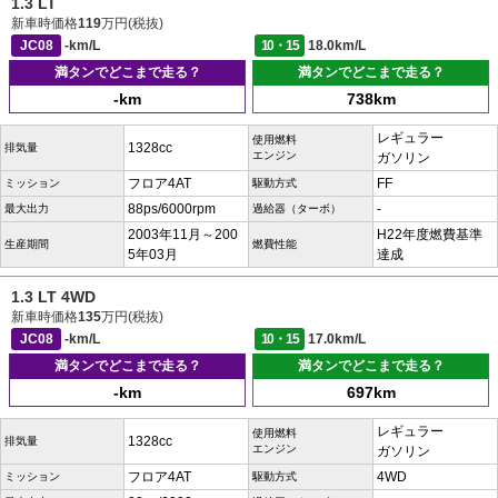
1.3 LT
新車時価格
119
万円(税抜)
JC08
-km/L
10・15
18.0km/L
満タンでどこまで走る？
満タンでどこまで走る？
-km
738km
レギュラー
使用燃料
1328cc
排気量
エンジン
ガソリン
フロア4AT
FF
ミッション
駆動方式
88ps/6000rpm
-
最大出力
過給器（ターボ）
2003年11月～200
H22年度燃費基準
生産期間
燃費性能
5年03月
達成
1.3 LT 4WD
新車時価格
135
万円(税抜)
JC08
-km/L
10・15
17.0km/L
満タンでどこまで走る？
満タンでどこまで走る？
-km
697km
レギュラー
使用燃料
1328cc
排気量
エンジン
ガソリン
フロア4AT
4WD
ミッション
駆動方式