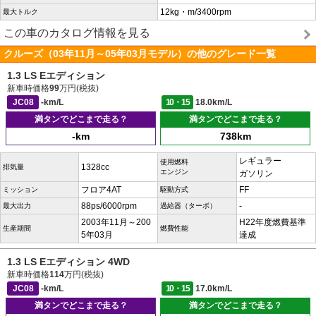
12kg・m/3400rpm
最大トルク
この車のカタログ情報を見る
クルーズ（03年11月～05年03月モデル）の他のグレード一覧
1.3 LS Eエディション
新車時価格
99
万円(税抜)
JC08
-km/L
10・15
18.0km/L
満タンでどこまで走る？
満タンでどこまで走る？
-km
738km
レギュラー
使用燃料
1328cc
排気量
エンジン
ガソリン
フロア4AT
FF
ミッション
駆動方式
88ps/6000rpm
-
最大出力
過給器（ターボ）
2003年11月～200
H22年度燃費基準
生産期間
燃費性能
5年03月
達成
1.3 LS Eエディション 4WD
新車時価格
114
万円(税抜)
JC08
-km/L
10・15
17.0km/L
満タンでどこまで走る？
満タンでどこまで走る？