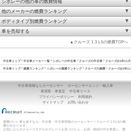
シボレーの他の車の燃費情報
他のメーカーの燃費ランキング
ボディタイプ別燃費ランキング
車を売却する
▲クルーズ 1.3 LSの燃費TOPへ
中古車トップ
中古車メーカー一覧
シボレーの中古車
クルーズの中古車
クルーズ(03年11月
中古車トップ
燃費ランキング
シボレーの燃費ランキング
クルーズの燃費
クルーズ(03年1
中古車情報ならカーセンサー
カーセンサーエッジ・輸入車
車買取・車査定
中古車リース
プライバシーポリシー
利用規約
サイトマップ
お問い合わせ
燃費のいい車を探すなら、中古車・中古車情報のカーセンサー！クルーズ 1.3 LSの燃
費が分かります。
お気に入りのクルーズモデルやグレードを見つけたら、お得・納得の中古車探し。豊