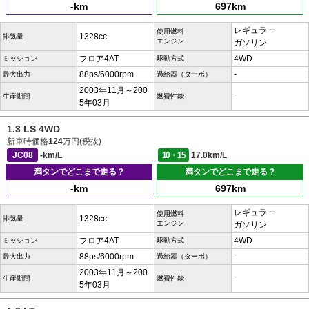
-km
697km
レギュラー
使用燃料
1328cc
排気量
エンジン
ガソリン
フロア4AT
4WD
ミッション
駆動方式
88ps/6000rpm
-
最大出力
過給器（ターボ）
2003年11月～200
-
生産期間
燃費性能
5年03月
1.3 LS 4WD
新車時価格
124
万円(税抜)
JC08
-km/L
10・15
17.0km/L
満タンでどこまで走る？
満タンでどこまで走る？
-km
697km
レギュラー
使用燃料
1328cc
排気量
エンジン
ガソリン
フロア4AT
4WD
ミッション
駆動方式
88ps/6000rpm
-
最大出力
過給器（ターボ）
2003年11月～200
-
生産期間
燃費性能
5年03月