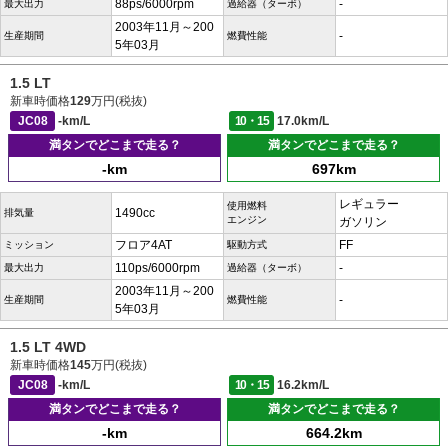
88ps/6000rpm
-
最大出力
過給器（ターボ）
2003年11月～200
-
生産期間
燃費性能
5年03月
1.5 LT
新車時価格
129
万円(税抜)
JC08
-km/L
10・15
17.0km/L
満タンでどこまで走る？
満タンでどこまで走る？
-km
697km
レギュラー
使用燃料
1490cc
排気量
エンジン
ガソリン
フロア4AT
FF
ミッション
駆動方式
110ps/6000rpm
-
最大出力
過給器（ターボ）
2003年11月～200
-
生産期間
燃費性能
5年03月
1.5 LT 4WD
新車時価格
145
万円(税抜)
JC08
-km/L
10・15
16.2km/L
満タンでどこまで走る？
満タンでどこまで走る？
-km
664.2km