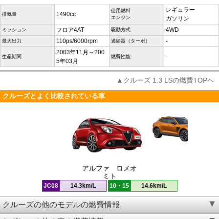
レギュラー
使用燃料
1490cc
排気量
エンジン
ガソリン
フロア4AT
4WD
ミッション
駆動方式
110ps/6000rpm
-
最大出力
過給器（ターボ）
2003年11月～200
-
生産期間
燃費性能
5年03月
▲クルーズ 1.3 LSの燃費TOPへ
クルーズとよく比較されている車
アルファ ロメオ
ミト
JC08
14.3km/L
10・15
14.6km/L
クルーズの他のモデルの燃費情報