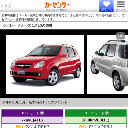
戻る
お気に入り
メニュー
新車時価格はメーカー発表当時の車両本体価格です。また基本情報など、その他の項目について
もメーカー発表時の情報に基いています。
シボレー クルーズ 1.3 LSの燃費
1/6
01年(H13)11月、新型時の1.3 Eのフロント
JC08モード
10・15モード
-km/L(41L)
18.0km/L(41L)
満タン
でどこまで走る？
満タン
でどこまで走る？