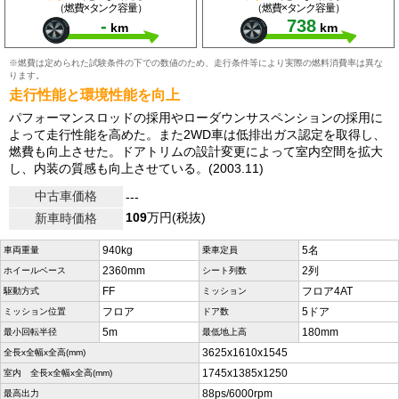
（燃費×タンク容量）
（燃費×タンク容量）
-
738
km
km
※燃費は定められた試験条件の下での数値のため、走行条件等により実際の燃料消費率は異な
ります。
走行性能と環境性能を向上
パフォーマンスロッドの採用やローダウンサスペンションの採用に
よって走行性能を高めた。また2WD車は低排出ガス認定を取得し、
燃費も向上させた。ドアトリムの設計変更によって室内空間を拡大
し、内装の質感も向上させている。(2003.11)
中古車価格
---
109
万円(税抜)
新車時価格
940kg
5名
車両重量
乗車定員
2360mm
2列
ホイールベース
シート列数
FF
フロア4AT
駆動方式
ミッション
フロア
5ドア
ミッション位置
ドア数
5m
180mm
最小回転半径
最低地上高
3625x1610x1545
全長x全幅x全高(mm)
1745x1385x1250
室内 全長x全幅x全高(mm)
88ps/6000rpm
最高出力