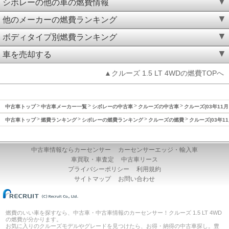
シボレーの他の車の燃費情報
他のメーカーの燃費ランキング
ボディタイプ別燃費ランキング
車を売却する
▲クルーズ 1.5 LT 4WDの燃費TOPへ
中古車トップ
中古車メーカー一覧
シボレーの中古車
クルーズの中古車
クルーズ(03年11月
中古車トップ
燃費ランキング
シボレーの燃費ランキング
クルーズの燃費
クルーズ(03年1
中古車情報ならカーセンサー
カーセンサーエッジ・輸入車
車買取・車査定
中古車リース
プライバシーポリシー
利用規約
サイトマップ
お問い合わせ
燃費のいい車を探すなら、中古車・中古車情報のカーセンサー！クルーズ 1.5 LT 4WD
の燃費が分かります。
お気に入りのクルーズモデルやグレードを見つけたら、お得・納得の中古車探し。豊