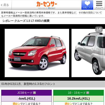
戻る
お気に入り
メニュー
新車時価格はメーカー発表当時の車両本体価格です。また基本情報など、その他の項目について
もメーカー発表時の情報に基いています。
シボレー クルーズ 1.5 LT 4WDの燃費
1/6
01年(H13)11月、新型時の1.3 Eのフロント
JC08モード
10・15モード
-km/L(41L)
16.2km/L(41L)
満タン
でどこまで走る？
満タン
でどこまで走る？