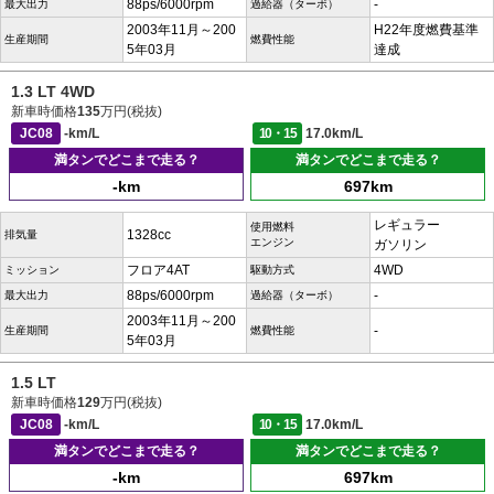
88ps/6000rpm
-
最大出力
過給器（ターボ）
2003年11月～200
H22年度燃費基準
生産期間
燃費性能
5年03月
達成
1.3 LT 4WD
新車時価格
135
万円(税抜)
JC08
-km/L
10・15
17.0km/L
満タンでどこまで走る？
満タンでどこまで走る？
-km
697km
レギュラー
使用燃料
1328cc
排気量
エンジン
ガソリン
フロア4AT
4WD
ミッション
駆動方式
88ps/6000rpm
-
最大出力
過給器（ターボ）
2003年11月～200
-
生産期間
燃費性能
5年03月
1.5 LT
新車時価格
129
万円(税抜)
JC08
-km/L
10・15
17.0km/L
満タンでどこまで走る？
満タンでどこまで走る？
-km
697km