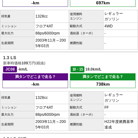
-km
697km
レギュラー
使用燃料
1328cc
排気量
エンジン
ガソリン
フロア4AT
4WD
ミッション
駆動方式
88ps/6000rpm
-
最大出力
過給器（ターボ）
2003年11月～200
-
生産期間
燃費性能
5年03月
1.3 LS
新車時価格
109
万円(税抜)
JC08
-km/L
10・15
18.0km/L
満タンでどこまで走る？
満タンでどこまで走る？
-km
738km
レギュラー
使用燃料
1328cc
排気量
エンジン
ガソリン
フロア4AT
FF
ミッション
駆動方式
88ps/6000rpm
-
最大出力
過給器（ターボ）
2003年11月～200
H22年度燃費基準
生産期間
燃費性能
5年03月
達成