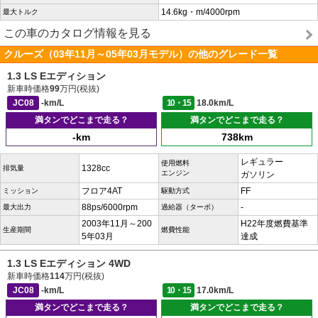
14.6kg・m/4000rpm
最大トルク
この車のカタログ情報を見る
クルーズ（03年11月～05年03月モデル）の他のグレード一覧
1.3 LS Eエディション
新車時価格
99
万円(税抜)
JC08
-km/L
10・15
18.0km/L
満タンでどこまで走る？
満タンでどこまで走る？
-km
738km
レギュラー
使用燃料
1328cc
排気量
エンジン
ガソリン
フロア4AT
FF
ミッション
駆動方式
88ps/6000rpm
-
最大出力
過給器（ターボ）
2003年11月～200
H22年度燃費基準
生産期間
燃費性能
5年03月
達成
1.3 LS Eエディション 4WD
新車時価格
114
万円(税抜)
JC08
-km/L
10・15
17.0km/L
満タンでどこまで走る？
満タンでどこまで走る？