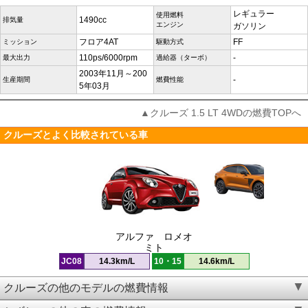
レギュラー
使用燃料
1490cc
排気量
エンジン
ガソリン
フロア4AT
FF
ミッション
駆動方式
110ps/6000rpm
-
最大出力
過給器（ターボ）
2003年11月～200
-
生産期間
燃費性能
5年03月
▲クルーズ 1.5 LT 4WDの燃費TOPへ
クルーズとよく比較されている車
アルファ ロメオ
ミト
JC08
14.3km/L
10・15
14.6km/L
クルーズの他のモデルの燃費情報