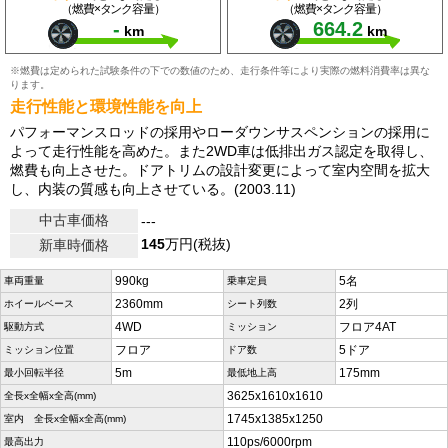
（燃費×タンク容量）
（燃費×タンク容量）
-
664.2
km
km
※燃費は定められた試験条件の下での数値のため、走行条件等により実際の燃料消費率は異な
ります。
走行性能と環境性能を向上
パフォーマンスロッドの採用やローダウンサスペンションの採用に
よって走行性能を高めた。また2WD車は低排出ガス認定を取得し、
燃費も向上させた。ドアトリムの設計変更によって室内空間を拡大
し、内装の質感も向上させている。(2003.11)
中古車価格
---
145
万円(税抜)
新車時価格
990kg
5名
車両重量
乗車定員
2360mm
2列
ホイールベース
シート列数
4WD
フロア4AT
駆動方式
ミッション
フロア
5ドア
ミッション位置
ドア数
5m
175mm
最小回転半径
最低地上高
3625x1610x1610
全長x全幅x全高(mm)
1745x1385x1250
室内 全長x全幅x全高(mm)
110ps/6000rpm
最高出力