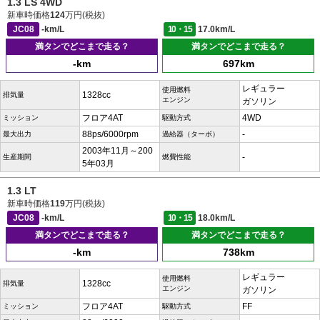
1.3 LS 4WD
新車時価格
124
万円(税抜)
JC08
-km/L
10・15
17.0km/L
満タンでどこまで走る？
満タンでどこまで走る？
-km
697km
レギュラー
使用燃料
1328cc
排気量
エンジン
ガソリン
フロア4AT
4WD
ミッション
駆動方式
88ps/6000rpm
-
最大出力
過給器（ターボ）
2003年11月～200
-
生産期間
燃費性能
5年03月
1.3 LT
新車時価格
119
万円(税抜)
JC08
-km/L
10・15
18.0km/L
満タンでどこまで走る？
満タンでどこまで走る？
-km
738km
レギュラー
使用燃料
1328cc
排気量
エンジン
ガソリン
フロア4AT
FF
ミッション
駆動方式