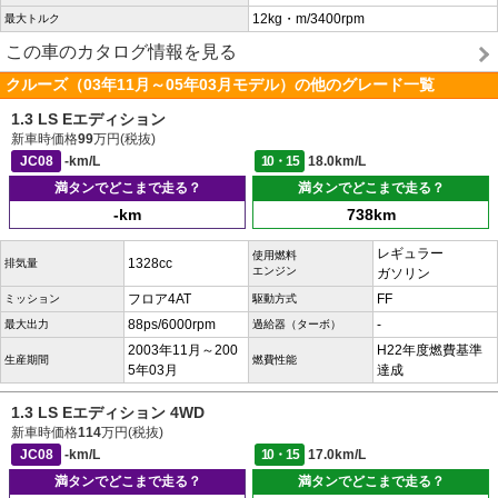
12kg・m/3400rpm
最大トルク
この車のカタログ情報を見る
クルーズ（03年11月～05年03月モデル）の他のグレード一覧
1.3 LS Eエディション
新車時価格
99
万円(税抜)
JC08
-km/L
10・15
18.0km/L
満タンでどこまで走る？
満タンでどこまで走る？
-km
738km
レギュラー
使用燃料
1328cc
排気量
エンジン
ガソリン
フロア4AT
FF
ミッション
駆動方式
88ps/6000rpm
-
最大出力
過給器（ターボ）
2003年11月～200
H22年度燃費基準
生産期間
燃費性能
5年03月
達成
1.3 LS Eエディション 4WD
新車時価格
114
万円(税抜)
JC08
-km/L
10・15
17.0km/L
満タンでどこまで走る？
満タンでどこまで走る？