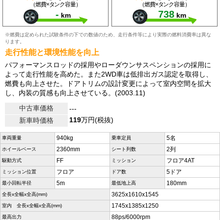
（燃費×タンク容量）
（燃費×タンク容量）
-
738
km
km
※燃費は定められた試験条件の下での数値のため、走行条件等により実際の燃料消費率は異な
ります。
走行性能と環境性能を向上
パフォーマンスロッドの採用やローダウンサスペンションの採用に
よって走行性能を高めた。また2WD車は低排出ガス認定を取得し、
燃費も向上させた。ドアトリムの設計変更によって室内空間を拡大
し、内装の質感も向上させている。(2003.11)
中古車価格
---
119
万円(税抜)
新車時価格
940kg
5名
車両重量
乗車定員
2360mm
2列
ホイールベース
シート列数
FF
フロア4AT
駆動方式
ミッション
フロア
5ドア
ミッション位置
ドア数
5m
180mm
最小回転半径
最低地上高
3625x1610x1545
全長x全幅x全高(mm)
1745x1385x1250
室内 全長x全幅x全高(mm)
88ps/6000rpm
最高出力