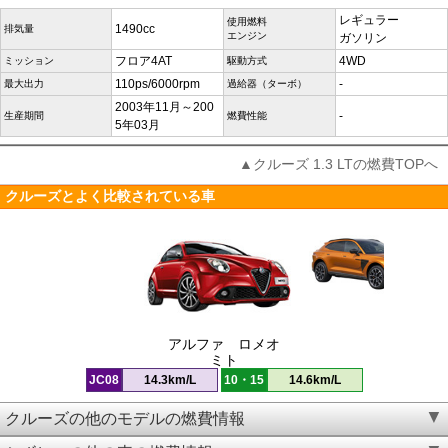
レギュラー
使用燃料
1490cc
排気量
エンジン
ガソリン
フロア4AT
4WD
ミッション
駆動方式
110ps/6000rpm
-
最大出力
過給器（ターボ）
2003年11月～200
-
生産期間
燃費性能
5年03月
▲クルーズ 1.3 LTの燃費TOPへ
クルーズとよく比較されている車
アルファ ロメオ
ミト
JC08
14.3km/L
10・15
14.6km/L
クルーズの他のモデルの燃費情報