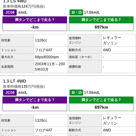
1.3 LS 4WD
新車時価格
124
万円(税抜)
JC08
-km/L
10・15
17.0km/L
満タンでどこまで走る？
満タンでどこまで走る？
-km
697km
レギュラー
使用燃料
1328cc
排気量
エンジン
ガソリン
フロア4AT
4WD
ミッション
駆動方式
88ps/6000rpm
-
最大出力
過給器（ターボ）
2003年11月～200
-
生産期間
燃費性能
5年03月
1.3 LT 4WD
新車時価格
135
万円(税抜)
JC08
-km/L
10・15
17.0km/L
満タンでどこまで走る？
満タンでどこまで走る？
-km
697km
レギュラー
使用燃料
1328cc
排気量
エンジン
ガソリン
フロア4AT
4WD
ミッション
駆動方式