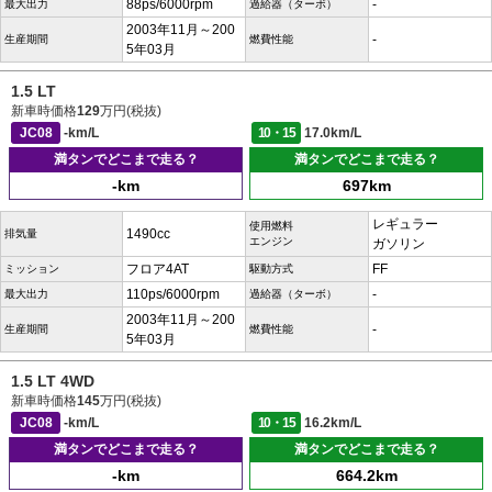
88ps/6000rpm
-
最大出力
過給器（ターボ）
2003年11月～200
-
生産期間
燃費性能
5年03月
1.5 LT
新車時価格
129
万円(税抜)
JC08
-km/L
10・15
17.0km/L
満タンでどこまで走る？
満タンでどこまで走る？
-km
697km
レギュラー
使用燃料
1490cc
排気量
エンジン
ガソリン
フロア4AT
FF
ミッション
駆動方式
110ps/6000rpm
-
最大出力
過給器（ターボ）
2003年11月～200
-
生産期間
燃費性能
5年03月
1.5 LT 4WD
新車時価格
145
万円(税抜)
JC08
-km/L
10・15
16.2km/L
満タンでどこまで走る？
満タンでどこまで走る？
-km
664.2km