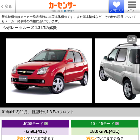
戻る
お気に入り
メニュー
新車時価格はメーカー発表当時の車両本体価格です。また基本情報など、その他の項目について
もメーカー発表時の情報に基いています。
シボレー クルーズ 1.3 LTの燃費
1/6
01年(H13)11月、新型時の1.3 Eのフロント
JC08モード
10・15モード
-km/L(41L)
18.0km/L(41L)
満タン
でどこまで走る？
満タン
でどこまで走る？