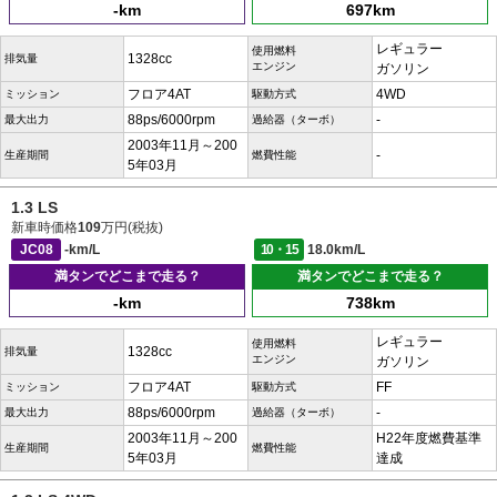
-km
697km
レギュラー
使用燃料
1328cc
排気量
エンジン
ガソリン
フロア4AT
4WD
ミッション
駆動方式
88ps/6000rpm
-
最大出力
過給器（ターボ）
2003年11月～200
-
生産期間
燃費性能
5年03月
1.3 LS
新車時価格
109
万円(税抜)
JC08
-km/L
10・15
18.0km/L
満タンでどこまで走る？
満タンでどこまで走る？
-km
738km
レギュラー
使用燃料
1328cc
排気量
エンジン
ガソリン
フロア4AT
FF
ミッション
駆動方式
88ps/6000rpm
-
最大出力
過給器（ターボ）
2003年11月～200
H22年度燃費基準
生産期間
燃費性能
5年03月
達成