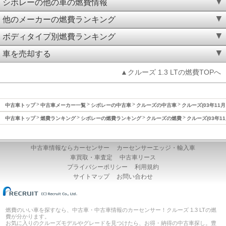
シボレーの他の車の燃費情報
他のメーカーの燃費ランキング
ボディタイプ別燃費ランキング
車を売却する
▲クルーズ 1.3 LTの燃費TOPへ
中古車トップ
中古車メーカー一覧
シボレーの中古車
クルーズの中古車
クルーズ(03年11月
中古車トップ
燃費ランキング
シボレーの燃費ランキング
クルーズの燃費
クルーズ(03年1
中古車情報ならカーセンサー
カーセンサーエッジ・輸入車
車買取・車査定
中古車リース
プライバシーポリシー
利用規約
サイトマップ
お問い合わせ
燃費のいい車を探すなら、中古車・中古車情報のカーセンサー！クルーズ 1.3 LTの燃
費が分かります。
お気に入りのクルーズモデルやグレードを見つけたら、お得・納得の中古車探し。豊