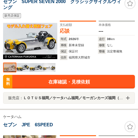
セブン SUPER SEVEN 2000 クラシックサイクルウィ
ング
販売店保証
支払総額
本体価格
応談
---
年式
2026
年
走行
38
km
車検
新車未登録
修復
なし
保証
保証付
整備
法定整備無
住所
福岡県大野城市
無
在庫確認・見積依頼
料
販売店：
ＬＯＴＵＳ福岡／ケータハム福岡／モーガンカーズ福岡（株）ＵＫＳＰＯＲＴＳＣＡＲＳ
ケータハム
セブン JPE 6SPEED