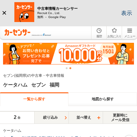
中古車情報カーセンサー
表示
Recruit Co., Ltd.
無料 － Google Play
履歴
お気に入り
メニュー
セブン(福岡県)の中古車・中古車情報
ケータハム セブン 福岡
一覧から探す
地図から探す
更新時に
2
絞り込み
並べ替え
台
メール受信
ケータハム