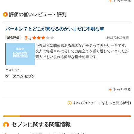
排気量
658cc
1596cc
658cc
もっと見る
駆動方式
FR
FR
FR
評価の低いレビュー・評判
バーキン７とどこが異なるのかいまだに不明な車
3
総合評価
2013/02/17投稿
点
小春日和に開放感ある森のなかを走ってみたい一台です。
友人は毎週車をばらしては組立てを繰り返していましたが
素人でもいじれる簡単な構造の車です。
ゲストさん
ケータハム セブン
もっと見る
すべてのクチコミをもっと見る(6件)
セブンに関する関連情報