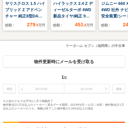
ヤリスクロス 1.5 ハイ
ハイラックス 2.4 Z デ
ジムニー 660 
ブリッド Z アドベン
ィーゼルターボ 4WD
4WD 社外 ナ
チャー 純正8型DA
新品タイヤ/純正 9イ
安全装置/シー
BSM ETC 前後ド
ンチ SDナビ/衝突安全
ター/車線逸脱
279
451
2
総額：
.9
万円
総額：
.8
万円
総額：
ラレコ ステアリング
装置/車線逸脱防止支
援システム/ヘ
ヒーター シートヒー
援システム/ヘッドラ
ンプ LED/Blue
ター LEDオートライ
ンプ LED/USBジャッ
接続/ETC/AB
ケータハム セブン（福岡県）の中古車
ト フォグ バックカ
ク/Bluetooth接
防止装置/バッ
メラ セーフティセン
続/ETC/EBD付ABS/横
ター/フルセグ
ス 衝突軽減 追従ク
滑り防止装置
物件更新時にメールを受け取る
ルコン コーナーセン
サー 1オナ 禁煙車
1
/1
最初
前の30件
次の30件
最後
※人気のクルマは平均1ヶ月で掲載終了
物件数合計1万台以上のメーカー｜算出データ期間：2024年9月～11月｜内容：物件数合計1万
台以上のメーカーのうち、掲載が終了した物件数が1,000台以上の場合