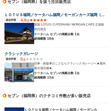
セブン（福岡県）を扱う注目販売店
ＬＯＴＵＳ福岡／ケータハム福岡／モーガンカーズ福岡（株）ＵＫＳＰＯＲＴＳＣＡＲＳ
4.9
総合評価
点
英国 LOTUS / CATERHAM / MORGAN CARS 正規販
売代理店
1
ケータハム セブンの
掲載台数
台
18
総掲載数
台
クラシックガレージ
0
総合評価
点
旧車・絶版車のことならクラシックガレージへ★屋内
展示場完備★
1
ケータハム セブンの
掲載台数
台
13
総掲載数
台
セブン（福岡県）のクチコミ件数が多い販売店
ＬＯＴＵＳ福岡／ケータハム福岡／モーガンカ