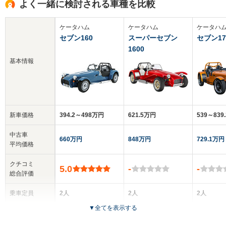
よく一緒に検討される車種を比較
ケータハム
ケータハム
ケータハ
セブン160
スーパーセブン
セブン17
1600
基本情報
新車価格
394.2～498万円
621.5万円
539～839
中古車
660万円
848万円
729.1万円
平均価格
クチコミ
5.0
-
-
総合評価
乗車定員
2人
2人
2人
▼
全てを表示する
ドア数
-
-
-