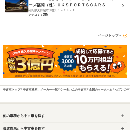
ーズ福岡（株）ＵＫＳＰＯＲＴＳＣＡＲＳ
福岡県大野城市御笠川１－１４－２
38
クチコミ：
件
ページトップへ
中古車トップ
中古車検索：メーカー一覧
ケータハムの中古車
全国のケータハム
セブンの中
他の車種から中古車を探す
都道府県から中古車を探す