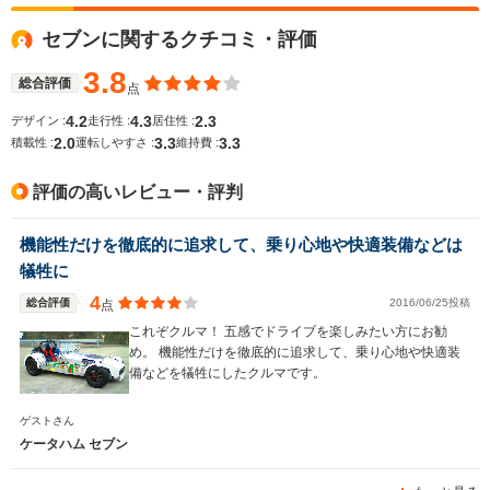
全高
全高
全
セブンに関するクチコミ・評価
1.09m
1.12m
1.
3.8
総合評価
点
4.2
4.3
2.3
デザイン :
走行性 :
居住性 :
全幅
全幅
全
サイズ
2.0
3.3
3.3
1.47m
1.58m
1.
積載性 :
運転しやすさ :
維持費 :
全長
全長
(全長x全幅x全高)
3.1m
3.38m
3
評価の高いレビュー・評判
機能性だけを徹底的に追求して、乗り心地や快適装備などは
ホイールベース
ホイールベース
ホイー
犠牲に
-m
-m
4
総合評価
2016/06/25投稿
点
これぞクルマ！ 五感でドライブを楽しみたい方にお勧
め。 機能性だけを徹底的に追求して、乗り心地や快適装
備などを犠牲にしたクルマです。
WLTCモード
-
-
-
燃費
ゲストさん
ケータハム セブン