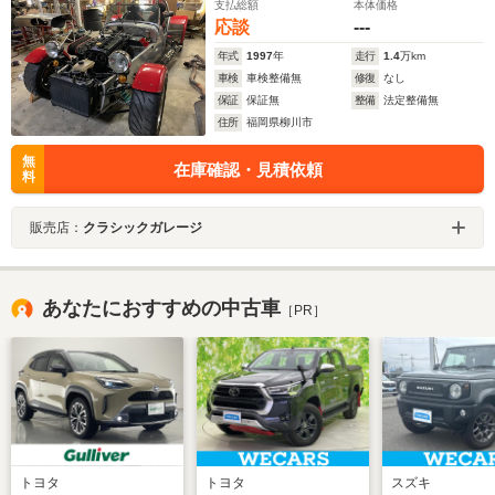
支払総額
本体価格
応談
---
年式
1997
年
走行
1.4
万km
車検
車検整備無
修復
なし
保証
保証無
整備
法定整備無
住所
福岡県柳川市
無
在庫確認・見積依頼
料
販売店：
クラシックガレージ
あなたにおすすめの中古車
［PR］
トヨタ
トヨタ
スズキ