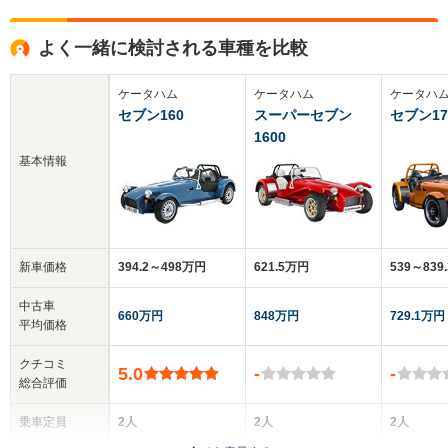
よく一緒に検討される車種を比較
ケータハム
ケータハム
ケータハ
セブン160
スーパーセブン
セブン17
1600
基本情報
新車価格
394.2～498万円
621.5万円
539～839
中古車
660万円
848万円
729.1万円
平均価格
クチコミ
5.0
-
-
総合評価
乗車定員
2人
2人
2人