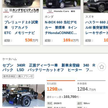
ホンダ
ホンダ
スズキ
プレリュード 2.0 試乗
N-BOX 660 当社デモ
ハスラー 660
車 リアカメラ
カー 禁煙車 8イン
ルIII 衝突被
ETC メモリーナビ
チHondaCONNECT
レーキサポート
ナビ バックカメラ
ンチナビゲー
536
169
1
総額：
万円
総額：
.8
万円
総額：
前後ドラレコ ETC
HIDヘッド
片側電動スライドド
ETC車載器 
ア アダプティブクル
キー オート
ケータハム
ーズコントロール シ
ン シートヒ
ートヒーター SOS
照明付きバニ
セブン 340R 正規ディーラー車 新車未登録 340 R
パック LSD バッテリーカットオフ ヒーター フル
ボタン 障害物センサ
ー
ウインドスクリーン・ソフトトップ&ドア マップポケッ
ー
販売店保証
購入プラン付
ト OPTION装着
支払総額
本体価格
1298
1284.
7
万円
万円
103,700
通常ローン
月々
円
年式
2026
年
走行
50
km