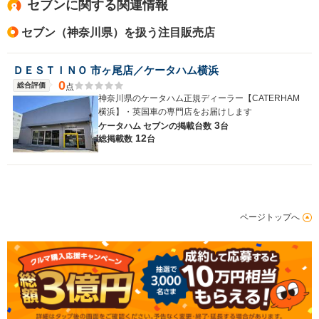
セブンに関する関連情報
セブン（神奈川県）を扱う注目販売店
ＤＥＳＴＩＮＯ 市ヶ尾店／ケータハム横浜
0
総合評価
点
神奈川県のケータハム正規ディーラー【CATERHAM
横浜】・英国車の専門店をお届けします
3
ケータハム セブンの
掲載台数
台
12
総掲載数
台
ページトップへ