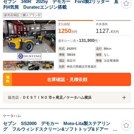
セブン 340R 2025y デモカー Ford製2リッター 直
列4気筒 Duratecエンジン搭載
販売店保証
購入プラン付
支払総額
本体価格
1250
1127.
4
万円
万円
131,900
通常ローン
月々
円
年式
2025
年
走行
50
km
車検
'28/10
修復
なし
保証
保証付
整備
法定整備無
住所
神奈川県横浜市青葉区
無
在庫確認・見積依頼
料
販売店：
ＤＥＳＴＩＮＯ 市ヶ尾店／ケータハム横浜
ケータハム
セブン SS2000 デモカー Moto-Lita製ステアリン
グ フルウィンドスクリーン&ソフトトップ&ドアー 14