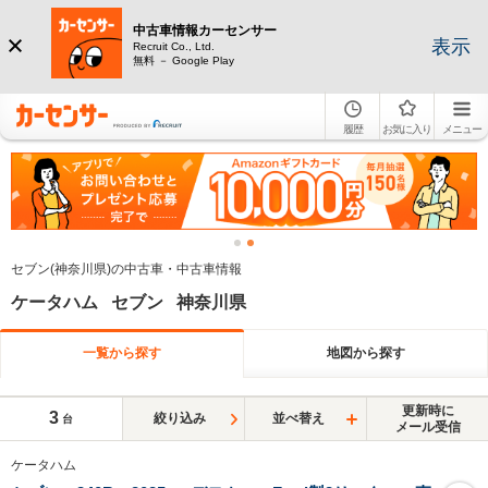
中古車情報カーセンサー
表示
Recruit Co., Ltd.
無料 － Google Play
履歴
お気に入り
メニュー
セブン(神奈川県)の中古車・中古車情報
ケータハム セブン 神奈川県
一覧から探す
地図から探す
更新時に
3
絞り込み
並べ替え
台
メール受信
ケータハム