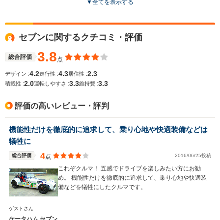
▼
全てを表示する
ドア数
-
-
-
全高
全高
全
セブンに関するクチコミ・評価
1.09m
1.12m
1.
3.8
総合評価
点
4.2
4.3
2.3
デザイン :
走行性 :
居住性 :
全幅
全幅
全
サイズ
2.0
3.3
3.3
1.47m
1.58m
1.
積載性 :
運転しやすさ :
維持費 :
全長
全長
(全長x全幅x全高)
3.1m
3.38m
3
評価の高いレビュー・評判
機能性だけを徹底的に追求して、乗り心地や快適装備などは
ホイールベース
ホイールベース
ホイー
犠牲に
-m
-m
4
総合評価
2016/06/25投稿
点
これぞクルマ！ 五感でドライブを楽しみたい方にお勧
め。 機能性だけを徹底的に追求して、乗り心地や快適装
備などを犠牲にしたクルマです。
WLTCモード
-
-
-
燃費
ゲストさん
ケータハム セブン