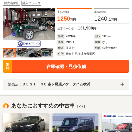
インチホイール
販売店保証
購入プラン付
支払総額
本体価格
1250
1240.
1
万円
万円
131,900
通常ローン
月々
円
年式
2026
年
走行
100
km
車検
'29/01
修復
なし
保証
保証付
整備
法定整備付
住所
神奈川県横浜市青葉区
無
在庫確認・見積依頼
料
販売店：
ＤＥＳＴＩＮＯ 市ヶ尾店／ケータハム横浜
あなたにおすすめの中古車
［PR］