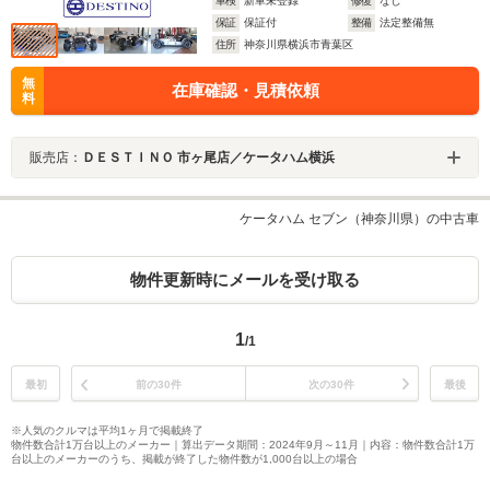
車検
新車未登録
修復
なし
保証
保証付
整備
法定整備無
住所
神奈川県横浜市青葉区
無
在庫確認・見積依頼
料
販売店：
ＤＥＳＴＩＮＯ 市ヶ尾店／ケータハム横浜
ケータハム セブン（神奈川県）の中古車
物件更新時にメールを受け取る
1
/1
最初
前の30件
次の30件
最後
※人気のクルマは平均1ヶ月で掲載終了
物件数合計1万台以上のメーカー｜算出データ期間：2024年9月～11月｜内容：物件数合計1万
台以上のメーカーのうち、掲載が終了した物件数が1,000台以上の場合