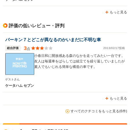
排気量
658cc
1596cc
658cc
もっと見る
駆動方式
FR
FR
FR
評価の低いレビュー・評判
バーキン７とどこが異なるのかいまだに不明な車
3
総合評価
2013/02/17投稿
点
小春日和に開放感ある森のなかを走ってみたい一台です。
友人は毎週車をばらしては組立てを繰り返していましたが
素人でもいじれる簡単な構造の車です。
ゲストさん
ケータハム セブン
もっと見る
すべてのクチコミをもっと見る(6件)