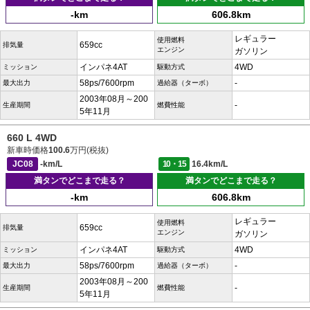
-km
606.8km
レギュラー
使用燃料
659cc
排気量
エンジン
ガソリン
インパネ4AT
4WD
ミッション
駆動方式
58ps/7600rpm
-
最大出力
過給器（ターボ）
2003年08月～200
-
生産期間
燃費性能
5年11月
660 L 4WD
新車時価格
100.6
万円(税抜)
JC08
-km/L
10・15
16.4km/L
満タンでどこまで走る？
満タンでどこまで走る？
-km
606.8km
レギュラー
使用燃料
659cc
排気量
エンジン
ガソリン
インパネ4AT
4WD
ミッション
駆動方式
58ps/7600rpm
-
最大出力
過給器（ターボ）
2003年08月～200
-
生産期間
燃費性能
5年11月