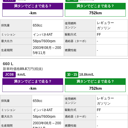
満タンでどこまで走る？
満タンでどこまで走る？
-km
752km
レギュラー
使用燃料
659cc
排気量
エンジン
ガソリン
インパネ4AT
FF
ミッション
駆動方式
58ps/7600rpm
-
最大出力
過給器（ターボ）
2003年08月～200
-
生産期間
燃費性能
5年11月
660 L
新車時価格
89.8
万円(税抜)
JC08
-km/L
10・15
18.8km/L
満タンでどこまで走る？
満タンでどこまで走る？
-km
752km
レギュラー
使用燃料
659cc
排気量
エンジン
ガソリン
インパネ4AT
FF
ミッション
駆動方式
58ps/7600rpm
-
最大出力
過給器（ターボ）
2003年08月～200
-
生産期間
燃費性能