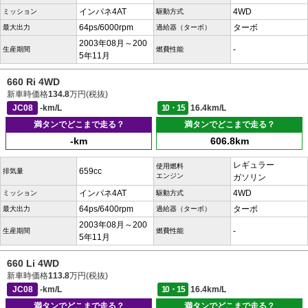
インパネ4AT
4WD
ミッション
駆動方式
64ps/6000rpm
ターボ
最大出力
過給器（ターボ）
2003年08月～200
-
生産期間
燃費性能
5年11月
660 Ri 4WD
新車時価格
134.8
万円(税抜)
JC08
-km/L
10・15
16.4km/L
満タンでどこまで走る？
満タンでどこまで走る？
-km
606.8km
レギュラー
使用燃料
659cc
排気量
エンジン
ガソリン
インパネ4AT
4WD
ミッション
駆動方式
64ps/6400rpm
ターボ
最大出力
過給器（ターボ）
2003年08月～200
-
生産期間
燃費性能
5年11月
660 Li 4WD
新車時価格
113.8
万円(税抜)
JC08
-km/L
10・15
16.4km/L
満タンでどこまで走る？
満タンでどこまで走る？