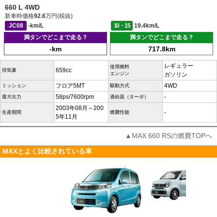
660 L 4WD
新車時価格
92.6
万円(税抜)
JC08
-km/L
10・15
19.4km/L
満タンでどこまで走る？
満タンでどこまで走る？
-km
717.8km
レギュラー
使用燃料
659cc
排気量
エンジン
ガソリン
フロア5MT
4WD
ミッション
駆動方式
58ps/7600rpm
-
最大出力
過給器（ターボ）
2003年08月～200
-
生産期間
燃費性能
5年11月
▲MAX 660 RSの燃費TOPへ
MAXとよく比較されている車