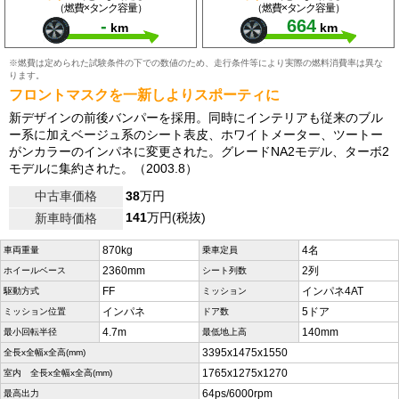
（燃費×タンク容量）
（燃費×タンク容量）
-
664
km
km
※燃費は定められた試験条件の下での数値のため、走行条件等により実際の燃料消費率は異な
ります。
フロントマスクを一新しよりスポーティに
新デザインの前後バンパーを採用。同時にインテリアも従来のブル
ー系に加えベージュ系のシート表皮、ホワイトメーター、ツートー
がンカラーのインパネに変更された。グレードNA2モデル、ターボ2
モデルに集約された。（2003.8）
中古車価格
38
万円
141
万円(税抜)
新車時価格
870kg
4名
車両重量
乗車定員
2360mm
2列
ホイールベース
シート列数
FF
インパネ4AT
駆動方式
ミッション
インパネ
5ドア
ミッション位置
ドア数
4.7m
140mm
最小回転半径
最低地上高
3395x1475x1550
全長x全幅x全高(mm)
1765x1275x1270
室内 全長x全幅x全高(mm)
64ps/6000rpm
最高出力