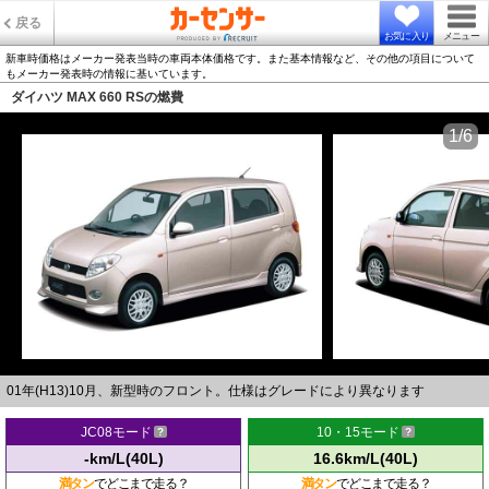
戻る
お気に入り
メニュー
新車時価格はメーカー発表当時の車両本体価格です。また基本情報など、その他の項目について
もメーカー発表時の情報に基いています。
ダイハツ MAX 660 RSの燃費
1/6
01年(H13)10月、新型時のフロント。仕様はグレードにより異なります
JC08モード
10・15モード
-km/L(40L)
16.6km/L(40L)
満タン
でどこまで走る？
満タン
でどこまで走る？