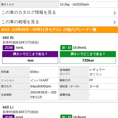
10.2kg・m/3200rpm
最大トルク
この車のカタログ情報を見る
この車の相場を見る
MAX（03年08月～05年11月モデル）の他のグレード一覧
660 Ri
新車時価格
124
万円(税抜)
JC08
-km/L
10・15
18.0km/L
満タンでどこまで走る？
満タンでどこまで走る？
-km
720km
レギュラー
使用燃料
659cc
排気量
エンジン
ガソリン
インパネ4AT
FF
ミッション
駆動方式
64ps/6400rpm
ターボ
最大出力
過給器（ターボ）
2003年08月～200
-
生産期間
燃費性能
5年11月
660 Li
新車時価格
103
万円(税抜)
JC08
-km/L
10・15
18.8km/L