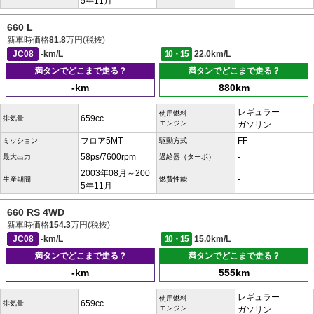
5年11月
660 L
新車時価格
81.8
万円(税抜)
JC08
-km/L
10・15
22.0km/L
満タンでどこまで走る？
満タンでどこまで走る？
-km
880km
レギュラー
使用燃料
659cc
排気量
エンジン
ガソリン
フロア5MT
FF
ミッション
駆動方式
58ps/7600rpm
-
最大出力
過給器（ターボ）
2003年08月～200
-
生産期間
燃費性能
5年11月
660 RS 4WD
新車時価格
154.3
万円(税抜)
JC08
-km/L
10・15
15.0km/L
満タンでどこまで走る？
満タンでどこまで走る？
-km
555km
レギュラー
使用燃料
659cc
排気量
エンジン
ガソリン