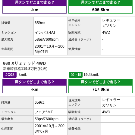
満タンでどこまで走る？
満タンでどこまで走る？
-km
606.8km
レギュラー
使用燃料
659cc
排気量
エンジン
ガソリン
インパネ4AT
4WD
ミッション
駆動方式
58ps/7600rpm
-
最大出力
過給器（ターボ）
2001年10月～200
-
生産期間
燃費性能
3年07月
660 Xリミテッド 4WD
新車時価格
119.8
万円(税抜)
JC08
-km/L
10・15
19.4km/L
満タンでどこまで走る？
満タンでどこまで走る？
-km
717.8km
レギュラー
使用燃料
659cc
排気量
エンジン
ガソリン
フロア5MT
4WD
ミッション
駆動方式
58ps/7600rpm
-
最大出力
過給器（ターボ）
2001年10月～200
-
生産期間
燃費性能
3年07月