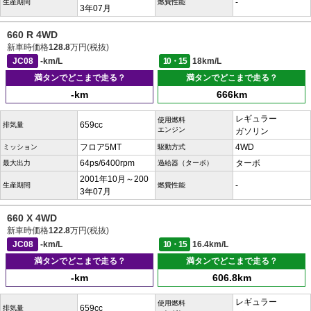
-
生産期間
燃費性能
3年07月
660 R 4WD
新車時価格
128.8
万円(税抜)
JC08
-km/L
10・15
18km/L
満タンでどこまで走る？
満タンでどこまで走る？
-km
666km
レギュラー
使用燃料
659cc
排気量
エンジン
ガソリン
フロア5MT
4WD
ミッション
駆動方式
64ps/6400rpm
ターボ
最大出力
過給器（ターボ）
2001年10月～200
-
生産期間
燃費性能
3年07月
660 X 4WD
新車時価格
122.8
万円(税抜)
JC08
-km/L
10・15
16.4km/L
満タンでどこまで走る？
満タンでどこまで走る？
-km
606.8km
レギュラー
使用燃料
659cc
排気量