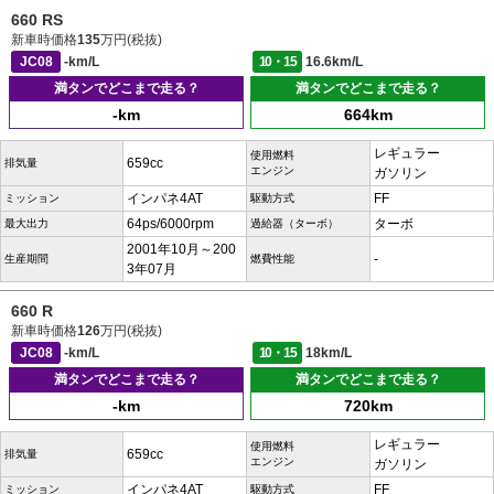
660 RS
新車時価格
135
万円(税抜)
JC08
-km/L
10・15
16.6km/L
満タンでどこまで走る？
満タンでどこまで走る？
-km
664km
レギュラー
使用燃料
659cc
排気量
エンジン
ガソリン
インパネ4AT
FF
ミッション
駆動方式
64ps/6000rpm
ターボ
最大出力
過給器（ターボ）
2001年10月～200
-
生産期間
燃費性能
3年07月
660 R
新車時価格
126
万円(税抜)
JC08
-km/L
10・15
18km/L
満タンでどこまで走る？
満タンでどこまで走る？
-km
720km
レギュラー
使用燃料
659cc
排気量
エンジン
ガソリン
インパネ4AT
FF
ミッション
駆動方式