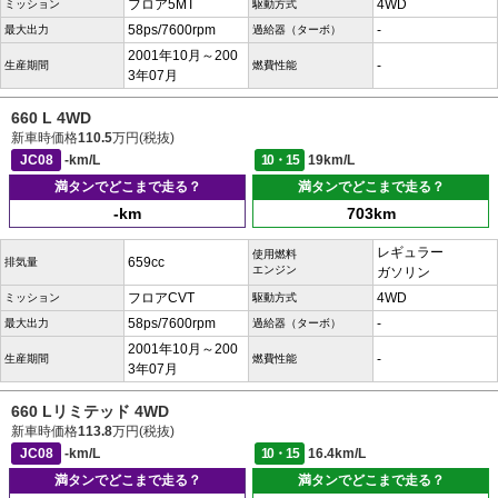
フロア5MT
4WD
ミッション
駆動方式
58ps/7600rpm
-
最大出力
過給器（ターボ）
2001年10月～200
-
生産期間
燃費性能
3年07月
660 L 4WD
新車時価格
110.5
万円(税抜)
JC08
-km/L
10・15
19km/L
満タンでどこまで走る？
満タンでどこまで走る？
-km
703km
レギュラー
使用燃料
659cc
排気量
エンジン
ガソリン
フロアCVT
4WD
ミッション
駆動方式
58ps/7600rpm
-
最大出力
過給器（ターボ）
2001年10月～200
-
生産期間
燃費性能
3年07月
660 Lリミテッド 4WD
新車時価格
113.8
万円(税抜)
JC08
-km/L
10・15
16.4km/L
満タンでどこまで走る？
満タンでどこまで走る？