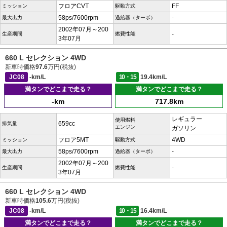
フロアCVT
FF
ミッション
駆動方式
58ps/7600rpm
-
最大出力
過給器（ターボ）
2002年07月～200
-
生産期間
燃費性能
3年07月
660 L セレクション 4WD
新車時価格
97.6
万円(税抜)
JC08
-km/L
10・15
19.4km/L
満タンでどこまで走る？
満タンでどこまで走る？
-km
717.8km
レギュラー
使用燃料
659cc
排気量
エンジン
ガソリン
フロア5MT
4WD
ミッション
駆動方式
58ps/7600rpm
-
最大出力
過給器（ターボ）
2002年07月～200
-
生産期間
燃費性能
3年07月
660 L セレクション 4WD
新車時価格
105.6
万円(税抜)
JC08
-km/L
10・15
16.4km/L
満タンでどこまで走る？
満タンでどこまで走る？