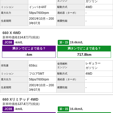
エンジン
ガソリン
インパネ4AT
4WD
ミッション
駆動方式
58ps/7600rpm
-
最大出力
過給器（ターボ）
2001年10月～200
-
生産期間
燃費性能
3年07月
660 X 4WD
新車時価格
114.8
万円(税抜)
JC08
-km/L
10・15
19.4km/L
満タンでどこまで走る？
満タンでどこまで走る？
-km
717.8km
レギュラー
使用燃料
659cc
排気量
エンジン
ガソリン
フロア5MT
4WD
ミッション
駆動方式
58ps/7600rpm
-
最大出力
過給器（ターボ）
2001年10月～200
-
生産期間
燃費性能
3年07月
660 Xリミテッド 4WD
新車時価格
127.8
万円(税抜)
JC08
-km/L
10・15
16.4km/L