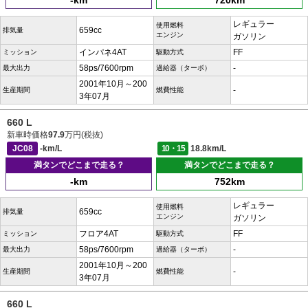
-km
720km
レギュラー
使用燃料
659cc
排気量
エンジン
ガソリン
インパネ4AT
FF
ミッション
駆動方式
58ps/7600rpm
-
最大出力
過給器（ターボ）
2001年10月～200
-
生産期間
燃費性能
3年07月
660 L
新車時価格
97.9
万円(税抜)
JC08
-km/L
10・15
18.8km/L
満タンでどこまで走る？
満タンでどこまで走る？
-km
752km
レギュラー
使用燃料
659cc
排気量
エンジン
ガソリン
フロア4AT
FF
ミッション
駆動方式
58ps/7600rpm
-
最大出力
過給器（ターボ）
2001年10月～200
-
生産期間
燃費性能
3年07月
660 L