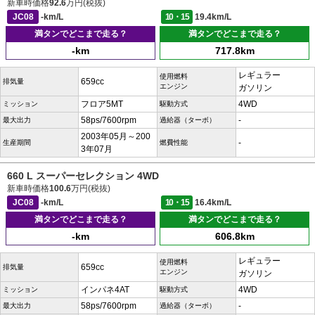
新車時価格
92.6
万円(税抜)
JC08
-km/L
10・15
19.4km/L
満タンでどこまで走る？
満タンでどこまで走る？
-km
717.8km
レギュラー
使用燃料
659cc
排気量
エンジン
ガソリン
フロア5MT
4WD
ミッション
駆動方式
58ps/7600rpm
-
最大出力
過給器（ターボ）
2003年05月～200
-
生産期間
燃費性能
3年07月
660 L スーパーセレクション 4WD
新車時価格
100.6
万円(税抜)
JC08
-km/L
10・15
16.4km/L
満タンでどこまで走る？
満タンでどこまで走る？
-km
606.8km
レギュラー
使用燃料
659cc
排気量
エンジン
ガソリン
インパネ4AT
4WD
ミッション
駆動方式
58ps/7600rpm
-
最大出力
過給器（ターボ）