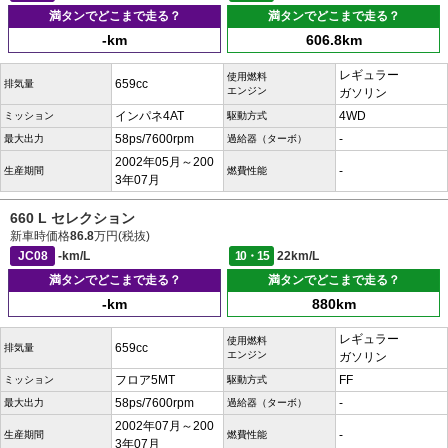
満タンでどこまで走る？
満タンでどこまで走る？
-km
606.8km
レギュラー
使用燃料
659cc
排気量
エンジン
ガソリン
インパネ4AT
4WD
ミッション
駆動方式
58ps/7600rpm
-
最大出力
過給器（ターボ）
2002年05月～200
-
生産期間
燃費性能
3年07月
660 L セレクション
新車時価格
86.8
万円(税抜)
JC08
-km/L
10・15
22km/L
満タンでどこまで走る？
満タンでどこまで走る？
-km
880km
レギュラー
使用燃料
659cc
排気量
エンジン
ガソリン
フロア5MT
FF
ミッション
駆動方式
58ps/7600rpm
-
最大出力
過給器（ターボ）
2002年07月～200
-
生産期間
燃費性能
3年07月