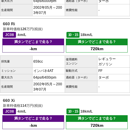
64ps/6000rpm
ターボ
最大出力
過給器（ターボ）
2002年05月～200
-
生産期間
燃費性能
3年07月
660 Ri
新車時価格
126
万円(税抜)
JC08
-km/L
10・15
18km/L
満タンでどこまで走る？
満タンでどこまで走る？
-km
720km
レギュラー
使用燃料
659cc
排気量
エンジン
ガソリン
インパネ4AT
FF
ミッション
駆動方式
64ps/6400rpm
ターボ
最大出力
過給器（ターボ）
2002年05月～200
-
生産期間
燃費性能
3年07月
660 Xi
新車時価格
114
万円(税抜)
JC08
-km/L
10・15
18km/L
満タンでどこまで走る？
満タンでどこまで走る？
-km
720km