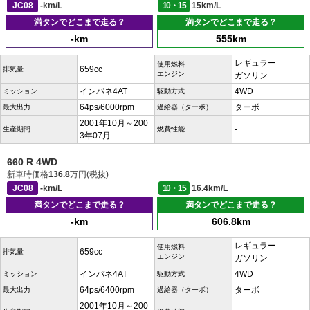
JC08
-km/L
10・15
15km/L
満タンでどこまで走る？
満タンでどこまで走る？
-km
555km
レギュラー
使用燃料
659cc
排気量
エンジン
ガソリン
インパネ4AT
4WD
ミッション
駆動方式
64ps/6000rpm
ターボ
最大出力
過給器（ターボ）
2001年10月～200
-
生産期間
燃費性能
3年07月
660 R 4WD
新車時価格
136.8
万円(税抜)
JC08
-km/L
10・15
16.4km/L
満タンでどこまで走る？
満タンでどこまで走る？
-km
606.8km
レギュラー
使用燃料
659cc
排気量
エンジン
ガソリン
インパネ4AT
4WD
ミッション
駆動方式
64ps/6400rpm
ターボ
最大出力
過給器（ターボ）
2001年10月～200