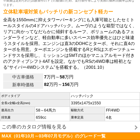
※燃費は定められた試験条件の下での数値のため、走行条件等により実際の燃料消費率は異な
ります。
立体駐車場対策もバッチリの新コンセプト軽カー
全高を1550mmに抑えタワーパーキングにも入庫可能としたセミト
ールスタイルの4ドアハッチバック。ムーヴのような箱型ではなく、
リアに向かってなだらかに傾斜するルーフ、ボリュームのあるフェ
ンダーラインなど、軽自動車に多いスペース効率優先とはひと味違
うスタイルを採用。エンジンは直3のDOHCとターボ、それに直4の
ターボを用意。ターボエンジンを搭載するRとRSはスポーツチュー
ンドサスを採用し、ミッションは5MTのほかマニュアルモード付き
のアクティブシフト4ATを設定。なかでもRSの4WD車は軽初とな
る“サイバー4WDシステム”を搭載する。（2001.10）
中古車価格
7
万円～
58
万円
82
万円～
156
万円
新車時価格
ハッチバック
ボディタイプ
3395x1475x1550
全長x全幅x全高(mm)
58～64馬力
FF/4WD
最高出力
駆動方式
659cc
4名
排気量
乗車定員
この車のカタログ情報を見る
MAX（01年10月～03年07月モデル）のグレード一覧