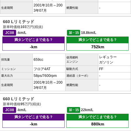
2001年10月～200
-
生産期間
燃費性能
3年07月
660 Lリミテッド
新車時価格
103
万円(税抜)
JC08
-km/L
10・15
18.8km/L
満タンでどこまで走る？
満タンでどこまで走る？
-km
752km
レギュラー
使用燃料
659cc
排気量
エンジン
ガソリン
フロア4AT
FF
ミッション
駆動方式
58ps/7600rpm
-
最大出力
過給器（ターボ）
2001年10月～200
-
生産期間
燃費性能
3年07月
660 Lリミテッド
新車時価格
95
万円(税抜)
JC08
-km/L
10・15
22km/L
満タンでどこまで走る？
満タンでどこまで走る？
-km
880km