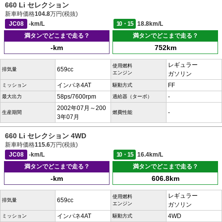
660 Li セレクション
新車時価格
104.8
万円(税抜)
JC08
-km/L
10・15
18.8km/L
満タンでどこまで走る？
満タンでどこまで走る？
-km
752km
レギュラー
使用燃料
659cc
排気量
エンジン
ガソリン
インパネ4AT
FF
ミッション
駆動方式
58ps/7600rpm
-
最大出力
過給器（ターボ）
2002年07月～200
-
生産期間
燃費性能
3年07月
660 Li セレクション 4WD
新車時価格
115.6
万円(税抜)
JC08
-km/L
10・15
16.4km/L
満タンでどこまで走る？
満タンでどこまで走る？
-km
606.8km
レギュラー
使用燃料
659cc
排気量
エンジン
ガソリン
インパネ4AT
4WD
ミッション
駆動方式