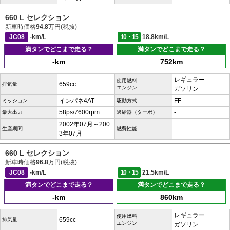
660 L セレクション
新車時価格
94.8
万円(税抜)
JC08
-km/L
10・15
18.8km/L
満タンでどこまで走る？
満タンでどこまで走る？
-km
752km
レギュラー
使用燃料
659cc
排気量
エンジン
ガソリン
インパネ4AT
FF
ミッション
駆動方式
58ps/7600rpm
-
最大出力
過給器（ターボ）
2002年07月～200
-
生産期間
燃費性能
3年07月
660 L セレクション
新車時価格
96.8
万円(税抜)
JC08
-km/L
10・15
21.5km/L
満タンでどこまで走る？
満タンでどこまで走る？
-km
860km
レギュラー
使用燃料
659cc
排気量
エンジン
ガソリン