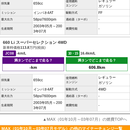
レギュラー
使用燃料
659cc
排気量
エンジン
ガソリン
インパネ4AT
FF
ミッション
駆動方式
58ps/7600rpm
-
最大出力
過給器（ターボ）
2003年05月～200
-
生産期間
燃費性能
3年07月
660 Li スーパーセレクション 4WD
新車時価格
113.8
万円(税抜)
JC08
-km/L
10・15
16.4km/L
満タンでどこまで走る？
満タンでどこまで走る？
-km
606.8km
レギュラー
使用燃料
659cc
排気量
エンジン
ガソリン
インパネ4AT
4WD
ミッション
駆動方式
58ps/7600rpm
-
最大出力
過給器（ターボ）
2003年05月～200
-
生産期間
燃費性能
3年07月
▲MAX（01年10月～03年07月）の燃費TOPへ
MAX（01年10月～03年07月モデル）の他のマイナーチェンジ一覧