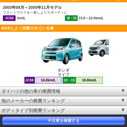
2003年08月～2005年11月モデル
フロントマスクを一新しよりスポーティに
JC08
-km/L
10・15
15.0～22.0km/L
MAXとよく比較されている車
ホンダ
ライフ
JC08
16.0km/L
10・15
16.0km/L
ダイハツの他の車の燃費情報
他のメーカーの燃費ランキング
ボディタイプ別燃費ランキング
中古車を検索する
▲MAX（01年10月～03年07月）の燃費TOPへ