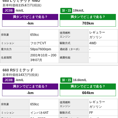
660 Lリミテッド 4WD
新車時価格
115.6
万円(税抜)
JC08
-km/L
10・15
19km/L
満タンでどこまで走る？
満タンでどこまで走る？
-km
703km
レギュラー
使用燃料
659cc
排気量
エンジン
ガソリン
フロアCVT
4WD
ミッション
駆動方式
58ps/7600rpm
-
最大出力
過給器（ターボ）
2001年10月～200
-
生産期間
燃費性能
3年07月
660 RSリミテッド
新車時価格
143
万円(税抜)
JC08
-km/L
10・15
16.6km/L
満タンでどこまで走る？
満タンでどこまで走る？
-km
664km
レギュラー
使用燃料
659cc
排気量
エンジン
ガソリン
インパネ4AT
FF
ミッション
駆動方式