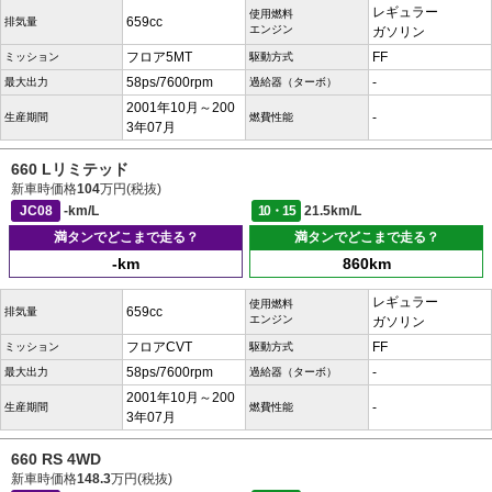
レギュラー
使用燃料
659cc
排気量
エンジン
ガソリン
フロア5MT
FF
ミッション
駆動方式
58ps/7600rpm
-
最大出力
過給器（ターボ）
2001年10月～200
-
生産期間
燃費性能
3年07月
660 Lリミテッド
新車時価格
104
万円(税抜)
JC08
-km/L
10・15
21.5km/L
満タンでどこまで走る？
満タンでどこまで走る？
-km
860km
レギュラー
使用燃料
659cc
排気量
エンジン
ガソリン
フロアCVT
FF
ミッション
駆動方式
58ps/7600rpm
-
最大出力
過給器（ターボ）
2001年10月～200
-
生産期間
燃費性能
3年07月
660 RS 4WD
新車時価格
148.3
万円(税抜)