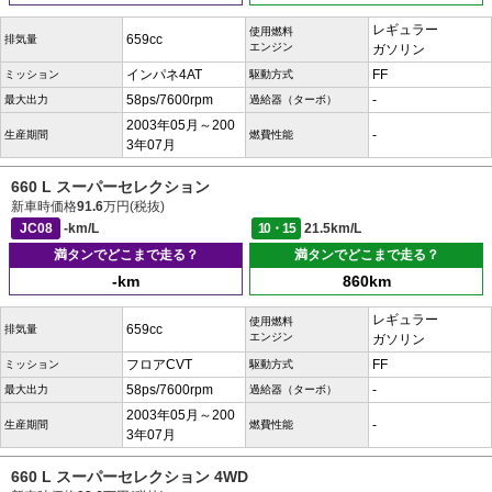
レギュラー
使用燃料
659cc
排気量
エンジン
ガソリン
インパネ4AT
FF
ミッション
駆動方式
58ps/7600rpm
-
最大出力
過給器（ターボ）
2003年05月～200
-
生産期間
燃費性能
3年07月
660 L スーパーセレクション
新車時価格
91.6
万円(税抜)
JC08
-km/L
10・15
21.5km/L
満タンでどこまで走る？
満タンでどこまで走る？
-km
860km
レギュラー
使用燃料
659cc
排気量
エンジン
ガソリン
フロアCVT
FF
ミッション
駆動方式
58ps/7600rpm
-
最大出力
過給器（ターボ）
2003年05月～200
-
生産期間
燃費性能
3年07月
660 L スーパーセレクション 4WD