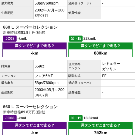
58ps/7600rpm
-
最大出力
過給器（ターボ）
2002年07月～200
-
生産期間
燃費性能
3年07月
660 L スーパーセレクション
新車時価格
81.8
万円(税抜)
JC08
-km/L
10・15
22km/L
満タンでどこまで走る？
満タンでどこまで走る？
-km
880km
レギュラー
使用燃料
659cc
排気量
エンジン
ガソリン
フロア5MT
FF
ミッション
駆動方式
58ps/7600rpm
-
最大出力
過給器（ターボ）
2003年05月～200
-
生産期間
燃費性能
3年07月
660 L スーパーセレクション
新車時価格
89.8
万円(税抜)
JC08
-km/L
10・15
18.8km/L
満タンでどこまで走る？
満タンでどこまで走る？
-km
752km