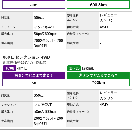
-km
606.8km
レギュラー
使用燃料
659cc
排気量
エンジン
ガソリン
インパネ4AT
4WD
ミッション
駆動方式
58ps/7600rpm
-
最大出力
過給器（ターボ）
2002年07月～200
-
生産期間
燃費性能
3年07月
660 L セレクション 4WD
新車時価格
107.4
万円(税抜)
JC08
-km/L
10・15
19km/L
満タンでどこまで走る？
満タンでどこまで走る？
-km
703km
レギュラー
使用燃料
659cc
排気量
エンジン
ガソリン
フロアCVT
4WD
ミッション
駆動方式
58ps/7600rpm
-
最大出力
過給器（ターボ）
2002年07月～200
-
生産期間
燃費性能
3年07月