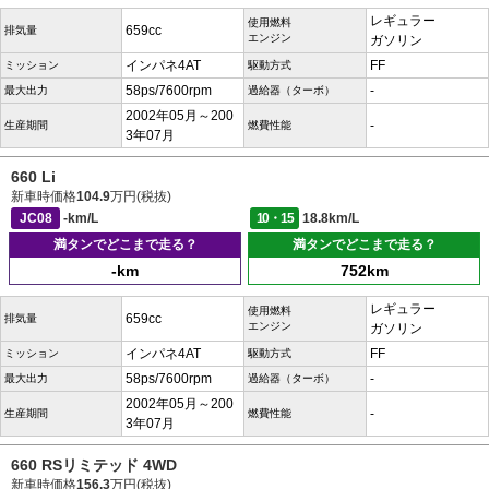
レギュラー
使用燃料
659cc
排気量
エンジン
ガソリン
インパネ4AT
FF
ミッション
駆動方式
58ps/7600rpm
-
最大出力
過給器（ターボ）
2002年05月～200
-
生産期間
燃費性能
3年07月
660 Li
新車時価格
104.9
万円(税抜)
JC08
-km/L
10・15
18.8km/L
満タンでどこまで走る？
満タンでどこまで走る？
-km
752km
レギュラー
使用燃料
659cc
排気量
エンジン
ガソリン
インパネ4AT
FF
ミッション
駆動方式
58ps/7600rpm
-
最大出力
過給器（ターボ）
2002年05月～200
-
生産期間
燃費性能
3年07月
660 RSリミテッド 4WD
新車時価格
156.3
万円(税抜)