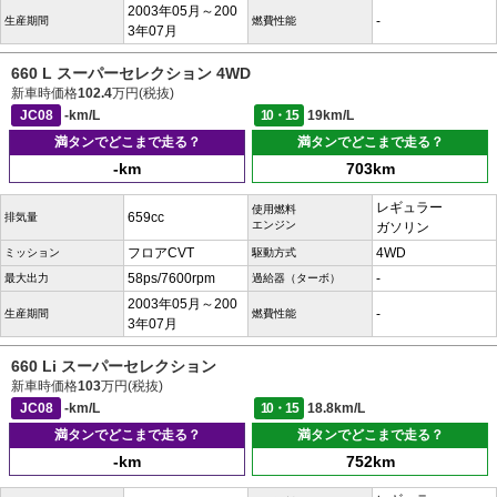
2003年05月～200
-
生産期間
燃費性能
3年07月
660 L スーパーセレクション 4WD
新車時価格
102.4
万円(税抜)
JC08
-km/L
10・15
19km/L
満タンでどこまで走る？
満タンでどこまで走る？
-km
703km
レギュラー
使用燃料
659cc
排気量
エンジン
ガソリン
フロアCVT
4WD
ミッション
駆動方式
58ps/7600rpm
-
最大出力
過給器（ターボ）
2003年05月～200
-
生産期間
燃費性能
3年07月
660 Li スーパーセレクション
新車時価格
103
万円(税抜)
JC08
-km/L
10・15
18.8km/L
満タンでどこまで走る？
満タンでどこまで走る？
-km
752km