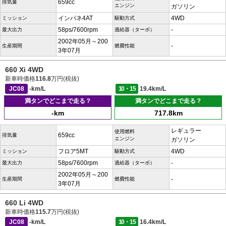
659cc
排気量
エンジン
ガソリン
インパネ4AT
4WD
ミッション
駆動方式
58ps/7600rpm
-
最大出力
過給器（ターボ）
2002年05月～200
-
生産期間
燃費性能
3年07月
660 Xi 4WD
新車時価格
116.8
万円(税抜)
JC08
-km/L
10・15
19.4km/L
満タンでどこまで走る？
満タンでどこまで走る？
-km
717.8km
レギュラー
使用燃料
659cc
排気量
エンジン
ガソリン
フロア5MT
4WD
ミッション
駆動方式
58ps/7600rpm
-
最大出力
過給器（ターボ）
2002年05月～200
-
生産期間
燃費性能
3年07月
660 Li 4WD
新車時価格
115.7
万円(税抜)
JC08
-km/L
10・15
16.4km/L