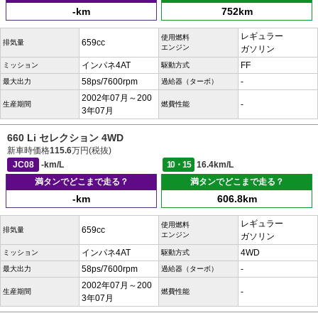
-km
752km
レギュラー
使用燃料
659cc
排気量
エンジン
ガソリン
インパネ4AT
FF
ミッション
駆動方式
58ps/7600rpm
-
最大出力
過給器（ターボ）
2002年07月～200
-
生産期間
燃費性能
3年07月
660 Li セレクション 4WD
新車時価格
115.6
万円(税抜)
JC08
-km/L
10・15
16.4km/L
満タンでどこまで走る？
満タンでどこまで走る？
-km
606.8km
レギュラー
使用燃料
659cc
排気量
エンジン
ガソリン
インパネ4AT
4WD
ミッション
駆動方式
58ps/7600rpm
-
最大出力
過給器（ターボ）
2002年07月～200
-
生産期間
燃費性能
3年07月