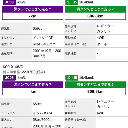
JC08
-km/L
10・15
16.4km/L
満タンでどこまで走る？
満タンでどこまで走る？
-km
606.8km
レギュラー
使用燃料
659cc
排気量
エンジン
ガソリン
インパネ4AT
4WD
ミッション
駆動方式
64ps/6400rpm
ターボ
最大出力
過給器（ターボ）
2001年10月～200
-
生産期間
燃費性能
3年07月
660 X 4WD
新車時価格
122.8
万円(税抜)
JC08
-km/L
10・15
16.4km/L
満タンでどこまで走る？
満タンでどこまで走る？
-km
606.8km
レギュラー
使用燃料
659cc
排気量
エンジン
ガソリン
インパネ4AT
4WD
ミッション
駆動方式
58ps/7600rpm
-
最大出力
過給器（ターボ）
2001年10月～200