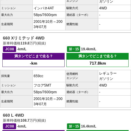
エンジン
ガソリン
インパネ4AT
4WD
ミッション
駆動方式
58ps/7600rpm
-
最大出力
過給器（ターボ）
2001年10月～200
-
生産期間
燃費性能
3年07月
660 Xリミテッド 4WD
新車時価格
119.8
万円(税抜)
JC08
-km/L
10・15
19.4km/L
満タンでどこまで走る？
満タンでどこまで走る？
-km
717.8km
レギュラー
使用燃料
659cc
排気量
エンジン
ガソリン
フロア5MT
4WD
ミッション
駆動方式
58ps/7600rpm
-
最大出力
過給器（ターボ）
2001年10月～200
-
生産期間
燃費性能
3年07月
660 L 4WD
新車時価格
108.7
万円(税抜)
JC08
-km/L
10・15
16.4km/L