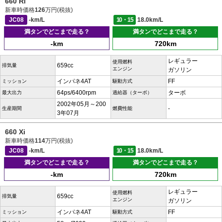
660 Ri
新車時価格
126
万円(税抜)
JC08
-km/L
10・15
18.0km/L
満タンでどこまで走る？
満タンでどこまで走る？
-km
720km
レギュラー
使用燃料
659cc
排気量
エンジン
ガソリン
インパネ4AT
FF
ミッション
駆動方式
64ps/6400rpm
ターボ
最大出力
過給器（ターボ）
2002年05月～200
-
生産期間
燃費性能
3年07月
660 Xi
新車時価格
114
万円(税抜)
JC08
-km/L
10・15
18.0km/L
満タンでどこまで走る？
満タンでどこまで走る？
-km
720km
レギュラー
使用燃料
659cc
排気量
エンジン
ガソリン
インパネ4AT
FF
ミッション
駆動方式