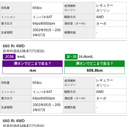
レギュラー
使用燃料
659cc
排気量
エンジン
ガソリン
インパネ4AT
4WD
ミッション
駆動方式
64ps/6000rpm
ターボ
最大出力
過給器（ターボ）
2002年05月～200
-
生産期間
燃費性能
3年07月
660 Ri 4WD
新車時価格
136.8
万円(税抜)
JC08
-km/L
10・15
16.4km/L
満タンでどこまで走る？
満タンでどこまで走る？
-km
606.8km
レギュラー
使用燃料
659cc
排気量
エンジン
ガソリン
インパネ4AT
4WD
ミッション
駆動方式
64ps/6400rpm
ターボ
最大出力
過給器（ターボ）
2002年05月～200
-
生産期間
燃費性能
3年07月
660 Ri 4WD
新車時価格
128.8
万円(税抜)