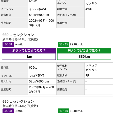
659cc
排気量
エンジン
ガソリン
インパネ4AT
4WD
ミッション
駆動方式
58ps/7600rpm
-
最大出力
過給器（ターボ）
2002年05月～200
-
生産期間
燃費性能
3年07月
660 L セレクション
新車時価格
86.8
万円(税抜)
JC08
-km/L
10・15
22.0km/L
満タンでどこまで走る？
満タンでどこまで走る？
-km
880km
レギュラー
使用燃料
659cc
排気量
エンジン
ガソリン
フロア5MT
FF
ミッション
駆動方式
58ps/7600rpm
-
最大出力
過給器（ターボ）
2002年07月～200
-
生産期間
燃費性能
3年07月
660 L セレクション
新車時価格
94.8
万円(税抜)
JC08
-km/L
10・15
18.8km/L