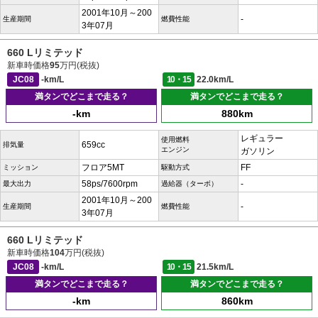
2001年10月～200
-
生産期間
燃費性能
3年07月
660 Lリミテッド
新車時価格
95
万円(税抜)
JC08
-km/L
10・15
22.0km/L
満タンでどこまで走る？
満タンでどこまで走る？
-km
880km
レギュラー
使用燃料
659cc
排気量
エンジン
ガソリン
フロア5MT
FF
ミッション
駆動方式
58ps/7600rpm
-
最大出力
過給器（ターボ）
2001年10月～200
-
生産期間
燃費性能
3年07月
660 Lリミテッド
新車時価格
104
万円(税抜)
JC08
-km/L
10・15
21.5km/L
満タンでどこまで走る？
満タンでどこまで走る？
-km
860km