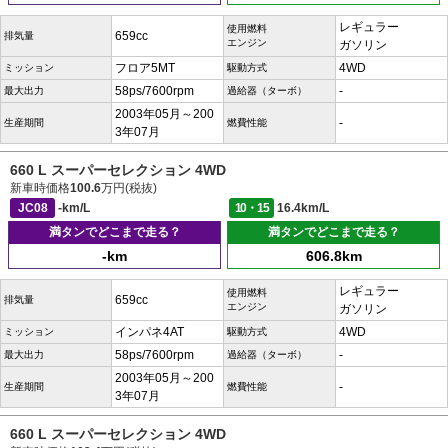
レギュラー
使用燃料
659cc
排気量
エンジン
ガソリン
フロア5MT
4WD
ミッション
駆動方式
58ps/7600rpm
-
最大出力
過給器（ターボ）
2003年05月～200
-
生産期間
燃費性能
3年07月
660 L スーパーセレクション 4WD
新車時価格
100.6
万円(税抜)
JC08
-km/L
10・15
16.4km/L
満タンでどこまで走る？
満タンでどこまで走る？
-km
606.8km
レギュラー
使用燃料
659cc
排気量
エンジン
ガソリン
インパネ4AT
4WD
ミッション
駆動方式
58ps/7600rpm
-
最大出力
過給器（ターボ）
2003年05月～200
-
生産期間
燃費性能
3年07月
660 L スーパーセレクション 4WD