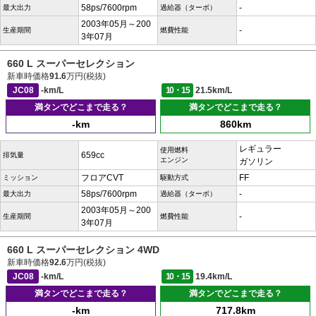
58ps/7600rpm
-
最大出力
過給器（ターボ）
2003年05月～200
-
生産期間
燃費性能
3年07月
660 L スーパーセレクション
新車時価格
91.6
万円(税抜)
JC08
-km/L
10・15
21.5km/L
満タンでどこまで走る？
満タンでどこまで走る？
-km
860km
レギュラー
使用燃料
659cc
排気量
エンジン
ガソリン
フロアCVT
FF
ミッション
駆動方式
58ps/7600rpm
-
最大出力
過給器（ターボ）
2003年05月～200
-
生産期間
燃費性能
3年07月
660 L スーパーセレクション 4WD
新車時価格
92.6
万円(税抜)
JC08
-km/L
10・15
19.4km/L
満タンでどこまで走る？
満タンでどこまで走る？
-km
717.8km