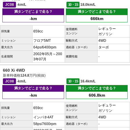
JC08
-km/L
10・15
18.0km/L
満タンでどこまで走る？
満タンでどこまで走る？
-km
666km
レギュラー
使用燃料
659cc
排気量
エンジン
ガソリン
フロア5MT
4WD
ミッション
駆動方式
64ps/6400rpm
ターボ
最大出力
過給器（ターボ）
2002年05月～200
-
生産期間
燃費性能
3年07月
660 Xi 4WD
新車時価格
124.8
万円(税抜)
JC08
-km/L
10・15
16.4km/L
満タンでどこまで走る？
満タンでどこまで走る？
-km
606.8km
レギュラー
使用燃料
659cc
排気量
エンジン
ガソリン
インパネ4AT
4WD
ミッション
駆動方式
58ps/7600rpm
-
最大出力
過給器（ターボ）