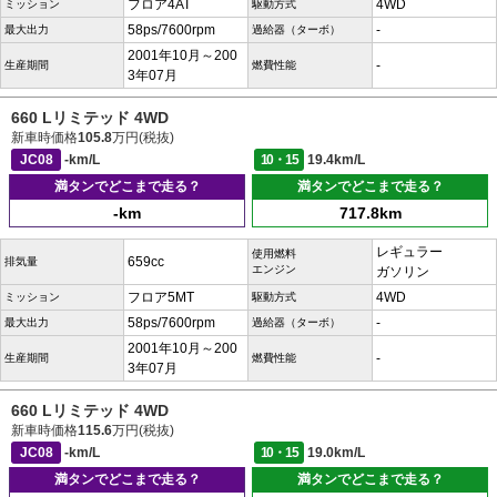
フロア4AT
4WD
ミッション
駆動方式
58ps/7600rpm
-
最大出力
過給器（ターボ）
2001年10月～200
-
生産期間
燃費性能
3年07月
660 Lリミテッド 4WD
新車時価格
105.8
万円(税抜)
JC08
-km/L
10・15
19.4km/L
満タンでどこまで走る？
満タンでどこまで走る？
-km
717.8km
レギュラー
使用燃料
659cc
排気量
エンジン
ガソリン
フロア5MT
4WD
ミッション
駆動方式
58ps/7600rpm
-
最大出力
過給器（ターボ）
2001年10月～200
-
生産期間
燃費性能
3年07月
660 Lリミテッド 4WD
新車時価格
115.6
万円(税抜)
JC08
-km/L
10・15
19.0km/L
満タンでどこまで走る？
満タンでどこまで走る？