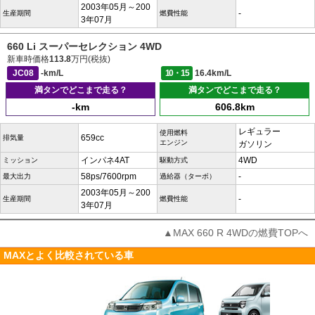
2003年05月～200
-
生産期間
燃費性能
3年07月
660 Li スーパーセレクション 4WD
新車時価格
113.8
万円(税抜)
JC08
-km/L
10・15
16.4km/L
満タンでどこまで走る？
満タンでどこまで走る？
-km
606.8km
レギュラー
使用燃料
659cc
排気量
エンジン
ガソリン
インパネ4AT
4WD
ミッション
駆動方式
58ps/7600rpm
-
最大出力
過給器（ターボ）
2003年05月～200
-
生産期間
燃費性能
3年07月
▲MAX 660 R 4WDの燃費TOPへ
MAXとよく比較されている車