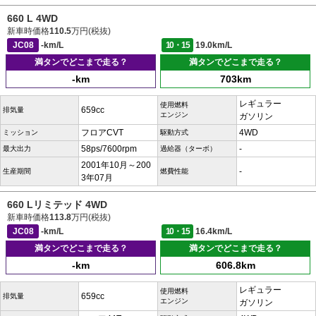
660 L 4WD
新車時価格
110.5
万円(税抜)
JC08
-km/L
10・15
19.0km/L
満タンでどこまで走る？
満タンでどこまで走る？
-km
703km
レギュラー
使用燃料
659cc
排気量
エンジン
ガソリン
フロアCVT
4WD
ミッション
駆動方式
58ps/7600rpm
-
最大出力
過給器（ターボ）
2001年10月～200
-
生産期間
燃費性能
3年07月
660 Lリミテッド 4WD
新車時価格
113.8
万円(税抜)
JC08
-km/L
10・15
16.4km/L
満タンでどこまで走る？
満タンでどこまで走る？
-km
606.8km
レギュラー
使用燃料
659cc
排気量
エンジン
ガソリン