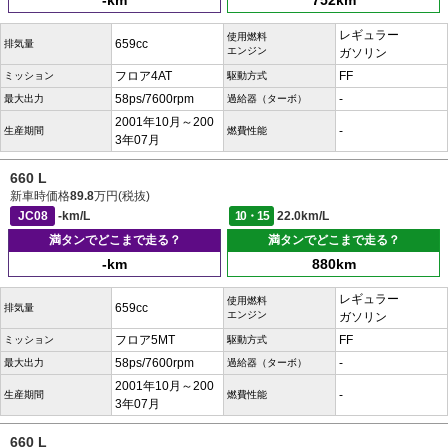
-km
752km
レギュラー
使用燃料
659cc
排気量
エンジン
ガソリン
フロア4AT
FF
ミッション
駆動方式
58ps/7600rpm
-
最大出力
過給器（ターボ）
2001年10月～200
-
生産期間
燃費性能
3年07月
660 L
新車時価格
89.8
万円(税抜)
JC08
-km/L
10・15
22.0km/L
満タンでどこまで走る？
満タンでどこまで走る？
-km
880km
レギュラー
使用燃料
659cc
排気量
エンジン
ガソリン
フロア5MT
FF
ミッション
駆動方式
58ps/7600rpm
-
最大出力
過給器（ターボ）
2001年10月～200
-
生産期間
燃費性能
3年07月
660 L