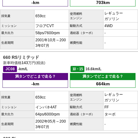
-km
703km
レギュラー
使用燃料
659cc
排気量
エンジン
ガソリン
フロアCVT
4WD
ミッション
駆動方式
58ps/7600rpm
-
最大出力
過給器（ターボ）
2001年10月～200
-
生産期間
燃費性能
3年07月
660 RSリミテッド
新車時価格
143
万円(税抜)
JC08
-km/L
10・15
16.6km/L
満タンでどこまで走る？
満タンでどこまで走る？
-km
664km
レギュラー
使用燃料
659cc
排気量
エンジン
ガソリン
インパネ4AT
FF
ミッション
駆動方式
64ps/6000rpm
ターボ
最大出力
過給器（ターボ）
2002年05月～200
-
生産期間
燃費性能
3年07月