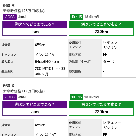
660 R
新車時価格
126
万円(税抜)
JC08
-km/L
10・15
18.0km/L
満タンでどこまで走る？
満タンでどこまで走る？
-km
720km
レギュラー
使用燃料
659cc
排気量
エンジン
ガソリン
インパネ4AT
FF
ミッション
駆動方式
64ps/6400rpm
ターボ
最大出力
過給器（ターボ）
2001年10月～200
-
生産期間
燃費性能
3年07月
660 X
新車時価格
112
万円(税抜)
JC08
-km/L
10・15
18.0km/L
満タンでどこまで走る？
満タンでどこまで走る？
-km
720km
レギュラー
使用燃料
659cc
排気量
エンジン
ガソリン
インパネ4AT
FF
ミッション
駆動方式