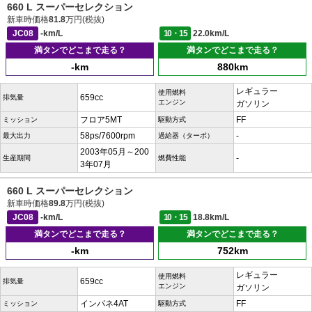
660 L スーパーセレクション
新車時価格
81.8
万円(税抜)
JC08
-km/L
10・15
22.0km/L
満タンでどこまで走る？
満タンでどこまで走る？
-km
880km
レギュラー
使用燃料
659cc
排気量
エンジン
ガソリン
フロア5MT
FF
ミッション
駆動方式
58ps/7600rpm
-
最大出力
過給器（ターボ）
2003年05月～200
-
生産期間
燃費性能
3年07月
660 L スーパーセレクション
新車時価格
89.8
万円(税抜)
JC08
-km/L
10・15
18.8km/L
満タンでどこまで走る？
満タンでどこまで走る？
-km
752km
レギュラー
使用燃料
659cc
排気量
エンジン
ガソリン
インパネ4AT
FF
ミッション
駆動方式