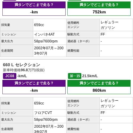
満タンでどこまで走る？
満タンでどこまで走る？
-km
752km
レギュラー
使用燃料
659cc
排気量
エンジン
ガソリン
インパネ4AT
FF
ミッション
駆動方式
58ps/7600rpm
-
最大出力
過給器（ターボ）
2002年07月～200
-
生産期間
燃費性能
3年07月
660 L セレクション
新車時価格
96.8
万円(税抜)
JC08
-km/L
10・15
21.5km/L
満タンでどこまで走る？
満タンでどこまで走る？
-km
860km
レギュラー
使用燃料
659cc
排気量
エンジン
ガソリン
フロアCVT
FF
ミッション
駆動方式
58ps/7600rpm
-
最大出力
過給器（ターボ）
2002年07月～200
-
生産期間
燃費性能
3年07月