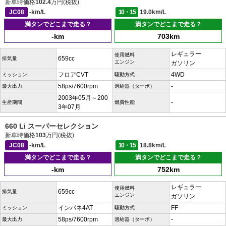
新車時価格
102.4
万円(税抜)
JC08
-km/L
10・15
19.0km/L
満タンでどこまで走る？
満タンでどこまで走る？
-km
703km
レギュラー
使用燃料
659cc
排気量
エンジン
ガソリン
フロアCVT
4WD
ミッション
駆動方式
58ps/7600rpm
-
最大出力
過給器（ターボ）
2003年05月～200
-
生産期間
燃費性能
3年07月
660 Li スーパーセレクション
新車時価格
103
万円(税抜)
JC08
-km/L
10・15
18.8km/L
満タンでどこまで走る？
満タンでどこまで走る？
-km
752km
レギュラー
使用燃料
659cc
排気量
エンジン
ガソリン
インパネ4AT
FF
ミッション
駆動方式
58ps/7600rpm
-
最大出力
過給器（ターボ）