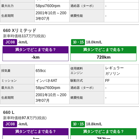
58ps/7600rpm
-
最大出力
過給器（ターボ）
2001年10月～200
-
生産期間
燃費性能
3年07月
660 Xリミテッド
新車時価格
117
万円(税抜)
JC08
-km/L
10・15
18.0km/L
満タンでどこまで走る？
満タンでどこまで走る？
-km
720km
レギュラー
使用燃料
659cc
排気量
エンジン
ガソリン
インパネ4AT
FF
ミッション
駆動方式
58ps/7600rpm
-
最大出力
過給器（ターボ）
2001年10月～200
-
生産期間
燃費性能
3年07月
660 L
新車時価格
97.9
万円(税抜)
JC08
-km/L
10・15
18.8km/L
満タンでどこまで走る？
満タンでどこまで走る？