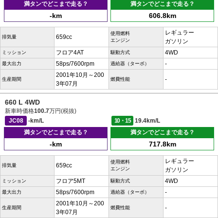
満タンでどこまで走る？
満タンでどこまで走る？
-km
606.8km
レギュラー
使用燃料
659cc
排気量
エンジン
ガソリン
フロア4AT
4WD
ミッション
駆動方式
58ps/7600rpm
-
最大出力
過給器（ターボ）
2001年10月～200
-
生産期間
燃費性能
3年07月
660 L 4WD
新車時価格
100.7
万円(税抜)
JC08
-km/L
10・15
19.4km/L
満タンでどこまで走る？
満タンでどこまで走る？
-km
717.8km
レギュラー
使用燃料
659cc
排気量
エンジン
ガソリン
フロア5MT
4WD
ミッション
駆動方式
58ps/7600rpm
-
最大出力
過給器（ターボ）
2001年10月～200
-
生産期間
燃費性能
3年07月