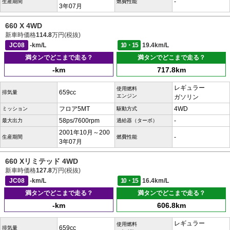
-
生産期間
燃費性能
3年07月
660 X 4WD
新車時価格
114.8
万円(税抜)
JC08
-km/L
10・15
19.4km/L
満タンでどこまで走る？
満タンでどこまで走る？
-km
717.8km
レギュラー
使用燃料
659cc
排気量
エンジン
ガソリン
フロア5MT
4WD
ミッション
駆動方式
58ps/7600rpm
-
最大出力
過給器（ターボ）
2001年10月～200
-
生産期間
燃費性能
3年07月
660 Xリミテッド 4WD
新車時価格
127.8
万円(税抜)
JC08
-km/L
10・15
16.4km/L
満タンでどこまで走る？
満タンでどこまで走る？
-km
606.8km
レギュラー
使用燃料
659cc
排気量