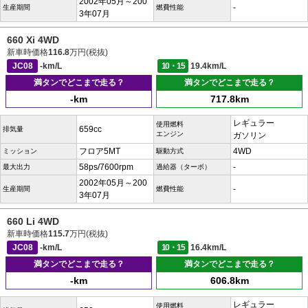
2002年05月～200
-
生産期間
燃費性能
3年07月
660 Xi 4WD
新車時価格
116.8
万円(税抜)
JC08
-km/L
10・15
19.4km/L
満タンでどこまで走る？
満タンでどこまで走る？
-km
717.8km
レギュラー
使用燃料
659cc
排気量
エンジン
ガソリン
フロア5MT
4WD
ミッション
駆動方式
58ps/7600rpm
-
最大出力
過給器（ターボ）
2002年05月～200
-
生産期間
燃費性能
3年07月
660 Li 4WD
新車時価格
115.7
万円(税抜)
JC08
-km/L
10・15
16.4km/L
満タンでどこまで走る？
満タンでどこまで走る？
-km
606.8km
レギュラー
使用燃料