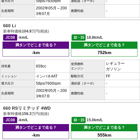
58ps/7600rpm
-
最大出力
過給器（ターボ）
2002年05月～200
-
生産期間
燃費性能
3年07月
660 Li
新車時価格
104.9
万円(税抜)
JC08
-km/L
10・15
18.8km/L
満タンでどこまで走る？
満タンでどこまで走る？
-km
752km
レギュラー
使用燃料
659cc
排気量
エンジン
ガソリン
インパネ4AT
FF
ミッション
駆動方式
58ps/7600rpm
-
最大出力
過給器（ターボ）
2002年05月～200
-
生産期間
燃費性能
3年07月
660 RSリミテッド 4WD
新車時価格
156.3
万円(税抜)
JC08
-km/L
10・15
15.0km/L
満タンでどこまで走る？
満タンでどこまで走る？
-km
555km