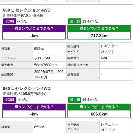
660 L セレクション 4WD
新車時価格
97.6
万円(税抜)
JC08
-km/L
10・15
19.4km/L
満タンでどこまで走る？
満タンでどこまで走る？
-km
717.8km
レギュラー
使用燃料
659cc
排気量
エンジン
ガソリン
フロア5MT
4WD
ミッション
駆動方式
58ps/7600rpm
-
最大出力
過給器（ターボ）
2002年07月～200
-
生産期間
燃費性能
3年07月
660 L セレクション 4WD
新車時価格
105.6
万円(税抜)
JC08
-km/L
10・15
16.4km/L
満タンでどこまで走る？
満タンでどこまで走る？
-km
606.8km
レギュラー
使用燃料
659cc
排気量
エンジン
ガソリン