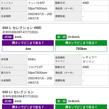
インパネ4AT
4WD
ミッション
駆動方式
58ps/7600rpm
-
最大出力
過給器（ターボ）
2002年07月～200
-
生産期間
燃費性能
3年07月
660 L セレクション 4WD
新車時価格
107.4
万円(税抜)
JC08
-km/L
10・15
19.0km/L
満タンでどこまで走る？
満タンでどこまで走る？
-km
703km
レギュラー
使用燃料
659cc
排気量
エンジン
ガソリン
フロアCVT
4WD
ミッション
駆動方式
58ps/7600rpm
-
最大出力
過給器（ターボ）
2002年07月～200
-
生産期間
燃費性能
3年07月
660 Li セレクション
新車時価格
104.8
万円(税抜)
JC08
-km/L
10・15
18.8km/L
満タンでどこまで走る？
満タンでどこまで走る？