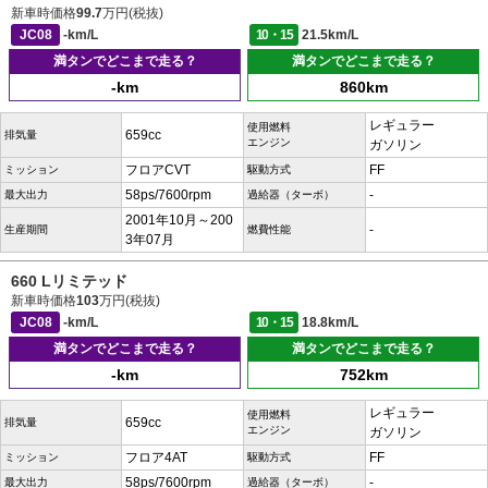
新車時価格
99.7
万円(税抜)
JC08
-km/L
10・15
21.5km/L
満タンでどこまで走る？
満タンでどこまで走る？
-km
860km
レギュラー
使用燃料
659cc
排気量
エンジン
ガソリン
フロアCVT
FF
ミッション
駆動方式
58ps/7600rpm
-
最大出力
過給器（ターボ）
2001年10月～200
-
生産期間
燃費性能
3年07月
660 Lリミテッド
新車時価格
103
万円(税抜)
JC08
-km/L
10・15
18.8km/L
満タンでどこまで走る？
満タンでどこまで走る？
-km
752km
レギュラー
使用燃料
659cc
排気量
エンジン
ガソリン
フロア4AT
FF
ミッション
駆動方式
58ps/7600rpm
-
最大出力
過給器（ターボ）