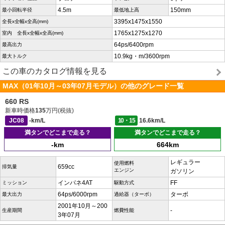
4.5m
150mm
最小回転半径
最低地上高
3395x1475x1550
全長x全幅x全高(mm)
1765x1275x1270
室内 全長x全幅x全高(mm)
64ps/6400rpm
最高出力
10.9kg・m/3600rpm
最大トルク
この車のカタログ情報を見る
MAX（01年10月～03年07月モデル）の他のグレード一覧
660 RS
新車時価格
135
万円(税抜)
JC08
-km/L
10・15
16.6km/L
満タンでどこまで走る？
満タンでどこまで走る？
-km
664km
レギュラー
使用燃料
659cc
排気量
エンジン
ガソリン
インパネ4AT
FF
ミッション
駆動方式
64ps/6000rpm
ターボ
最大出力
過給器（ターボ）
2001年10月～200
-
生産期間
燃費性能
3年07月