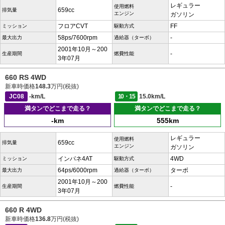
レギュラー
使用燃料
659cc
排気量
エンジン
ガソリン
フロアCVT
FF
ミッション
駆動方式
58ps/7600rpm
-
最大出力
過給器（ターボ）
2001年10月～200
-
生産期間
燃費性能
3年07月
660 RS 4WD
新車時価格
148.3
万円(税抜)
JC08
-km/L
10・15
15.0km/L
満タンでどこまで走る？
満タンでどこまで走る？
-km
555km
レギュラー
使用燃料
659cc
排気量
エンジン
ガソリン
インパネ4AT
4WD
ミッション
駆動方式
64ps/6000rpm
ターボ
最大出力
過給器（ターボ）
2001年10月～200
-
生産期間
燃費性能
3年07月
660 R 4WD
新車時価格
136.8
万円(税抜)