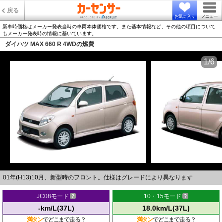
戻る
お気に入り
メニュー
新車時価格はメーカー発表当時の車両本体価格です。また基本情報など、その他の項目について
もメーカー発表時の情報に基いています。
ダイハツ MAX 660 R 4WDの燃費
1/6
01年(H13)10月、新型時のフロント。仕様はグレードにより異なります
JC08モード
10・15モード
-km/L(37L)
18.0km/L(37L)
満タン
でどこまで走る？
満タン
でどこまで走る？