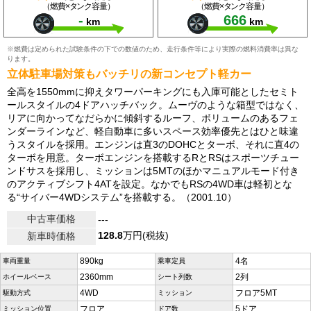
（燃費×タンク容量）
（燃費×タンク容量）
-
666
km
km
※燃費は定められた試験条件の下での数値のため、走行条件等により実際の燃料消費率は異な
ります。
立体駐車場対策もバッチリの新コンセプト軽カー
全高を1550mmに抑えタワーパーキングにも入庫可能としたセミト
ールスタイルの4ドアハッチバック。ムーヴのような箱型ではなく、
リアに向かってなだらかに傾斜するルーフ、ボリュームのあるフェ
ンダーラインなど、軽自動車に多いスペース効率優先とはひと味違
うスタイルを採用。エンジンは直3のDOHCとターボ、それに直4の
ターボを用意。ターボエンジンを搭載するRとRSはスポーツチュー
ンドサスを採用し、ミッションは5MTのほかマニュアルモード付き
のアクティブシフト4ATを設定。なかでもRSの4WD車は軽初とな
る“サイバー4WDシステム”を搭載する。（2001.10）
中古車価格
---
128.8
万円(税抜)
新車時価格
890kg
4名
車両重量
乗車定員
2360mm
2列
ホイールベース
シート列数
4WD
フロア5MT
駆動方式
ミッション
フロア
5ドア
ミッション位置
ドア数