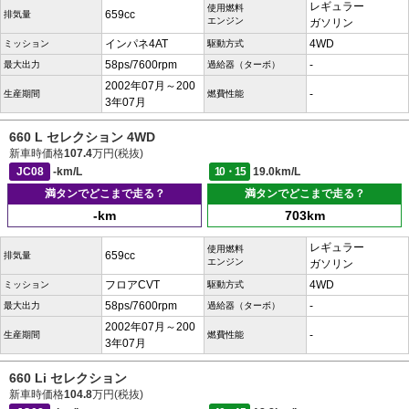
レギュラー
使用燃料
659cc
排気量
エンジン
ガソリン
インパネ4AT
4WD
ミッション
駆動方式
58ps/7600rpm
-
最大出力
過給器（ターボ）
2002年07月～200
-
生産期間
燃費性能
3年07月
660 L セレクション 4WD
新車時価格
107.4
万円(税抜)
JC08
-km/L
10・15
19.0km/L
満タンでどこまで走る？
満タンでどこまで走る？
-km
703km
レギュラー
使用燃料
659cc
排気量
エンジン
ガソリン
フロアCVT
4WD
ミッション
駆動方式
58ps/7600rpm
-
最大出力
過給器（ターボ）
2002年07月～200
-
生産期間
燃費性能
3年07月
660 Li セレクション
新車時価格
104.8
万円(税抜)