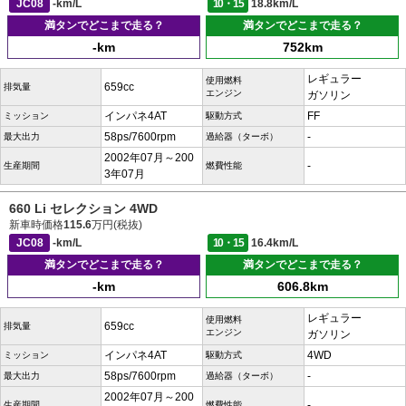
JC08
-km/L
10・15
18.8km/L
満タンでどこまで走る？
満タンでどこまで走る？
-km
752km
レギュラー
使用燃料
659cc
排気量
エンジン
ガソリン
インパネ4AT
FF
ミッション
駆動方式
58ps/7600rpm
-
最大出力
過給器（ターボ）
2002年07月～200
-
生産期間
燃費性能
3年07月
660 Li セレクション 4WD
新車時価格
115.6
万円(税抜)
JC08
-km/L
10・15
16.4km/L
満タンでどこまで走る？
満タンでどこまで走る？
-km
606.8km
レギュラー
使用燃料
659cc
排気量
エンジン
ガソリン
インパネ4AT
4WD
ミッション
駆動方式
58ps/7600rpm
-
最大出力
過給器（ターボ）
2002年07月～200
-
生産期間
燃費性能