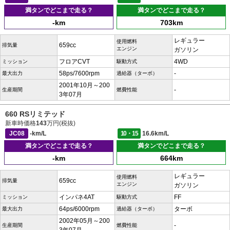
満タンでどこまで走る？
満タンでどこまで走る？
-km
703km
レギュラー
使用燃料
659cc
排気量
エンジン
ガソリン
フロアCVT
4WD
ミッション
駆動方式
58ps/7600rpm
-
最大出力
過給器（ターボ）
2001年10月～200
-
生産期間
燃費性能
3年07月
660 RSリミテッド
新車時価格
143
万円(税抜)
JC08
-km/L
10・15
16.6km/L
満タンでどこまで走る？
満タンでどこまで走る？
-km
664km
レギュラー
使用燃料
659cc
排気量
エンジン
ガソリン
インパネ4AT
FF
ミッション
駆動方式
64ps/6000rpm
ターボ
最大出力
過給器（ターボ）
2002年05月～200
-
生産期間
燃費性能