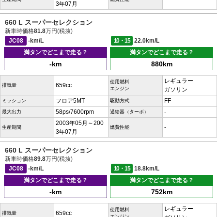
3年07月
660 L スーパーセレクション
新車時価格
81.8
万円(税抜)
JC08
-km/L
10・15
22.0km/L
満タンでどこまで走る？
満タンでどこまで走る？
-km
880km
レギュラー
使用燃料
659cc
排気量
エンジン
ガソリン
フロア5MT
FF
ミッション
駆動方式
58ps/7600rpm
-
最大出力
過給器（ターボ）
2003年05月～200
-
生産期間
燃費性能
3年07月
660 L スーパーセレクション
新車時価格
89.8
万円(税抜)
JC08
-km/L
10・15
18.8km/L
満タンでどこまで走る？
満タンでどこまで走る？
-km
752km
レギュラー
使用燃料
659cc
排気量
エンジン