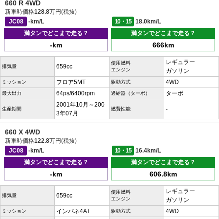
660 R 4WD
新車時価格
128.8
万円(税抜)
JC08
-km/L
10・15
18.0km/L
満タンでどこまで走る？
満タンでどこまで走る？
-km
666km
レギュラー
使用燃料
659cc
排気量
エンジン
ガソリン
フロア5MT
4WD
ミッション
駆動方式
64ps/6400rpm
ターボ
最大出力
過給器（ターボ）
2001年10月～200
-
生産期間
燃費性能
3年07月
660 X 4WD
新車時価格
122.8
万円(税抜)
JC08
-km/L
10・15
16.4km/L
満タンでどこまで走る？
満タンでどこまで走る？
-km
606.8km
レギュラー
使用燃料
659cc
排気量
エンジン
ガソリン
インパネ4AT
4WD
ミッション
駆動方式