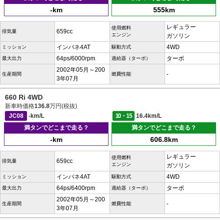
-km
555km
レギュラー
使用燃料
659cc
排気量
エンジン
ガソリン
インパネ4AT
4WD
ミッション
駆動方式
64ps/6000rpm
ターボ
最大出力
過給器（ターボ）
2002年05月～200
-
生産期間
燃費性能
3年07月
660 Ri 4WD
新車時価格
136.8
万円(税抜)
JC08
-km/L
10・15
16.4km/L
満タンでどこまで走る？
満タンでどこまで走る？
-km
606.8km
レギュラー
使用燃料
659cc
排気量
エンジン
ガソリン
インパネ4AT
4WD
ミッション
駆動方式
64ps/6400rpm
ターボ
最大出力
過給器（ターボ）
2002年05月～200
-
生産期間
燃費性能
3年07月