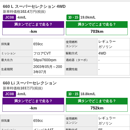
660 L スーパーセレクション 4WD
新車時価格
102.4
万円(税抜)
JC08
-km/L
10・15
19.0km/L
満タンでどこまで走る？
満タンでどこまで走る？
-km
703km
レギュラー
使用燃料
659cc
排気量
エンジン
ガソリン
フロアCVT
4WD
ミッション
駆動方式
58ps/7600rpm
-
最大出力
過給器（ターボ）
2003年05月～200
-
生産期間
燃費性能
3年07月
660 Li スーパーセレクション
新車時価格
103
万円(税抜)
JC08
-km/L
10・15
18.8km/L
満タンでどこまで走る？
満タンでどこまで走る？
-km
752km
レギュラー
使用燃料
659cc
排気量
エンジン
ガソリン
ミッション
駆動方式