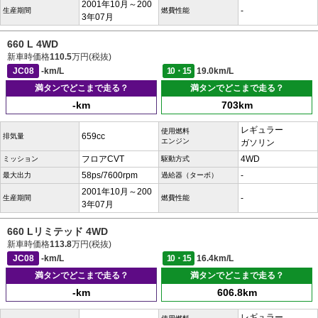
2001年10月～200
-
生産期間
燃費性能
3年07月
660 L 4WD
新車時価格
110.5
万円(税抜)
JC08
-km/L
10・15
19.0km/L
満タンでどこまで走る？
満タンでどこまで走る？
-km
703km
レギュラー
使用燃料
659cc
排気量
エンジン
ガソリン
フロアCVT
4WD
ミッション
駆動方式
58ps/7600rpm
-
最大出力
過給器（ターボ）
2001年10月～200
-
生産期間
燃費性能
3年07月
660 Lリミテッド 4WD
新車時価格
113.8
万円(税抜)
JC08
-km/L
10・15
16.4km/L
満タンでどこまで走る？
満タンでどこまで走る？
-km
606.8km
レギュラー