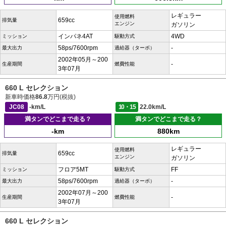
レギュラー
使用燃料
659cc
排気量
エンジン
ガソリン
インパネ4AT
4WD
ミッション
駆動方式
58ps/7600rpm
-
最大出力
過給器（ターボ）
2002年05月～200
-
生産期間
燃費性能
3年07月
660 L セレクション
新車時価格
86.8
万円(税抜)
JC08
-km/L
10・15
22.0km/L
満タンでどこまで走る？
満タンでどこまで走る？
-km
880km
レギュラー
使用燃料
659cc
排気量
エンジン
ガソリン
フロア5MT
FF
ミッション
駆動方式
58ps/7600rpm
-
最大出力
過給器（ターボ）
2002年07月～200
-
生産期間
燃費性能
3年07月
660 L セレクション