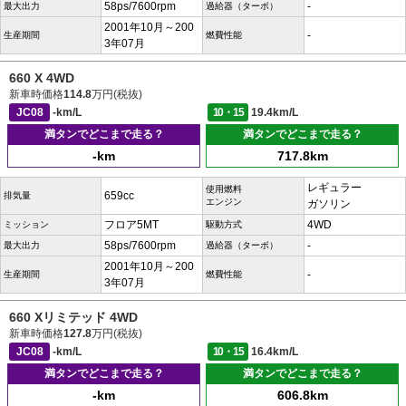
58ps/7600rpm
-
最大出力
過給器（ターボ）
2001年10月～200
-
生産期間
燃費性能
3年07月
660 X 4WD
新車時価格
114.8
万円(税抜)
JC08
-km/L
10・15
19.4km/L
満タンでどこまで走る？
満タンでどこまで走る？
-km
717.8km
レギュラー
使用燃料
659cc
排気量
エンジン
ガソリン
フロア5MT
4WD
ミッション
駆動方式
58ps/7600rpm
-
最大出力
過給器（ターボ）
2001年10月～200
-
生産期間
燃費性能
3年07月
660 Xリミテッド 4WD
新車時価格
127.8
万円(税抜)
JC08
-km/L
10・15
16.4km/L
満タンでどこまで走る？
満タンでどこまで走る？
-km
606.8km