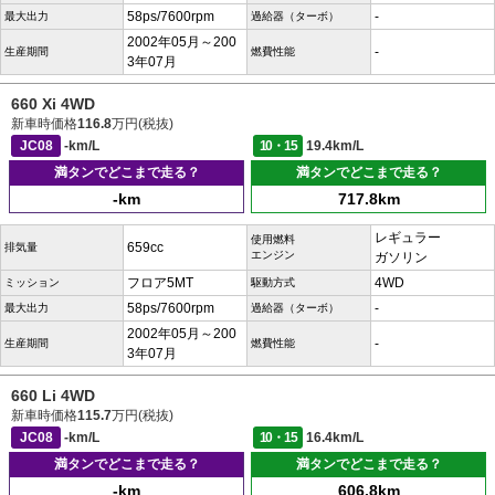
58ps/7600rpm
-
最大出力
過給器（ターボ）
2002年05月～200
-
生産期間
燃費性能
3年07月
660 Xi 4WD
新車時価格
116.8
万円(税抜)
JC08
-km/L
10・15
19.4km/L
満タンでどこまで走る？
満タンでどこまで走る？
-km
717.8km
レギュラー
使用燃料
659cc
排気量
エンジン
ガソリン
フロア5MT
4WD
ミッション
駆動方式
58ps/7600rpm
-
最大出力
過給器（ターボ）
2002年05月～200
-
生産期間
燃費性能
3年07月
660 Li 4WD
新車時価格
115.7
万円(税抜)
JC08
-km/L
10・15
16.4km/L
満タンでどこまで走る？
満タンでどこまで走る？
-km
606.8km