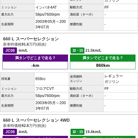
ガソリン
インパネ4AT
FF
ミッション
駆動方式
58ps/7600rpm
-
最大出力
過給器（ターボ）
2003年05月～200
-
生産期間
燃費性能
3年07月
660 L スーパーセレクション
新車時価格
91.6
万円(税抜)
JC08
-km/L
10・15
21.5km/L
満タンでどこまで走る？
満タンでどこまで走る？
-km
860km
レギュラー
使用燃料
659cc
排気量
エンジン
ガソリン
フロアCVT
FF
ミッション
駆動方式
58ps/7600rpm
-
最大出力
過給器（ターボ）
2003年05月～200
-
生産期間
燃費性能
3年07月
660 L スーパーセレクション 4WD
新車時価格
92.6
万円(税抜)
JC08
-km/L
10・15
19.4km/L