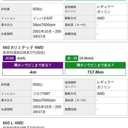
レギュラー
使用燃料
659cc
排気量
エンジン
ガソリン
インパネ4AT
4WD
ミッション
駆動方式
58ps/7600rpm
-
最大出力
過給器（ターボ）
2001年10月～200
-
生産期間
燃費性能
3年07月
660 Xリミテッド 4WD
新車時価格
119.8
万円(税抜)
JC08
-km/L
10・15
19.4km/L
満タンでどこまで走る？
満タンでどこまで走る？
-km
717.8km
レギュラー
使用燃料
659cc
排気量
エンジン
ガソリン
フロア5MT
4WD
ミッション
駆動方式
58ps/7600rpm
-
最大出力
過給器（ターボ）
2001年10月～200
-
生産期間
燃費性能
3年07月
660 L 4WD