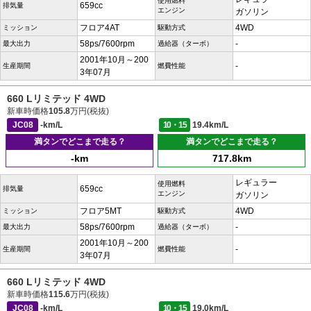
使用燃料
659cc
排気量
エンジン
ガソリン
フロア4AT
4WD
ミッション
駆動方式
58ps/7600rpm
-
最大出力
過給器（ターボ）
2001年10月～200
-
生産期間
燃費性能
3年07月
660 Lリミテッド 4WD
新車時価格
105.8
万円(税抜)
JC08
-km/L
10・15
19.4km/L
満タンでどこまで走る？
満タンでどこまで走る？
-km
717.8km
レギュラー
使用燃料
659cc
排気量
エンジン
ガソリン
フロア5MT
4WD
ミッション
駆動方式
58ps/7600rpm
-
最大出力
過給器（ターボ）
2001年10月～200
-
生産期間
燃費性能
3年07月
660 Lリミテッド 4WD
新車時価格
115.6
万円(税抜)
JC08
-km/L
10・15
19.0km/L