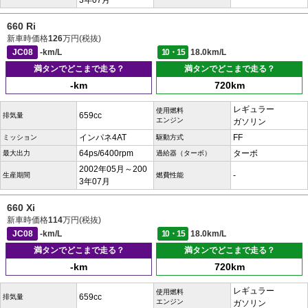
3年07月
660 Ri
新車時価格
126
万円(税抜)
JC08
-km/L
10・15
18.0km/L
満タンでどこまで走る？
満タンでどこまで走る？
-km
720km
レギュラー
使用燃料
659cc
排気量
エンジン
ガソリン
インパネ4AT
FF
ミッション
駆動方式
64ps/6400rpm
ターボ
最大出力
過給器（ターボ）
2002年05月～200
-
生産期間
燃費性能
3年07月
660 Xi
新車時価格
114
万円(税抜)
JC08
-km/L
10・15
18.0km/L
満タンでどこまで走る？
満タンでどこまで走る？
-km
720km
レギュラー
使用燃料
659cc
排気量
エンジン
ガソリン