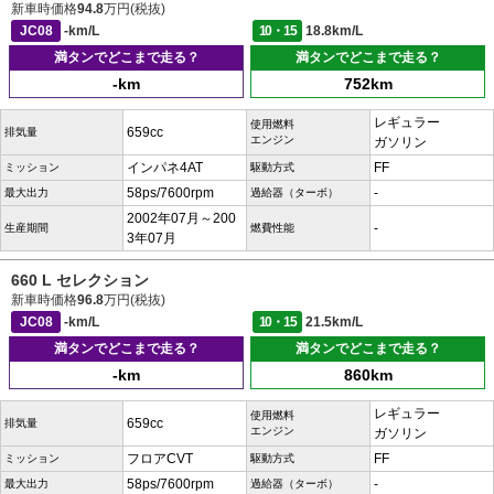
新車時価格
94.8
万円(税抜)
JC08
-km/L
10・15
18.8km/L
満タンでどこまで走る？
満タンでどこまで走る？
-km
752km
レギュラー
使用燃料
659cc
排気量
エンジン
ガソリン
インパネ4AT
FF
ミッション
駆動方式
58ps/7600rpm
-
最大出力
過給器（ターボ）
2002年07月～200
-
生産期間
燃費性能
3年07月
660 L セレクション
新車時価格
96.8
万円(税抜)
JC08
-km/L
10・15
21.5km/L
満タンでどこまで走る？
満タンでどこまで走る？
-km
860km
レギュラー
使用燃料
659cc
排気量
エンジン
ガソリン
フロアCVT
FF
ミッション
駆動方式
58ps/7600rpm
-
最大出力
過給器（ターボ）