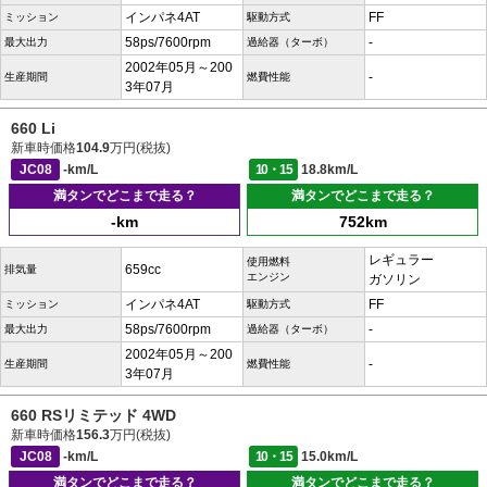
インパネ4AT
FF
ミッション
駆動方式
58ps/7600rpm
-
最大出力
過給器（ターボ）
2002年05月～200
-
生産期間
燃費性能
3年07月
660 Li
新車時価格
104.9
万円(税抜)
JC08
-km/L
10・15
18.8km/L
満タンでどこまで走る？
満タンでどこまで走る？
-km
752km
レギュラー
使用燃料
659cc
排気量
エンジン
ガソリン
インパネ4AT
FF
ミッション
駆動方式
58ps/7600rpm
-
最大出力
過給器（ターボ）
2002年05月～200
-
生産期間
燃費性能
3年07月
660 RSリミテッド 4WD
新車時価格
156.3
万円(税抜)
JC08
-km/L
10・15
15.0km/L
満タンでどこまで走る？
満タンでどこまで走る？