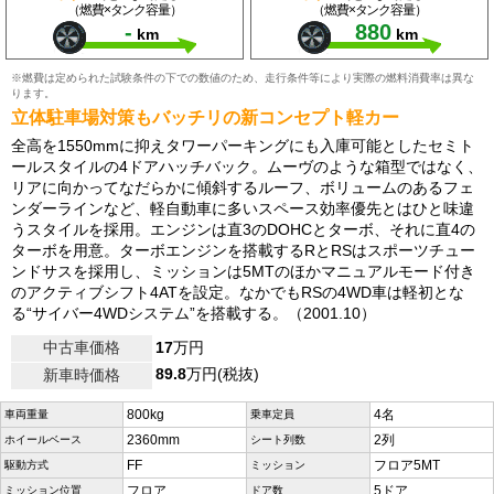
（燃費×タンク容量）
（燃費×タンク容量）
-
880
km
km
※燃費は定められた試験条件の下での数値のため、走行条件等により実際の燃料消費率は異な
ります。
立体駐車場対策もバッチリの新コンセプト軽カー
全高を1550mmに抑えタワーパーキングにも入庫可能としたセミト
ールスタイルの4ドアハッチバック。ムーヴのような箱型ではなく、
リアに向かってなだらかに傾斜するルーフ、ボリュームのあるフェ
ンダーラインなど、軽自動車に多いスペース効率優先とはひと味違
うスタイルを採用。エンジンは直3のDOHCとターボ、それに直4の
ターボを用意。ターボエンジンを搭載するRとRSはスポーツチュー
ンドサスを採用し、ミッションは5MTのほかマニュアルモード付き
のアクティブシフト4ATを設定。なかでもRSの4WD車は軽初とな
る“サイバー4WDシステム”を搭載する。（2001.10）
中古車価格
17
万円
89.8
万円(税抜)
新車時価格
800kg
4名
車両重量
乗車定員
2360mm
2列
ホイールベース
シート列数
FF
フロア5MT
駆動方式
ミッション
フロア
5ドア
ミッション位置
ドア数