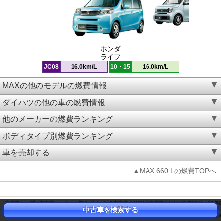
ホンダ
ライフ
JC08
16.0km/L
10・15
16.0km/L
MAXの他のモデルの燃費情報
ダイハツの他の車の燃費情報
他のメーカーの燃費ランキング
ボディタイプ別燃費ランキング
車を売却する
▲MAX 660 Lの燃費TOPへ
中古車トップ
中古車メーカー一覧
ダイハツの中古車
MAXの中古車
MAX(01年10月～03年
中古車を検索する
中古車トップ
燃費ランキング
ダイハツの燃費ランキング
MAXの燃費
MAX(01年10月～0