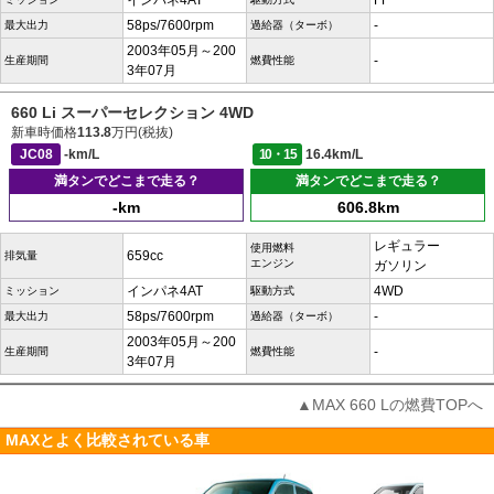
インパネ4AT
FF
58ps/7600rpm
-
最大出力
過給器（ターボ）
2003年05月～200
-
生産期間
燃費性能
3年07月
660 Li スーパーセレクション 4WD
新車時価格
113.8
万円(税抜)
JC08
-km/L
10・15
16.4km/L
満タンでどこまで走る？
満タンでどこまで走る？
-km
606.8km
レギュラー
使用燃料
659cc
排気量
エンジン
ガソリン
インパネ4AT
4WD
ミッション
駆動方式
58ps/7600rpm
-
最大出力
過給器（ターボ）
2003年05月～200
-
生産期間
燃費性能
3年07月
▲MAX 660 Lの燃費TOPへ
MAXとよく比較されている車