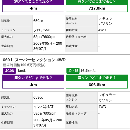
満タンでどこまで走る？
満タンでどこまで走る？
-km
717.8km
レギュラー
使用燃料
659cc
排気量
エンジン
ガソリン
フロア5MT
4WD
ミッション
駆動方式
58ps/7600rpm
-
最大出力
過給器（ターボ）
2003年05月～200
-
生産期間
燃費性能
3年07月
660 L スーパーセレクション 4WD
新車時価格
100.6
万円(税抜)
JC08
-km/L
10・15
16.4km/L
満タンでどこまで走る？
満タンでどこまで走る？
-km
606.8km
レギュラー
使用燃料
659cc
排気量
エンジン
ガソリン
インパネ4AT
4WD
ミッション
駆動方式
58ps/7600rpm
-
最大出力
過給器（ターボ）
2003年05月～200
-
生産期間
燃費性能
3年07月