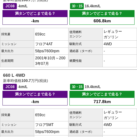
新車時価格
108.7
万円(税抜)
JC08
-km/L
10・15
16.4km/L
満タンでどこまで走る？
満タンでどこまで走る？
-km
606.8km
レギュラー
使用燃料
659cc
排気量
エンジン
ガソリン
フロア4AT
4WD
ミッション
駆動方式
58ps/7600rpm
-
最大出力
過給器（ターボ）
2001年10月～200
-
生産期間
燃費性能
3年07月
660 L 4WD
新車時価格
100.7
万円(税抜)
JC08
-km/L
10・15
19.4km/L
満タンでどこまで走る？
満タンでどこまで走る？
-km
717.8km
レギュラー
使用燃料
659cc
排気量
エンジン
ガソリン
フロア5MT
4WD
ミッション
駆動方式
58ps/7600rpm
-
最大出力
過給器（ターボ）