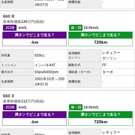
-
生産期間
燃費性能
3年07月
660 R
新車時価格
126
万円(税抜)
JC08
-km/L
10・15
18.0km/L
満タンでどこまで走る？
満タンでどこまで走る？
-km
720km
レギュラー
使用燃料
659cc
排気量
エンジン
ガソリン
インパネ4AT
FF
ミッション
駆動方式
64ps/6400rpm
ターボ
最大出力
過給器（ターボ）
2001年10月～200
-
生産期間
燃費性能
3年07月
660 X
新車時価格
112
万円(税抜)
JC08
-km/L
10・15
18.0km/L
満タンでどこまで走る？
満タンでどこまで走る？
-km
720km
レギュラー
使用燃料
排気量