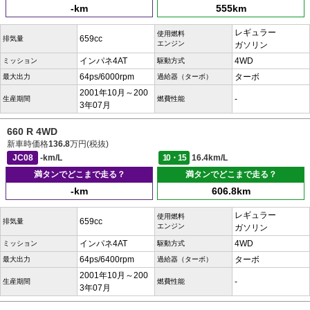
-km
555km
レギュラー
使用燃料
659cc
排気量
エンジン
ガソリン
インパネ4AT
4WD
ミッション
駆動方式
64ps/6000rpm
ターボ
最大出力
過給器（ターボ）
2001年10月～200
-
生産期間
燃費性能
3年07月
660 R 4WD
新車時価格
136.8
万円(税抜)
JC08
-km/L
10・15
16.4km/L
満タンでどこまで走る？
満タンでどこまで走る？
-km
606.8km
レギュラー
使用燃料
659cc
排気量
エンジン
ガソリン
インパネ4AT
4WD
ミッション
駆動方式
64ps/6400rpm
ターボ
最大出力
過給器（ターボ）
2001年10月～200
-
生産期間
燃費性能
3年07月