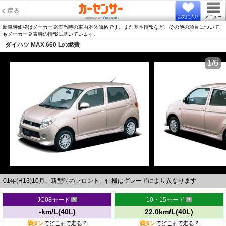
戻る
お気に入り
メニュー
新車時価格はメーカー発表当時の車両本体価格です。また基本情報など、その他の項目について
もメーカー発表時の情報に基いています。
ダイハツ MAX 660 Lの燃費
1/6
01年(H13)10月、新型時のフロント。仕様はグレードにより異なります
JC08モード
10・15モード
-km/L(40L)
22.0km/L(40L)
満タン
でどこまで走る？
満タン
でどこまで走る？