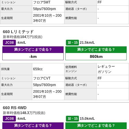
フロア5MT
FF
ミッション
駆動方式
58ps/7600rpm
-
最大出力
過給器（ターボ）
2001年10月～200
-
生産期間
燃費性能
3年07月
660 Lリミテッド
新車時価格
104
万円(税抜)
JC08
-km/L
10・15
21.5km/L
満タンでどこまで走る？
満タンでどこまで走る？
-km
860km
レギュラー
使用燃料
659cc
排気量
エンジン
ガソリン
フロアCVT
FF
ミッション
駆動方式
58ps/7600rpm
-
最大出力
過給器（ターボ）
2001年10月～200
-
生産期間
燃費性能
3年07月
660 RS 4WD
新車時価格
148.3
万円(税抜)
JC08
-km/L
10・15
15.0km/L
満タンでどこまで走る？
満タンでどこまで走る？