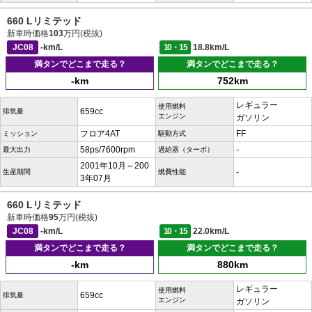
660 Lリミテッド
新車時価格
103
万円(税抜)
JC08
-km/L
10・15
18.8km/L
満タンでどこまで走る？
満タンでどこまで走る？
-km
752km
レギュラー
使用燃料
659cc
排気量
エンジン
ガソリン
フロア4AT
FF
ミッション
駆動方式
58ps/7600rpm
-
最大出力
過給器（ターボ）
2001年10月～200
-
生産期間
燃費性能
3年07月
660 Lリミテッド
新車時価格
95
万円(税抜)
JC08
-km/L
10・15
22.0km/L
満タンでどこまで走る？
満タンでどこまで走る？
-km
880km
レギュラー
使用燃料
659cc
排気量
エンジン
ガソリン