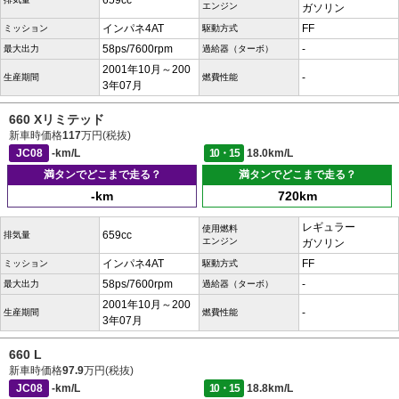
659cc
エンジン
ガソリン
インパネ4AT
FF
ミッション
駆動方式
58ps/7600rpm
-
最大出力
過給器（ターボ）
2001年10月～200
-
生産期間
燃費性能
3年07月
660 Xリミテッド
新車時価格
117
万円(税抜)
JC08
-km/L
10・15
18.0km/L
満タンでどこまで走る？
満タンでどこまで走る？
-km
720km
レギュラー
使用燃料
659cc
排気量
エンジン
ガソリン
インパネ4AT
FF
ミッション
駆動方式
58ps/7600rpm
-
最大出力
過給器（ターボ）
2001年10月～200
-
生産期間
燃費性能
3年07月
660 L
新車時価格
97.9
万円(税抜)
JC08
-km/L
10・15
18.8km/L