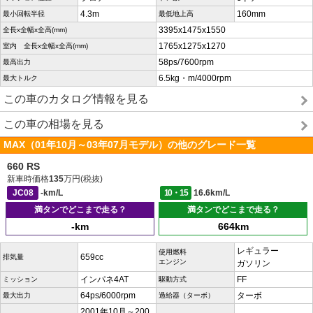
4.3m
160mm
最小回転半径
最低地上高
3395x1475x1550
全長x全幅x全高(mm)
1765x1275x1270
室内 全長x全幅x全高(mm)
58ps/7600rpm
最高出力
6.5kg・m/4000rpm
最大トルク
この車のカタログ情報を見る
この車の相場を見る
MAX（01年10月～03年07月モデル）の他のグレード一覧
660 RS
新車時価格
135
万円(税抜)
JC08
-km/L
10・15
16.6km/L
満タンでどこまで走る？
満タンでどこまで走る？
-km
664km
レギュラー
使用燃料
659cc
排気量
エンジン
ガソリン
インパネ4AT
FF
ミッション
駆動方式
64ps/6000rpm
ターボ
最大出力
過給器（ターボ）
2001年10月～200