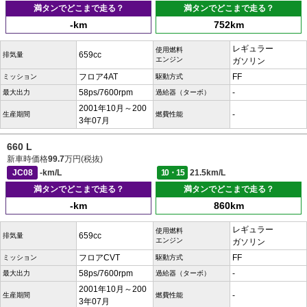
満タンでどこまで走る？
満タンでどこまで走る？
-km
752km
レギュラー
使用燃料
659cc
排気量
エンジン
ガソリン
フロア4AT
FF
ミッション
駆動方式
58ps/7600rpm
-
最大出力
過給器（ターボ）
2001年10月～200
-
生産期間
燃費性能
3年07月
660 L
新車時価格
99.7
万円(税抜)
JC08
-km/L
10・15
21.5km/L
満タンでどこまで走る？
満タンでどこまで走る？
-km
860km
レギュラー
使用燃料
659cc
排気量
エンジン
ガソリン
フロアCVT
FF
ミッション
駆動方式
58ps/7600rpm
-
最大出力
過給器（ターボ）
2001年10月～200
-
生産期間
燃費性能
3年07月