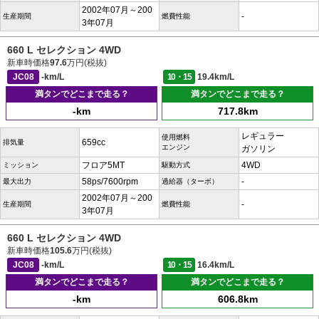
2002年07月～200
-
生産期間
燃費性能
3年07月
660 L セレクション 4WD
新車時価格
97.6
万円(税抜)
JC08
-km/L
10・15
19.4km/L
満タンでどこまで走る？
満タンでどこまで走る？
-km
717.8km
レギュラー
使用燃料
659cc
排気量
エンジン
ガソリン
フロア5MT
4WD
ミッション
駆動方式
58ps/7600rpm
-
最大出力
過給器（ターボ）
2002年07月～200
-
生産期間
燃費性能
3年07月
660 L セレクション 4WD
新車時価格
105.6
万円(税抜)
JC08
-km/L
10・15
16.4km/L
満タンでどこまで走る？
満タンでどこまで走る？
-km
606.8km