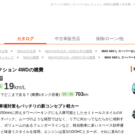
ダイハツ 660 L スーパーセレクション 4WDの燃費 | 中古
カタログ
中古車販売店
保険/ローン/他
中古車
>
MAXの中古車
>
MAX(01年10月～03年07月)の燃費
>
MAX 660 L スーパー
ランキング
>
MAXの燃費
>
MAX(01年10月～03年07月)の燃費
>
MAX 660 L スー
レクション 4WDの燃費
？
19
5
km/L
ン
703
10・15
でどこまで走る？ (燃費xタンク容量)
km
車場対策もバッチリの新コンセプト軽カー
550mmに抑えタワーパーキングにも入庫可能としたセミトールスタイルの4
ッチバック。ムーヴのような箱型ではなく、リアに向かってなだらかに傾斜す
フ、ボリュームのあるフェンダーラインなど、軽自動車に多いスペース効率優
と味違うスタイルを採用。エンジンは直3のDOHCとターボ、それに直4のタ