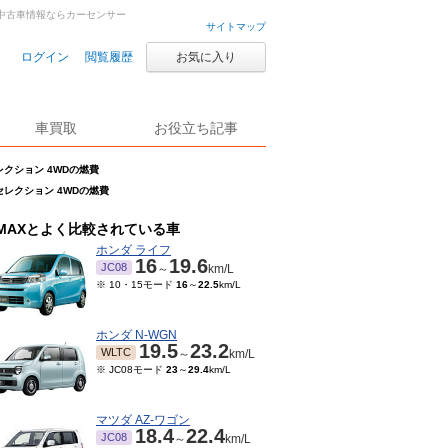
車・中古車情報ならカーセンサー
サイトマップ
ログイン
閲覧履歴
お気に入り
車買取
お役立ち記事
セレクション 4WDの燃費
パーセレクション 4WDの燃費
MAXとよく比較されている車
ホンダ ライフ
16
19.6
JC08
～
km/L
※ 10・15モード
16
～
22.5
km/L
ホンダ N-WGN
19.5
23.2
WLTC
～
km/L
※ JC08モード
23
～
29.4
km/L
マツダ AZ-ワゴン
18.4
22.4
JC08
～
km/L