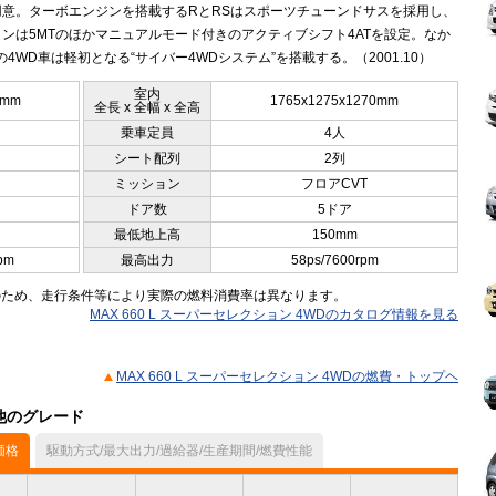
用意。ターボエンジンを搭載するRとRSはスポーツチューンドサスを採用し、
ンは5MTのほかマニュアルモード付きのアクティブシフト4ATを設定。なか
の4WD車は軽初となる“サイバー4WDシステム”を搭載する。（2001.10）
室内
0mm
1765x1275x1270mm
全長 x 全幅 x 全高
乗車定員
4人
シート配列
2列
ミッション
フロアCVT
ドア数
5ドア
最低地上高
150mm
pm
最高出力
58ps/7600rpm
のため、走行条件等により実際の燃料消費率は異なります。
MAX 660 L スーパーセレクション 4WDのカタログ情報を見る
MAX 660 L スーパーセレクション 4WDの燃費・トップヘ
の他のグレード
価格
駆動方式/最大出力/過給器/生産期間/燃費性能