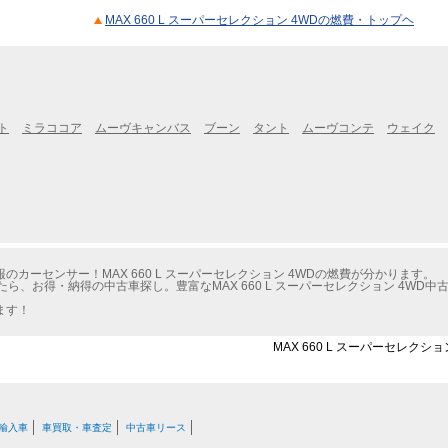
MAX 660 L スーパーセレクション 4WDの燃費・トップヘ
ト
ミラココア
ムーヴキャンバス
ブーン
タント
ムーヴコンテ
ウェイク
カーセンサー！MAX 660 L スーパーセレクション 4WDの燃費が分かります。
ら、お得・納得の中古車探し。豊富なMAX 660 L スーパーセレクション 4WD
ます！
MAX 660 L スーパーセレクシ
輸入車
車買取・車査定
中古車リース