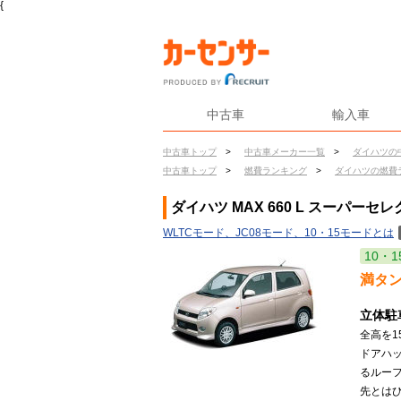
{
中古車
輸入車
中古車トップ
>
中古車メーカー一覧
>
ダイハツの
中古車トップ
>
燃費ランキング
>
ダイハツの燃費
ダイハツ MAX 660 L スーパーセ
WLTCモード、JC08モード、10・15モードとは
10・1
満タ
立体駐
全高を1
ドアハ
るルー
先とはひ