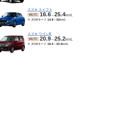
スズキ スイフト
16.6
25.4
WLTC
～
km/L
※ JC08モード
14.8
～
32
km/L
スズキ ワゴンR
20.9
25.2
WLTC
～
km/L
※ JC08モード
18.4
～
33.4
km/L