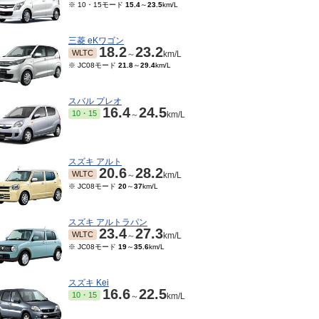
※ 10・15モード
15.4
～
23.5
km/L
三菱 eKワゴン
18.2
23.2
WLTC
～
km/L
※ JC08モード
21.8
～
29.4
km/L
スバル プレオ
16.4
24.5
10・15
～
km/L
スズキ アルト
20.6
28.2
WLTC
～
km/L
※ JC08モード
20
～
37
km/L
スズキ アルトラパン
23.4
27.3
WLTC
～
km/L
※ JC08モード
19
～
35.6
km/L
スズキ Kei
16.6
22.5
10・15
～
km/L