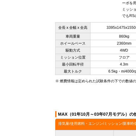
ーボを
ミッショ
でもRS
全長 x 全幅 x 全高
3395x1475x155
車両重量
860kg
ホイールベース
2360mm
駆動方式
4WD
ミッション位置
フロア
最小回転半径
4.3m
最大トルク
6.5kg・m/4000r
※ 燃費情報は定められた試験条件の下での数値
MAX（01年10月～03年07月モデル）
排気量/使用燃料・エンジン/ミッション/新車時