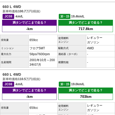
660 L 4WD
新車時価格
100.7
万円(税抜)
JC08
-km/L
10・15
19.4km/L
満タンでどこまで走る？
満タンでどこまで走る？
-km
717.8km
レギュラー
使用燃料
659cc
排気量
エンジン
ガソリン
フロア5MT
4WD
ミッション
駆動方式
58ps/7600rpm
-
最大出力
過給器（ターボ）
2001年10月～200
-
生産期間
燃費性能
3年07月
660 L 4WD
新車時価格
110.5
万円(税抜)
JC08
-km/L
10・15
19.0km/L
満タンでどこまで走る？
満タンでどこまで走る？
-km
703km
レギュラー
使用燃料
659cc
排気量
エンジン
ガソリン