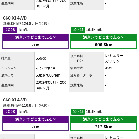
2002年05月～200
-
生産期間
燃費性能
3年07月
660 Xi 4WD
新車時価格
124.8
万円(税抜)
JC08
-km/L
10・15
16.4km/L
満タンでどこまで走る？
満タンでどこまで走る？
-km
606.8km
レギュラー
使用燃料
659cc
排気量
エンジン
ガソリン
インパネ4AT
4WD
ミッション
駆動方式
58ps/7600rpm
-
最大出力
過給器（ターボ）
2002年05月～200
-
生産期間
燃費性能
3年07月
660 Xi 4WD
新車時価格
116.8
万円(税抜)
JC08
-km/L
10・15
19.4km/L
満タンでどこまで走る？
満タンでどこまで走る？
-km
717.8km
レギュラー
使用燃料