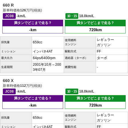
660 R
新車時価格
126
万円(税抜)
JC08
-km/L
10・15
18.0km/L
満タンでどこまで走る？
満タンでどこまで走る？
-km
720km
レギュラー
使用燃料
659cc
排気量
エンジン
ガソリン
インパネ4AT
FF
ミッション
駆動方式
64ps/6400rpm
ターボ
最大出力
過給器（ターボ）
2001年10月～200
-
生産期間
燃費性能
3年07月
660 X
新車時価格
112
万円(税抜)
JC08
-km/L
10・15
18.0km/L
満タンでどこまで走る？
満タンでどこまで走る？
-km
720km
レギュラー
使用燃料
659cc
排気量
エンジン
ガソリン
インパネ4AT
FF
ミッション
駆動方式