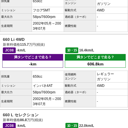
659cc
排気量
エンジン
ガソリン
フロア5MT
4WD
ミッション
駆動方式
58ps/7600rpm
-
最大出力
過給器（ターボ）
2002年05月～200
-
生産期間
燃費性能
3年07月
660 Li 4WD
新車時価格
115.7
万円(税抜)
JC08
-km/L
10・15
16.4km/L
満タンでどこまで走る？
満タンでどこまで走る？
-km
606.8km
レギュラー
使用燃料
659cc
排気量
エンジン
ガソリン
インパネ4AT
4WD
ミッション
駆動方式
58ps/7600rpm
-
最大出力
過給器（ターボ）
2002年05月～200
-
生産期間
燃費性能
3年07月
660 L セレクション
新車時価格
86.8
万円(税抜)
JC08
-km/L
10・15
22.0km/L