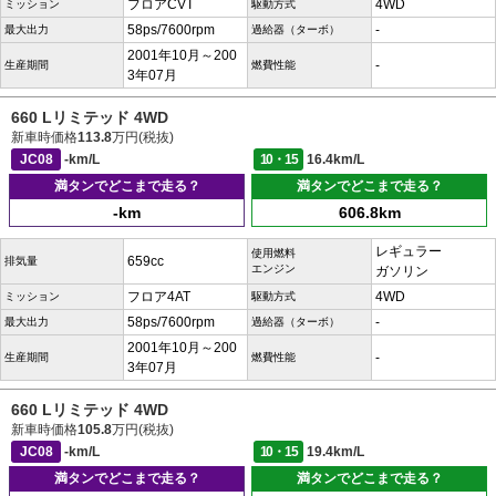
フロアCVT
4WD
ミッション
駆動方式
58ps/7600rpm
-
最大出力
過給器（ターボ）
2001年10月～200
-
生産期間
燃費性能
3年07月
660 Lリミテッド 4WD
新車時価格
113.8
万円(税抜)
JC08
-km/L
10・15
16.4km/L
満タンでどこまで走る？
満タンでどこまで走る？
-km
606.8km
レギュラー
使用燃料
659cc
排気量
エンジン
ガソリン
フロア4AT
4WD
ミッション
駆動方式
58ps/7600rpm
-
最大出力
過給器（ターボ）
2001年10月～200
-
生産期間
燃費性能
3年07月
660 Lリミテッド 4WD
新車時価格
105.8
万円(税抜)
JC08
-km/L
10・15
19.4km/L
満タンでどこまで走る？
満タンでどこまで走る？