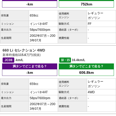
-km
752km
レギュラー
使用燃料
659cc
排気量
エンジン
ガソリン
インパネ4AT
FF
ミッション
駆動方式
58ps/7600rpm
-
最大出力
過給器（ターボ）
2002年07月～200
-
生産期間
燃費性能
3年07月
660 Li セレクション 4WD
新車時価格
115.6
万円(税抜)
JC08
-km/L
10・15
16.4km/L
満タンでどこまで走る？
満タンでどこまで走る？
-km
606.8km
レギュラー
使用燃料
659cc
排気量
エンジン
ガソリン
インパネ4AT
4WD
ミッション
駆動方式
58ps/7600rpm
-
最大出力
過給器（ターボ）
2002年07月～200
-
生産期間
燃費性能
3年07月