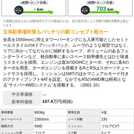
（燃費×タンク容量）
（燃費×タンク容量）
-
703
km
km
※燃費は定められた試験条件の下での数値のため、走行条件等により実際の燃料消費率は異な
ります。
立体駐車場対策もバッチリの新コンセプト軽カー
全高を1550mmに抑えタワーパーキングにも入庫可能としたセミト
ールスタイルの4ドアハッチバック。ムーヴのような箱型ではなく、
リアに向かってなだらかに傾斜するルーフ、ボリュームのあるフェ
ンダーラインなど、軽自動車に多いスペース効率優先とはひと味違
うスタイルを採用。エンジンは直3のDOHCとターボ、それに直4の
ターボを用意。ターボエンジンを搭載するRとRSはスポーツチュー
ンドサスを採用し、ミッションは5MTのほかマニュアルモード付き
のアクティブシフト4ATを設定。なかでもRSの4WD車は軽初とな
る“サイバー4WDシステム”を搭載する。（2001.10）
中古車価格
---
107.4
万円(税抜)
新車時価格
860kg
4名
車両重量
乗車定員
2360mm
2列
ホイールベース
シート列数
4WD
フロアCVT
駆動方式
ミッション
フロア
5ドア
ミッション位置
ドア数