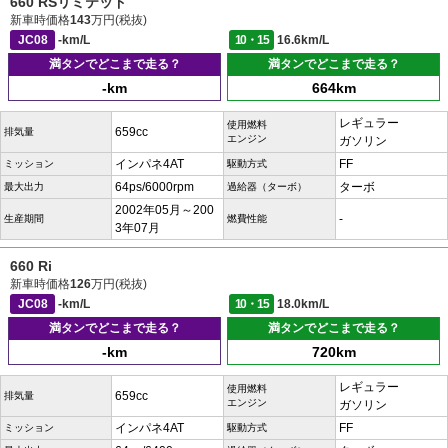
660 RSリミテッド
新車時価格
143
万円(税抜)
JC08
-km/L
10・15
16.6km/L
満タンでどこまで走る？
満タンでどこまで走る？
-km
664km
レギュラー
使用燃料
659cc
排気量
エンジン
ガソリン
インパネ4AT
FF
ミッション
駆動方式
64ps/6000rpm
ターボ
最大出力
過給器（ターボ）
2002年05月～200
-
生産期間
燃費性能
3年07月
660 Ri
新車時価格
126
万円(税抜)
JC08
-km/L
10・15
18.0km/L
満タンでどこまで走る？
満タンでどこまで走る？
-km
720km
レギュラー
使用燃料
659cc
排気量
エンジン
ガソリン
インパネ4AT
FF
ミッション
駆動方式