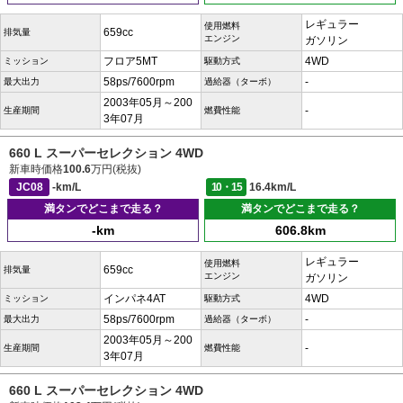
レギュラー
使用燃料
659cc
排気量
エンジン
ガソリン
フロア5MT
4WD
ミッション
駆動方式
58ps/7600rpm
-
最大出力
過給器（ターボ）
2003年05月～200
-
生産期間
燃費性能
3年07月
660 L スーパーセレクション 4WD
新車時価格
100.6
万円(税抜)
JC08
-km/L
10・15
16.4km/L
満タンでどこまで走る？
満タンでどこまで走る？
-km
606.8km
レギュラー
使用燃料
659cc
排気量
エンジン
ガソリン
インパネ4AT
4WD
ミッション
駆動方式
58ps/7600rpm
-
最大出力
過給器（ターボ）
2003年05月～200
-
生産期間
燃費性能
3年07月
660 L スーパーセレクション 4WD