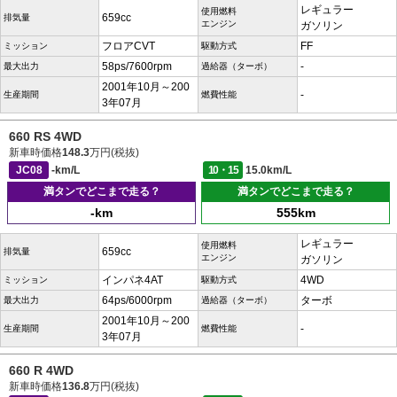
レギュラー
使用燃料
659cc
排気量
エンジン
ガソリン
フロアCVT
FF
ミッション
駆動方式
58ps/7600rpm
-
最大出力
過給器（ターボ）
2001年10月～200
-
生産期間
燃費性能
3年07月
660 RS 4WD
新車時価格
148.3
万円(税抜)
JC08
-km/L
10・15
15.0km/L
満タンでどこまで走る？
満タンでどこまで走る？
-km
555km
レギュラー
使用燃料
659cc
排気量
エンジン
ガソリン
インパネ4AT
4WD
ミッション
駆動方式
64ps/6000rpm
ターボ
最大出力
過給器（ターボ）
2001年10月～200
-
生産期間
燃費性能
3年07月
660 R 4WD
新車時価格
136.8
万円(税抜)