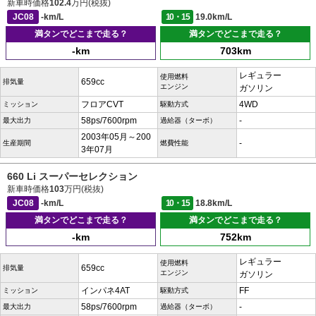
新車時価格
102.4
万円(税抜)
JC08
-km/L
10・15
19.0km/L
満タンでどこまで走る？
満タンでどこまで走る？
-km
703km
レギュラー
使用燃料
659cc
排気量
エンジン
ガソリン
フロアCVT
4WD
ミッション
駆動方式
58ps/7600rpm
-
最大出力
過給器（ターボ）
2003年05月～200
-
生産期間
燃費性能
3年07月
660 Li スーパーセレクション
新車時価格
103
万円(税抜)
JC08
-km/L
10・15
18.8km/L
満タンでどこまで走る？
満タンでどこまで走る？
-km
752km
レギュラー
使用燃料
659cc
排気量
エンジン
ガソリン
インパネ4AT
FF
ミッション
駆動方式
58ps/7600rpm
-
最大出力
過給器（ターボ）