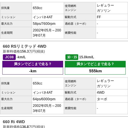
レギュラー
使用燃料
659cc
排気量
エンジン
ガソリン
インパネ4AT
FF
ミッション
駆動方式
58ps/7600rpm
-
最大出力
過給器（ターボ）
2002年05月～200
-
生産期間
燃費性能
3年07月
660 RSリミテッド 4WD
新車時価格
156.3
万円(税抜)
JC08
-km/L
10・15
15.0km/L
満タンでどこまで走る？
満タンでどこまで走る？
-km
555km
レギュラー
使用燃料
659cc
排気量
エンジン
ガソリン
インパネ4AT
4WD
ミッション
駆動方式
64ps/6000rpm
ターボ
最大出力
過給器（ターボ）
2002年05月～200
-
生産期間
燃費性能
3年07月
660 Ri 4WD
新車時価格
136.8
万円(税抜)