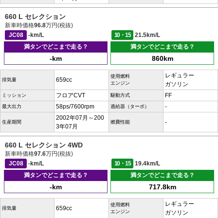
660 L セレクション
新車時価格
96.8
万円(税抜)
JC08
-km/L
10・15
21.5km/L
満タンでどこまで走る？
満タンでどこまで走る？
-km
860km
レギュラー
使用燃料
659cc
排気量
エンジン
ガソリン
フロアCVT
FF
ミッション
駆動方式
58ps/7600rpm
-
最大出力
過給器（ターボ）
2002年07月～200
-
生産期間
燃費性能
3年07月
660 L セレクション 4WD
新車時価格
97.6
万円(税抜)
JC08
-km/L
10・15
19.4km/L
満タンでどこまで走る？
満タンでどこまで走る？
-km
717.8km
レギュラー
使用燃料
659cc
排気量
エンジン
ガソリン