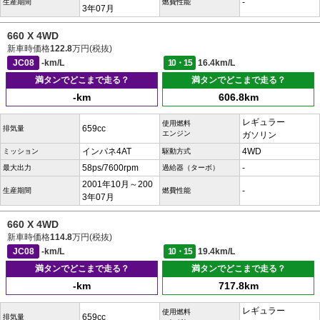
-
生産期間
燃費性能
3年07月
660 X 4WD
新車時価格
122.8
万円(税抜)
JC08
-km/L
10・15
16.4km/L
満タンでどこまで走る？
満タンでどこまで走る？
-km
606.8km
レギュラー
使用燃料
659cc
排気量
エンジン
ガソリン
インパネ4AT
4WD
ミッション
駆動方式
58ps/7600rpm
-
最大出力
過給器（ターボ）
2001年10月～200
-
生産期間
燃費性能
3年07月
660 X 4WD
新車時価格
114.8
万円(税抜)
JC08
-km/L
10・15
19.4km/L
満タンでどこまで走る？
満タンでどこまで走る？
-km
717.8km
レギュラー
使用燃料
659cc
排気量