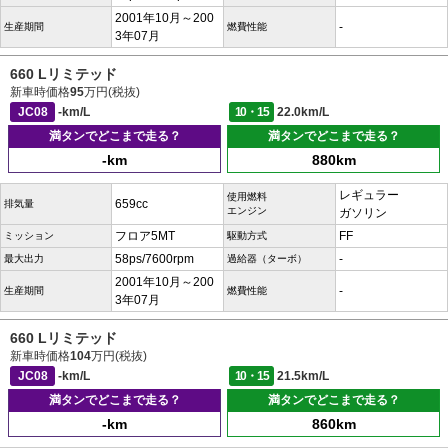
2001年10月～200
-
生産期間
燃費性能
3年07月
660 Lリミテッド
新車時価格
95
万円(税抜)
JC08
-km/L
10・15
22.0km/L
満タンでどこまで走る？
満タンでどこまで走る？
-km
880km
レギュラー
使用燃料
659cc
排気量
エンジン
ガソリン
フロア5MT
FF
ミッション
駆動方式
58ps/7600rpm
-
最大出力
過給器（ターボ）
2001年10月～200
-
生産期間
燃費性能
3年07月
660 Lリミテッド
新車時価格
104
万円(税抜)
JC08
-km/L
10・15
21.5km/L
満タンでどこまで走る？
満タンでどこまで走る？
-km
860km