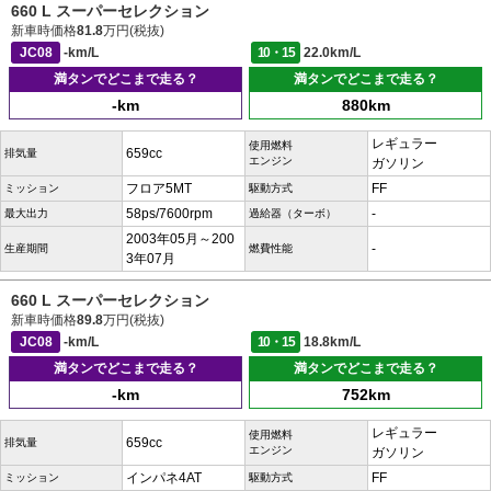
660 L スーパーセレクション
新車時価格
81.8
万円(税抜)
JC08
-km/L
10・15
22.0km/L
満タンでどこまで走る？
満タンでどこまで走る？
-km
880km
レギュラー
使用燃料
659cc
排気量
エンジン
ガソリン
フロア5MT
FF
ミッション
駆動方式
58ps/7600rpm
-
最大出力
過給器（ターボ）
2003年05月～200
-
生産期間
燃費性能
3年07月
660 L スーパーセレクション
新車時価格
89.8
万円(税抜)
JC08
-km/L
10・15
18.8km/L
満タンでどこまで走る？
満タンでどこまで走る？
-km
752km
レギュラー
使用燃料
659cc
排気量
エンジン
ガソリン
インパネ4AT
FF
ミッション
駆動方式