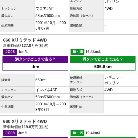
エンジン
ガソリン
フロア5MT
4WD
ミッション
駆動方式
58ps/7600rpm
-
最大出力
過給器（ターボ）
2001年10月～200
-
生産期間
燃費性能
3年07月
660 Xリミテッド 4WD
新車時価格
127.8
万円(税抜)
JC08
-km/L
10・15
16.4km/L
満タンでどこまで走る？
満タンでどこまで走る？
-km
606.8km
レギュラー
使用燃料
659cc
排気量
エンジン
ガソリン
インパネ4AT
4WD
ミッション
駆動方式
58ps/7600rpm
-
最大出力
過給器（ターボ）
2001年10月～200
-
生産期間
燃費性能
3年07月
660 Xリミテッド 4WD
新車時価格
119.8
万円(税抜)
JC08
-km/L
10・15
19.4km/L