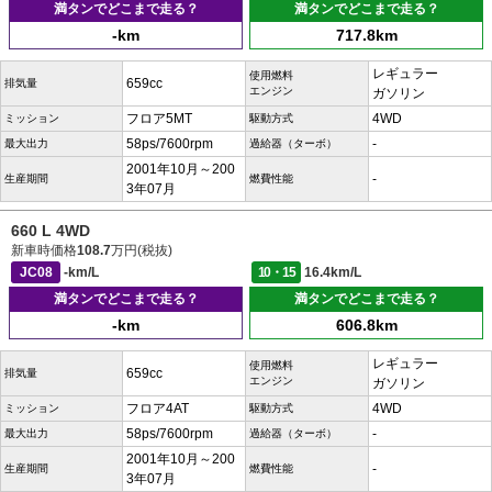
満タンでどこまで走る？
満タンでどこまで走る？
-km
717.8km
レギュラー
使用燃料
659cc
排気量
エンジン
ガソリン
フロア5MT
4WD
ミッション
駆動方式
58ps/7600rpm
-
最大出力
過給器（ターボ）
2001年10月～200
-
生産期間
燃費性能
3年07月
660 L 4WD
新車時価格
108.7
万円(税抜)
JC08
-km/L
10・15
16.4km/L
満タンでどこまで走る？
満タンでどこまで走る？
-km
606.8km
レギュラー
使用燃料
659cc
排気量
エンジン
ガソリン
フロア4AT
4WD
ミッション
駆動方式
58ps/7600rpm
-
最大出力
過給器（ターボ）
2001年10月～200
-
生産期間
燃費性能
3年07月