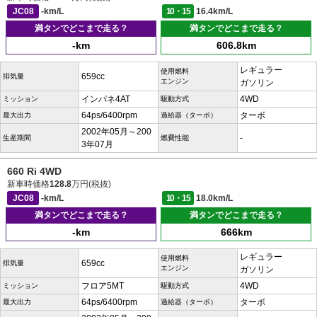
JC08
-km/L
10・15
16.4km/L
満タンでどこまで走る？
満タンでどこまで走る？
-km
606.8km
レギュラー
使用燃料
659cc
排気量
エンジン
ガソリン
インパネ4AT
4WD
ミッション
駆動方式
64ps/6400rpm
ターボ
最大出力
過給器（ターボ）
2002年05月～200
-
生産期間
燃費性能
3年07月
660 Ri 4WD
新車時価格
128.8
万円(税抜)
JC08
-km/L
10・15
18.0km/L
満タンでどこまで走る？
満タンでどこまで走る？
-km
666km
レギュラー
使用燃料
659cc
排気量
エンジン
ガソリン
フロア5MT
4WD
ミッション
駆動方式
64ps/6400rpm
ターボ
最大出力
過給器（ターボ）