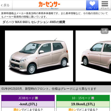
戻る
お気に入り
メニュー
新車時価格はメーカー発表当時の車両本体価格です。また基本情報など、その他の項目について
もメーカー発表時の情報に基いています。
ダイハツ MAX 660 L セレクション 4WDの燃費
1/6
01年(H13)10月、新型時のフロント。仕様はグレードにより異なります
JC08モード
10・15モード
-km/L(37L)
19.0km/L(37L)
満タン
でどこまで走る？
満タン
でどこまで走る？