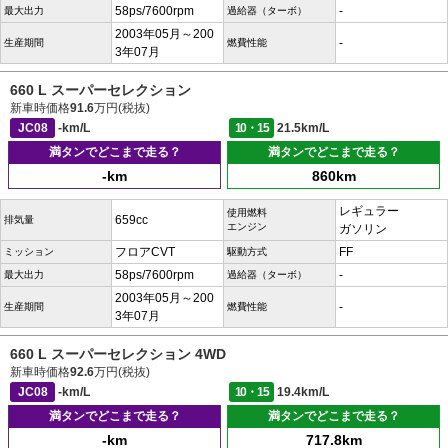
58ps/7600rpm
-
最大出力
過給器（ターボ）
2003年05月～200
-
生産期間
燃費性能
3年07月
660 L スーパーセレクション
新車時価格
91.6
万円(税抜)
JC08
-km/L
10・15
21.5km/L
満タンでどこまで走る？
満タンでどこまで走る？
-km
860km
レギュラー
使用燃料
659cc
排気量
エンジン
ガソリン
フロアCVT
FF
ミッション
駆動方式
58ps/7600rpm
-
最大出力
過給器（ターボ）
2003年05月～200
-
生産期間
燃費性能
3年07月
660 L スーパーセレクション 4WD
新車時価格
92.6
万円(税抜)
JC08
-km/L
10・15
19.4km/L
満タンでどこまで走る？
満タンでどこまで走る？
-km
717.8km