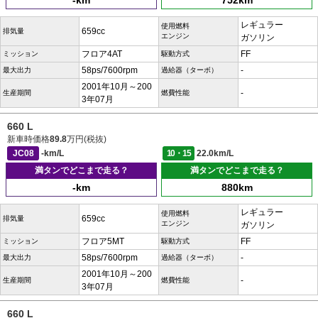
-km
752km
レギュラー
使用燃料
659cc
排気量
エンジン
ガソリン
フロア4AT
FF
ミッション
駆動方式
58ps/7600rpm
-
最大出力
過給器（ターボ）
2001年10月～200
-
生産期間
燃費性能
3年07月
660 L
新車時価格
89.8
万円(税抜)
JC08
-km/L
10・15
22.0km/L
満タンでどこまで走る？
満タンでどこまで走る？
-km
880km
レギュラー
使用燃料
659cc
排気量
エンジン
ガソリン
フロア5MT
FF
ミッション
駆動方式
58ps/7600rpm
-
最大出力
過給器（ターボ）
2001年10月～200
-
生産期間
燃費性能
3年07月
660 L