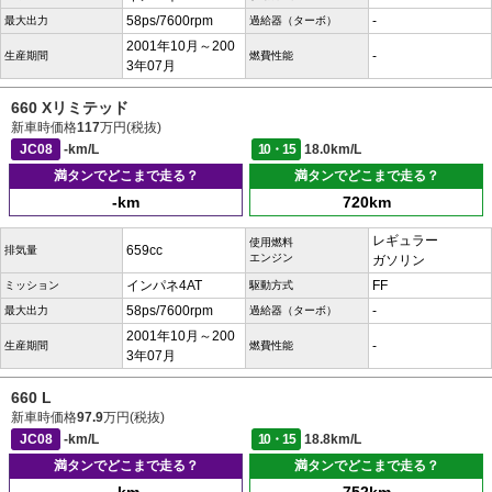
58ps/7600rpm
-
最大出力
過給器（ターボ）
2001年10月～200
-
生産期間
燃費性能
3年07月
660 Xリミテッド
新車時価格
117
万円(税抜)
JC08
-km/L
10・15
18.0km/L
満タンでどこまで走る？
満タンでどこまで走る？
-km
720km
レギュラー
使用燃料
659cc
排気量
エンジン
ガソリン
インパネ4AT
FF
ミッション
駆動方式
58ps/7600rpm
-
最大出力
過給器（ターボ）
2001年10月～200
-
生産期間
燃費性能
3年07月
660 L
新車時価格
97.9
万円(税抜)
JC08
-km/L
10・15
18.8km/L
満タンでどこまで走る？
満タンでどこまで走る？