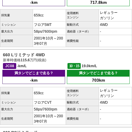
-km
717.8km
レギュラー
使用燃料
659cc
排気量
エンジン
ガソリン
フロア5MT
4WD
ミッション
駆動方式
58ps/7600rpm
-
最大出力
過給器（ターボ）
2001年10月～200
-
生産期間
燃費性能
3年07月
660 Lリミテッド 4WD
新車時価格
115.6
万円(税抜)
JC08
-km/L
10・15
19.0km/L
満タンでどこまで走る？
満タンでどこまで走る？
-km
703km
レギュラー
使用燃料
659cc
排気量
エンジン
ガソリン
フロアCVT
4WD
ミッション
駆動方式
58ps/7600rpm
-
最大出力
過給器（ターボ）
2001年10月～200
-
生産期間
燃費性能
3年07月