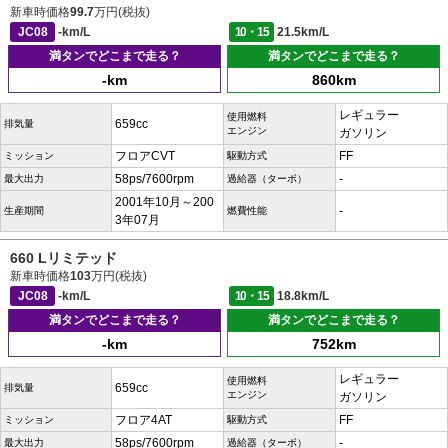
新車時価格
99.7
万円(税抜)
JC08
-km/L
10・15
21.5km/L
満タンでどこまで走る？
満タンでどこまで走る？
-km
860km
レギュラー
使用燃料
659cc
排気量
エンジン
ガソリン
フロアCVT
FF
ミッション
駆動方式
58ps/7600rpm
-
最大出力
過給器（ターボ）
2001年10月～200
-
生産期間
燃費性能
3年07月
660 Lリミテッド
新車時価格
103
万円(税抜)
JC08
-km/L
10・15
18.8km/L
満タンでどこまで走る？
満タンでどこまで走る？
-km
752km
レギュラー
使用燃料
659cc
排気量
エンジン
ガソリン
フロア4AT
FF
ミッション
駆動方式
58ps/7600rpm
-
最大出力
過給器（ターボ）