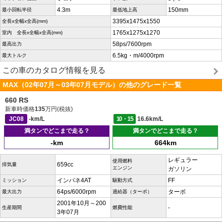
4.3m
150mm
最小回転半径
最低地上高
3395x1475x1550
全長x全幅x全高(mm)
1765x1275x1270
室内 全長x全幅x全高(mm)
58ps/7600rpm
最高出力
6.5kg・m/4000rpm
最大トルク
この車のカタログ情報を見る
MAX（02年07月～03年07月モデル）の他のグレード一覧
660 RS
新車時価格
135
万円(税抜)
JC08
-km/L
10・15
16.6km/L
満タンでどこまで走る？
満タンでどこまで走る？
-km
664km
レギュラー
使用燃料
659cc
排気量
エンジン
ガソリン
インパネ4AT
FF
ミッション
駆動方式
64ps/6000rpm
ターボ
最大出力
過給器（ターボ）
2001年10月～200
-
生産期間
燃費性能
3年07月