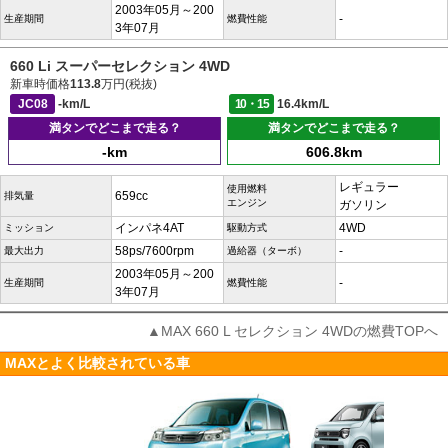
2003年05月～200
-
生産期間
燃費性能
3年07月
660 Li スーパーセレクション 4WD
新車時価格
113.8
万円(税抜)
JC08
-km/L
10・15
16.4km/L
満タンでどこまで走る？
満タンでどこまで走る？
-km
606.8km
レギュラー
使用燃料
659cc
排気量
エンジン
ガソリン
インパネ4AT
4WD
ミッション
駆動方式
58ps/7600rpm
-
最大出力
過給器（ターボ）
2003年05月～200
-
生産期間
燃費性能
3年07月
▲MAX 660 L セレクション 4WDの燃費TOPへ
MAXとよく比較されている車