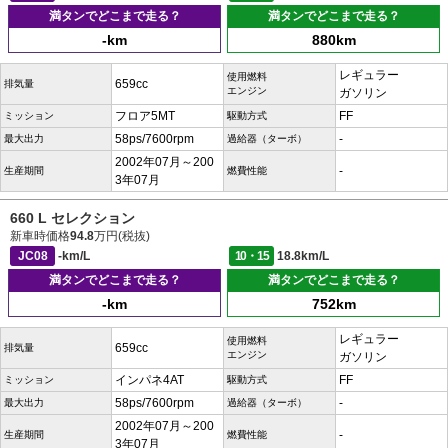
満タンでどこまで走る？
満タンでどこまで走る？
-km
880km
レギュラー
使用燃料
659cc
排気量
エンジン
ガソリン
フロア5MT
FF
ミッション
駆動方式
58ps/7600rpm
-
最大出力
過給器（ターボ）
2002年07月～200
-
生産期間
燃費性能
3年07月
660 L セレクション
新車時価格
94.8
万円(税抜)
JC08
-km/L
10・15
18.8km/L
満タンでどこまで走る？
満タンでどこまで走る？
-km
752km
レギュラー
使用燃料
659cc
排気量
エンジン
ガソリン
インパネ4AT
FF
ミッション
駆動方式
58ps/7600rpm
-
最大出力
過給器（ターボ）
2002年07月～200
-
生産期間
燃費性能
3年07月