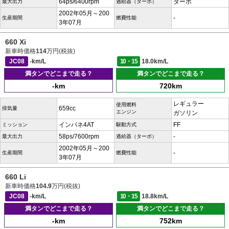
64ps/6400rpm
ターボ
最大出力
過給器（ターボ）
2002年05月～200
-
生産期間
燃費性能
3年07月
660 Xi
新車時価格
114
万円(税抜)
JC08
-km/L
10・15
18.0km/L
満タンでどこまで走る？
満タンでどこまで走る？
-km
720km
レギュラー
使用燃料
659cc
排気量
エンジン
ガソリン
インパネ4AT
FF
ミッション
駆動方式
58ps/7600rpm
-
最大出力
過給器（ターボ）
2002年05月～200
-
生産期間
燃費性能
3年07月
660 Li
新車時価格
104.9
万円(税抜)
JC08
-km/L
10・15
18.8km/L
満タンでどこまで走る？
満タンでどこまで走る？
-km
752km