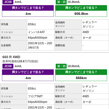
JC08
-km/L
10・15
16.4km/L
満タンでどこまで走る？
満タンでどこまで走る？
-km
606.8km
レギュラー
使用燃料
659cc
排気量
エンジン
ガソリン
インパネ4AT
4WD
ミッション
駆動方式
64ps/6400rpm
ターボ
最大出力
過給器（ターボ）
2001年10月～200
-
生産期間
燃費性能
3年07月
660 R 4WD
新車時価格
128.8
万円(税抜)
JC08
-km/L
10・15
18.0km/L
満タンでどこまで走る？
満タンでどこまで走る？
-km
666km
レギュラー
使用燃料
659cc
排気量
エンジン
ガソリン
フロア5MT
4WD
ミッション
駆動方式
64ps/6400rpm
ターボ
最大出力
過給器（ターボ）
2001年10月～200