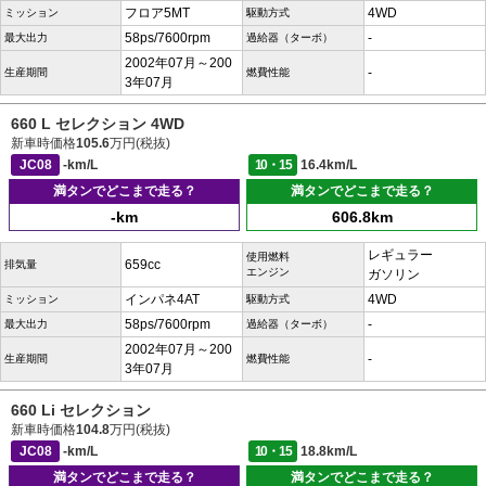
フロア5MT
4WD
ミッション
駆動方式
58ps/7600rpm
-
最大出力
過給器（ターボ）
2002年07月～200
-
生産期間
燃費性能
3年07月
660 L セレクション 4WD
新車時価格
105.6
万円(税抜)
JC08
-km/L
10・15
16.4km/L
満タンでどこまで走る？
満タンでどこまで走る？
-km
606.8km
レギュラー
使用燃料
659cc
排気量
エンジン
ガソリン
インパネ4AT
4WD
ミッション
駆動方式
58ps/7600rpm
-
最大出力
過給器（ターボ）
2002年07月～200
-
生産期間
燃費性能
3年07月
660 Li セレクション
新車時価格
104.8
万円(税抜)
JC08
-km/L
10・15
18.8km/L
満タンでどこまで走る？
満タンでどこまで走る？