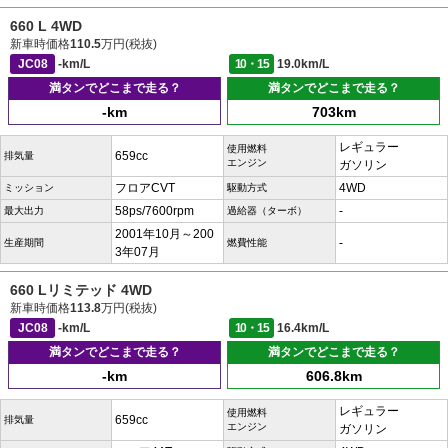
660 L 4WD
新車時価格
110.5
万円(税抜)
JC08
-km/L
10・15
19.0km/L
満タンでどこまで走る？
満タンでどこまで走る？
-km
703km
レギュラー
使用燃料
659cc
排気量
エンジン
ガソリン
フロアCVT
4WD
ミッション
駆動方式
58ps/7600rpm
-
最大出力
過給器（ターボ）
2001年10月～200
-
生産期間
燃費性能
3年07月
660 Lリミテッド 4WD
新車時価格
113.8
万円(税抜)
JC08
-km/L
10・15
16.4km/L
満タンでどこまで走る？
満タンでどこまで走る？
-km
606.8km
レギュラー
使用燃料
659cc
排気量
エンジン
ガソリン