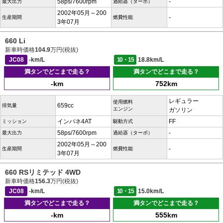
58ps/7600rpm
-
最大出力
過給器（ターボ）
2002年05月～200
-
生産期間
燃費性能
3年07月
660 Li
新車時価格
104.9
万円(税抜)
JC08
-km/L
10・15
18.8km/L
満タンでどこまで走る？
満タンでどこまで走る？
-km
752km
レギュラー
使用燃料
659cc
排気量
エンジン
ガソリン
インパネ4AT
FF
ミッション
駆動方式
58ps/7600rpm
-
最大出力
過給器（ターボ）
2002年05月～200
-
生産期間
燃費性能
3年07月
660 RSリミテッド 4WD
新車時価格
156.3
万円(税抜)
JC08
-km/L
10・15
15.0km/L
満タンでどこまで走る？
満タンでどこまで走る？
-km
555km