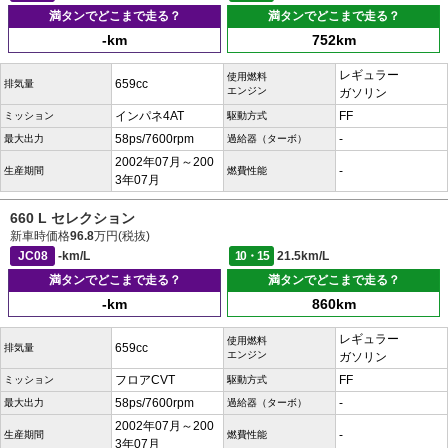
満タンでどこまで走る？
満タンでどこまで走る？
-km
752km
レギュラー
使用燃料
659cc
排気量
エンジン
ガソリン
インパネ4AT
FF
ミッション
駆動方式
58ps/7600rpm
-
最大出力
過給器（ターボ）
2002年07月～200
-
生産期間
燃費性能
3年07月
660 L セレクション
新車時価格
96.8
万円(税抜)
JC08
-km/L
10・15
21.5km/L
満タンでどこまで走る？
満タンでどこまで走る？
-km
860km
レギュラー
使用燃料
659cc
排気量
エンジン
ガソリン
フロアCVT
FF
ミッション
駆動方式
58ps/7600rpm
-
最大出力
過給器（ターボ）
2002年07月～200
-
生産期間
燃費性能
3年07月