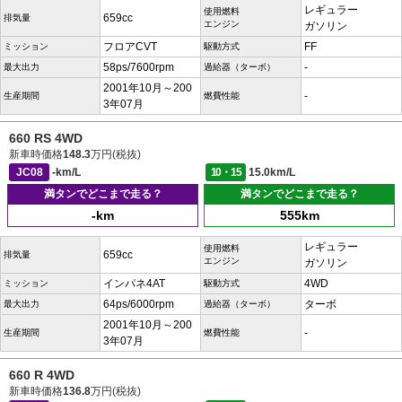
レギュラー
使用燃料
659cc
排気量
エンジン
ガソリン
フロアCVT
FF
ミッション
駆動方式
58ps/7600rpm
-
最大出力
過給器（ターボ）
2001年10月～200
-
生産期間
燃費性能
3年07月
660 RS 4WD
新車時価格
148.3
万円(税抜)
JC08
-km/L
10・15
15.0km/L
満タンでどこまで走る？
満タンでどこまで走る？
-km
555km
レギュラー
使用燃料
659cc
排気量
エンジン
ガソリン
インパネ4AT
4WD
ミッション
駆動方式
64ps/6000rpm
ターボ
最大出力
過給器（ターボ）
2001年10月～200
-
生産期間
燃費性能
3年07月
660 R 4WD
新車時価格
136.8
万円(税抜)