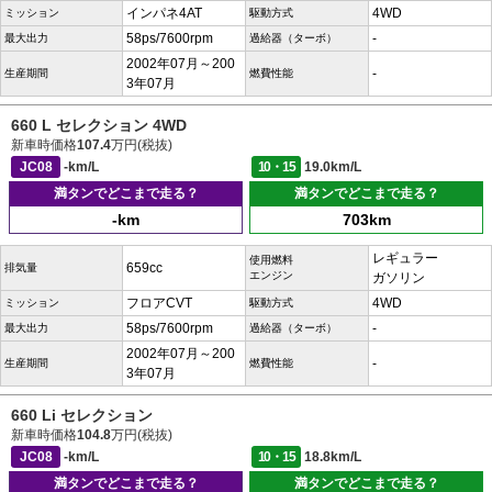
インパネ4AT
4WD
ミッション
駆動方式
58ps/7600rpm
-
最大出力
過給器（ターボ）
2002年07月～200
-
生産期間
燃費性能
3年07月
660 L セレクション 4WD
新車時価格
107.4
万円(税抜)
JC08
-km/L
10・15
19.0km/L
満タンでどこまで走る？
満タンでどこまで走る？
-km
703km
レギュラー
使用燃料
659cc
排気量
エンジン
ガソリン
フロアCVT
4WD
ミッション
駆動方式
58ps/7600rpm
-
最大出力
過給器（ターボ）
2002年07月～200
-
生産期間
燃費性能
3年07月
660 Li セレクション
新車時価格
104.8
万円(税抜)
JC08
-km/L
10・15
18.8km/L
満タンでどこまで走る？
満タンでどこまで走る？