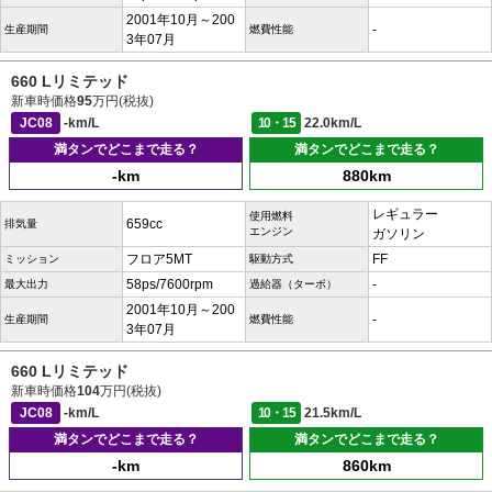
2001年10月～200
-
生産期間
燃費性能
3年07月
660 Lリミテッド
新車時価格
95
万円(税抜)
JC08
-km/L
10・15
22.0km/L
満タンでどこまで走る？
満タンでどこまで走る？
-km
880km
レギュラー
使用燃料
659cc
排気量
エンジン
ガソリン
フロア5MT
FF
ミッション
駆動方式
58ps/7600rpm
-
最大出力
過給器（ターボ）
2001年10月～200
-
生産期間
燃費性能
3年07月
660 Lリミテッド
新車時価格
104
万円(税抜)
JC08
-km/L
10・15
21.5km/L
満タンでどこまで走る？
満タンでどこまで走る？
-km
860km