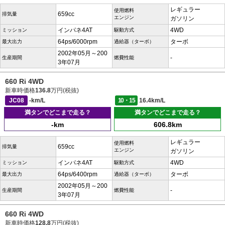
レギュラー
使用燃料
659cc
排気量
エンジン
ガソリン
インパネ4AT
4WD
ミッション
駆動方式
64ps/6000rpm
ターボ
最大出力
過給器（ターボ）
2002年05月～200
-
生産期間
燃費性能
3年07月
660 Ri 4WD
新車時価格
136.8
万円(税抜)
JC08
-km/L
10・15
16.4km/L
満タンでどこまで走る？
満タンでどこまで走る？
-km
606.8km
レギュラー
使用燃料
659cc
排気量
エンジン
ガソリン
インパネ4AT
4WD
ミッション
駆動方式
64ps/6400rpm
ターボ
最大出力
過給器（ターボ）
2002年05月～200
-
生産期間
燃費性能
3年07月
660 Ri 4WD
新車時価格
128.8
万円(税抜)