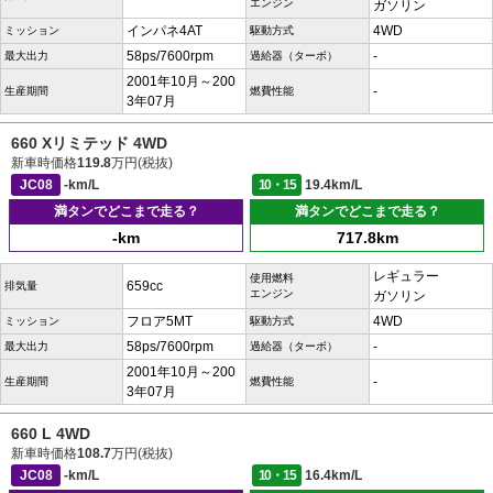
エンジン
ガソリン
インパネ4AT
4WD
ミッション
駆動方式
58ps/7600rpm
-
最大出力
過給器（ターボ）
2001年10月～200
-
生産期間
燃費性能
3年07月
660 Xリミテッド 4WD
新車時価格
119.8
万円(税抜)
JC08
-km/L
10・15
19.4km/L
満タンでどこまで走る？
満タンでどこまで走る？
-km
717.8km
レギュラー
使用燃料
659cc
排気量
エンジン
ガソリン
フロア5MT
4WD
ミッション
駆動方式
58ps/7600rpm
-
最大出力
過給器（ターボ）
2001年10月～200
-
生産期間
燃費性能
3年07月
660 L 4WD
新車時価格
108.7
万円(税抜)
JC08
-km/L
10・15
16.4km/L