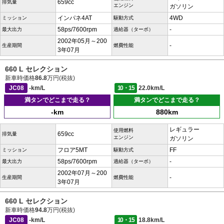
659cc
排気量
エンジン
ガソリン
インパネ4AT
4WD
ミッション
駆動方式
58ps/7600rpm
-
最大出力
過給器（ターボ）
2002年05月～200
-
生産期間
燃費性能
3年07月
660 L セレクション
新車時価格
86.8
万円(税抜)
JC08
-km/L
10・15
22.0km/L
満タンでどこまで走る？
満タンでどこまで走る？
-km
880km
レギュラー
使用燃料
659cc
排気量
エンジン
ガソリン
フロア5MT
FF
ミッション
駆動方式
58ps/7600rpm
-
最大出力
過給器（ターボ）
2002年07月～200
-
生産期間
燃費性能
3年07月
660 L セレクション
新車時価格
94.8
万円(税抜)
JC08
-km/L
10・15
18.8km/L