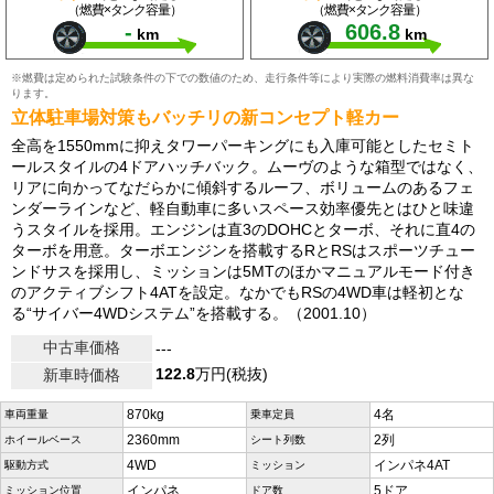
（燃費×タンク容量）
（燃費×タンク容量）
-
606.8
km
km
※燃費は定められた試験条件の下での数値のため、走行条件等により実際の燃料消費率は異な
ります。
立体駐車場対策もバッチリの新コンセプト軽カー
全高を1550mmに抑えタワーパーキングにも入庫可能としたセミト
ールスタイルの4ドアハッチバック。ムーヴのような箱型ではなく、
リアに向かってなだらかに傾斜するルーフ、ボリュームのあるフェ
ンダーラインなど、軽自動車に多いスペース効率優先とはひと味違
うスタイルを採用。エンジンは直3のDOHCとターボ、それに直4の
ターボを用意。ターボエンジンを搭載するRとRSはスポーツチュー
ンドサスを採用し、ミッションは5MTのほかマニュアルモード付き
のアクティブシフト4ATを設定。なかでもRSの4WD車は軽初とな
る“サイバー4WDシステム”を搭載する。（2001.10）
中古車価格
---
122.8
万円(税抜)
新車時価格
870kg
4名
車両重量
乗車定員
2360mm
2列
ホイールベース
シート列数
4WD
インパネ4AT
駆動方式
ミッション
インパネ
5ドア
ミッション位置
ドア数