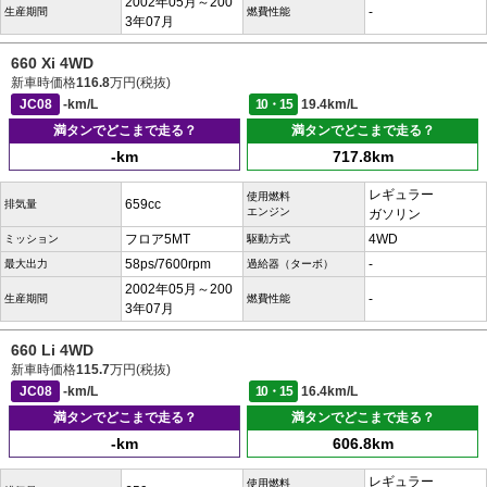
2002年05月～200
-
生産期間
燃費性能
3年07月
660 Xi 4WD
新車時価格
116.8
万円(税抜)
JC08
-km/L
10・15
19.4km/L
満タンでどこまで走る？
満タンでどこまで走る？
-km
717.8km
レギュラー
使用燃料
659cc
排気量
エンジン
ガソリン
フロア5MT
4WD
ミッション
駆動方式
58ps/7600rpm
-
最大出力
過給器（ターボ）
2002年05月～200
-
生産期間
燃費性能
3年07月
660 Li 4WD
新車時価格
115.7
万円(税抜)
JC08
-km/L
10・15
16.4km/L
満タンでどこまで走る？
満タンでどこまで走る？
-km
606.8km
レギュラー
使用燃料