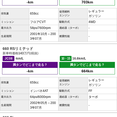
-km
703km
レギュラー
使用燃料
659cc
排気量
エンジン
ガソリン
フロアCVT
4WD
ミッション
駆動方式
58ps/7600rpm
-
最大出力
過給器（ターボ）
2001年10月～200
-
生産期間
燃費性能
3年07月
660 RSリミテッド
新車時価格
143
万円(税抜)
JC08
-km/L
10・15
16.6km/L
満タンでどこまで走る？
満タンでどこまで走る？
-km
664km
レギュラー
使用燃料
659cc
排気量
エンジン
ガソリン
インパネ4AT
FF
ミッション
駆動方式
64ps/6000rpm
ターボ
最大出力
過給器（ターボ）
2002年05月～200
-
生産期間
燃費性能
3年07月