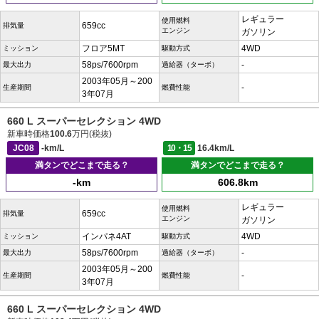
レギュラー
使用燃料
659cc
排気量
エンジン
ガソリン
フロア5MT
4WD
ミッション
駆動方式
58ps/7600rpm
-
最大出力
過給器（ターボ）
2003年05月～200
-
生産期間
燃費性能
3年07月
660 L スーパーセレクション 4WD
新車時価格
100.6
万円(税抜)
JC08
-km/L
10・15
16.4km/L
満タンでどこまで走る？
満タンでどこまで走る？
-km
606.8km
レギュラー
使用燃料
659cc
排気量
エンジン
ガソリン
インパネ4AT
4WD
ミッション
駆動方式
58ps/7600rpm
-
最大出力
過給器（ターボ）
2003年05月～200
-
生産期間
燃費性能
3年07月
660 L スーパーセレクション 4WD