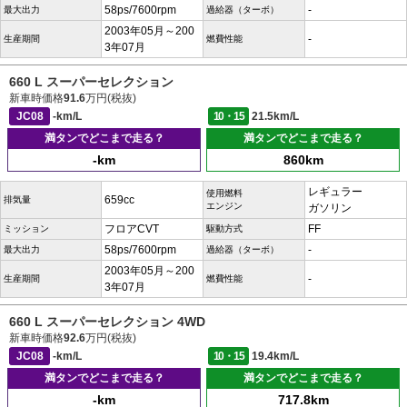
58ps/7600rpm
-
最大出力
過給器（ターボ）
2003年05月～200
-
生産期間
燃費性能
3年07月
660 L スーパーセレクション
新車時価格
91.6
万円(税抜)
JC08
-km/L
10・15
21.5km/L
満タンでどこまで走る？
満タンでどこまで走る？
-km
860km
レギュラー
使用燃料
659cc
排気量
エンジン
ガソリン
フロアCVT
FF
ミッション
駆動方式
58ps/7600rpm
-
最大出力
過給器（ターボ）
2003年05月～200
-
生産期間
燃費性能
3年07月
660 L スーパーセレクション 4WD
新車時価格
92.6
万円(税抜)
JC08
-km/L
10・15
19.4km/L
満タンでどこまで走る？
満タンでどこまで走る？
-km
717.8km