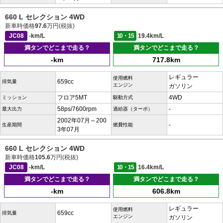
660 L セレクション 4WD
新車時価格
97.6
万円(税抜)
JC08
-km/L
10・15
19.4km/L
満タンでどこまで走る？
満タンでどこまで走る？
-km
717.8km
レギュラー
使用燃料
659cc
排気量
エンジン
ガソリン
フロア5MT
4WD
ミッション
駆動方式
58ps/7600rpm
-
最大出力
過給器（ターボ）
2002年07月～200
-
生産期間
燃費性能
3年07月
660 L セレクション 4WD
新車時価格
105.6
万円(税抜)
JC08
-km/L
10・15
16.4km/L
満タンでどこまで走る？
満タンでどこまで走る？
-km
606.8km
レギュラー
使用燃料
659cc
排気量
エンジン
ガソリン