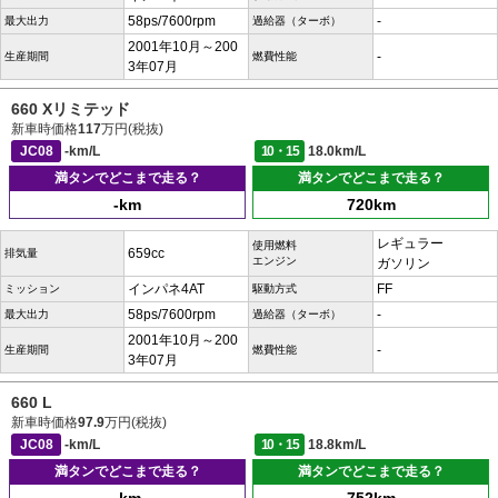
58ps/7600rpm
-
最大出力
過給器（ターボ）
2001年10月～200
-
生産期間
燃費性能
3年07月
660 Xリミテッド
新車時価格
117
万円(税抜)
JC08
-km/L
10・15
18.0km/L
満タンでどこまで走る？
満タンでどこまで走る？
-km
720km
レギュラー
使用燃料
659cc
排気量
エンジン
ガソリン
インパネ4AT
FF
ミッション
駆動方式
58ps/7600rpm
-
最大出力
過給器（ターボ）
2001年10月～200
-
生産期間
燃費性能
3年07月
660 L
新車時価格
97.9
万円(税抜)
JC08
-km/L
10・15
18.8km/L
満タンでどこまで走る？
満タンでどこまで走る？