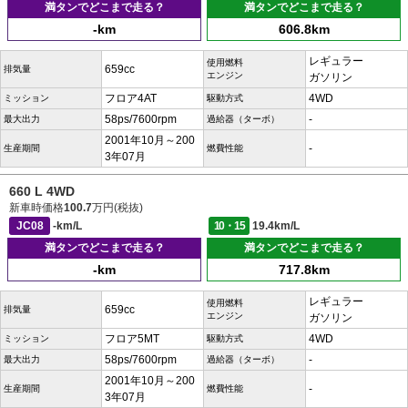
満タンでどこまで走る？
満タンでどこまで走る？
-km
606.8km
レギュラー
使用燃料
659cc
排気量
エンジン
ガソリン
フロア4AT
4WD
ミッション
駆動方式
58ps/7600rpm
-
最大出力
過給器（ターボ）
2001年10月～200
-
生産期間
燃費性能
3年07月
660 L 4WD
新車時価格
100.7
万円(税抜)
JC08
-km/L
10・15
19.4km/L
満タンでどこまで走る？
満タンでどこまで走る？
-km
717.8km
レギュラー
使用燃料
659cc
排気量
エンジン
ガソリン
フロア5MT
4WD
ミッション
駆動方式
58ps/7600rpm
-
最大出力
過給器（ターボ）
2001年10月～200
-
生産期間
燃費性能
3年07月