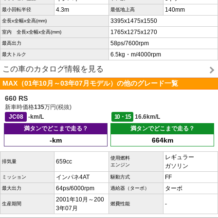
4.3m
140mm
最小回転半径
最低地上高
3395x1475x1550
全長x全幅x全高(mm)
1765x1275x1270
室内 全長x全幅x全高(mm)
58ps/7600rpm
最高出力
6.5kg・m/4000rpm
最大トルク
この車のカタログ情報を見る
MAX（01年10月～03年07月モデル）の他のグレード一覧
660 RS
新車時価格
135
万円(税抜)
JC08
-km/L
10・15
16.6km/L
満タンでどこまで走る？
満タンでどこまで走る？
-km
664km
レギュラー
使用燃料
659cc
排気量
エンジン
ガソリン
インパネ4AT
FF
ミッション
駆動方式
64ps/6000rpm
ターボ
最大出力
過給器（ターボ）
2001年10月～200
-
生産期間
燃費性能
3年07月