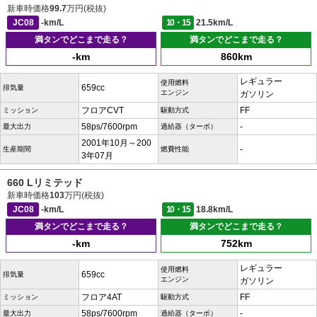
新車時価格
99.7
万円(税抜)
JC08
-km/L
10・15
21.5km/L
満タンでどこまで走る？
満タンでどこまで走る？
-km
860km
レギュラー
使用燃料
659cc
排気量
エンジン
ガソリン
フロアCVT
FF
ミッション
駆動方式
58ps/7600rpm
-
最大出力
過給器（ターボ）
2001年10月～200
-
生産期間
燃費性能
3年07月
660 Lリミテッド
新車時価格
103
万円(税抜)
JC08
-km/L
10・15
18.8km/L
満タンでどこまで走る？
満タンでどこまで走る？
-km
752km
レギュラー
使用燃料
659cc
排気量
エンジン
ガソリン
フロア4AT
FF
ミッション
駆動方式
58ps/7600rpm
-
最大出力
過給器（ターボ）