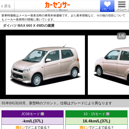
戻る
お気に入り
メニュー
新車時価格はメーカー発表当時の車両本体価格です。また基本情報など、その他の項目について
もメーカー発表時の情報に基いています。
ダイハツ MAX 660 X 4WDの燃費
1/6
01年(H13)10月、新型時のフロント。仕様はグレードにより異なります
JC08モード
10・15モード
-km/L(37L)
16.4km/L(37L)
満タン
でどこまで走る？
満タン
でどこまで走る？