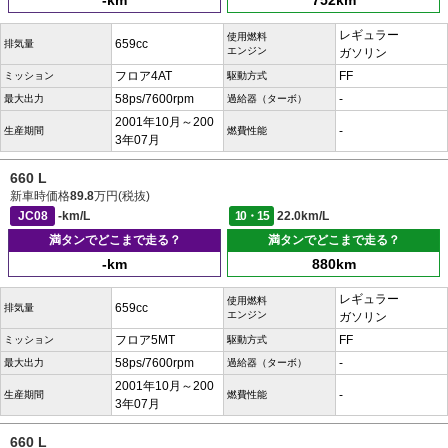
-km
752km
レギュラー
使用燃料
659cc
排気量
エンジン
ガソリン
フロア4AT
FF
ミッション
駆動方式
58ps/7600rpm
-
最大出力
過給器（ターボ）
2001年10月～200
-
生産期間
燃費性能
3年07月
660 L
新車時価格
89.8
万円(税抜)
JC08
-km/L
10・15
22.0km/L
満タンでどこまで走る？
満タンでどこまで走る？
-km
880km
レギュラー
使用燃料
659cc
排気量
エンジン
ガソリン
フロア5MT
FF
ミッション
駆動方式
58ps/7600rpm
-
最大出力
過給器（ターボ）
2001年10月～200
-
生産期間
燃費性能
3年07月
660 L