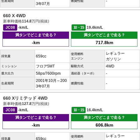
-
生産期間
燃費性能
3年07月
660 X 4WD
新車時価格
114.8
万円(税抜)
JC08
-km/L
10・15
19.4km/L
満タンでどこまで走る？
満タンでどこまで走る？
-km
717.8km
レギュラー
使用燃料
659cc
排気量
エンジン
ガソリン
フロア5MT
4WD
ミッション
駆動方式
58ps/7600rpm
-
最大出力
過給器（ターボ）
2001年10月～200
-
生産期間
燃費性能
3年07月
660 Xリミテッド 4WD
新車時価格
127.8
万円(税抜)
JC08
-km/L
10・15
16.4km/L
満タンでどこまで走る？
満タンでどこまで走る？
-km
606.8km
レギュラー
使用燃料
659cc
排気量