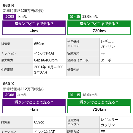
660 R
新車時価格
126
万円(税抜)
JC08
-km/L
10・15
18.0km/L
満タンでどこまで走る？
満タンでどこまで走る？
-km
720km
レギュラー
使用燃料
659cc
排気量
エンジン
ガソリン
インパネ4AT
FF
ミッション
駆動方式
64ps/6400rpm
ターボ
最大出力
過給器（ターボ）
2001年10月～200
-
生産期間
燃費性能
3年07月
660 X
新車時価格
112
万円(税抜)
JC08
-km/L
10・15
18.0km/L
満タンでどこまで走る？
満タンでどこまで走る？
-km
720km
レギュラー
使用燃料
659cc
排気量
エンジン
ガソリン
インパネ4AT
FF
ミッション
駆動方式