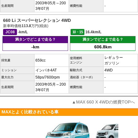
2003年05月～200
-
生産期間
燃費性能
3年07月
660 Li スーパーセレクション 4WD
新車時価格
113.8
万円(税抜)
JC08
-km/L
10・15
16.4km/L
満タンでどこまで走る？
満タンでどこまで走る？
-km
606.8km
レギュラー
使用燃料
659cc
排気量
エンジン
ガソリン
インパネ4AT
4WD
ミッション
駆動方式
58ps/7600rpm
-
最大出力
過給器（ターボ）
2003年05月～200
-
生産期間
燃費性能
3年07月
▲MAX 660 X 4WDの燃費TOPへ
MAXとよく比較されている車