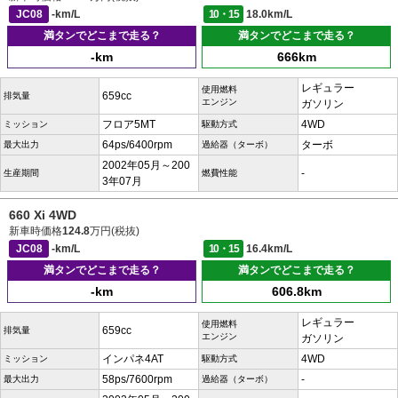
JC08
-km/L
10・15
18.0km/L
満タンでどこまで走る？
満タンでどこまで走る？
-km
666km
レギュラー
使用燃料
659cc
排気量
エンジン
ガソリン
フロア5MT
4WD
ミッション
駆動方式
64ps/6400rpm
ターボ
最大出力
過給器（ターボ）
2002年05月～200
-
生産期間
燃費性能
3年07月
660 Xi 4WD
新車時価格
124.8
万円(税抜)
JC08
-km/L
10・15
16.4km/L
満タンでどこまで走る？
満タンでどこまで走る？
-km
606.8km
レギュラー
使用燃料
659cc
排気量
エンジン
ガソリン
インパネ4AT
4WD
ミッション
駆動方式
58ps/7600rpm
-
最大出力
過給器（ターボ）