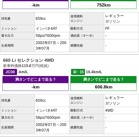
-km
752km
レギュラー
使用燃料
659cc
排気量
エンジン
ガソリン
インパネ4AT
FF
ミッション
駆動方式
58ps/7600rpm
-
最大出力
過給器（ターボ）
2002年07月～200
-
生産期間
燃費性能
3年07月
660 Li セレクション 4WD
新車時価格
115.6
万円(税抜)
JC08
-km/L
10・15
16.4km/L
満タンでどこまで走る？
満タンでどこまで走る？
-km
606.8km
レギュラー
使用燃料
659cc
排気量
エンジン
ガソリン
インパネ4AT
4WD
ミッション
駆動方式
58ps/7600rpm
-
最大出力
過給器（ターボ）
2002年07月～200
-
生産期間
燃費性能
3年07月