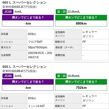
660 L スーパーセレクション
新車時価格
81.8
万円(税抜)
JC08
-km/L
10・15
22.0km/L
満タンでどこまで走る？
満タンでどこまで走る？
-km
880km
レギュラー
使用燃料
659cc
排気量
エンジン
ガソリン
フロア5MT
FF
ミッション
駆動方式
58ps/7600rpm
-
最大出力
過給器（ターボ）
2003年05月～200
-
生産期間
燃費性能
3年07月
660 L スーパーセレクション
新車時価格
89.8
万円(税抜)
JC08
-km/L
10・15
18.8km/L
満タンでどこまで走る？
満タンでどこまで走る？
-km
752km
レギュラー
使用燃料
659cc
排気量
エンジン
ガソリン
インパネ4AT
FF
ミッション
駆動方式