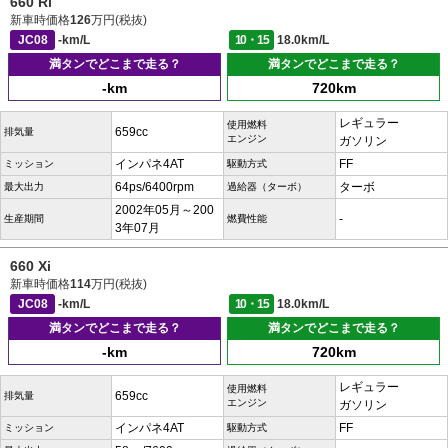
660 Ri
新車時価格
126
万円(税抜)
JC08
-km/L
10・15
18.0km/L
満タンでどこまで走る？
満タンでどこまで走る？
-km
720km
レギュラー
使用燃料
659cc
排気量
エンジン
ガソリン
インパネ4AT
FF
ミッション
駆動方式
64ps/6400rpm
ターボ
最大出力
過給器（ターボ）
2002年05月～200
-
生産期間
燃費性能
3年07月
660 Xi
新車時価格
114
万円(税抜)
JC08
-km/L
10・15
18.0km/L
満タンでどこまで走る？
満タンでどこまで走る？
-km
720km
レギュラー
使用燃料
659cc
排気量
エンジン
ガソリン
インパネ4AT
FF
ミッション
駆動方式