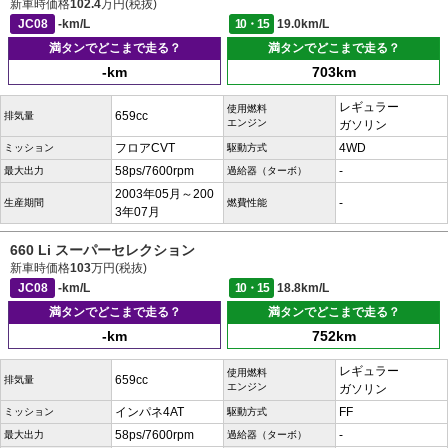
新車時価格
102.4
万円(税抜)
JC08
-km/L
10・15
19.0km/L
満タンでどこまで走る？
満タンでどこまで走る？
-km
703km
レギュラー
使用燃料
659cc
排気量
エンジン
ガソリン
フロアCVT
4WD
ミッション
駆動方式
58ps/7600rpm
-
最大出力
過給器（ターボ）
2003年05月～200
-
生産期間
燃費性能
3年07月
660 Li スーパーセレクション
新車時価格
103
万円(税抜)
JC08
-km/L
10・15
18.8km/L
満タンでどこまで走る？
満タンでどこまで走る？
-km
752km
レギュラー
使用燃料
659cc
排気量
エンジン
ガソリン
インパネ4AT
FF
ミッション
駆動方式
58ps/7600rpm
-
最大出力
過給器（ターボ）