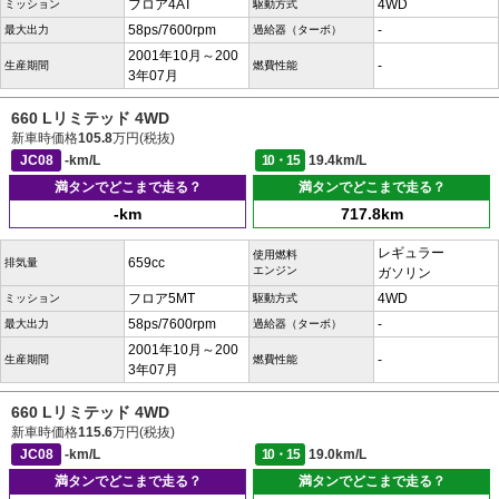
フロア4AT
4WD
ミッション
駆動方式
58ps/7600rpm
-
最大出力
過給器（ターボ）
2001年10月～200
-
生産期間
燃費性能
3年07月
660 Lリミテッド 4WD
新車時価格
105.8
万円(税抜)
JC08
-km/L
10・15
19.4km/L
満タンでどこまで走る？
満タンでどこまで走る？
-km
717.8km
レギュラー
使用燃料
659cc
排気量
エンジン
ガソリン
フロア5MT
4WD
ミッション
駆動方式
58ps/7600rpm
-
最大出力
過給器（ターボ）
2001年10月～200
-
生産期間
燃費性能
3年07月
660 Lリミテッド 4WD
新車時価格
115.6
万円(税抜)
JC08
-km/L
10・15
19.0km/L
満タンでどこまで走る？
満タンでどこまで走る？