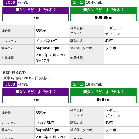
JC08
-km/L
10・15
16.4km/L
満タンでどこまで走る？
満タンでどこまで走る？
-km
606.8km
レギュラー
使用燃料
659cc
排気量
エンジン
ガソリン
インパネ4AT
4WD
ミッション
駆動方式
64ps/6400rpm
ターボ
最大出力
過給器（ターボ）
2001年10月～200
-
生産期間
燃費性能
3年07月
660 R 4WD
新車時価格
128.8
万円(税抜)
JC08
-km/L
10・15
18.0km/L
満タンでどこまで走る？
満タンでどこまで走る？
-km
666km
レギュラー
使用燃料
659cc
排気量
エンジン
ガソリン
フロア5MT
4WD
ミッション
駆動方式
64ps/6400rpm
ターボ
最大出力
過給器（ターボ）
2001年10月～200