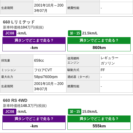
2001年10月～200
-
生産期間
燃費性能
3年07月
660 Lリミテッド
新車時価格
104
万円(税抜)
JC08
-km/L
10・15
21.5km/L
満タンでどこまで走る？
満タンでどこまで走る？
-km
860km
レギュラー
使用燃料
659cc
排気量
エンジン
ガソリン
フロアCVT
FF
ミッション
駆動方式
58ps/7600rpm
-
最大出力
過給器（ターボ）
2001年10月～200
-
生産期間
燃費性能
3年07月
660 RS 4WD
新車時価格
148.3
万円(税抜)
JC08
-km/L
10・15
15.0km/L
満タンでどこまで走る？
満タンでどこまで走る？
-km
555km