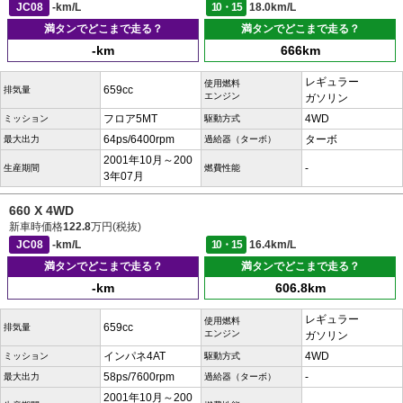
JC08
-km/L
10・15
18.0km/L
満タンでどこまで走る？
満タンでどこまで走る？
-km
666km
レギュラー
使用燃料
659cc
排気量
エンジン
ガソリン
フロア5MT
4WD
ミッション
駆動方式
64ps/6400rpm
ターボ
最大出力
過給器（ターボ）
2001年10月～200
-
生産期間
燃費性能
3年07月
660 X 4WD
新車時価格
122.8
万円(税抜)
JC08
-km/L
10・15
16.4km/L
満タンでどこまで走る？
満タンでどこまで走る？
-km
606.8km
レギュラー
使用燃料
659cc
排気量
エンジン
ガソリン
インパネ4AT
4WD
ミッション
駆動方式
58ps/7600rpm
-
最大出力
過給器（ターボ）
2001年10月～200