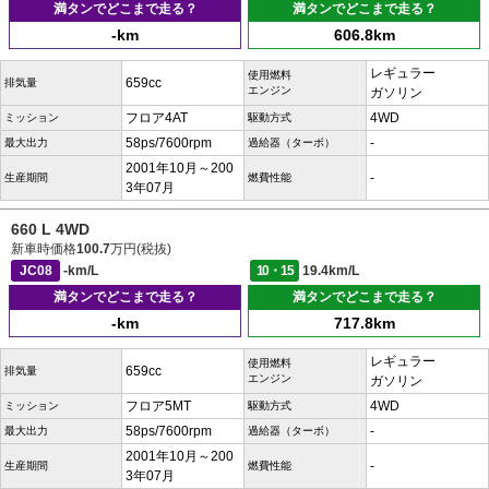
満タンでどこまで走る？
満タンでどこまで走る？
-km
606.8km
レギュラー
使用燃料
659cc
排気量
エンジン
ガソリン
フロア4AT
4WD
ミッション
駆動方式
58ps/7600rpm
-
最大出力
過給器（ターボ）
2001年10月～200
-
生産期間
燃費性能
3年07月
660 L 4WD
新車時価格
100.7
万円(税抜)
JC08
-km/L
10・15
19.4km/L
満タンでどこまで走る？
満タンでどこまで走る？
-km
717.8km
レギュラー
使用燃料
659cc
排気量
エンジン
ガソリン
フロア5MT
4WD
ミッション
駆動方式
58ps/7600rpm
-
最大出力
過給器（ターボ）
2001年10月～200
-
生産期間
燃費性能
3年07月