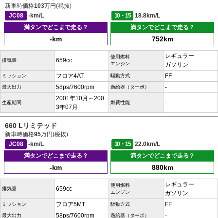
新車時価格
103
万円(税抜)
JC08
-km/L
10・15
18.8km/L
満タンでどこまで走る？
満タンでどこまで走る？
-km
752km
レギュラー
使用燃料
659cc
排気量
エンジン
ガソリン
フロア4AT
FF
ミッション
駆動方式
58ps/7600rpm
-
最大出力
過給器（ターボ）
2001年10月～200
-
生産期間
燃費性能
3年07月
660 Lリミテッド
新車時価格
95
万円(税抜)
JC08
-km/L
10・15
22.0km/L
満タンでどこまで走る？
満タンでどこまで走る？
-km
880km
レギュラー
使用燃料
659cc
排気量
エンジン
ガソリン
フロア5MT
FF
ミッション
駆動方式
58ps/7600rpm
-
最大出力
過給器（ターボ）