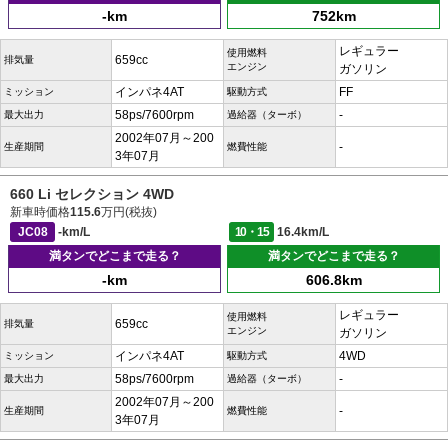
-km
752km
レギュラー
使用燃料
659cc
排気量
エンジン
ガソリン
インパネ4AT
FF
ミッション
駆動方式
58ps/7600rpm
-
最大出力
過給器（ターボ）
2002年07月～200
-
生産期間
燃費性能
3年07月
660 Li セレクション 4WD
新車時価格
115.6
万円(税抜)
JC08
-km/L
10・15
16.4km/L
満タンでどこまで走る？
満タンでどこまで走る？
-km
606.8km
レギュラー
使用燃料
659cc
排気量
エンジン
ガソリン
インパネ4AT
4WD
ミッション
駆動方式
58ps/7600rpm
-
最大出力
過給器（ターボ）
2002年07月～200
-
生産期間
燃費性能
3年07月