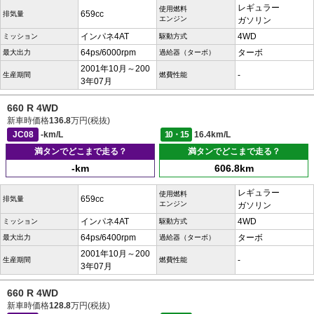
レギュラー
使用燃料
659cc
排気量
エンジン
ガソリン
インパネ4AT
4WD
ミッション
駆動方式
64ps/6000rpm
ターボ
最大出力
過給器（ターボ）
2001年10月～200
-
生産期間
燃費性能
3年07月
660 R 4WD
新車時価格
136.8
万円(税抜)
JC08
-km/L
10・15
16.4km/L
満タンでどこまで走る？
満タンでどこまで走る？
-km
606.8km
レギュラー
使用燃料
659cc
排気量
エンジン
ガソリン
インパネ4AT
4WD
ミッション
駆動方式
64ps/6400rpm
ターボ
最大出力
過給器（ターボ）
2001年10月～200
-
生産期間
燃費性能
3年07月
660 R 4WD
新車時価格
128.8
万円(税抜)