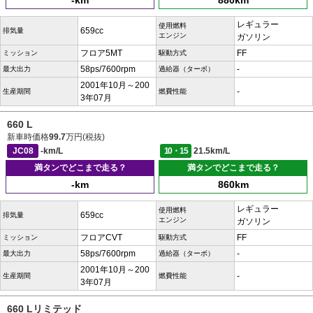
-km
880km
レギュラー
使用燃料
659cc
排気量
エンジン
ガソリン
フロア5MT
FF
ミッション
駆動方式
58ps/7600rpm
-
最大出力
過給器（ターボ）
2001年10月～200
-
生産期間
燃費性能
3年07月
660 L
新車時価格
99.7
万円(税抜)
JC08
-km/L
10・15
21.5km/L
満タンでどこまで走る？
満タンでどこまで走る？
-km
860km
レギュラー
使用燃料
659cc
排気量
エンジン
ガソリン
フロアCVT
FF
ミッション
駆動方式
58ps/7600rpm
-
最大出力
過給器（ターボ）
2001年10月～200
-
生産期間
燃費性能
3年07月
660 Lリミテッド