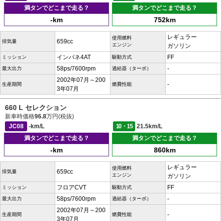
満タンでどこまで走る？
満タンでどこまで走る？
-km
752km
レギュラー
使用燃料
659cc
排気量
エンジン
ガソリン
インパネ4AT
FF
ミッション
駆動方式
58ps/7600rpm
-
最大出力
過給器（ターボ）
2002年07月～200
-
生産期間
燃費性能
3年07月
660 L セレクション
新車時価格
96.8
万円(税抜)
JC08
-km/L
10・15
21.5km/L
満タンでどこまで走る？
満タンでどこまで走る？
-km
860km
レギュラー
使用燃料
659cc
排気量
エンジン
ガソリン
フロアCVT
FF
ミッション
駆動方式
58ps/7600rpm
-
最大出力
過給器（ターボ）
2002年07月～200
-
生産期間
燃費性能
3年07月