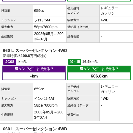
レギュラー
使用燃料
659cc
排気量
エンジン
ガソリン
フロア5MT
4WD
ミッション
駆動方式
58ps/7600rpm
-
最大出力
過給器（ターボ）
2003年05月～200
-
生産期間
燃費性能
3年07月
660 L スーパーセレクション 4WD
新車時価格
100.6
万円(税抜)
JC08
-km/L
10・15
16.4km/L
満タンでどこまで走る？
満タンでどこまで走る？
-km
606.8km
レギュラー
使用燃料
659cc
排気量
エンジン
ガソリン
インパネ4AT
4WD
ミッション
駆動方式
58ps/7600rpm
-
最大出力
過給器（ターボ）
2003年05月～200
-
生産期間
燃費性能
3年07月
660 L スーパーセレクション 4WD