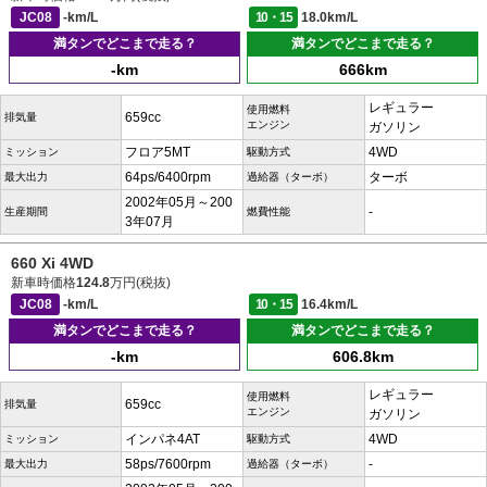
JC08
-km/L
10・15
18.0km/L
満タンでどこまで走る？
満タンでどこまで走る？
-km
666km
レギュラー
使用燃料
659cc
排気量
エンジン
ガソリン
フロア5MT
4WD
ミッション
駆動方式
64ps/6400rpm
ターボ
最大出力
過給器（ターボ）
2002年05月～200
-
生産期間
燃費性能
3年07月
660 Xi 4WD
新車時価格
124.8
万円(税抜)
JC08
-km/L
10・15
16.4km/L
満タンでどこまで走る？
満タンでどこまで走る？
-km
606.8km
レギュラー
使用燃料
659cc
排気量
エンジン
ガソリン
インパネ4AT
4WD
ミッション
駆動方式
58ps/7600rpm
-
最大出力
過給器（ターボ）