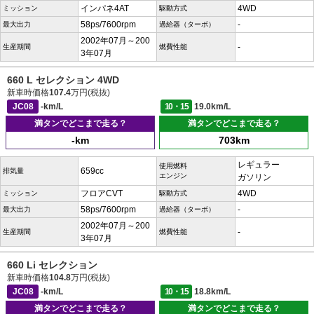
インパネ4AT
4WD
ミッション
駆動方式
58ps/7600rpm
-
最大出力
過給器（ターボ）
2002年07月～200
-
生産期間
燃費性能
3年07月
660 L セレクション 4WD
新車時価格
107.4
万円(税抜)
JC08
-km/L
10・15
19.0km/L
満タンでどこまで走る？
満タンでどこまで走る？
-km
703km
レギュラー
使用燃料
659cc
排気量
エンジン
ガソリン
フロアCVT
4WD
ミッション
駆動方式
58ps/7600rpm
-
最大出力
過給器（ターボ）
2002年07月～200
-
生産期間
燃費性能
3年07月
660 Li セレクション
新車時価格
104.8
万円(税抜)
JC08
-km/L
10・15
18.8km/L
満タンでどこまで走る？
満タンでどこまで走る？