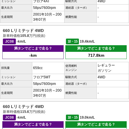
フロア4AT
4WD
ミッション
駆動方式
58ps/7600rpm
-
最大出力
過給器（ターボ）
2001年10月～200
-
生産期間
燃費性能
3年07月
660 Lリミテッド 4WD
新車時価格
105.8
万円(税抜)
JC08
-km/L
10・15
19.4km/L
満タンでどこまで走る？
満タンでどこまで走る？
-km
717.8km
レギュラー
使用燃料
659cc
排気量
エンジン
ガソリン
フロア5MT
4WD
ミッション
駆動方式
58ps/7600rpm
-
最大出力
過給器（ターボ）
2001年10月～200
-
生産期間
燃費性能
3年07月
660 Lリミテッド 4WD
新車時価格
115.6
万円(税抜)
JC08
-km/L
10・15
19.0km/L
満タンでどこまで走る？
満タンでどこまで走る？