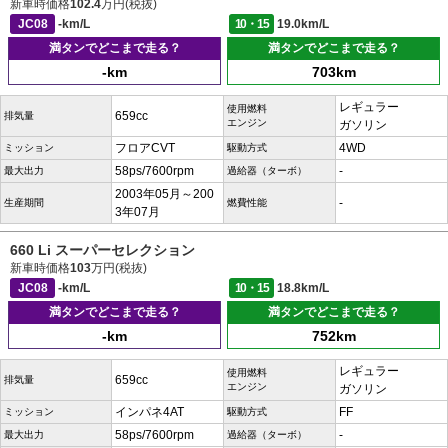
新車時価格
102.4
万円(税抜)
JC08
-km/L
10・15
19.0km/L
満タンでどこまで走る？
満タンでどこまで走る？
-km
703km
レギュラー
使用燃料
659cc
排気量
エンジン
ガソリン
フロアCVT
4WD
ミッション
駆動方式
58ps/7600rpm
-
最大出力
過給器（ターボ）
2003年05月～200
-
生産期間
燃費性能
3年07月
660 Li スーパーセレクション
新車時価格
103
万円(税抜)
JC08
-km/L
10・15
18.8km/L
満タンでどこまで走る？
満タンでどこまで走る？
-km
752km
レギュラー
使用燃料
659cc
排気量
エンジン
ガソリン
インパネ4AT
FF
ミッション
駆動方式
58ps/7600rpm
-
最大出力
過給器（ターボ）