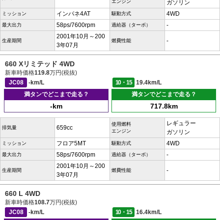
エンジン
ガソリン
インパネ4AT
4WD
ミッション
駆動方式
58ps/7600rpm
-
最大出力
過給器（ターボ）
2001年10月～200
-
生産期間
燃費性能
3年07月
660 Xリミテッド 4WD
新車時価格
119.8
万円(税抜)
JC08
-km/L
10・15
19.4km/L
満タンでどこまで走る？
満タンでどこまで走る？
-km
717.8km
レギュラー
使用燃料
659cc
排気量
エンジン
ガソリン
フロア5MT
4WD
ミッション
駆動方式
58ps/7600rpm
-
最大出力
過給器（ターボ）
2001年10月～200
-
生産期間
燃費性能
3年07月
660 L 4WD
新車時価格
108.7
万円(税抜)
JC08
-km/L
10・15
16.4km/L