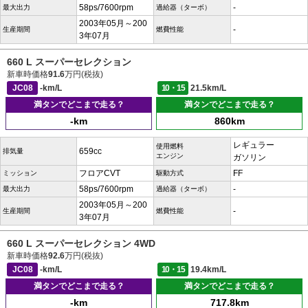
58ps/7600rpm
-
最大出力
過給器（ターボ）
2003年05月～200
-
生産期間
燃費性能
3年07月
660 L スーパーセレクション
新車時価格
91.6
万円(税抜)
JC08
-km/L
10・15
21.5km/L
満タンでどこまで走る？
満タンでどこまで走る？
-km
860km
レギュラー
使用燃料
659cc
排気量
エンジン
ガソリン
フロアCVT
FF
ミッション
駆動方式
58ps/7600rpm
-
最大出力
過給器（ターボ）
2003年05月～200
-
生産期間
燃費性能
3年07月
660 L スーパーセレクション 4WD
新車時価格
92.6
万円(税抜)
JC08
-km/L
10・15
19.4km/L
満タンでどこまで走る？
満タンでどこまで走る？
-km
717.8km