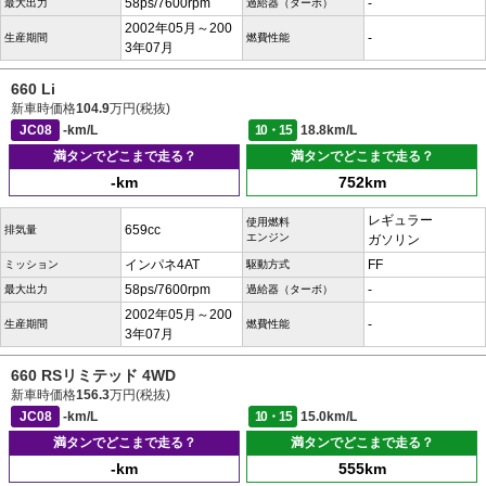
58ps/7600rpm
-
最大出力
過給器（ターボ）
2002年05月～200
-
生産期間
燃費性能
3年07月
660 Li
新車時価格
104.9
万円(税抜)
JC08
-km/L
10・15
18.8km/L
満タンでどこまで走る？
満タンでどこまで走る？
-km
752km
レギュラー
使用燃料
659cc
排気量
エンジン
ガソリン
インパネ4AT
FF
ミッション
駆動方式
58ps/7600rpm
-
最大出力
過給器（ターボ）
2002年05月～200
-
生産期間
燃費性能
3年07月
660 RSリミテッド 4WD
新車時価格
156.3
万円(税抜)
JC08
-km/L
10・15
15.0km/L
満タンでどこまで走る？
満タンでどこまで走る？
-km
555km