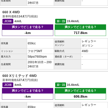
-
生産期間
燃費性能
3年07月
660 X 4WD
新車時価格
114.8
万円(税抜)
JC08
-km/L
10・15
19.4km/L
満タンでどこまで走る？
満タンでどこまで走る？
-km
717.8km
レギュラー
使用燃料
659cc
排気量
エンジン
ガソリン
フロア5MT
4WD
ミッション
駆動方式
58ps/7600rpm
-
最大出力
過給器（ターボ）
2001年10月～200
-
生産期間
燃費性能
3年07月
660 Xリミテッド 4WD
新車時価格
127.8
万円(税抜)
JC08
-km/L
10・15
16.4km/L
満タンでどこまで走る？
満タンでどこまで走る？
-km
606.8km
レギュラー
使用燃料
659cc
排気量