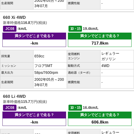
2002年05月～200
-
生産期間
燃費性能
3年07月
660 Xi 4WD
新車時価格
116.8
万円(税抜)
JC08
-km/L
10・15
19.4km/L
満タンでどこまで走る？
満タンでどこまで走る？
-km
717.8km
レギュラー
使用燃料
659cc
排気量
エンジン
ガソリン
フロア5MT
4WD
ミッション
駆動方式
58ps/7600rpm
-
最大出力
過給器（ターボ）
2002年05月～200
-
生産期間
燃費性能
3年07月
660 Li 4WD
新車時価格
115.7
万円(税抜)
JC08
-km/L
10・15
16.4km/L
満タンでどこまで走る？
満タンでどこまで走る？
-km
606.8km
レギュラー
使用燃料