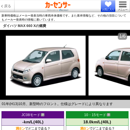
戻る
お気に入り
メニュー
新車時価格はメーカー発表当時の車両本体価格です。また基本情報など、その他の項目について
もメーカー発表時の情報に基いています。
ダイハツ MAX 660 Xの燃費
1/6
01年(H13)10月、新型時のフロント。仕様はグレードにより異なります
JC08モード
10・15モード
-km/L(40L)
18.0km/L(40L)
満タン
でどこまで走る？
満タン
でどこまで走る？