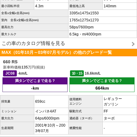
4.3m
140mm
最小回転半径
最低地上高
3395x1475x1550
全長x全幅x全高(mm)
1765x1275x1270
室内 全長x全幅x全高(mm)
58ps/7600rpm
最高出力
6.5kg・m/4000rpm
最大トルク
この車のカタログ情報を見る
MAX（01年10月～03年07月モデル）の他のグレード一覧
660 RS
新車時価格
135
万円(税抜)
JC08
-km/L
10・15
16.6km/L
満タンでどこまで走る？
満タンでどこまで走る？
-km
664km
レギュラー
使用燃料
659cc
排気量
エンジン
ガソリン
インパネ4AT
FF
ミッション
駆動方式
64ps/6000rpm
ターボ
最大出力
過給器（ターボ）
2001年10月～200
-
生産期間
燃費性能
3年07月