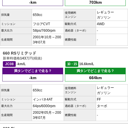
-km
703km
レギュラー
使用燃料
659cc
排気量
エンジン
ガソリン
フロアCVT
4WD
ミッション
駆動方式
58ps/7600rpm
-
最大出力
過給器（ターボ）
2001年10月～200
-
生産期間
燃費性能
3年07月
660 RSリミテッド
新車時価格
143
万円(税抜)
JC08
-km/L
10・15
16.6km/L
満タンでどこまで走る？
満タンでどこまで走る？
-km
664km
レギュラー
使用燃料
659cc
排気量
エンジン
ガソリン
インパネ4AT
FF
ミッション
駆動方式
64ps/6000rpm
ターボ
最大出力
過給器（ターボ）
2002年05月～200
-
生産期間
燃費性能
3年07月