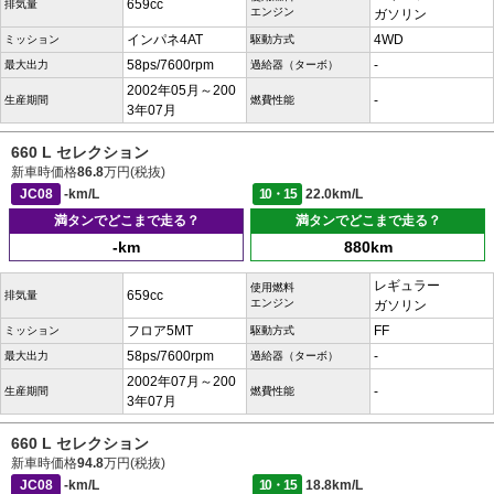
659cc
排気量
エンジン
ガソリン
インパネ4AT
4WD
ミッション
駆動方式
58ps/7600rpm
-
最大出力
過給器（ターボ）
2002年05月～200
-
生産期間
燃費性能
3年07月
660 L セレクション
新車時価格
86.8
万円(税抜)
JC08
-km/L
10・15
22.0km/L
満タンでどこまで走る？
満タンでどこまで走る？
-km
880km
レギュラー
使用燃料
659cc
排気量
エンジン
ガソリン
フロア5MT
FF
ミッション
駆動方式
58ps/7600rpm
-
最大出力
過給器（ターボ）
2002年07月～200
-
生産期間
燃費性能
3年07月
660 L セレクション
新車時価格
94.8
万円(税抜)
JC08
-km/L
10・15
18.8km/L