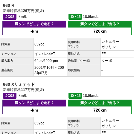
660 R
新車時価格
126
万円(税抜)
JC08
-km/L
10・15
18.0km/L
満タンでどこまで走る？
満タンでどこまで走る？
-km
720km
レギュラー
使用燃料
659cc
排気量
エンジン
ガソリン
インパネ4AT
FF
ミッション
駆動方式
64ps/6400rpm
ターボ
最大出力
過給器（ターボ）
2001年10月～200
-
生産期間
燃費性能
3年07月
660 Xリミテッド
新車時価格
117
万円(税抜)
JC08
-km/L
10・15
18.0km/L
満タンでどこまで走る？
満タンでどこまで走る？
-km
720km
レギュラー
使用燃料
659cc
排気量
エンジン
ガソリン
インパネ4AT
FF
ミッション
駆動方式