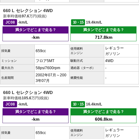
660 L セレクション 4WD
新車時価格
97.6
万円(税抜)
JC08
-km/L
10・15
19.4km/L
満タンでどこまで走る？
満タンでどこまで走る？
-km
717.8km
レギュラー
使用燃料
659cc
排気量
エンジン
ガソリン
フロア5MT
4WD
ミッション
駆動方式
58ps/7600rpm
-
最大出力
過給器（ターボ）
2002年07月～200
-
生産期間
燃費性能
3年07月
660 L セレクション 4WD
新車時価格
105.6
万円(税抜)
JC08
-km/L
10・15
16.4km/L
満タンでどこまで走る？
満タンでどこまで走る？
-km
606.8km
レギュラー
使用燃料
659cc
排気量
エンジン
ガソリン