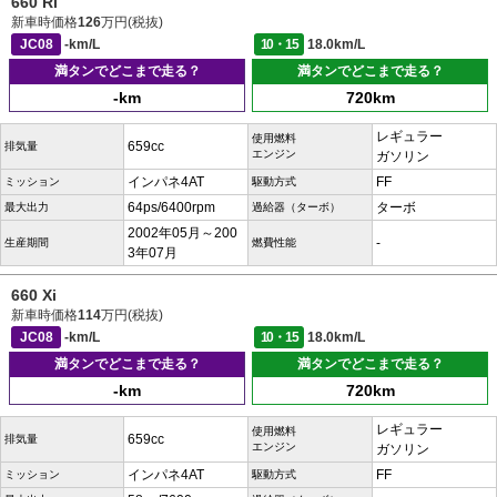
660 Ri
新車時価格
126
万円(税抜)
JC08
-km/L
10・15
18.0km/L
満タンでどこまで走る？
満タンでどこまで走る？
-km
720km
レギュラー
使用燃料
659cc
排気量
エンジン
ガソリン
インパネ4AT
FF
ミッション
駆動方式
64ps/6400rpm
ターボ
最大出力
過給器（ターボ）
2002年05月～200
-
生産期間
燃費性能
3年07月
660 Xi
新車時価格
114
万円(税抜)
JC08
-km/L
10・15
18.0km/L
満タンでどこまで走る？
満タンでどこまで走る？
-km
720km
レギュラー
使用燃料
659cc
排気量
エンジン
ガソリン
インパネ4AT
FF
ミッション
駆動方式