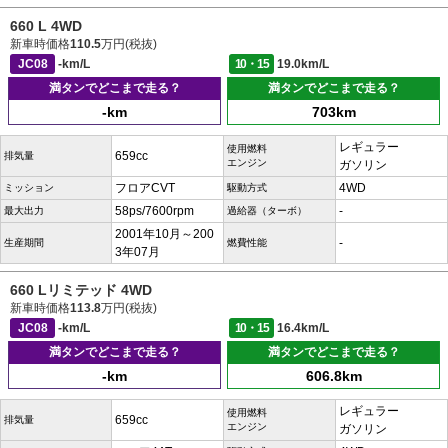
660 L 4WD
新車時価格
110.5
万円(税抜)
JC08
-km/L
10・15
19.0km/L
満タンでどこまで走る？
満タンでどこまで走る？
-km
703km
レギュラー
使用燃料
659cc
排気量
エンジン
ガソリン
フロアCVT
4WD
ミッション
駆動方式
58ps/7600rpm
-
最大出力
過給器（ターボ）
2001年10月～200
-
生産期間
燃費性能
3年07月
660 Lリミテッド 4WD
新車時価格
113.8
万円(税抜)
JC08
-km/L
10・15
16.4km/L
満タンでどこまで走る？
満タンでどこまで走る？
-km
606.8km
レギュラー
使用燃料
659cc
排気量
エンジン
ガソリン