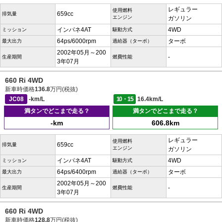
レギュラー
使用燃料
659cc
排気量
エンジン
ガソリン
インパネ4AT
4WD
ミッション
駆動方式
64ps/6000rpm
ターボ
最大出力
過給器（ターボ）
2002年05月～200
-
生産期間
燃費性能
3年07月
660 Ri 4WD
新車時価格
136.8
万円(税抜)
JC08
-km/L
10・15
16.4km/L
満タンでどこまで走る？
満タンでどこまで走る？
-km
606.8km
レギュラー
使用燃料
659cc
排気量
エンジン
ガソリン
インパネ4AT
4WD
ミッション
駆動方式
64ps/6400rpm
ターボ
最大出力
過給器（ターボ）
2002年05月～200
-
生産期間
燃費性能
3年07月
660 Ri 4WD
新車時価格
128.8
万円(税抜)