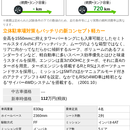
（燃費×タンク容量）
（燃費×タンク容量）
-
720
km
km
※燃費は定められた試験条件の下での数値のため、走行条件等により実際の燃料消費率は異な
ります。
立体駐車場対策もバッチリの新コンセプト軽カー
全高を1550mmに抑えタワーパーキングにも入庫可能としたセミト
ールスタイルの4ドアハッチバック。ムーヴのような箱型ではなく、
リアに向かってなだらかに傾斜するルーフ、ボリュームのあるフェ
ンダーラインなど、軽自動車に多いスペース効率優先とはひと味違
うスタイルを採用。エンジンは直3のDOHCとターボ、それに直4の
ターボを用意。ターボエンジンを搭載するRとRSはスポーツチュー
ンドサスを採用し、ミッションは5MTのほかマニュアルモード付き
のアクティブシフト4ATを設定。なかでもRSの4WD車は軽初とな
る“サイバー4WDシステム”を搭載する。（2001.10）
中古車価格
---
112
万円(税抜)
新車時価格
830kg
4名
車両重量
乗車定員
2360mm
2列
ホイールベース
シート列数
FF
インパネ4AT
駆動方式
ミッション
インパネ
5ドア
ミッション位置
ドア数