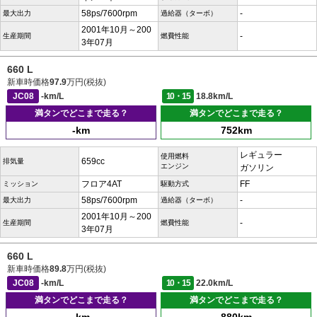
58ps/7600rpm
-
最大出力
過給器（ターボ）
2001年10月～200
-
生産期間
燃費性能
3年07月
660 L
新車時価格
97.9
万円(税抜)
JC08
-km/L
10・15
18.8km/L
満タンでどこまで走る？
満タンでどこまで走る？
-km
752km
レギュラー
使用燃料
659cc
排気量
エンジン
ガソリン
フロア4AT
FF
ミッション
駆動方式
58ps/7600rpm
-
最大出力
過給器（ターボ）
2001年10月～200
-
生産期間
燃費性能
3年07月
660 L
新車時価格
89.8
万円(税抜)
JC08
-km/L
10・15
22.0km/L
満タンでどこまで走る？
満タンでどこまで走る？