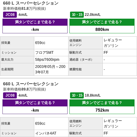
660 L スーパーセレクション
新車時価格
81.8
万円(税抜)
JC08
-km/L
10・15
22.0km/L
満タンでどこまで走る？
満タンでどこまで走る？
-km
880km
レギュラー
使用燃料
659cc
排気量
エンジン
ガソリン
フロア5MT
FF
ミッション
駆動方式
58ps/7600rpm
-
最大出力
過給器（ターボ）
2003年05月～200
-
生産期間
燃費性能
3年07月
660 L スーパーセレクション
新車時価格
89.8
万円(税抜)
JC08
-km/L
10・15
18.8km/L
満タンでどこまで走る？
満タンでどこまで走る？
-km
752km
レギュラー
使用燃料
659cc
排気量
エンジン
ガソリン
インパネ4AT
FF
ミッション
駆動方式