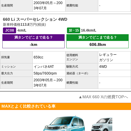
2003年05月～200
-
生産期間
燃費性能
3年07月
660 Li スーパーセレクション 4WD
新車時価格
113.8
万円(税抜)
JC08
-km/L
10・15
16.4km/L
満タンでどこまで走る？
満タンでどこまで走る？
-km
606.8km
レギュラー
使用燃料
659cc
排気量
エンジン
ガソリン
インパネ4AT
4WD
ミッション
駆動方式
58ps/7600rpm
-
最大出力
過給器（ターボ）
2003年05月～200
-
生産期間
燃費性能
3年07月
▲MAX 660 Xの燃費TOPへ
MAXとよく比較されている車