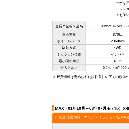
ーボを
ミッショ
でもRS
全長 x 全幅 x 全高
3395x1475x155
車両重量
870kg
ホイールベース
2360mm
駆動方式
4WD
ミッション位置
インパネ
最小回転半径
4.3m
最大トルク
6.2kg・m/4000r
※ 燃費情報は定められた試験条件の下での数値
MAX（01年10月～03年07月モデル）
排気量/使用燃料・エンジン/ミッション/新車時