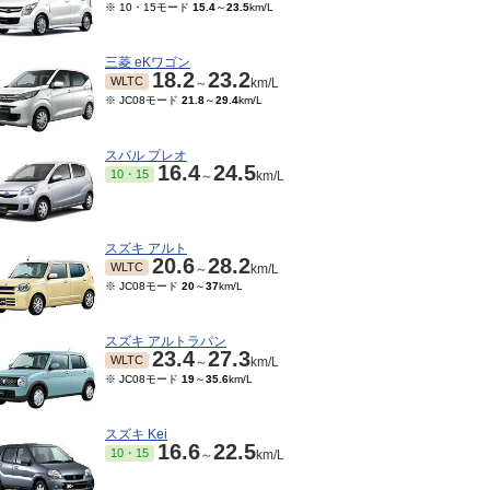
※ 10・15モード
15.4
～
23.5
km/L
三菱 eKワゴン
18.2
23.2
WLTC
～
km/L
※ JC08モード
21.8
～
29.4
km/L
スバル プレオ
16.4
24.5
10・15
～
km/L
スズキ アルト
20.6
28.2
WLTC
～
km/L
※ JC08モード
20
～
37
km/L
スズキ アルトラパン
23.4
27.3
WLTC
～
km/L
※ JC08モード
19
～
35.6
km/L
スズキ Kei
16.6
22.5
10・15
～
km/L