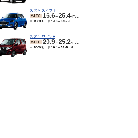
スズキ スイフト
16.6
25.4
WLTC
～
km/L
※ JC08モード
14.8
～
32
km/L
スズキ ワゴンR
20.9
25.2
WLTC
～
km/L
※ JC08モード
18.4
～
33.4
km/L