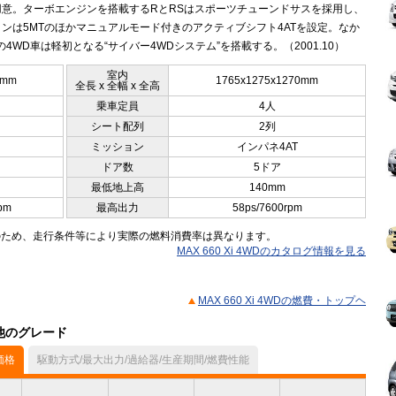
用意。ターボエンジンを搭載するRとRSはスポーツチューンドサスを採用し、
ンは5MTのほかマニュアルモード付きのアクティブシフト4ATを設定。なか
の4WD車は軽初となる“サイバー4WDシステム”を搭載する。（2001.10）
室内
0mm
1765x1275x1270mm
全長 x 全幅 x 全高
乗車定員
4人
シート配列
2列
ミッション
インパネ4AT
ドア数
5ドア
最低地上高
140mm
pm
最高出力
58ps/7600rpm
のため、走行条件等により実際の燃料消費率は異なります。
MAX 660 Xi 4WDのカタログ情報を見る
MAX 660 Xi 4WDの燃費・トップヘ
の他のグレード
価格
駆動方式/最大出力/過給器/生産期間/燃費性能