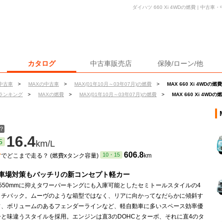
ダイハツ 660 Xi 4WDの燃費 | 中
カタログ
中古車販売店
保険/ローン/他
中古車
>
MAXの中古車
>
MAX(01年10月～03年07月)の燃費
>
MAX 660 Xi 4WDの燃費
ランキング
>
MAXの燃費
>
MAX(01年10月～03年07月)の燃費
>
MAX 660 Xi 4WDの
？
16.4
5
km/L
ン
606.8
10・15
でどこまで走る？ (燃費xタンク容量)
km
車場対策もバッチリの新コンセプト軽カー
550mmに抑えタワーパーキングにも入庫可能としたセミトールスタイルの4
ッチバック。ムーヴのような箱型ではなく、リアに向かってなだらかに傾斜す
フ、ボリュームのあるフェンダーラインなど、軽自動車に多いスペース効率優
と味違うスタイルを採用。エンジンは直3のDOHCとターボ、それに直4のタ