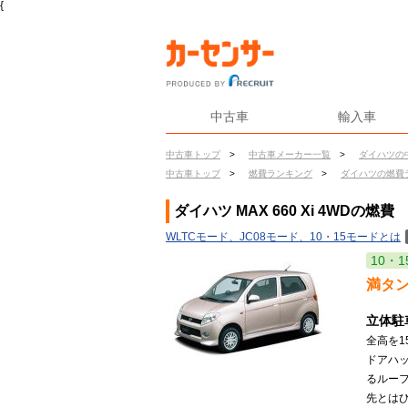
{
中古車
輸入車
中古車トップ
>
中古車メーカー一覧
>
ダイハツの
中古車トップ
>
燃費ランキング
>
ダイハツの燃費
ダイハツ MAX 660 Xi 4WDの燃費
WLTCモード、JC08モード、10・15モードとは
10・1
満タ
立体駐
全高を1
ドアハ
るルー
先とはひ