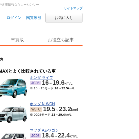
古車・中古車情報ならカーセンサー
サイトマップ
ログイン
閲覧履歴
お気に入り
車買取
お役立ち記事
燃費
MAXとよく比較されている車
ホンダ ライフ
16
19.6
JC08
～
km/L
※ 10・15モード
16
～
22.5
km/L
ホンダ N-WGN
19.5
23.2
WLTC
～
km/L
※ JC08モード
23
～
29.4
km/L
マツダ AZ-ワゴン
18.4
22.4
JC08
～
km/L