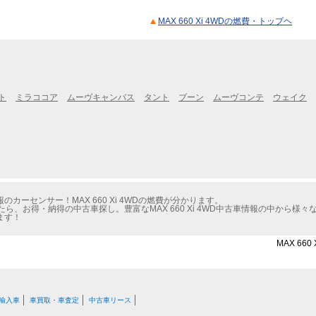
MAX 660 Xi 4WDの燃費・トップヘ
ト
ミラココア
ムーヴキャンバス
タント
ブーン
ムーヴコンテ
ウェイク
ーセンサー！MAX 660 Xi 4WDの燃費が分かります。
ら、お得・納得の中古車探し。豊富なMAX 660 Xi 4WD中古車情報の中から様
ます！
MAX 66
輸入車
車買取・車査定
中古車リース