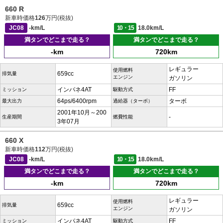
660 R
新車時価格
126
万円(税抜)
JC08
-km/L
10・15
18.0km/L
満タンでどこまで走る？
満タンでどこまで走る？
-km
720km
レギュラー
使用燃料
659cc
排気量
エンジン
ガソリン
インパネ4AT
FF
ミッション
駆動方式
64ps/6400rpm
ターボ
最大出力
過給器（ターボ）
2001年10月～200
-
生産期間
燃費性能
3年07月
660 X
新車時価格
112
万円(税抜)
JC08
-km/L
10・15
18.0km/L
満タンでどこまで走る？
満タンでどこまで走る？
-km
720km
レギュラー
使用燃料
659cc
排気量
エンジン
ガソリン
インパネ4AT
FF
ミッション
駆動方式