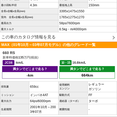
4.3m
150mm
最小回転半径
最低地上高
3395x1475x1550
全長x全幅x全高(mm)
1765x1275x1270
室内 全長x全幅x全高(mm)
58ps/7600rpm
最高出力
6.5kg・m/4000rpm
最大トルク
この車のカタログ情報を見る
MAX（01年10月～03年07月モデル）の他のグレード一覧
660 RS
新車時価格
135
万円(税抜)
JC08
-km/L
10・15
16.6km/L
満タンでどこまで走る？
満タンでどこまで走る？
-km
664km
レギュラー
使用燃料
659cc
排気量
エンジン
ガソリン
インパネ4AT
FF
ミッション
駆動方式
64ps/6000rpm
ターボ
最大出力
過給器（ターボ）
2001年10月～200
-
生産期間
燃費性能
3年07月