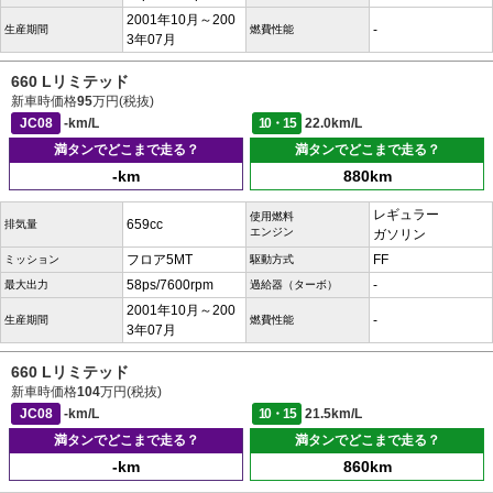
2001年10月～200
-
生産期間
燃費性能
3年07月
660 Lリミテッド
新車時価格
95
万円(税抜)
JC08
-km/L
10・15
22.0km/L
満タンでどこまで走る？
満タンでどこまで走る？
-km
880km
レギュラー
使用燃料
659cc
排気量
エンジン
ガソリン
フロア5MT
FF
ミッション
駆動方式
58ps/7600rpm
-
最大出力
過給器（ターボ）
2001年10月～200
-
生産期間
燃費性能
3年07月
660 Lリミテッド
新車時価格
104
万円(税抜)
JC08
-km/L
10・15
21.5km/L
満タンでどこまで走る？
満タンでどこまで走る？
-km
860km