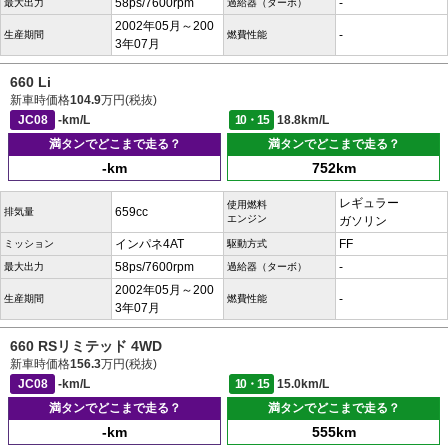
58ps/7600rpm
-
最大出力
過給器（ターボ）
2002年05月～200
-
生産期間
燃費性能
3年07月
660 Li
新車時価格
104.9
万円(税抜)
JC08
-km/L
10・15
18.8km/L
満タンでどこまで走る？
満タンでどこまで走る？
-km
752km
レギュラー
使用燃料
659cc
排気量
エンジン
ガソリン
インパネ4AT
FF
ミッション
駆動方式
58ps/7600rpm
-
最大出力
過給器（ターボ）
2002年05月～200
-
生産期間
燃費性能
3年07月
660 RSリミテッド 4WD
新車時価格
156.3
万円(税抜)
JC08
-km/L
10・15
15.0km/L
満タンでどこまで走る？
満タンでどこまで走る？
-km
555km