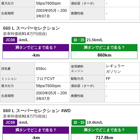
58ps/7600rpm
-
最大出力
過給器（ターボ）
2003年05月～200
-
生産期間
燃費性能
3年07月
660 L スーパーセレクション
新車時価格
91.6
万円(税抜)
JC08
-km/L
10・15
21.5km/L
満タンでどこまで走る？
満タンでどこまで走る？
-km
860km
レギュラー
使用燃料
659cc
排気量
エンジン
ガソリン
フロアCVT
FF
ミッション
駆動方式
58ps/7600rpm
-
最大出力
過給器（ターボ）
2003年05月～200
-
生産期間
燃費性能
3年07月
660 L スーパーセレクション 4WD
新車時価格
92.6
万円(税抜)
JC08
-km/L
10・15
19.4km/L
満タンでどこまで走る？
満タンでどこまで走る？
-km
717.8km