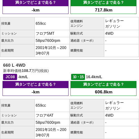
満タンでどこまで走る？
満タンでどこまで走る？
-km
717.8km
レギュラー
使用燃料
659cc
排気量
エンジン
ガソリン
フロア5MT
4WD
ミッション
駆動方式
58ps/7600rpm
-
最大出力
過給器（ターボ）
2001年10月～200
-
生産期間
燃費性能
3年07月
660 L 4WD
新車時価格
108.7
万円(税抜)
JC08
-km/L
10・15
16.4km/L
満タンでどこまで走る？
満タンでどこまで走る？
-km
606.8km
レギュラー
使用燃料
659cc
排気量
エンジン
ガソリン
フロア4AT
4WD
ミッション
駆動方式
58ps/7600rpm
-
最大出力
過給器（ターボ）
2001年10月～200
-
生産期間
燃費性能
3年07月