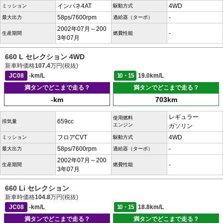
インパネ4AT
4WD
ミッション
駆動方式
58ps/7600rpm
-
最大出力
過給器（ターボ）
2002年07月～200
-
生産期間
燃費性能
3年07月
660 L セレクション 4WD
新車時価格
107.4
万円(税抜)
JC08
-km/L
10・15
19.0km/L
満タンでどこまで走る？
満タンでどこまで走る？
-km
703km
レギュラー
使用燃料
659cc
排気量
エンジン
ガソリン
フロアCVT
4WD
ミッション
駆動方式
58ps/7600rpm
-
最大出力
過給器（ターボ）
2002年07月～200
-
生産期間
燃費性能
3年07月
660 Li セレクション
新車時価格
104.8
万円(税抜)
JC08
-km/L
10・15
18.8km/L
満タンでどこまで走る？
満タンでどこまで走る？