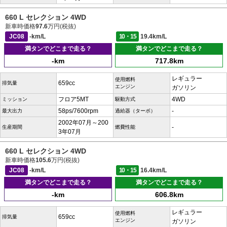
660 L セレクション 4WD
新車時価格
97.6
万円(税抜)
JC08
-km/L
10・15
19.4km/L
満タンでどこまで走る？
満タンでどこまで走る？
-km
717.8km
レギュラー
使用燃料
659cc
排気量
エンジン
ガソリン
フロア5MT
4WD
ミッション
駆動方式
58ps/7600rpm
-
最大出力
過給器（ターボ）
2002年07月～200
-
生産期間
燃費性能
3年07月
660 L セレクション 4WD
新車時価格
105.6
万円(税抜)
JC08
-km/L
10・15
16.4km/L
満タンでどこまで走る？
満タンでどこまで走る？
-km
606.8km
レギュラー
使用燃料
659cc
排気量
エンジン
ガソリン