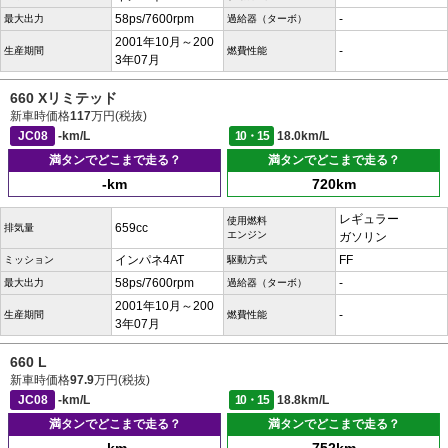
58ps/7600rpm
-
最大出力
過給器（ターボ）
2001年10月～200
-
生産期間
燃費性能
3年07月
660 Xリミテッド
新車時価格
117
万円(税抜)
JC08
-km/L
10・15
18.0km/L
満タンでどこまで走る？
満タンでどこまで走る？
-km
720km
レギュラー
使用燃料
659cc
排気量
エンジン
ガソリン
インパネ4AT
FF
ミッション
駆動方式
58ps/7600rpm
-
最大出力
過給器（ターボ）
2001年10月～200
-
生産期間
燃費性能
3年07月
660 L
新車時価格
97.9
万円(税抜)
JC08
-km/L
10・15
18.8km/L
満タンでどこまで走る？
満タンでどこまで走る？