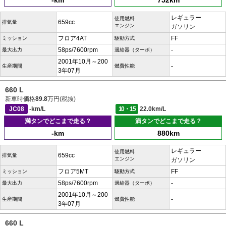
-km
752km
レギュラー
使用燃料
659cc
排気量
エンジン
ガソリン
フロア4AT
FF
ミッション
駆動方式
58ps/7600rpm
-
最大出力
過給器（ターボ）
2001年10月～200
-
生産期間
燃費性能
3年07月
660 L
新車時価格
89.8
万円(税抜)
JC08
-km/L
10・15
22.0km/L
満タンでどこまで走る？
満タンでどこまで走る？
-km
880km
レギュラー
使用燃料
659cc
排気量
エンジン
ガソリン
フロア5MT
FF
ミッション
駆動方式
58ps/7600rpm
-
最大出力
過給器（ターボ）
2001年10月～200
-
生産期間
燃費性能
3年07月
660 L