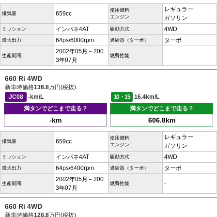
レギュラー
使用燃料
659cc
排気量
エンジン
ガソリン
インパネ4AT
4WD
ミッション
駆動方式
64ps/6000rpm
ターボ
最大出力
過給器（ターボ）
2002年05月～200
-
生産期間
燃費性能
3年07月
660 Ri 4WD
新車時価格
136.8
万円(税抜)
JC08
-km/L
10・15
16.4km/L
満タンでどこまで走る？
満タンでどこまで走る？
-km
606.8km
レギュラー
使用燃料
659cc
排気量
エンジン
ガソリン
インパネ4AT
4WD
ミッション
駆動方式
64ps/6400rpm
ターボ
最大出力
過給器（ターボ）
2002年05月～200
-
生産期間
燃費性能
3年07月
660 Ri 4WD
新車時価格
128.8
万円(税抜)