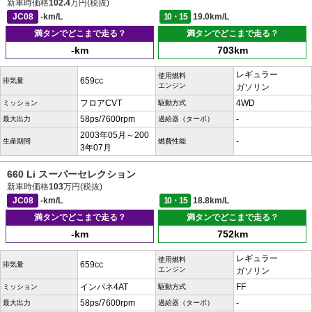
新車時価格
102.4
万円(税抜)
JC08
-km/L
10・15
19.0km/L
満タンでどこまで走る？
満タンでどこまで走る？
-km
703km
レギュラー
使用燃料
659cc
排気量
エンジン
ガソリン
フロアCVT
4WD
ミッション
駆動方式
58ps/7600rpm
-
最大出力
過給器（ターボ）
2003年05月～200
-
生産期間
燃費性能
3年07月
660 Li スーパーセレクション
新車時価格
103
万円(税抜)
JC08
-km/L
10・15
18.8km/L
満タンでどこまで走る？
満タンでどこまで走る？
-km
752km
レギュラー
使用燃料
659cc
排気量
エンジン
ガソリン
インパネ4AT
FF
ミッション
駆動方式
58ps/7600rpm
-
最大出力
過給器（ターボ）