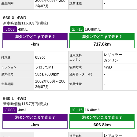
2002年05月～200
-
生産期間
燃費性能
3年07月
660 Xi 4WD
新車時価格
116.8
万円(税抜)
JC08
-km/L
10・15
19.4km/L
満タンでどこまで走る？
満タンでどこまで走る？
-km
717.8km
レギュラー
使用燃料
659cc
排気量
エンジン
ガソリン
フロア5MT
4WD
ミッション
駆動方式
58ps/7600rpm
-
最大出力
過給器（ターボ）
2002年05月～200
-
生産期間
燃費性能
3年07月
660 Li 4WD
新車時価格
115.7
万円(税抜)
JC08
-km/L
10・15
16.4km/L
満タンでどこまで走る？
満タンでどこまで走る？
-km
606.8km
レギュラー
使用燃料