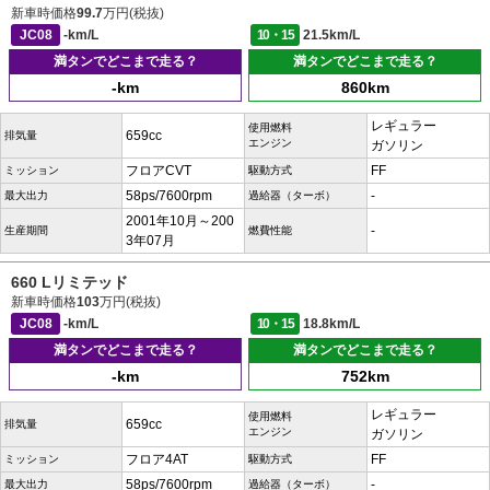
新車時価格
99.7
万円(税抜)
JC08
-km/L
10・15
21.5km/L
満タンでどこまで走る？
満タンでどこまで走る？
-km
860km
レギュラー
使用燃料
659cc
排気量
エンジン
ガソリン
フロアCVT
FF
ミッション
駆動方式
58ps/7600rpm
-
最大出力
過給器（ターボ）
2001年10月～200
-
生産期間
燃費性能
3年07月
660 Lリミテッド
新車時価格
103
万円(税抜)
JC08
-km/L
10・15
18.8km/L
満タンでどこまで走る？
満タンでどこまで走る？
-km
752km
レギュラー
使用燃料
659cc
排気量
エンジン
ガソリン
フロア4AT
FF
ミッション
駆動方式
58ps/7600rpm
-
最大出力
過給器（ターボ）