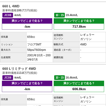
660 L 4WD
新車時価格
100.7
万円(税抜)
JC08
-km/L
10・15
19.4km/L
満タンでどこまで走る？
満タンでどこまで走る？
-km
717.8km
レギュラー
使用燃料
659cc
排気量
エンジン
ガソリン
フロア5MT
4WD
ミッション
駆動方式
58ps/7600rpm
-
最大出力
過給器（ターボ）
2001年10月～200
-
生産期間
燃費性能
3年07月
660 Lリミテッド 4WD
新車時価格
113.8
万円(税抜)
JC08
-km/L
10・15
16.4km/L
満タンでどこまで走る？
満タンでどこまで走る？
-km
606.8km
レギュラー
使用燃料
659cc
排気量
エンジン
ガソリン