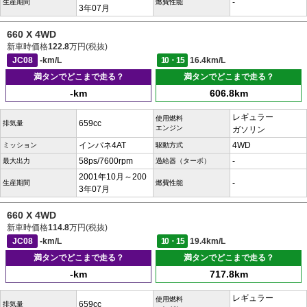
-
生産期間
燃費性能
3年07月
660 X 4WD
新車時価格
122.8
万円(税抜)
JC08
-km/L
10・15
16.4km/L
満タンでどこまで走る？
満タンでどこまで走る？
-km
606.8km
レギュラー
使用燃料
659cc
排気量
エンジン
ガソリン
インパネ4AT
4WD
ミッション
駆動方式
58ps/7600rpm
-
最大出力
過給器（ターボ）
2001年10月～200
-
生産期間
燃費性能
3年07月
660 X 4WD
新車時価格
114.8
万円(税抜)
JC08
-km/L
10・15
19.4km/L
満タンでどこまで走る？
満タンでどこまで走る？
-km
717.8km
レギュラー
使用燃料
659cc
排気量