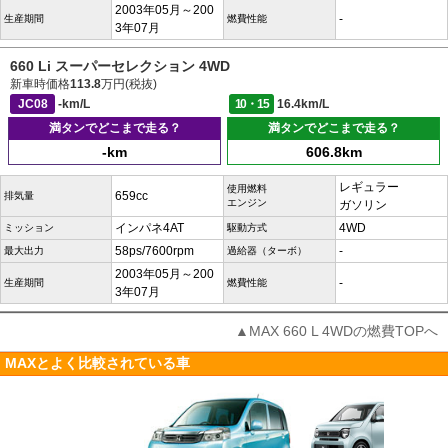
2003年05月～200
-
生産期間
燃費性能
3年07月
660 Li スーパーセレクション 4WD
新車時価格
113.8
万円(税抜)
JC08
-km/L
10・15
16.4km/L
満タンでどこまで走る？
満タンでどこまで走る？
-km
606.8km
レギュラー
使用燃料
659cc
排気量
エンジン
ガソリン
インパネ4AT
4WD
ミッション
駆動方式
58ps/7600rpm
-
最大出力
過給器（ターボ）
2003年05月～200
-
生産期間
燃費性能
3年07月
▲MAX 660 L 4WDの燃費TOPへ
MAXとよく比較されている車