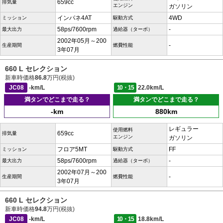
659cc
排気量
エンジン
ガソリン
インパネ4AT
4WD
ミッション
駆動方式
58ps/7600rpm
-
最大出力
過給器（ターボ）
2002年05月～200
-
生産期間
燃費性能
3年07月
660 L セレクション
新車時価格
86.8
万円(税抜)
JC08
-km/L
10・15
22.0km/L
満タンでどこまで走る？
満タンでどこまで走る？
-km
880km
レギュラー
使用燃料
659cc
排気量
エンジン
ガソリン
フロア5MT
FF
ミッション
駆動方式
58ps/7600rpm
-
最大出力
過給器（ターボ）
2002年07月～200
-
生産期間
燃費性能
3年07月
660 L セレクション
新車時価格
94.8
万円(税抜)
JC08
-km/L
10・15
18.8km/L