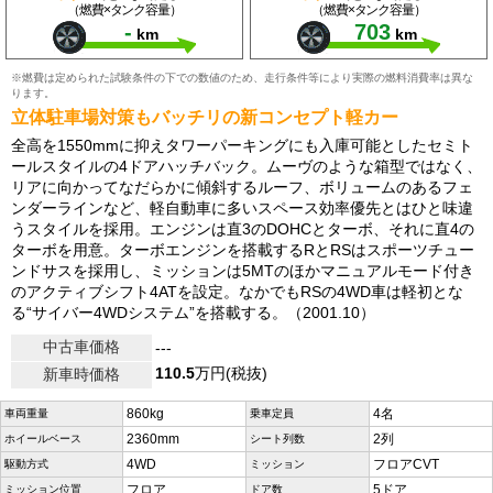
（燃費×タンク容量）
（燃費×タンク容量）
-
703
km
km
※燃費は定められた試験条件の下での数値のため、走行条件等により実際の燃料消費率は異な
ります。
立体駐車場対策もバッチリの新コンセプト軽カー
全高を1550mmに抑えタワーパーキングにも入庫可能としたセミト
ールスタイルの4ドアハッチバック。ムーヴのような箱型ではなく、
リアに向かってなだらかに傾斜するルーフ、ボリュームのあるフェ
ンダーラインなど、軽自動車に多いスペース効率優先とはひと味違
うスタイルを採用。エンジンは直3のDOHCとターボ、それに直4の
ターボを用意。ターボエンジンを搭載するRとRSはスポーツチュー
ンドサスを採用し、ミッションは5MTのほかマニュアルモード付き
のアクティブシフト4ATを設定。なかでもRSの4WD車は軽初とな
る“サイバー4WDシステム”を搭載する。（2001.10）
中古車価格
---
110.5
万円(税抜)
新車時価格
860kg
4名
車両重量
乗車定員
2360mm
2列
ホイールベース
シート列数
4WD
フロアCVT
駆動方式
ミッション
フロア
5ドア
ミッション位置
ドア数