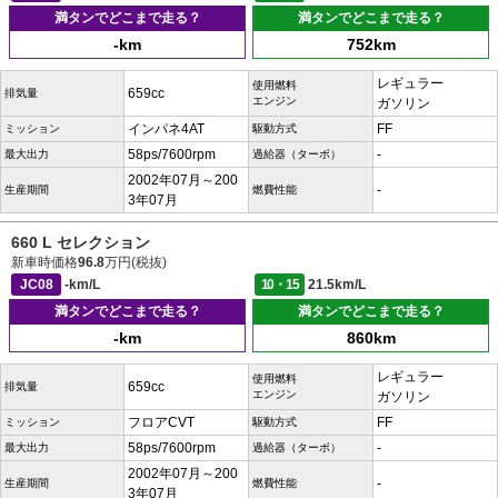
満タンでどこまで走る？
満タンでどこまで走る？
-km
752km
レギュラー
使用燃料
659cc
排気量
エンジン
ガソリン
インパネ4AT
FF
ミッション
駆動方式
58ps/7600rpm
-
最大出力
過給器（ターボ）
2002年07月～200
-
生産期間
燃費性能
3年07月
660 L セレクション
新車時価格
96.8
万円(税抜)
JC08
-km/L
10・15
21.5km/L
満タンでどこまで走る？
満タンでどこまで走る？
-km
860km
レギュラー
使用燃料
659cc
排気量
エンジン
ガソリン
フロアCVT
FF
ミッション
駆動方式
58ps/7600rpm
-
最大出力
過給器（ターボ）
2002年07月～200
-
生産期間
燃費性能
3年07月