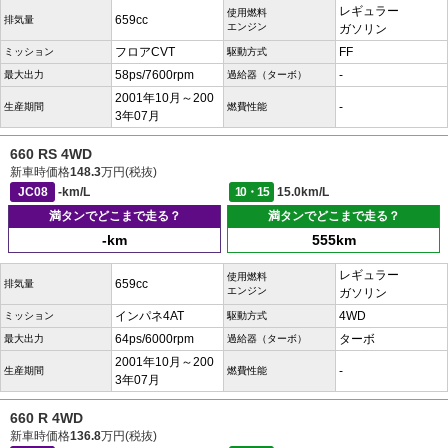
レギュラー
使用燃料
659cc
排気量
エンジン
ガソリン
フロアCVT
FF
ミッション
駆動方式
58ps/7600rpm
-
最大出力
過給器（ターボ）
2001年10月～200
-
生産期間
燃費性能
3年07月
660 RS 4WD
新車時価格
148.3
万円(税抜)
JC08
-km/L
10・15
15.0km/L
満タンでどこまで走る？
満タンでどこまで走る？
-km
555km
レギュラー
使用燃料
659cc
排気量
エンジン
ガソリン
インパネ4AT
4WD
ミッション
駆動方式
64ps/6000rpm
ターボ
最大出力
過給器（ターボ）
2001年10月～200
-
生産期間
燃費性能
3年07月
660 R 4WD
新車時価格
136.8
万円(税抜)