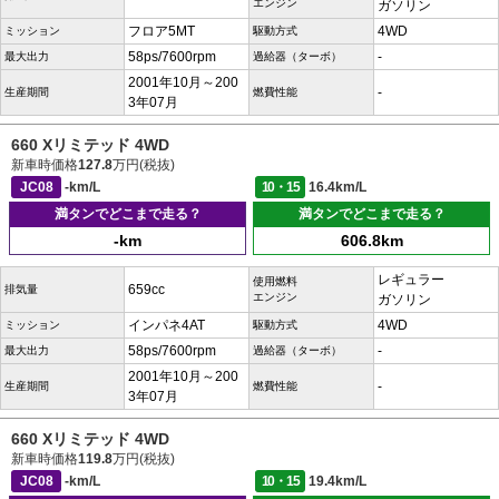
エンジン
ガソリン
フロア5MT
4WD
ミッション
駆動方式
58ps/7600rpm
-
最大出力
過給器（ターボ）
2001年10月～200
-
生産期間
燃費性能
3年07月
660 Xリミテッド 4WD
新車時価格
127.8
万円(税抜)
JC08
-km/L
10・15
16.4km/L
満タンでどこまで走る？
満タンでどこまで走る？
-km
606.8km
レギュラー
使用燃料
659cc
排気量
エンジン
ガソリン
インパネ4AT
4WD
ミッション
駆動方式
58ps/7600rpm
-
最大出力
過給器（ターボ）
2001年10月～200
-
生産期間
燃費性能
3年07月
660 Xリミテッド 4WD
新車時価格
119.8
万円(税抜)
JC08
-km/L
10・15
19.4km/L