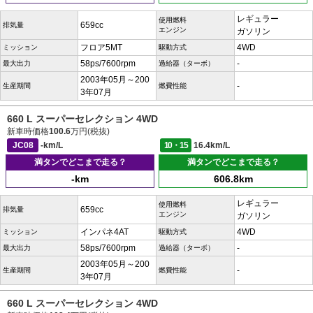
レギュラー
使用燃料
659cc
排気量
エンジン
ガソリン
フロア5MT
4WD
ミッション
駆動方式
58ps/7600rpm
-
最大出力
過給器（ターボ）
2003年05月～200
-
生産期間
燃費性能
3年07月
660 L スーパーセレクション 4WD
新車時価格
100.6
万円(税抜)
JC08
-km/L
10・15
16.4km/L
満タンでどこまで走る？
満タンでどこまで走る？
-km
606.8km
レギュラー
使用燃料
659cc
排気量
エンジン
ガソリン
インパネ4AT
4WD
ミッション
駆動方式
58ps/7600rpm
-
最大出力
過給器（ターボ）
2003年05月～200
-
生産期間
燃費性能
3年07月
660 L スーパーセレクション 4WD