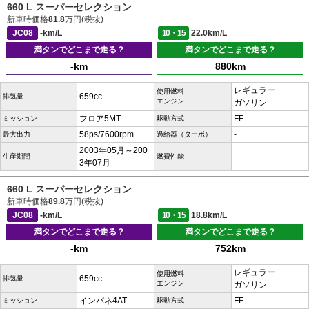
660 L スーパーセレクション
新車時価格
81.8
万円(税抜)
JC08
-km/L
10・15
22.0km/L
満タンでどこまで走る？
満タンでどこまで走る？
-km
880km
レギュラー
使用燃料
659cc
排気量
エンジン
ガソリン
フロア5MT
FF
ミッション
駆動方式
58ps/7600rpm
-
最大出力
過給器（ターボ）
2003年05月～200
-
生産期間
燃費性能
3年07月
660 L スーパーセレクション
新車時価格
89.8
万円(税抜)
JC08
-km/L
10・15
18.8km/L
満タンでどこまで走る？
満タンでどこまで走る？
-km
752km
レギュラー
使用燃料
659cc
排気量
エンジン
ガソリン
インパネ4AT
FF
ミッション
駆動方式