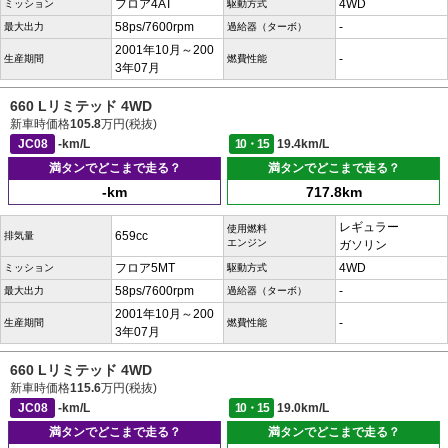
フロア4AT
4WD
ミッション
駆動方式
58ps/7600rpm
-
最大出力
過給器（ターボ）
2001年10月～200
-
生産期間
燃費性能
3年07月
660 Lリミテッド 4WD
新車時価格
105.8
万円(税抜)
JC08
-km/L
10・15
19.4km/L
満タンでどこまで走る？
満タンでどこまで走る？
-km
717.8km
レギュラー
使用燃料
659cc
排気量
エンジン
ガソリン
フロア5MT
4WD
ミッション
駆動方式
58ps/7600rpm
-
最大出力
過給器（ターボ）
2001年10月～200
-
生産期間
燃費性能
3年07月
660 Lリミテッド 4WD
新車時価格
115.6
万円(税抜)
JC08
-km/L
10・15
19.0km/L
満タンでどこまで走る？
満タンでどこまで走る？