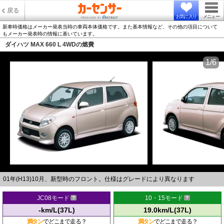
戻る
お気に入り
メニュー
新車時価格はメーカー発表当時の車両本体価格です。また基本情報など、その他の項目について
もメーカー発表時の情報に基いています。
ダイハツ MAX 660 L 4WDの燃費
1/6
01年(H13)10月、新型時のフロント。仕様はグレードにより異なります
JC08モード
10・15モード
-km/L(37L)
19.0km/L(37L)
満タン
でどこまで走る？
満タン
でどこまで走る？