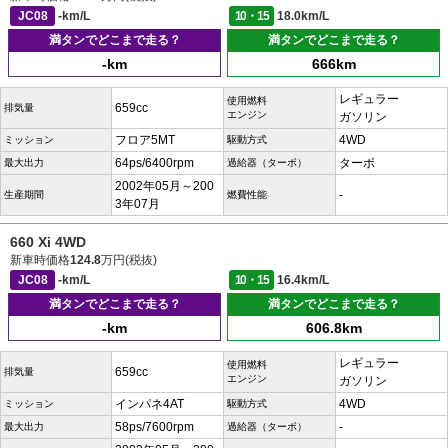
JC08
-km/L
10・15
18.0km/L
満タンでどこまで走る？
満タンでどこまで走る？
-km
666km
レギュラー
使用燃料
659cc
排気量
エンジン
ガソリン
フロア5MT
4WD
ミッション
駆動方式
64ps/6400rpm
ターボ
最大出力
過給器（ターボ）
2002年05月～200
-
生産期間
燃費性能
3年07月
660 Xi 4WD
新車時価格
124.8
万円(税抜)
JC08
-km/L
10・15
16.4km/L
満タンでどこまで走る？
満タンでどこまで走る？
-km
606.8km
レギュラー
使用燃料
659cc
排気量
エンジン
ガソリン
インパネ4AT
4WD
ミッション
駆動方式
58ps/7600rpm
-
最大出力
過給器（ターボ）