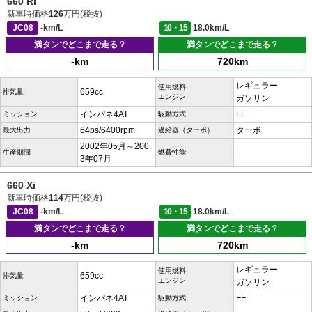
660 Ri
新車時価格
126
万円(税抜)
JC08
-km/L
10・15
18.0km/L
満タンでどこまで走る？
満タンでどこまで走る？
-km
720km
レギュラー
使用燃料
659cc
排気量
エンジン
ガソリン
インパネ4AT
FF
ミッション
駆動方式
64ps/6400rpm
ターボ
最大出力
過給器（ターボ）
2002年05月～200
-
生産期間
燃費性能
3年07月
660 Xi
新車時価格
114
万円(税抜)
JC08
-km/L
10・15
18.0km/L
満タンでどこまで走る？
満タンでどこまで走る？
-km
720km
レギュラー
使用燃料
659cc
排気量
エンジン
ガソリン
インパネ4AT
FF
ミッション
駆動方式