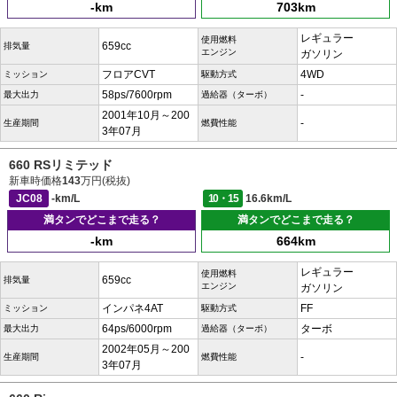
-km
703km
レギュラー
使用燃料
659cc
排気量
エンジン
ガソリン
フロアCVT
4WD
ミッション
駆動方式
58ps/7600rpm
-
最大出力
過給器（ターボ）
2001年10月～200
-
生産期間
燃費性能
3年07月
660 RSリミテッド
新車時価格
143
万円(税抜)
JC08
-km/L
10・15
16.6km/L
満タンでどこまで走る？
満タンでどこまで走る？
-km
664km
レギュラー
使用燃料
659cc
排気量
エンジン
ガソリン
インパネ4AT
FF
ミッション
駆動方式
64ps/6000rpm
ターボ
最大出力
過給器（ターボ）
2002年05月～200
-
生産期間
燃費性能
3年07月