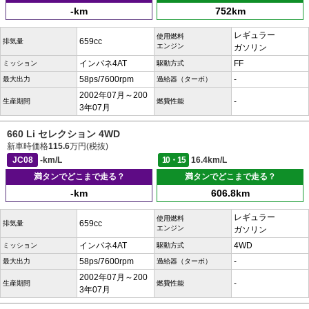
-km
752km
レギュラー
使用燃料
659cc
排気量
エンジン
ガソリン
インパネ4AT
FF
ミッション
駆動方式
58ps/7600rpm
-
最大出力
過給器（ターボ）
2002年07月～200
-
生産期間
燃費性能
3年07月
660 Li セレクション 4WD
新車時価格
115.6
万円(税抜)
JC08
-km/L
10・15
16.4km/L
満タンでどこまで走る？
満タンでどこまで走る？
-km
606.8km
レギュラー
使用燃料
659cc
排気量
エンジン
ガソリン
インパネ4AT
4WD
ミッション
駆動方式
58ps/7600rpm
-
最大出力
過給器（ターボ）
2002年07月～200
-
生産期間
燃費性能
3年07月