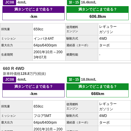
JC08
-km/L
10・15
16.4km/L
満タンでどこまで走る？
満タンでどこまで走る？
-km
606.8km
レギュラー
使用燃料
659cc
排気量
エンジン
ガソリン
インパネ4AT
4WD
ミッション
駆動方式
64ps/6400rpm
ターボ
最大出力
過給器（ターボ）
2001年10月～200
-
生産期間
燃費性能
3年07月
660 R 4WD
新車時価格
128.8
万円(税抜)
JC08
-km/L
10・15
18.0km/L
満タンでどこまで走る？
満タンでどこまで走る？
-km
666km
レギュラー
使用燃料
659cc
排気量
エンジン
ガソリン
フロア5MT
4WD
ミッション
駆動方式
64ps/6400rpm
ターボ
最大出力
過給器（ターボ）
2001年10月～200