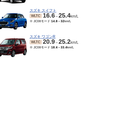
スズキ スイフト
16.6
25.4
WLTC
～
km/L
※ JC08モード
14.8
～
32
km/L
スズキ ワゴンR
20.9
25.2
WLTC
～
km/L
※ JC08モード
18.4
～
33.4
km/L