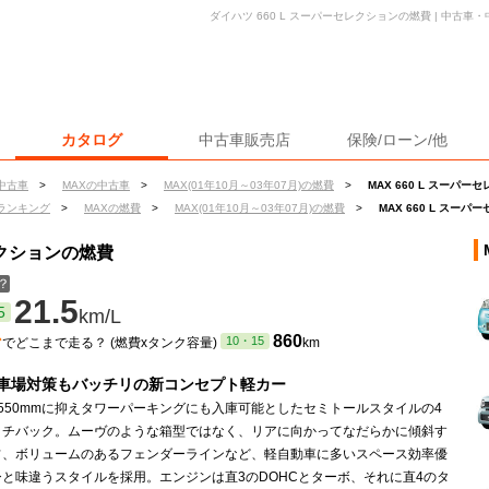
ダイハツ 660 L スーパーセレクションの燃費 | 中古
カタログ
中古車販売店
保険/ローン/他
中古車
>
MAXの中古車
>
MAX(01年10月～03年07月)の燃費
>
MAX 660 L スーパ
ランキング
>
MAXの燃費
>
MAX(01年10月～03年07月)の燃費
>
MAX 660 L スー
セレクションの燃費
？
21.5
5
km/L
ン
860
10・15
でどこまで走る？ (燃費xタンク容量)
km
車場対策もバッチリの新コンセプト軽カー
550mmに抑えタワーパーキングにも入庫可能としたセミトールスタイルの4
ッチバック。ムーヴのような箱型ではなく、リアに向かってなだらかに傾斜す
フ、ボリュームのあるフェンダーラインなど、軽自動車に多いスペース効率優
と味違うスタイルを採用。エンジンは直3のDOHCとターボ、それに直4のタ