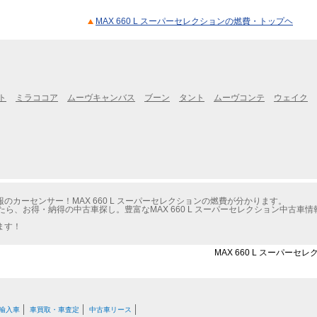
MAX 660 L スーパーセレクションの燃費・トップヘ
ト
ミラココア
ムーヴキャンバス
ブーン
タント
ムーヴコンテ
ウェイク
カーセンサー！MAX 660 L スーパーセレクションの燃費が分かります。
たら、お得・納得の中古車探し。豊富なMAX 660 L スーパーセレクション中古車
ます！
MAX 660 L スーパー
輸入車
車買取・車査定
中古車リース