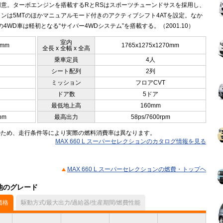
用意。ターボエンジンを搭載するRとRSはスポーツチューンドサスを採用し、
ンは5MTのほかマニュアルモード付きのアクティブシフト4ATを設定。なか
の4WD車は軽初となる“サイバー4WDシステム”を搭載する。（2001.10）
室内
0mm
1765x1275x1270mm
全長 x 全幅 x 全高
乗車定員
4人
シート配列
2列
ミッション
フロアCVT
ドア数
5ドア
最低地上高
160mm
pm
最高出力
58ps/7600rpm
のため、走行条件等により実際の燃料消費率は異なります。
MAX 660 L スーパーセレクションのカタログ情報を見る
MAX 660 L スーパーセレクションの燃費・トップヘ
の他のグレード
価格
駆動方式/最大出力/過給器/生産期間/燃費性能