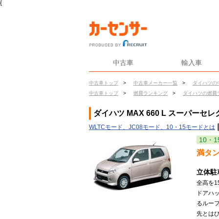
{
中古車
輸入車
中古車トップ
>
中古車メーカー一覧
>
ダイハツの
中古車トップ
>
燃費ランキング
>
ダイハツの燃費
ダイハツ MAX 660 L スーパー
WLTCモード、JC08モード、10・15モードとは
10・1
満タ
立体駐
全高を1
ドアハ
るルー
先とはひ