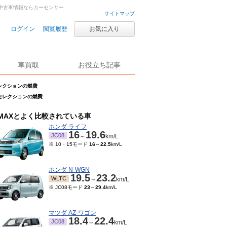
車・中古車情報ならカーセンサー
サイトマップ
ログイン
閲覧履歴
お気に入り
車買取
お役立ち記事
ーセレクションの燃費
パーセレクションの燃費
MAXとよく比較されている車
ホンダ ライフ
16
19.6
JC08
～
km/L
※ 10・15モード
16
～
22.5
km/L
ホンダ N-WGN
19.5
23.2
WLTC
～
km/L
※ JC08モード
23
～
29.4
km/L
マツダ AZ-ワゴン
18.4
22.4
JC08
～
km/L