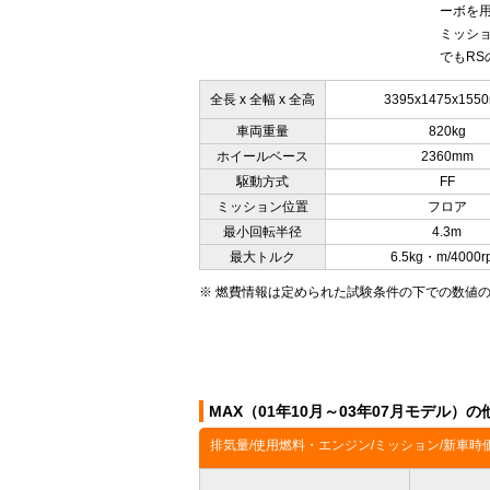
ーボを
ミッショ
でもRS
全長 x 全幅 x 全高
3395x1475x155
車両重量
820kg
ホイールベース
2360mm
駆動方式
FF
ミッション位置
フロア
最小回転半径
4.3m
最大トルク
6.5kg・m/4000r
※ 燃費情報は定められた試験条件の下での数値
MAX（01年10月～03年07月モデル）
排気量/使用燃料・エンジン/ミッション/新車時