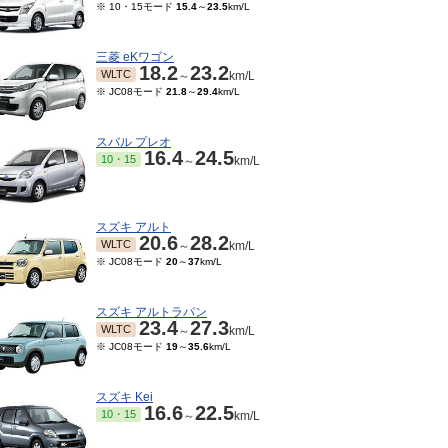
※ 10・15モード
15.4
～
23.5
km/L
三菱 eKワゴン
18.2
23.2
WLTC
～
km/L
※ JC08モード
21.8
～
29.4
km/L
スバル プレオ
16.4
24.5
10・15
～
km/L
スズキ アルト
20.6
28.2
WLTC
～
km/L
※ JC08モード
20
～
37
km/L
スズキ アルトラパン
23.4
27.3
WLTC
～
km/L
※ JC08モード
19
～
35.6
km/L
スズキ Kei
16.6
22.5
10・15
～
km/L