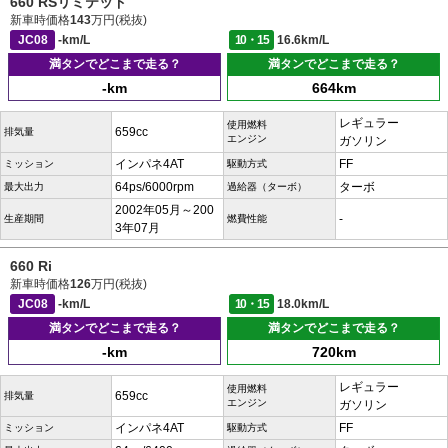
660 RSリミテッド
新車時価格
143
万円(税抜)
JC08
-km/L
10・15
16.6km/L
満タンでどこまで走る？
満タンでどこまで走る？
-km
664km
レギュラー
使用燃料
659cc
排気量
エンジン
ガソリン
インパネ4AT
FF
ミッション
駆動方式
64ps/6000rpm
ターボ
最大出力
過給器（ターボ）
2002年05月～200
-
生産期間
燃費性能
3年07月
660 Ri
新車時価格
126
万円(税抜)
JC08
-km/L
10・15
18.0km/L
満タンでどこまで走る？
満タンでどこまで走る？
-km
720km
レギュラー
使用燃料
659cc
排気量
エンジン
ガソリン
インパネ4AT
FF
ミッション
駆動方式