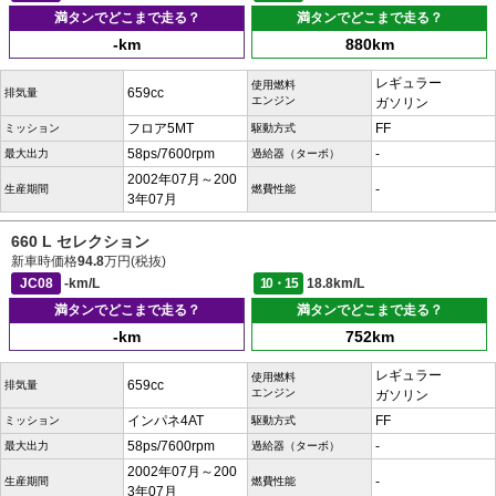
満タンでどこまで走る？
満タンでどこまで走る？
-km
880km
レギュラー
使用燃料
659cc
排気量
エンジン
ガソリン
フロア5MT
FF
ミッション
駆動方式
58ps/7600rpm
-
最大出力
過給器（ターボ）
2002年07月～200
-
生産期間
燃費性能
3年07月
660 L セレクション
新車時価格
94.8
万円(税抜)
JC08
-km/L
10・15
18.8km/L
満タンでどこまで走る？
満タンでどこまで走る？
-km
752km
レギュラー
使用燃料
659cc
排気量
エンジン
ガソリン
インパネ4AT
FF
ミッション
駆動方式
58ps/7600rpm
-
最大出力
過給器（ターボ）
2002年07月～200
-
生産期間
燃費性能
3年07月