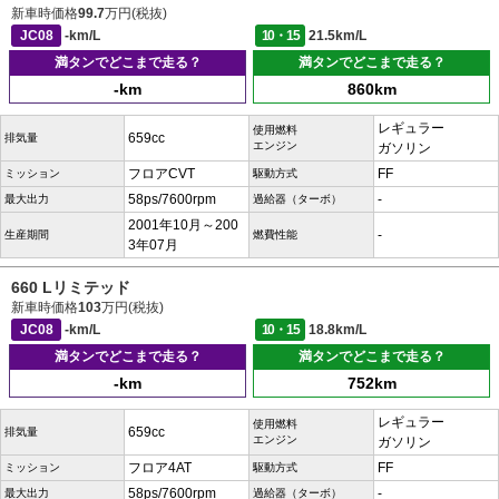
新車時価格
99.7
万円(税抜)
JC08
-km/L
10・15
21.5km/L
満タンでどこまで走る？
満タンでどこまで走る？
-km
860km
レギュラー
使用燃料
659cc
排気量
エンジン
ガソリン
フロアCVT
FF
ミッション
駆動方式
58ps/7600rpm
-
最大出力
過給器（ターボ）
2001年10月～200
-
生産期間
燃費性能
3年07月
660 Lリミテッド
新車時価格
103
万円(税抜)
JC08
-km/L
10・15
18.8km/L
満タンでどこまで走る？
満タンでどこまで走る？
-km
752km
レギュラー
使用燃料
659cc
排気量
エンジン
ガソリン
フロア4AT
FF
ミッション
駆動方式
58ps/7600rpm
-
最大出力
過給器（ターボ）