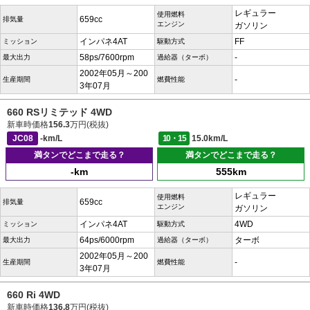
レギュラー
使用燃料
659cc
排気量
エンジン
ガソリン
インパネ4AT
FF
ミッション
駆動方式
58ps/7600rpm
-
最大出力
過給器（ターボ）
2002年05月～200
-
生産期間
燃費性能
3年07月
660 RSリミテッド 4WD
新車時価格
156.3
万円(税抜)
JC08
-km/L
10・15
15.0km/L
満タンでどこまで走る？
満タンでどこまで走る？
-km
555km
レギュラー
使用燃料
659cc
排気量
エンジン
ガソリン
インパネ4AT
4WD
ミッション
駆動方式
64ps/6000rpm
ターボ
最大出力
過給器（ターボ）
2002年05月～200
-
生産期間
燃費性能
3年07月
660 Ri 4WD
新車時価格
136.8
万円(税抜)