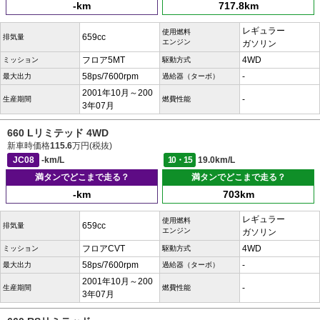
-km
717.8km
レギュラー
使用燃料
659cc
排気量
エンジン
ガソリン
フロア5MT
4WD
ミッション
駆動方式
58ps/7600rpm
-
最大出力
過給器（ターボ）
2001年10月～200
-
生産期間
燃費性能
3年07月
660 Lリミテッド 4WD
新車時価格
115.6
万円(税抜)
JC08
-km/L
10・15
19.0km/L
満タンでどこまで走る？
満タンでどこまで走る？
-km
703km
レギュラー
使用燃料
659cc
排気量
エンジン
ガソリン
フロアCVT
4WD
ミッション
駆動方式
58ps/7600rpm
-
最大出力
過給器（ターボ）
2001年10月～200
-
生産期間
燃費性能
3年07月