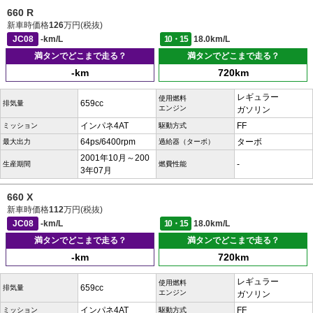
660 R
新車時価格
126
万円(税抜)
JC08
-km/L
10・15
18.0km/L
満タンでどこまで走る？
満タンでどこまで走る？
-km
720km
レギュラー
使用燃料
659cc
排気量
エンジン
ガソリン
インパネ4AT
FF
ミッション
駆動方式
64ps/6400rpm
ターボ
最大出力
過給器（ターボ）
2001年10月～200
-
生産期間
燃費性能
3年07月
660 X
新車時価格
112
万円(税抜)
JC08
-km/L
10・15
18.0km/L
満タンでどこまで走る？
満タンでどこまで走る？
-km
720km
レギュラー
使用燃料
659cc
排気量
エンジン
ガソリン
インパネ4AT
FF
ミッション
駆動方式