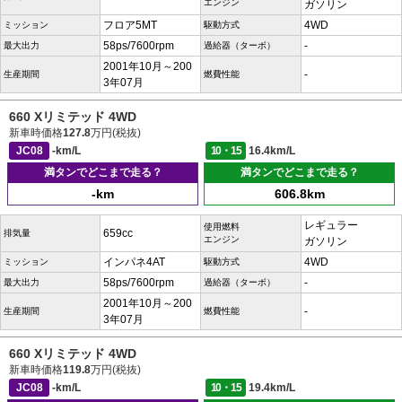
エンジン
ガソリン
フロア5MT
4WD
ミッション
駆動方式
58ps/7600rpm
-
最大出力
過給器（ターボ）
2001年10月～200
-
生産期間
燃費性能
3年07月
660 Xリミテッド 4WD
新車時価格
127.8
万円(税抜)
JC08
-km/L
10・15
16.4km/L
満タンでどこまで走る？
満タンでどこまで走る？
-km
606.8km
レギュラー
使用燃料
659cc
排気量
エンジン
ガソリン
インパネ4AT
4WD
ミッション
駆動方式
58ps/7600rpm
-
最大出力
過給器（ターボ）
2001年10月～200
-
生産期間
燃費性能
3年07月
660 Xリミテッド 4WD
新車時価格
119.8
万円(税抜)
JC08
-km/L
10・15
19.4km/L