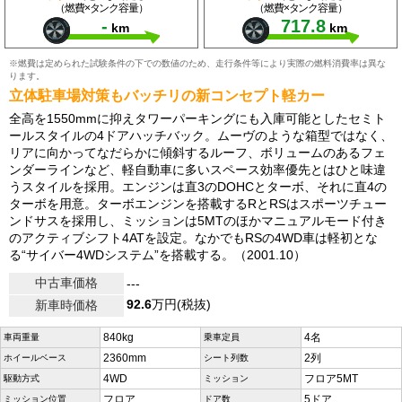
（燃費×タンク容量）
（燃費×タンク容量）
-
717.8
km
km
※燃費は定められた試験条件の下での数値のため、走行条件等により実際の燃料消費率は異な
ります。
立体駐車場対策もバッチリの新コンセプト軽カー
全高を1550mmに抑えタワーパーキングにも入庫可能としたセミト
ールスタイルの4ドアハッチバック。ムーヴのような箱型ではなく、
リアに向かってなだらかに傾斜するルーフ、ボリュームのあるフェ
ンダーラインなど、軽自動車に多いスペース効率優先とはひと味違
うスタイルを採用。エンジンは直3のDOHCとターボ、それに直4の
ターボを用意。ターボエンジンを搭載するRとRSはスポーツチュー
ンドサスを採用し、ミッションは5MTのほかマニュアルモード付き
のアクティブシフト4ATを設定。なかでもRSの4WD車は軽初とな
る“サイバー4WDシステム”を搭載する。（2001.10）
中古車価格
---
92.6
万円(税抜)
新車時価格
840kg
4名
車両重量
乗車定員
2360mm
2列
ホイールベース
シート列数
4WD
フロア5MT
駆動方式
ミッション
フロア
5ドア
ミッション位置
ドア数