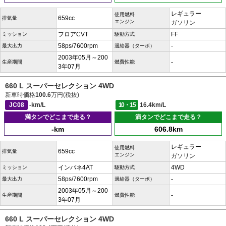
レギュラー
使用燃料
659cc
排気量
エンジン
ガソリン
フロアCVT
FF
ミッション
駆動方式
58ps/7600rpm
-
最大出力
過給器（ターボ）
2003年05月～200
-
生産期間
燃費性能
3年07月
660 L スーパーセレクション 4WD
新車時価格
100.6
万円(税抜)
JC08
-km/L
10・15
16.4km/L
満タンでどこまで走る？
満タンでどこまで走る？
-km
606.8km
レギュラー
使用燃料
659cc
排気量
エンジン
ガソリン
インパネ4AT
4WD
ミッション
駆動方式
58ps/7600rpm
-
最大出力
過給器（ターボ）
2003年05月～200
-
生産期間
燃費性能
3年07月
660 L スーパーセレクション 4WD