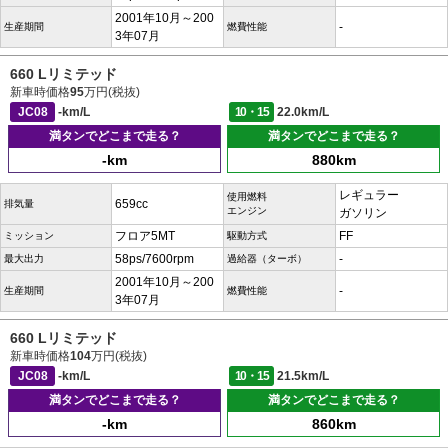
2001年10月～200
-
生産期間
燃費性能
3年07月
660 Lリミテッド
新車時価格
95
万円(税抜)
JC08
-km/L
10・15
22.0km/L
満タンでどこまで走る？
満タンでどこまで走る？
-km
880km
レギュラー
使用燃料
659cc
排気量
エンジン
ガソリン
フロア5MT
FF
ミッション
駆動方式
58ps/7600rpm
-
最大出力
過給器（ターボ）
2001年10月～200
-
生産期間
燃費性能
3年07月
660 Lリミテッド
新車時価格
104
万円(税抜)
JC08
-km/L
10・15
21.5km/L
満タンでどこまで走る？
満タンでどこまで走る？
-km
860km