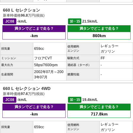
660 L セレクション
新車時価格
96.8
万円(税抜)
JC08
-km/L
10・15
21.5km/L
満タンでどこまで走る？
満タンでどこまで走る？
-km
860km
レギュラー
使用燃料
659cc
排気量
エンジン
ガソリン
フロアCVT
FF
ミッション
駆動方式
58ps/7600rpm
-
最大出力
過給器（ターボ）
2002年07月～200
-
生産期間
燃費性能
3年07月
660 L セレクション 4WD
新車時価格
97.6
万円(税抜)
JC08
-km/L
10・15
19.4km/L
満タンでどこまで走る？
満タンでどこまで走る？
-km
717.8km
レギュラー
使用燃料
659cc
排気量
エンジン
ガソリン