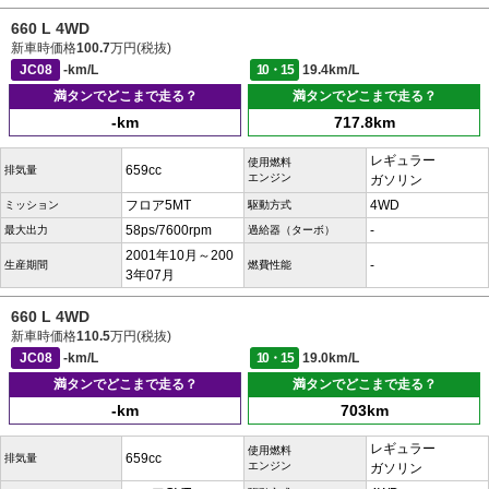
660 L 4WD
新車時価格
100.7
万円(税抜)
JC08
-km/L
10・15
19.4km/L
満タンでどこまで走る？
満タンでどこまで走る？
-km
717.8km
レギュラー
使用燃料
659cc
排気量
エンジン
ガソリン
フロア5MT
4WD
ミッション
駆動方式
58ps/7600rpm
-
最大出力
過給器（ターボ）
2001年10月～200
-
生産期間
燃費性能
3年07月
660 L 4WD
新車時価格
110.5
万円(税抜)
JC08
-km/L
10・15
19.0km/L
満タンでどこまで走る？
満タンでどこまで走る？
-km
703km
レギュラー
使用燃料
659cc
排気量
エンジン
ガソリン