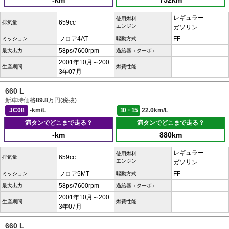
-km
752km
レギュラー
使用燃料
659cc
排気量
エンジン
ガソリン
フロア4AT
FF
ミッション
駆動方式
58ps/7600rpm
-
最大出力
過給器（ターボ）
2001年10月～200
-
生産期間
燃費性能
3年07月
660 L
新車時価格
89.8
万円(税抜)
JC08
-km/L
10・15
22.0km/L
満タンでどこまで走る？
満タンでどこまで走る？
-km
880km
レギュラー
使用燃料
659cc
排気量
エンジン
ガソリン
フロア5MT
FF
ミッション
駆動方式
58ps/7600rpm
-
最大出力
過給器（ターボ）
2001年10月～200
-
生産期間
燃費性能
3年07月
660 L