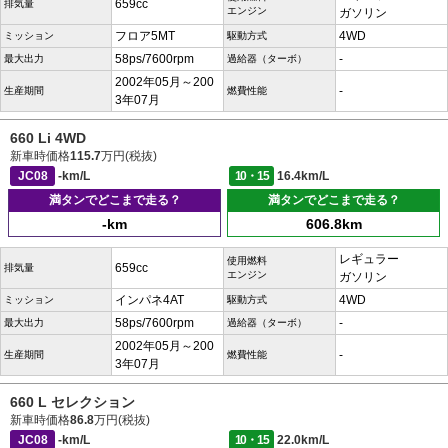
659cc
排気量
エンジン
ガソリン
フロア5MT
4WD
ミッション
駆動方式
58ps/7600rpm
-
最大出力
過給器（ターボ）
2002年05月～200
-
生産期間
燃費性能
3年07月
660 Li 4WD
新車時価格
115.7
万円(税抜)
JC08
-km/L
10・15
16.4km/L
満タンでどこまで走る？
満タンでどこまで走る？
-km
606.8km
レギュラー
使用燃料
659cc
排気量
エンジン
ガソリン
インパネ4AT
4WD
ミッション
駆動方式
58ps/7600rpm
-
最大出力
過給器（ターボ）
2002年05月～200
-
生産期間
燃費性能
3年07月
660 L セレクション
新車時価格
86.8
万円(税抜)
JC08
-km/L
10・15
22.0km/L