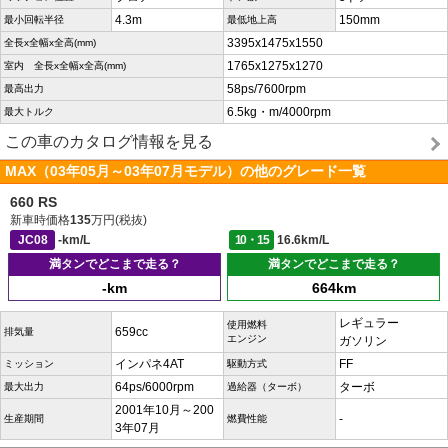
4.3m
150mm
最小回転半径
最低地上高
3395x1475x1550
全長x全幅x全高(mm)
1765x1275x1270
室内 全長x全幅x全高(mm)
58ps/7600rpm
最高出力
6.5kg・m/4000rpm
最大トルク
この車のカタログ情報を見る
MAX（03年05月～03年07月モデル）の他のグレード一覧
660 RS
新車時価格
135
万円(税抜)
JC08
-km/L
10・15
16.6km/L
満タンでどこまで走る？
満タンでどこまで走る？
-km
664km
レギュラー
使用燃料
659cc
排気量
エンジン
ガソリン
インパネ4AT
FF
ミッション
駆動方式
64ps/6000rpm
ターボ
最大出力
過給器（ターボ）
2001年10月～200
-
生産期間
燃費性能
3年07月