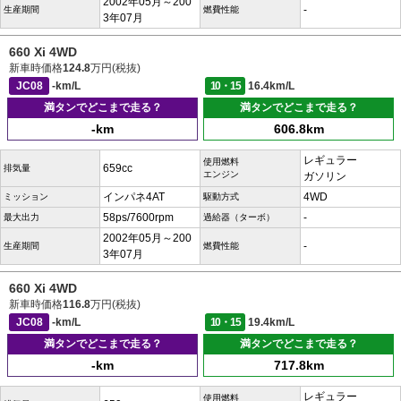
2002年05月～200
-
生産期間
燃費性能
3年07月
660 Xi 4WD
新車時価格
124.8
万円(税抜)
JC08
-km/L
10・15
16.4km/L
満タンでどこまで走る？
満タンでどこまで走る？
-km
606.8km
レギュラー
使用燃料
659cc
排気量
エンジン
ガソリン
インパネ4AT
4WD
ミッション
駆動方式
58ps/7600rpm
-
最大出力
過給器（ターボ）
2002年05月～200
-
生産期間
燃費性能
3年07月
660 Xi 4WD
新車時価格
116.8
万円(税抜)
JC08
-km/L
10・15
19.4km/L
満タンでどこまで走る？
満タンでどこまで走る？
-km
717.8km
レギュラー
使用燃料