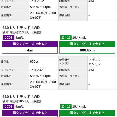
フロアCVT
4WD
ミッション
駆動方式
58ps/7600rpm
-
最大出力
過給器（ターボ）
2001年10月～200
-
生産期間
燃費性能
3年07月
660 Lリミテッド 4WD
新車時価格
113.8
万円(税抜)
JC08
-km/L
10・15
16.4km/L
満タンでどこまで走る？
満タンでどこまで走る？
-km
606.8km
レギュラー
使用燃料
659cc
排気量
エンジン
ガソリン
フロア4AT
4WD
ミッション
駆動方式
58ps/7600rpm
-
最大出力
過給器（ターボ）
2001年10月～200
-
生産期間
燃費性能
3年07月
660 Lリミテッド 4WD
新車時価格
105.8
万円(税抜)
JC08
-km/L
10・15
19.4km/L
満タンでどこまで走る？
満タンでどこまで走る？