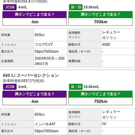
新車時価格
102.4
万円(税抜)
JC08
-km/L
10・15
19.0km/L
満タンでどこまで走る？
満タンでどこまで走る？
-km
703km
レギュラー
使用燃料
659cc
排気量
エンジン
ガソリン
フロアCVT
4WD
ミッション
駆動方式
58ps/7600rpm
-
最大出力
過給器（ターボ）
2003年05月～200
-
生産期間
燃費性能
3年07月
660 Li スーパーセレクション
新車時価格
103
万円(税抜)
JC08
-km/L
10・15
18.8km/L
満タンでどこまで走る？
満タンでどこまで走る？
-km
752km
レギュラー
使用燃料
659cc
排気量
エンジン
ガソリン
インパネ4AT
FF
ミッション
駆動方式
58ps/7600rpm
-
最大出力
過給器（ターボ）