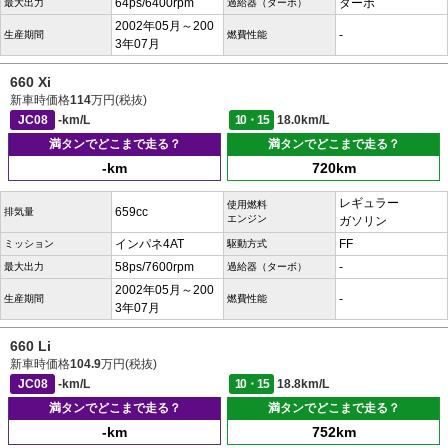
64ps/6400rpm
ターボ
最大出力
過給器（ターボ）
2002年05月～200
-
生産期間
燃費性能
3年07月
660 Xi
新車時価格
114
万円(税抜)
JC08
-km/L
10・15
18.0km/L
満タンでどこまで走る？
満タンでどこまで走る？
-km
720km
レギュラー
使用燃料
659cc
排気量
エンジン
ガソリン
インパネ4AT
FF
ミッション
駆動方式
58ps/7600rpm
-
最大出力
過給器（ターボ）
2002年05月～200
-
生産期間
燃費性能
3年07月
660 Li
新車時価格
104.9
万円(税抜)
JC08
-km/L
10・15
18.8km/L
満タンでどこまで走る？
満タンでどこまで走る？
-km
752km