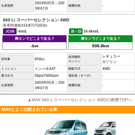
2003年05月～200
-
生産期間
燃費性能
3年07月
660 Li スーパーセレクション 4WD
新車時価格
113.8
万円(税抜)
JC08
-km/L
10・15
16.4km/L
満タンでどこまで走る？
満タンでどこまで走る？
-km
606.8km
レギュラー
使用燃料
659cc
排気量
エンジン
ガソリン
インパネ4AT
4WD
ミッション
駆動方式
58ps/7600rpm
-
最大出力
過給器（ターボ）
2003年05月～200
-
生産期間
燃費性能
3年07月
▲MAX 660 L スーパーセレクション 4WDの燃費TOPへ
MAXとよく比較されている車