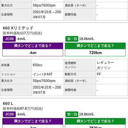
58ps/7600rpm
-
最大出力
過給器（ターボ）
2001年10月～200
-
生産期間
燃費性能
3年07月
660 Xリミテッド
新車時価格
117
万円(税抜)
JC08
-km/L
10・15
18.0km/L
満タンでどこまで走る？
満タンでどこまで走る？
-km
720km
レギュラー
使用燃料
659cc
排気量
エンジン
ガソリン
インパネ4AT
FF
ミッション
駆動方式
58ps/7600rpm
-
最大出力
過給器（ターボ）
2001年10月～200
-
生産期間
燃費性能
3年07月
660 L
新車時価格
97.9
万円(税抜)
JC08
-km/L
10・15
18.8km/L
満タンでどこまで走る？
満タンでどこまで走る？