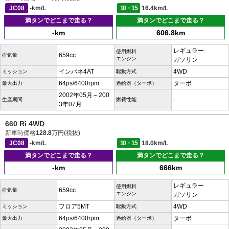
JC08
-km/L
10・15
16.4km/L
満タンでどこまで走る？
満タンでどこまで走る？
-km
606.8km
レギュラー
使用燃料
659cc
排気量
エンジン
ガソリン
インパネ4AT
4WD
ミッション
駆動方式
64ps/6400rpm
ターボ
最大出力
過給器（ターボ）
2002年05月～200
-
生産期間
燃費性能
3年07月
660 Ri 4WD
新車時価格
128.8
万円(税抜)
JC08
-km/L
10・15
18.0km/L
満タンでどこまで走る？
満タンでどこまで走る？
-km
666km
レギュラー
使用燃料
659cc
排気量
エンジン
ガソリン
フロア5MT
4WD
ミッション
駆動方式
64ps/6400rpm
ターボ
最大出力
過給器（ターボ）