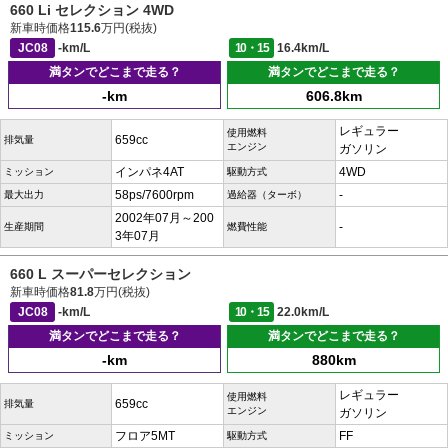
660 Li セレクション 4WD
新車時価格
115.6
万円(税抜)
JC08
-km/L
10・15
16.4km/L
満タンでどこまで走る？
満タンでどこまで走る？
-km
606.8km
レギュラー
使用燃料
659cc
排気量
エンジン
ガソリン
インパネ4AT
4WD
ミッション
駆動方式
58ps/7600rpm
-
最大出力
過給器（ターボ）
2002年07月～200
-
生産期間
燃費性能
3年07月
660 L スーパーセレクション
新車時価格
81.8
万円(税抜)
JC08
-km/L
10・15
22.0km/L
満タンでどこまで走る？
満タンでどこまで走る？
-km
880km
レギュラー
使用燃料
659cc
排気量
エンジン
ガソリン
フロア5MT
FF
ミッション
駆動方式