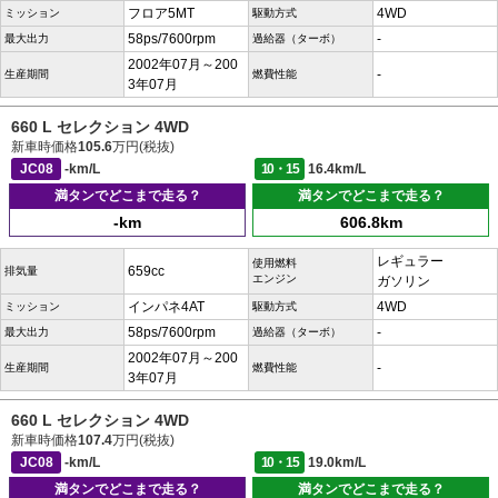
フロア5MT
4WD
ミッション
駆動方式
58ps/7600rpm
-
最大出力
過給器（ターボ）
2002年07月～200
-
生産期間
燃費性能
3年07月
660 L セレクション 4WD
新車時価格
105.6
万円(税抜)
JC08
-km/L
10・15
16.4km/L
満タンでどこまで走る？
満タンでどこまで走る？
-km
606.8km
レギュラー
使用燃料
659cc
排気量
エンジン
ガソリン
インパネ4AT
4WD
ミッション
駆動方式
58ps/7600rpm
-
最大出力
過給器（ターボ）
2002年07月～200
-
生産期間
燃費性能
3年07月
660 L セレクション 4WD
新車時価格
107.4
万円(税抜)
JC08
-km/L
10・15
19.0km/L
満タンでどこまで走る？
満タンでどこまで走る？