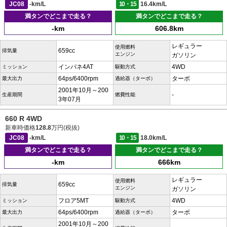
JC08
-km/L
10・15
16.4km/L
満タンでどこまで走る？
満タンでどこまで走る？
-km
606.8km
レギュラー
使用燃料
659cc
排気量
エンジン
ガソリン
インパネ4AT
4WD
ミッション
駆動方式
64ps/6400rpm
ターボ
最大出力
過給器（ターボ）
2001年10月～200
-
生産期間
燃費性能
3年07月
660 R 4WD
新車時価格
128.8
万円(税抜)
JC08
-km/L
10・15
18.0km/L
満タンでどこまで走る？
満タンでどこまで走る？
-km
666km
レギュラー
使用燃料
659cc
排気量
エンジン
ガソリン
フロア5MT
4WD
ミッション
駆動方式
64ps/6400rpm
ターボ
最大出力
過給器（ターボ）
2001年10月～200