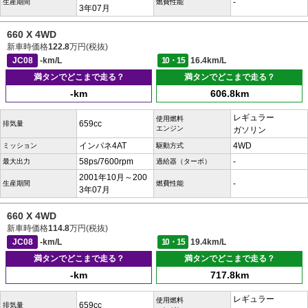
-
生産期間
燃費性能
3年07月
660 X 4WD
新車時価格
122.8
万円(税抜)
JC08
-km/L
10・15
16.4km/L
満タンでどこまで走る？
満タンでどこまで走る？
-km
606.8km
レギュラー
使用燃料
659cc
排気量
エンジン
ガソリン
インパネ4AT
4WD
ミッション
駆動方式
58ps/7600rpm
-
最大出力
過給器（ターボ）
2001年10月～200
-
生産期間
燃費性能
3年07月
660 X 4WD
新車時価格
114.8
万円(税抜)
JC08
-km/L
10・15
19.4km/L
満タンでどこまで走る？
満タンでどこまで走る？
-km
717.8km
レギュラー
使用燃料
659cc
排気量