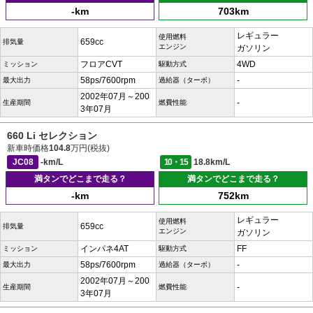
-km
703km
レギュラー
使用燃料
659cc
排気量
エンジン
ガソリン
フロアCVT
4WD
ミッション
駆動方式
58ps/7600rpm
-
最大出力
過給器（ターボ）
2002年07月～200
-
生産期間
燃費性能
3年07月
660 Li セレクション
新車時価格
104.8
万円(税抜)
JC08
-km/L
10・15
18.8km/L
満タンでどこまで走る？
満タンでどこまで走る？
-km
752km
レギュラー
使用燃料
659cc
排気量
エンジン
ガソリン
インパネ4AT
FF
ミッション
駆動方式
58ps/7600rpm
-
最大出力
過給器（ターボ）
2002年07月～200
-
生産期間
燃費性能
3年07月