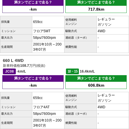
満タンでどこまで走る？
満タンでどこまで走る？
-km
717.8km
レギュラー
使用燃料
659cc
排気量
エンジン
ガソリン
フロア5MT
4WD
ミッション
駆動方式
58ps/7600rpm
-
最大出力
過給器（ターボ）
2001年10月～200
-
生産期間
燃費性能
3年07月
660 L 4WD
新車時価格
108.7
万円(税抜)
JC08
-km/L
10・15
16.4km/L
満タンでどこまで走る？
満タンでどこまで走る？
-km
606.8km
レギュラー
使用燃料
659cc
排気量
エンジン
ガソリン
フロア4AT
4WD
ミッション
駆動方式
58ps/7600rpm
-
最大出力
過給器（ターボ）
2001年10月～200
-
生産期間
燃費性能
3年07月