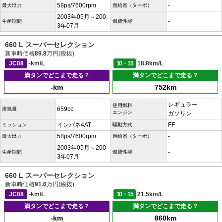
58ps/7600rpm
-
最大出力
過給器（ターボ）
2003年05月～200
-
生産期間
燃費性能
3年07月
660 L スーパーセレクション
新車時価格
89.8
万円(税抜)
JC08
-km/L
10・15
18.8km/L
満タンでどこまで走る？
満タンでどこまで走る？
-km
752km
レギュラー
使用燃料
659cc
排気量
エンジン
ガソリン
インパネ4AT
FF
ミッション
駆動方式
58ps/7600rpm
-
最大出力
過給器（ターボ）
2003年05月～200
-
生産期間
燃費性能
3年07月
660 L スーパーセレクション
新車時価格
91.6
万円(税抜)
JC08
-km/L
10・15
21.5km/L
満タンでどこまで走る？
満タンでどこまで走る？
-km
860km