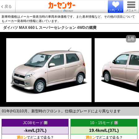
戻る
お気に入り
メニュー
新車時価格はメーカー発表当時の車両本体価格です。また基本情報など、その他の項目について
もメーカー発表時の情報に基いています。
ダイハツ MAX 660 L スーパーセレクション 4WDの燃費
1/6
01年(H13)10月、新型時のフロント。仕様はグレードにより異なります
JC08モード
10・15モード
-km/L(37L)
19.4km/L(37L)
満タン
でどこまで走る？
満タン
でどこまで走る？