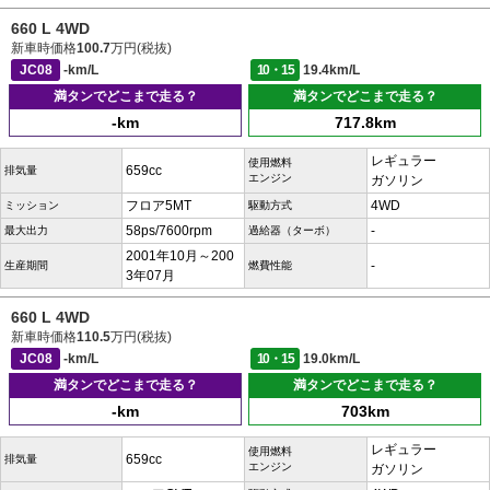
660 L 4WD
新車時価格
100.7
万円(税抜)
JC08
-km/L
10・15
19.4km/L
満タンでどこまで走る？
満タンでどこまで走る？
-km
717.8km
レギュラー
使用燃料
659cc
排気量
エンジン
ガソリン
フロア5MT
4WD
ミッション
駆動方式
58ps/7600rpm
-
最大出力
過給器（ターボ）
2001年10月～200
-
生産期間
燃費性能
3年07月
660 L 4WD
新車時価格
110.5
万円(税抜)
JC08
-km/L
10・15
19.0km/L
満タンでどこまで走る？
満タンでどこまで走る？
-km
703km
レギュラー
使用燃料
659cc
排気量
エンジン
ガソリン