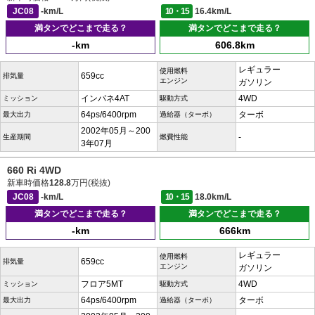
JC08
-km/L
10・15
16.4km/L
満タンでどこまで走る？
満タンでどこまで走る？
-km
606.8km
レギュラー
使用燃料
659cc
排気量
エンジン
ガソリン
インパネ4AT
4WD
ミッション
駆動方式
64ps/6400rpm
ターボ
最大出力
過給器（ターボ）
2002年05月～200
-
生産期間
燃費性能
3年07月
660 Ri 4WD
新車時価格
128.8
万円(税抜)
JC08
-km/L
10・15
18.0km/L
満タンでどこまで走る？
満タンでどこまで走る？
-km
666km
レギュラー
使用燃料
659cc
排気量
エンジン
ガソリン
フロア5MT
4WD
ミッション
駆動方式
64ps/6400rpm
ターボ
最大出力
過給器（ターボ）