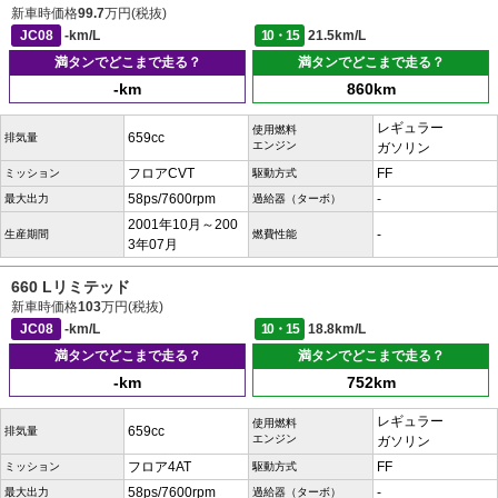
新車時価格
99.7
万円(税抜)
JC08
-km/L
10・15
21.5km/L
満タンでどこまで走る？
満タンでどこまで走る？
-km
860km
レギュラー
使用燃料
659cc
排気量
エンジン
ガソリン
フロアCVT
FF
ミッション
駆動方式
58ps/7600rpm
-
最大出力
過給器（ターボ）
2001年10月～200
-
生産期間
燃費性能
3年07月
660 Lリミテッド
新車時価格
103
万円(税抜)
JC08
-km/L
10・15
18.8km/L
満タンでどこまで走る？
満タンでどこまで走る？
-km
752km
レギュラー
使用燃料
659cc
排気量
エンジン
ガソリン
フロア4AT
FF
ミッション
駆動方式
58ps/7600rpm
-
最大出力
過給器（ターボ）