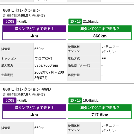
660 L セレクション
新車時価格
96.8
万円(税抜)
JC08
-km/L
10・15
21.5km/L
満タンでどこまで走る？
満タンでどこまで走る？
-km
860km
レギュラー
使用燃料
659cc
排気量
エンジン
ガソリン
フロアCVT
FF
ミッション
駆動方式
58ps/7600rpm
-
最大出力
過給器（ターボ）
2002年07月～200
-
生産期間
燃費性能
3年07月
660 L セレクション 4WD
新車時価格
97.6
万円(税抜)
JC08
-km/L
10・15
19.4km/L
満タンでどこまで走る？
満タンでどこまで走る？
-km
717.8km
レギュラー
使用燃料
659cc
排気量
エンジン
ガソリン