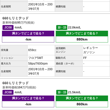
2001年10月～200
-
生産期間
燃費性能
3年07月
660 Lリミテッド
新車時価格
95
万円(税抜)
JC08
-km/L
10・15
22.0km/L
満タンでどこまで走る？
満タンでどこまで走る？
-km
880km
レギュラー
使用燃料
659cc
排気量
エンジン
ガソリン
フロア5MT
FF
ミッション
駆動方式
58ps/7600rpm
-
最大出力
過給器（ターボ）
2001年10月～200
-
生産期間
燃費性能
3年07月
660 Lリミテッド
新車時価格
104
万円(税抜)
JC08
-km/L
10・15
21.5km/L
満タンでどこまで走る？
満タンでどこまで走る？
-km
860km