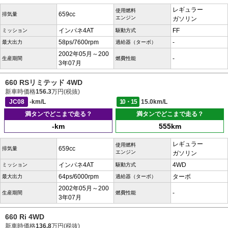
レギュラー
使用燃料
659cc
排気量
エンジン
ガソリン
インパネ4AT
FF
ミッション
駆動方式
58ps/7600rpm
-
最大出力
過給器（ターボ）
2002年05月～200
-
生産期間
燃費性能
3年07月
660 RSリミテッド 4WD
新車時価格
156.3
万円(税抜)
JC08
-km/L
10・15
15.0km/L
満タンでどこまで走る？
満タンでどこまで走る？
-km
555km
レギュラー
使用燃料
659cc
排気量
エンジン
ガソリン
インパネ4AT
4WD
ミッション
駆動方式
64ps/6000rpm
ターボ
最大出力
過給器（ターボ）
2002年05月～200
-
生産期間
燃費性能
3年07月
660 Ri 4WD
新車時価格
136.8
万円(税抜)