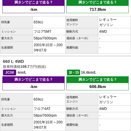
満タンでどこまで走る？
満タンでどこまで走る？
-km
717.8km
レギュラー
使用燃料
659cc
排気量
エンジン
ガソリン
フロア5MT
4WD
ミッション
駆動方式
58ps/7600rpm
-
最大出力
過給器（ターボ）
2001年10月～200
-
生産期間
燃費性能
3年07月
660 L 4WD
新車時価格
108.7
万円(税抜)
JC08
-km/L
10・15
16.4km/L
満タンでどこまで走る？
満タンでどこまで走る？
-km
606.8km
レギュラー
使用燃料
659cc
排気量
エンジン
ガソリン
フロア4AT
4WD
ミッション
駆動方式
58ps/7600rpm
-
最大出力
過給器（ターボ）
2001年10月～200
-
生産期間
燃費性能
3年07月