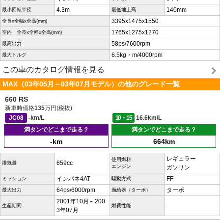
4.3m
140mm
最小回転半径
最低地上高
3395x1475x1550
全長x全幅x全高(mm)
1765x1275x1270
室内 全長x全幅x全高(mm)
58ps/7600rpm
最高出力
6.5kg・m/4000rpm
最大トルク
この車のカタログ情報を見る
MAX（03年05月～03年07月モデル）の他のグレード一覧
660 RS
新車時価格
135
万円(税抜)
JC08
-km/L
10・15
16.6km/L
満タンでどこまで走る？
満タンでどこまで走る？
-km
664km
レギュラー
使用燃料
659cc
排気量
エンジン
ガソリン
インパネ4AT
FF
ミッション
駆動方式
64ps/6000rpm
ターボ
最大出力
過給器（ターボ）
2001年10月～200
-
生産期間
燃費性能
3年07月