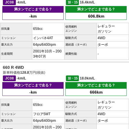
JC08
-km/L
10・15
16.4km/L
満タンでどこまで走る？
満タンでどこまで走る？
-km
606.8km
レギュラー
使用燃料
659cc
排気量
エンジン
ガソリン
インパネ4AT
4WD
ミッション
駆動方式
64ps/6400rpm
ターボ
最大出力
過給器（ターボ）
2001年10月～200
-
生産期間
燃費性能
3年07月
660 R 4WD
新車時価格
128.8
万円(税抜)
JC08
-km/L
10・15
18.0km/L
満タンでどこまで走る？
満タンでどこまで走る？
-km
666km
レギュラー
使用燃料
659cc
排気量
エンジン
ガソリン
フロア5MT
4WD
ミッション
駆動方式
64ps/6400rpm
ターボ
最大出力
過給器（ターボ）
2001年10月～200