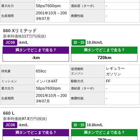
58ps/7600rpm
-
最大出力
過給器（ターボ）
2001年10月～200
-
生産期間
燃費性能
3年07月
660 Xリミテッド
新車時価格
117
万円(税抜)
JC08
-km/L
10・15
18.0km/L
満タンでどこまで走る？
満タンでどこまで走る？
-km
720km
レギュラー
使用燃料
659cc
排気量
エンジン
ガソリン
インパネ4AT
FF
ミッション
駆動方式
58ps/7600rpm
-
最大出力
過給器（ターボ）
2001年10月～200
-
生産期間
燃費性能
3年07月
660 L
新車時価格
97.9
万円(税抜)
JC08
-km/L
10・15
18.8km/L
満タンでどこまで走る？
満タンでどこまで走る？