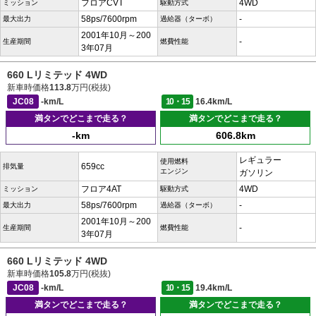
フロアCVT
4WD
ミッション
駆動方式
58ps/7600rpm
-
最大出力
過給器（ターボ）
2001年10月～200
-
生産期間
燃費性能
3年07月
660 Lリミテッド 4WD
新車時価格
113.8
万円(税抜)
JC08
-km/L
10・15
16.4km/L
満タンでどこまで走る？
満タンでどこまで走る？
-km
606.8km
レギュラー
使用燃料
659cc
排気量
エンジン
ガソリン
フロア4AT
4WD
ミッション
駆動方式
58ps/7600rpm
-
最大出力
過給器（ターボ）
2001年10月～200
-
生産期間
燃費性能
3年07月
660 Lリミテッド 4WD
新車時価格
105.8
万円(税抜)
JC08
-km/L
10・15
19.4km/L
満タンでどこまで走る？
満タンでどこまで走る？