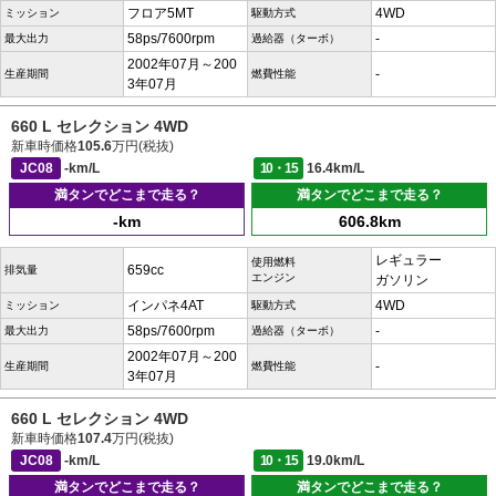
フロア5MT
4WD
ミッション
駆動方式
58ps/7600rpm
-
最大出力
過給器（ターボ）
2002年07月～200
-
生産期間
燃費性能
3年07月
660 L セレクション 4WD
新車時価格
105.6
万円(税抜)
JC08
-km/L
10・15
16.4km/L
満タンでどこまで走る？
満タンでどこまで走る？
-km
606.8km
レギュラー
使用燃料
659cc
排気量
エンジン
ガソリン
インパネ4AT
4WD
ミッション
駆動方式
58ps/7600rpm
-
最大出力
過給器（ターボ）
2002年07月～200
-
生産期間
燃費性能
3年07月
660 L セレクション 4WD
新車時価格
107.4
万円(税抜)
JC08
-km/L
10・15
19.0km/L
満タンでどこまで走る？
満タンでどこまで走る？