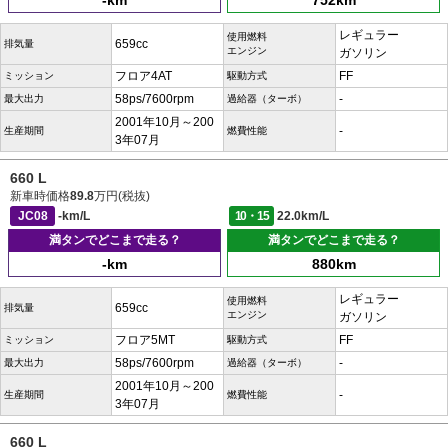
-km
752km
レギュラー
使用燃料
659cc
排気量
エンジン
ガソリン
フロア4AT
FF
ミッション
駆動方式
58ps/7600rpm
-
最大出力
過給器（ターボ）
2001年10月～200
-
生産期間
燃費性能
3年07月
660 L
新車時価格
89.8
万円(税抜)
JC08
-km/L
10・15
22.0km/L
満タンでどこまで走る？
満タンでどこまで走る？
-km
880km
レギュラー
使用燃料
659cc
排気量
エンジン
ガソリン
フロア5MT
FF
ミッション
駆動方式
58ps/7600rpm
-
最大出力
過給器（ターボ）
2001年10月～200
-
生産期間
燃費性能
3年07月
660 L