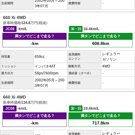
2002年05月～200
-
生産期間
燃費性能
3年07月
660 Xi 4WD
新車時価格
124.8
万円(税抜)
JC08
-km/L
10・15
16.4km/L
満タンでどこまで走る？
満タンでどこまで走る？
-km
606.8km
レギュラー
使用燃料
659cc
排気量
エンジン
ガソリン
インパネ4AT
4WD
ミッション
駆動方式
58ps/7600rpm
-
最大出力
過給器（ターボ）
2002年05月～200
-
生産期間
燃費性能
3年07月
660 Xi 4WD
新車時価格
116.8
万円(税抜)
JC08
-km/L
10・15
19.4km/L
満タンでどこまで走る？
満タンでどこまで走る？
-km
717.8km
レギュラー
使用燃料