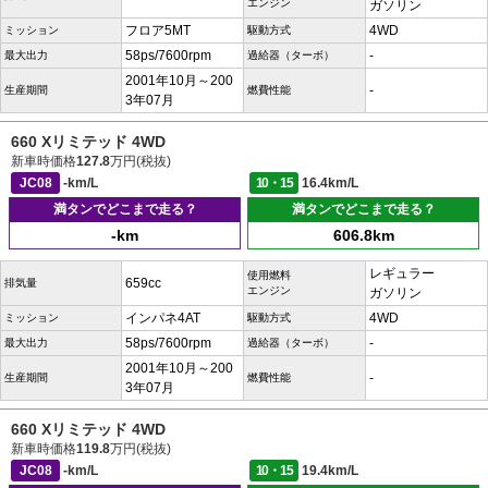
エンジン
ガソリン
フロア5MT
4WD
ミッション
駆動方式
58ps/7600rpm
-
最大出力
過給器（ターボ）
2001年10月～200
-
生産期間
燃費性能
3年07月
660 Xリミテッド 4WD
新車時価格
127.8
万円(税抜)
JC08
-km/L
10・15
16.4km/L
満タンでどこまで走る？
満タンでどこまで走る？
-km
606.8km
レギュラー
使用燃料
659cc
排気量
エンジン
ガソリン
インパネ4AT
4WD
ミッション
駆動方式
58ps/7600rpm
-
最大出力
過給器（ターボ）
2001年10月～200
-
生産期間
燃費性能
3年07月
660 Xリミテッド 4WD
新車時価格
119.8
万円(税抜)
JC08
-km/L
10・15
19.4km/L