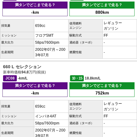
満タンでどこまで走る？
満タンでどこまで走る？
-km
880km
レギュラー
使用燃料
659cc
排気量
エンジン
ガソリン
フロア5MT
FF
ミッション
駆動方式
58ps/7600rpm
-
最大出力
過給器（ターボ）
2002年07月～200
-
生産期間
燃費性能
3年07月
660 L セレクション
新車時価格
94.8
万円(税抜)
JC08
-km/L
10・15
18.8km/L
満タンでどこまで走る？
満タンでどこまで走る？
-km
752km
レギュラー
使用燃料
659cc
排気量
エンジン
ガソリン
インパネ4AT
FF
ミッション
駆動方式
58ps/7600rpm
-
最大出力
過給器（ターボ）
2002年07月～200
-
生産期間
燃費性能
3年07月