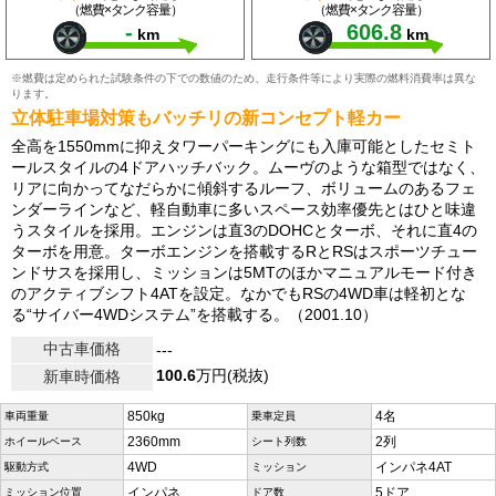
（燃費×タンク容量）
（燃費×タンク容量）
-
606.8
km
km
※燃費は定められた試験条件の下での数値のため、走行条件等により実際の燃料消費率は異な
ります。
立体駐車場対策もバッチリの新コンセプト軽カー
全高を1550mmに抑えタワーパーキングにも入庫可能としたセミト
ールスタイルの4ドアハッチバック。ムーヴのような箱型ではなく、
リアに向かってなだらかに傾斜するルーフ、ボリュームのあるフェ
ンダーラインなど、軽自動車に多いスペース効率優先とはひと味違
うスタイルを採用。エンジンは直3のDOHCとターボ、それに直4の
ターボを用意。ターボエンジンを搭載するRとRSはスポーツチュー
ンドサスを採用し、ミッションは5MTのほかマニュアルモード付き
のアクティブシフト4ATを設定。なかでもRSの4WD車は軽初とな
る“サイバー4WDシステム”を搭載する。（2001.10）
中古車価格
---
100.6
万円(税抜)
新車時価格
850kg
4名
車両重量
乗車定員
2360mm
2列
ホイールベース
シート列数
4WD
インパネ4AT
駆動方式
ミッション
インパネ
5ドア
ミッション位置
ドア数