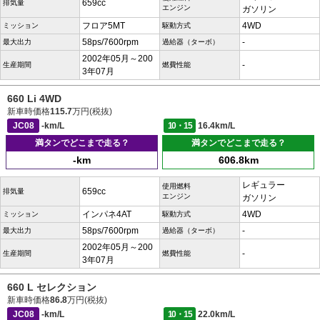
659cc
排気量
エンジン
ガソリン
フロア5MT
4WD
ミッション
駆動方式
58ps/7600rpm
-
最大出力
過給器（ターボ）
2002年05月～200
-
生産期間
燃費性能
3年07月
660 Li 4WD
新車時価格
115.7
万円(税抜)
JC08
-km/L
10・15
16.4km/L
満タンでどこまで走る？
満タンでどこまで走る？
-km
606.8km
レギュラー
使用燃料
659cc
排気量
エンジン
ガソリン
インパネ4AT
4WD
ミッション
駆動方式
58ps/7600rpm
-
最大出力
過給器（ターボ）
2002年05月～200
-
生産期間
燃費性能
3年07月
660 L セレクション
新車時価格
86.8
万円(税抜)
JC08
-km/L
10・15
22.0km/L