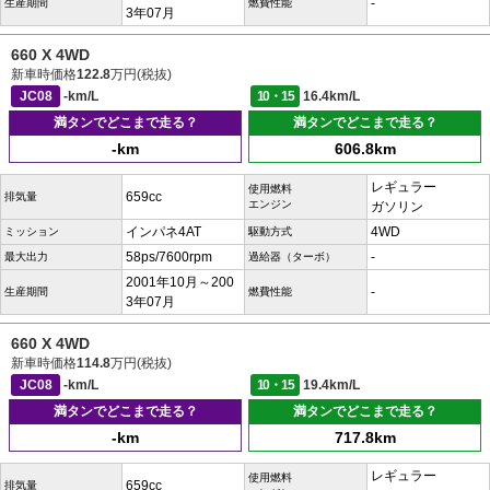
-
生産期間
燃費性能
3年07月
660 X 4WD
新車時価格
122.8
万円(税抜)
JC08
-km/L
10・15
16.4km/L
満タンでどこまで走る？
満タンでどこまで走る？
-km
606.8km
レギュラー
使用燃料
659cc
排気量
エンジン
ガソリン
インパネ4AT
4WD
ミッション
駆動方式
58ps/7600rpm
-
最大出力
過給器（ターボ）
2001年10月～200
-
生産期間
燃費性能
3年07月
660 X 4WD
新車時価格
114.8
万円(税抜)
JC08
-km/L
10・15
19.4km/L
満タンでどこまで走る？
満タンでどこまで走る？
-km
717.8km
レギュラー
使用燃料
659cc
排気量