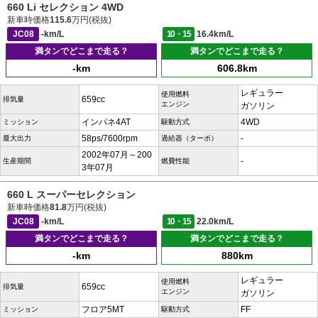
660 Li セレクション 4WD
新車時価格
115.6
万円(税抜)
JC08
-km/L
10・15
16.4km/L
満タンでどこまで走る？
満タンでどこまで走る？
-km
606.8km
レギュラー
使用燃料
659cc
排気量
エンジン
ガソリン
インパネ4AT
4WD
ミッション
駆動方式
58ps/7600rpm
-
最大出力
過給器（ターボ）
2002年07月～200
-
生産期間
燃費性能
3年07月
660 L スーパーセレクション
新車時価格
81.8
万円(税抜)
JC08
-km/L
10・15
22.0km/L
満タンでどこまで走る？
満タンでどこまで走る？
-km
880km
レギュラー
使用燃料
659cc
排気量
エンジン
ガソリン
フロア5MT
FF
ミッション
駆動方式