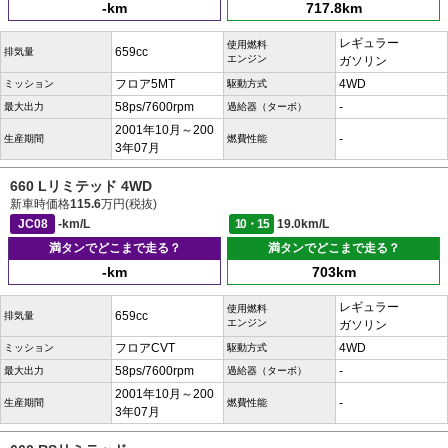
-km
717.8km
レギュラー
使用燃料
659cc
排気量
エンジン
ガソリン
フロア5MT
4WD
ミッション
駆動方式
58ps/7600rpm
-
最大出力
過給器（ターボ）
2001年10月～200
-
生産期間
燃費性能
3年07月
660 Lリミテッド 4WD
新車時価格
115.6
万円(税抜)
JC08
-km/L
10・15
19.0km/L
満タンでどこまで走る？
満タンでどこまで走る？
-km
703km
レギュラー
使用燃料
659cc
排気量
エンジン
ガソリン
フロアCVT
4WD
ミッション
駆動方式
58ps/7600rpm
-
最大出力
過給器（ターボ）
2001年10月～200
-
生産期間
燃費性能
3年07月