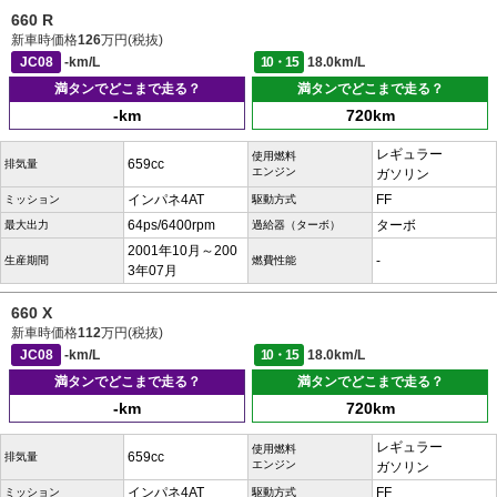
660 R
新車時価格
126
万円(税抜)
JC08
-km/L
10・15
18.0km/L
満タンでどこまで走る？
満タンでどこまで走る？
-km
720km
レギュラー
使用燃料
659cc
排気量
エンジン
ガソリン
インパネ4AT
FF
ミッション
駆動方式
64ps/6400rpm
ターボ
最大出力
過給器（ターボ）
2001年10月～200
-
生産期間
燃費性能
3年07月
660 X
新車時価格
112
万円(税抜)
JC08
-km/L
10・15
18.0km/L
満タンでどこまで走る？
満タンでどこまで走る？
-km
720km
レギュラー
使用燃料
659cc
排気量
エンジン
ガソリン
インパネ4AT
FF
ミッション
駆動方式