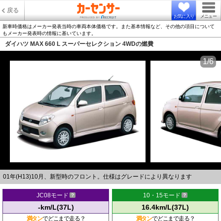
戻る
お気に入り
メニュー
新車時価格はメーカー発表当時の車両本体価格です。また基本情報など、その他の項目について
もメーカー発表時の情報に基いています。
ダイハツ MAX 660 L スーパーセレクション 4WDの燃費
1/6
01年(H13)10月、新型時のフロント。仕様はグレードにより異なります
JC08モード
10・15モード
-km/L(37L)
16.4km/L(37L)
満タン
でどこまで走る？
満タン
でどこまで走る？