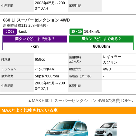
2003年05月～200
-
生産期間
燃費性能
3年07月
660 Li スーパーセレクション 4WD
新車時価格
113.8
万円(税抜)
JC08
-km/L
10・15
16.4km/L
満タンでどこまで走る？
満タンでどこまで走る？
-km
606.8km
レギュラー
使用燃料
659cc
排気量
エンジン
ガソリン
インパネ4AT
4WD
ミッション
駆動方式
58ps/7600rpm
-
最大出力
過給器（ターボ）
2003年05月～200
-
生産期間
燃費性能
3年07月
▲MAX 660 L スーパーセレクション 4WDの燃費TOPへ
MAXとよく比較されている車