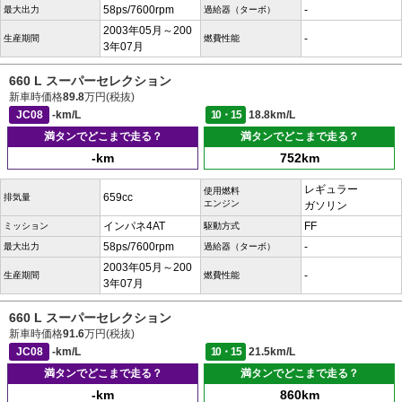
58ps/7600rpm
-
最大出力
過給器（ターボ）
2003年05月～200
-
生産期間
燃費性能
3年07月
660 L スーパーセレクション
新車時価格
89.8
万円(税抜)
JC08
-km/L
10・15
18.8km/L
満タンでどこまで走る？
満タンでどこまで走る？
-km
752km
レギュラー
使用燃料
659cc
排気量
エンジン
ガソリン
インパネ4AT
FF
ミッション
駆動方式
58ps/7600rpm
-
最大出力
過給器（ターボ）
2003年05月～200
-
生産期間
燃費性能
3年07月
660 L スーパーセレクション
新車時価格
91.6
万円(税抜)
JC08
-km/L
10・15
21.5km/L
満タンでどこまで走る？
満タンでどこまで走る？
-km
860km