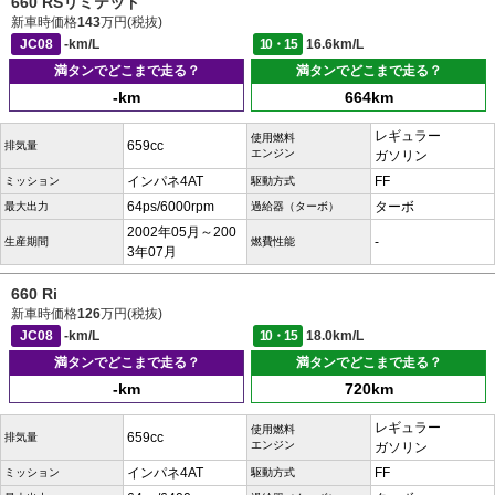
660 RSリミテッド
新車時価格
143
万円(税抜)
JC08
-km/L
10・15
16.6km/L
満タンでどこまで走る？
満タンでどこまで走る？
-km
664km
レギュラー
使用燃料
659cc
排気量
エンジン
ガソリン
インパネ4AT
FF
ミッション
駆動方式
64ps/6000rpm
ターボ
最大出力
過給器（ターボ）
2002年05月～200
-
生産期間
燃費性能
3年07月
660 Ri
新車時価格
126
万円(税抜)
JC08
-km/L
10・15
18.0km/L
満タンでどこまで走る？
満タンでどこまで走る？
-km
720km
レギュラー
使用燃料
659cc
排気量
エンジン
ガソリン
インパネ4AT
FF
ミッション
駆動方式