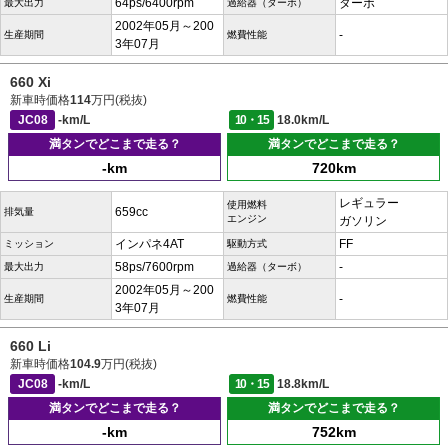
64ps/6400rpm
ターボ
最大出力
過給器（ターボ）
2002年05月～200
-
生産期間
燃費性能
3年07月
660 Xi
新車時価格
114
万円(税抜)
JC08
-km/L
10・15
18.0km/L
満タンでどこまで走る？
満タンでどこまで走る？
-km
720km
レギュラー
使用燃料
659cc
排気量
エンジン
ガソリン
インパネ4AT
FF
ミッション
駆動方式
58ps/7600rpm
-
最大出力
過給器（ターボ）
2002年05月～200
-
生産期間
燃費性能
3年07月
660 Li
新車時価格
104.9
万円(税抜)
JC08
-km/L
10・15
18.8km/L
満タンでどこまで走る？
満タンでどこまで走る？
-km
752km