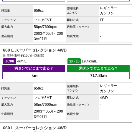
レギュラー
使用燃料
659cc
排気量
エンジン
ガソリン
フロアCVT
FF
ミッション
駆動方式
58ps/7600rpm
-
最大出力
過給器（ターボ）
2003年05月～200
-
生産期間
燃費性能
3年07月
660 L スーパーセレクション 4WD
新車時価格
92.6
万円(税抜)
JC08
-km/L
10・15
19.4km/L
満タンでどこまで走る？
満タンでどこまで走る？
-km
717.8km
レギュラー
使用燃料
659cc
排気量
エンジン
ガソリン
フロア5MT
4WD
ミッション
駆動方式
58ps/7600rpm
-
最大出力
過給器（ターボ）
2003年05月～200
-
生産期間
燃費性能
3年07月
660 L スーパーセレクション 4WD