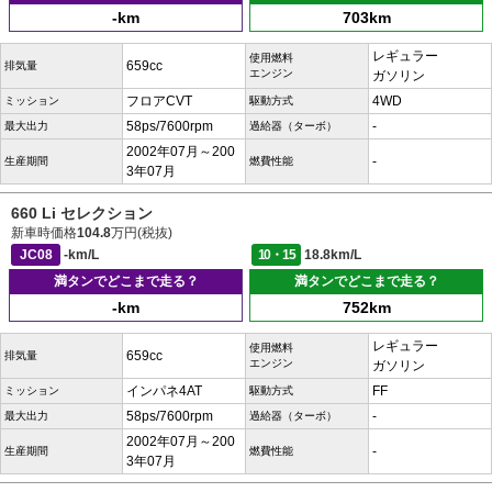
-km
703km
レギュラー
使用燃料
659cc
排気量
エンジン
ガソリン
フロアCVT
4WD
ミッション
駆動方式
58ps/7600rpm
-
最大出力
過給器（ターボ）
2002年07月～200
-
生産期間
燃費性能
3年07月
660 Li セレクション
新車時価格
104.8
万円(税抜)
JC08
-km/L
10・15
18.8km/L
満タンでどこまで走る？
満タンでどこまで走る？
-km
752km
レギュラー
使用燃料
659cc
排気量
エンジン
ガソリン
インパネ4AT
FF
ミッション
駆動方式
58ps/7600rpm
-
最大出力
過給器（ターボ）
2002年07月～200
-
生産期間
燃費性能
3年07月