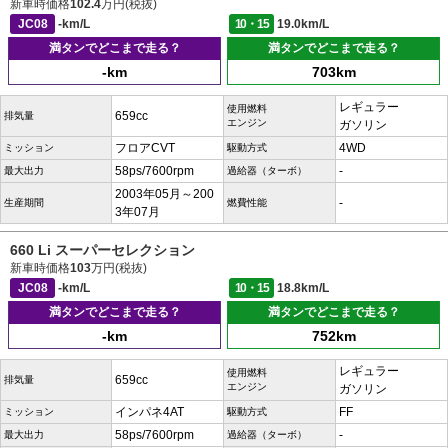
新車時価格
102.4
万円(税抜)
JC08
-km/L
10・15
19.0km/L
満タンでどこまで走る？
満タンでどこまで走る？
-km
703km
レギュラー
使用燃料
659cc
排気量
エンジン
ガソリン
フロアCVT
4WD
ミッション
駆動方式
58ps/7600rpm
-
最大出力
過給器（ターボ）
2003年05月～200
-
生産期間
燃費性能
3年07月
660 Li スーパーセレクション
新車時価格
103
万円(税抜)
JC08
-km/L
10・15
18.8km/L
満タンでどこまで走る？
満タンでどこまで走る？
-km
752km
レギュラー
使用燃料
659cc
排気量
エンジン
ガソリン
インパネ4AT
FF
ミッション
駆動方式
58ps/7600rpm
-
最大出力
過給器（ターボ）