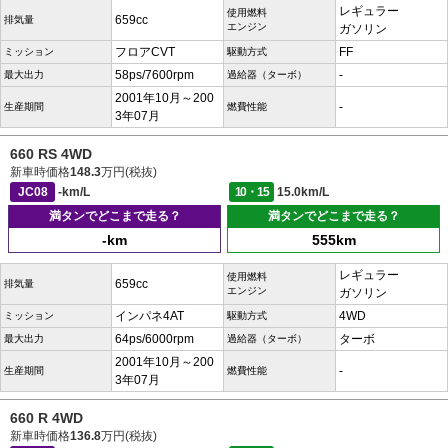
レギュラー
使用燃料
659cc
排気量
エンジン
ガソリン
フロアCVT
FF
ミッション
駆動方式
58ps/7600rpm
-
最大出力
過給器（ターボ）
2001年10月～200
-
生産期間
燃費性能
3年07月
660 RS 4WD
新車時価格
148.3
万円(税抜)
JC08
-km/L
10・15
15.0km/L
満タンでどこまで走る？
満タンでどこまで走る？
-km
555km
レギュラー
使用燃料
659cc
排気量
エンジン
ガソリン
インパネ4AT
4WD
ミッション
駆動方式
64ps/6000rpm
ターボ
最大出力
過給器（ターボ）
2001年10月～200
-
生産期間
燃費性能
3年07月
660 R 4WD
新車時価格
136.8
万円(税抜)