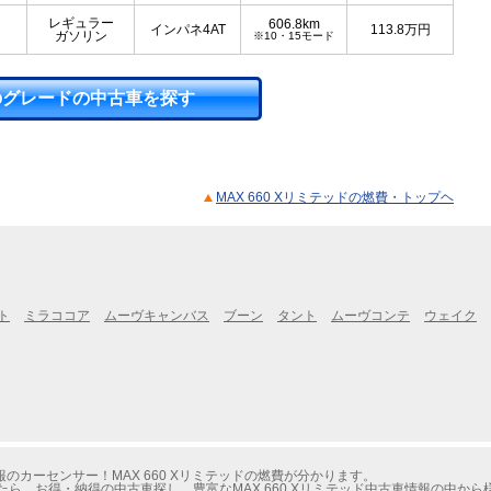
レギュラー
606.8km
インパネ4AT
113.8
万円
ガソリン
※10・15モード
のグレードの中古車を探す
MAX 660 Xリミテッドの燃費・トップヘ
ト
ミラココア
ムーヴキャンバス
ブーン
タント
ムーヴコンテ
ウェイク
カーセンサー！MAX 660 Xリミテッドの燃費が分かります。
たら、お得・納得の中古車探し。豊富なMAX 660 Xリミテッド中古車情報の中か