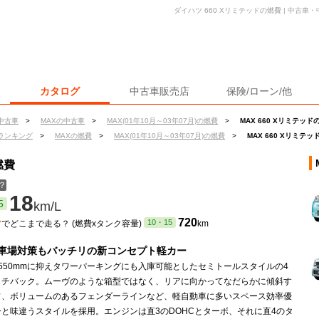
ダイハツ 660 Xリミテッドの燃費 | 中古
カタログ
中古車販売店
保険/ローン/他
中古車
>
MAXの中古車
>
MAX(01年10月～03年07月)の燃費
>
MAX 660 Xリミテッド
ランキング
>
MAXの燃費
>
MAX(01年10月～03年07月)の燃費
>
MAX 660 Xリミテ
燃費
？
18
5
km/L
ン
720
10・15
でどこまで走る？ (燃費xタンク容量)
km
車場対策もバッチリの新コンセプト軽カー
550mmに抑えタワーパーキングにも入庫可能としたセミトールスタイルの4
ッチバック。ムーヴのような箱型ではなく、リアに向かってなだらかに傾斜す
フ、ボリュームのあるフェンダーラインなど、軽自動車に多いスペース効率優
と味違うスタイルを採用。エンジンは直3のDOHCとターボ、それに直4のタ