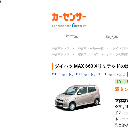
{
中古車
輸入車
中古車トップ
>
中古車メーカー一覧
>
ダイハツの
中古車トップ
>
燃費ランキング
>
ダイハツの燃費
ダイハツ MAX 660 Xリミテッドの
WLTCモード、JC08モード、10・15モードとは
10・1
満タ
立体駐
全高を1
ドアハ
るルー
先とはひ