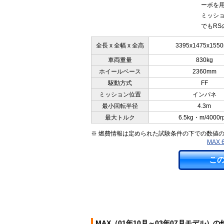
ーボを
ミッショ
でもRS
全長 x 全幅 x 全高
3395x1475x155
車両重量
830kg
ホイールベース
2360mm
駆動方式
FF
ミッション位置
インパネ
最小回転半径
4.3m
最大トルク
6.5kg・m/4000r
※ 燃費情報は定められた試験条件の下での数値
MAX
こ
MAX（01年10月～03年07月モデル）