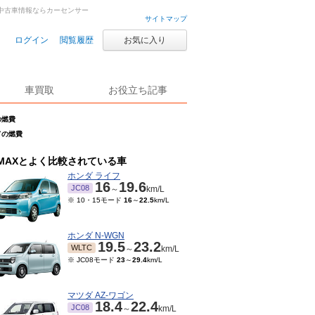
車・中古車情報ならカーセンサー
サイトマップ
ログイン
閲覧履歴
お気に入り
車買取
お役立ち記事
の燃費
ッドの燃費
MAXとよく比較されている車
ホンダ ライフ
16
19.6
JC08
～
km/L
※ 10・15モード
16
～
22.5
km/L
ホンダ N-WGN
19.5
23.2
WLTC
～
km/L
※ JC08モード
23
～
29.4
km/L
マツダ AZ-ワゴン
18.4
22.4
JC08
～
km/L