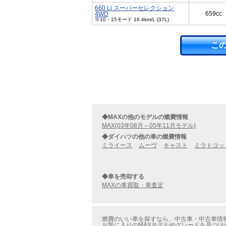
660 Li スーパーセレクション
659cc
4WD
※10・15モード 16.4km/L (37L)
こ
◆MAXの他のモデルの燃費情報
MAX(03年08月～05年11月モデル)
◆ダイハツの他の車の燃費情報
ミライース
ムーヴ
キャスト
ミラトコッ
◆車を売却する
MAXの車買取・車査定
燃費のいい車を探すなら、中古車・中古車情報の
お気に入りのMAXモデルやグレードを見つけ