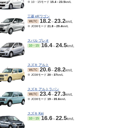
※ 10・15モード
15.4
～
23.5
km/L
三菱 eKワゴン
18.2
23.2
WLTC
～
km/L
※ JC08モード
21.8
～
29.4
km/L
スバル プレオ
16.4
24.5
10・15
～
km/L
スズキ アルト
20.6
28.2
WLTC
～
km/L
※ JC08モード
20
～
37
km/L
スズキ アルトラパン
23.4
27.3
WLTC
～
km/L
※ JC08モード
19
～
35.6
km/L
スズキ Kei
16.6
22.5
10・15
～
km/L