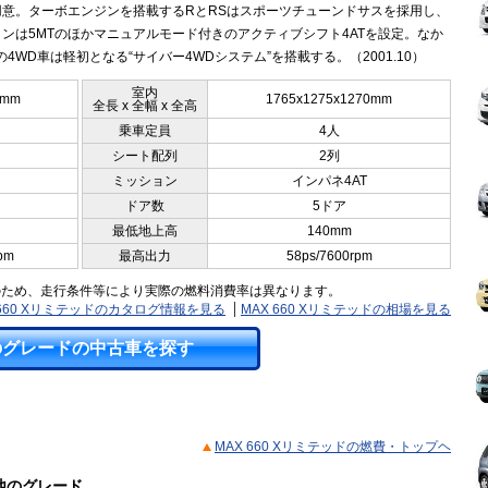
用意。ターボエンジンを搭載するRとRSはスポーツチューンドサスを採用し、
ンは5MTのほかマニュアルモード付きのアクティブシフト4ATを設定。なか
の4WD車は軽初となる“サイバー4WDシステム”を搭載する。（2001.10）
室内
0mm
1765x1275x1270mm
全長 x 全幅 x 全高
乗車定員
4人
シート配列
2列
ミッション
インパネ4AT
ドア数
5ドア
最低地上高
140mm
pm
最高出力
58ps/7600rpm
のため、走行条件等により実際の燃料消費率は異なります。
 660 Xリミテッドのカタログ情報を見る
MAX 660 Xリミテッドの相場を見る
のグレードの中古車を探す
MAX 660 Xリミテッドの燃費・トップヘ
の他のグレード