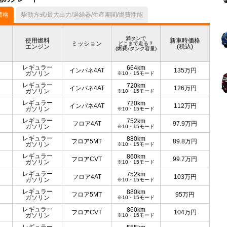
価格
駆動方式/最大出力/過給器/生産期間/燃費性能
満タンで
使用燃料
新車時価格
ミッション
どこまで走る？
エンジン
(税込)
(燃費xタンク容量)
レギュラー
664km
インパネ4AT
135
万円
ガソリン
※10・15モード
レギュラー
720km
インパネ4AT
126
万円
ガソリン
※10・15モード
レギュラー
720km
インパネ4AT
112
万円
ガソリン
※10・15モード
レギュラー
752km
フロア4AT
97.9
万円
ガソリン
※10・15モード
レギュラー
880km
フロア5MT
89.8
万円
ガソリン
※10・15モード
レギュラー
860km
フロアCVT
99.7
万円
ガソリン
※10・15モード
レギュラー
752km
フロア4AT
103
万円
ガソリン
※10・15モード
レギュラー
880km
フロア5MT
95
万円
ガソリン
※10・15モード
レギュラー
860km
フロアCVT
104
万円
ガソリン
※10・15モード