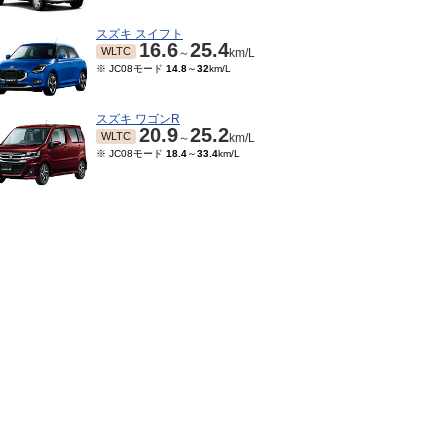
スズキ スイフト
16.6
25.4
WLTC
～
km/L
※ JC08モード
14.8
～
32
km/L
スズキ ワゴンR
20.9
25.2
WLTC
～
km/L
※ JC08モード
18.4
～
33.4
km/L