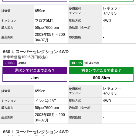
レギュラー
使用燃料
659cc
排気量
エンジン
ガソリン
フロア5MT
4WD
ミッション
駆動方式
58ps/7600rpm
-
最大出力
過給器（ターボ）
2003年05月～200
-
生産期間
燃費性能
3年07月
660 L スーパーセレクション 4WD
新車時価格
100.6
万円(税抜)
JC08
-km/L
10・15
16.4km/L
満タンでどこまで走る？
満タンでどこまで走る？
-km
606.8km
レギュラー
使用燃料
659cc
排気量
エンジン
ガソリン
インパネ4AT
4WD
ミッション
駆動方式
58ps/7600rpm
-
最大出力
過給器（ターボ）
2003年05月～200
-
生産期間
燃費性能
3年07月
660 L スーパーセレクション 4WD