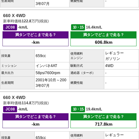
-
生産期間
燃費性能
3年07月
660 X 4WD
新車時価格
122.8
万円(税抜)
JC08
-km/L
10・15
16.4km/L
満タンでどこまで走る？
満タンでどこまで走る？
-km
606.8km
レギュラー
使用燃料
659cc
排気量
エンジン
ガソリン
インパネ4AT
4WD
ミッション
駆動方式
58ps/7600rpm
-
最大出力
過給器（ターボ）
2001年10月～200
-
生産期間
燃費性能
3年07月
660 X 4WD
新車時価格
114.8
万円(税抜)
JC08
-km/L
10・15
19.4km/L
満タンでどこまで走る？
満タンでどこまで走る？
-km
717.8km
レギュラー
使用燃料
659cc
排気量