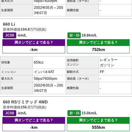
58ps/7600rpm
-
最大出力
過給器（ターボ）
2002年05月～200
-
生産期間
燃費性能
3年07月
660 Li
新車時価格
104.9
万円(税抜)
JC08
-km/L
10・15
18.8km/L
満タンでどこまで走る？
満タンでどこまで走る？
-km
752km
レギュラー
使用燃料
659cc
排気量
エンジン
ガソリン
インパネ4AT
FF
ミッション
駆動方式
58ps/7600rpm
-
最大出力
過給器（ターボ）
2002年05月～200
-
生産期間
燃費性能
3年07月
660 RSリミテッド 4WD
新車時価格
156.3
万円(税抜)
JC08
-km/L
10・15
15.0km/L
満タンでどこまで走る？
満タンでどこまで走る？
-km
555km