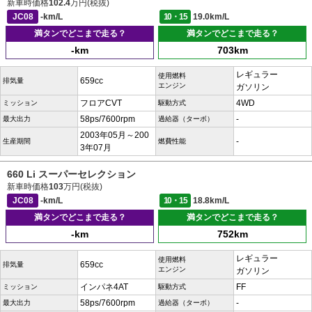
新車時価格
102.4
万円(税抜)
JC08
-km/L
10・15
19.0km/L
満タンでどこまで走る？
満タンでどこまで走る？
-km
703km
レギュラー
使用燃料
659cc
排気量
エンジン
ガソリン
フロアCVT
4WD
ミッション
駆動方式
58ps/7600rpm
-
最大出力
過給器（ターボ）
2003年05月～200
-
生産期間
燃費性能
3年07月
660 Li スーパーセレクション
新車時価格
103
万円(税抜)
JC08
-km/L
10・15
18.8km/L
満タンでどこまで走る？
満タンでどこまで走る？
-km
752km
レギュラー
使用燃料
659cc
排気量
エンジン
ガソリン
インパネ4AT
FF
ミッション
駆動方式
58ps/7600rpm
-
最大出力
過給器（ターボ）