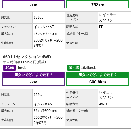
-km
752km
レギュラー
使用燃料
659cc
排気量
エンジン
ガソリン
インパネ4AT
FF
ミッション
駆動方式
58ps/7600rpm
-
最大出力
過給器（ターボ）
2002年07月～200
-
生産期間
燃費性能
3年07月
660 Li セレクション 4WD
新車時価格
115.6
万円(税抜)
JC08
-km/L
10・15
16.4km/L
満タンでどこまで走る？
満タンでどこまで走る？
-km
606.8km
レギュラー
使用燃料
659cc
排気量
エンジン
ガソリン
インパネ4AT
4WD
ミッション
駆動方式
58ps/7600rpm
-
最大出力
過給器（ターボ）
2002年07月～200
-
生産期間
燃費性能
3年07月