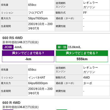
レギュラー
使用燃料
659cc
排気量
エンジン
ガソリン
フロアCVT
FF
ミッション
駆動方式
58ps/7600rpm
-
最大出力
過給器（ターボ）
2001年10月～200
-
生産期間
燃費性能
3年07月
660 RS 4WD
新車時価格
148.3
万円(税抜)
JC08
-km/L
10・15
15.0km/L
満タンでどこまで走る？
満タンでどこまで走る？
-km
555km
レギュラー
使用燃料
659cc
排気量
エンジン
ガソリン
インパネ4AT
4WD
ミッション
駆動方式
64ps/6000rpm
ターボ
最大出力
過給器（ターボ）
2001年10月～200
-
生産期間
燃費性能
3年07月
660 R 4WD
新車時価格
136.8
万円(税抜)