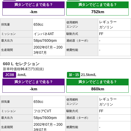
満タンでどこまで走る？
満タンでどこまで走る？
-km
752km
レギュラー
使用燃料
659cc
排気量
エンジン
ガソリン
インパネ4AT
FF
ミッション
駆動方式
58ps/7600rpm
-
最大出力
過給器（ターボ）
2002年07月～200
-
生産期間
燃費性能
3年07月
660 L セレクション
新車時価格
96.8
万円(税抜)
JC08
-km/L
10・15
21.5km/L
満タンでどこまで走る？
満タンでどこまで走る？
-km
860km
レギュラー
使用燃料
659cc
排気量
エンジン
ガソリン
フロアCVT
FF
ミッション
駆動方式
58ps/7600rpm
-
最大出力
過給器（ターボ）
2002年07月～200
-
生産期間
燃費性能
3年07月