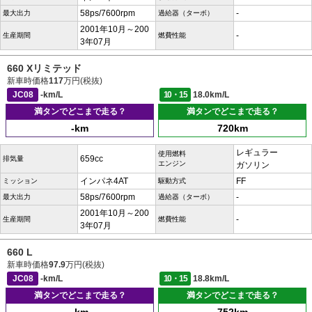
58ps/7600rpm
-
最大出力
過給器（ターボ）
2001年10月～200
-
生産期間
燃費性能
3年07月
660 Xリミテッド
新車時価格
117
万円(税抜)
JC08
-km/L
10・15
18.0km/L
満タンでどこまで走る？
満タンでどこまで走る？
-km
720km
レギュラー
使用燃料
659cc
排気量
エンジン
ガソリン
インパネ4AT
FF
ミッション
駆動方式
58ps/7600rpm
-
最大出力
過給器（ターボ）
2001年10月～200
-
生産期間
燃費性能
3年07月
660 L
新車時価格
97.9
万円(税抜)
JC08
-km/L
10・15
18.8km/L
満タンでどこまで走る？
満タンでどこまで走る？