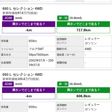
660 L セレクション 4WD
新車時価格
97.6
万円(税抜)
JC08
-km/L
10・15
19.4km/L
満タンでどこまで走る？
満タンでどこまで走る？
-km
717.8km
レギュラー
使用燃料
659cc
排気量
エンジン
ガソリン
フロア5MT
4WD
ミッション
駆動方式
58ps/7600rpm
-
最大出力
過給器（ターボ）
2002年07月～200
-
生産期間
燃費性能
3年07月
660 L セレクション 4WD
新車時価格
105.6
万円(税抜)
JC08
-km/L
10・15
16.4km/L
満タンでどこまで走る？
満タンでどこまで走る？
-km
606.8km
レギュラー
使用燃料
659cc
排気量
エンジン
ガソリン