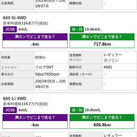
2002年05月～200
-
生産期間
燃費性能
3年07月
660 Xi 4WD
新車時価格
116.8
万円(税抜)
JC08
-km/L
10・15
19.4km/L
満タンでどこまで走る？
満タンでどこまで走る？
-km
717.8km
レギュラー
使用燃料
659cc
排気量
エンジン
ガソリン
フロア5MT
4WD
ミッション
駆動方式
58ps/7600rpm
-
最大出力
過給器（ターボ）
2002年05月～200
-
生産期間
燃費性能
3年07月
660 Li 4WD
新車時価格
115.7
万円(税抜)
JC08
-km/L
10・15
16.4km/L
満タンでどこまで走る？
満タンでどこまで走る？
-km
606.8km
レギュラー
使用燃料