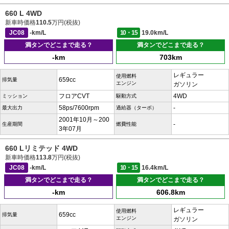
660 L 4WD
新車時価格
110.5
万円(税抜)
JC08
-km/L
10・15
19.0km/L
満タンでどこまで走る？
満タンでどこまで走る？
-km
703km
レギュラー
使用燃料
659cc
排気量
エンジン
ガソリン
フロアCVT
4WD
ミッション
駆動方式
58ps/7600rpm
-
最大出力
過給器（ターボ）
2001年10月～200
-
生産期間
燃費性能
3年07月
660 Lリミテッド 4WD
新車時価格
113.8
万円(税抜)
JC08
-km/L
10・15
16.4km/L
満タンでどこまで走る？
満タンでどこまで走る？
-km
606.8km
レギュラー
使用燃料
659cc
排気量
エンジン
ガソリン