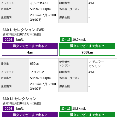
インパネ4AT
4WD
ミッション
駆動方式
58ps/7600rpm
-
最大出力
過給器（ターボ）
2002年07月～200
-
生産期間
燃費性能
3年07月
660 L セレクション 4WD
新車時価格
107.4
万円(税抜)
JC08
-km/L
10・15
19.0km/L
満タンでどこまで走る？
満タンでどこまで走る？
-km
703km
レギュラー
使用燃料
659cc
排気量
エンジン
ガソリン
フロアCVT
4WD
ミッション
駆動方式
58ps/7600rpm
-
最大出力
過給器（ターボ）
2002年07月～200
-
生産期間
燃費性能
3年07月
660 Li セレクション
新車時価格
104.8
万円(税抜)
JC08
-km/L
10・15
18.8km/L
満タンでどこまで走る？
満タンでどこまで走る？