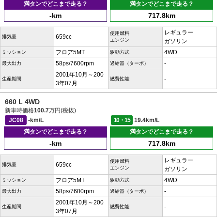
満タンでどこまで走る？
満タンでどこまで走る？
-km
717.8km
レギュラー
使用燃料
659cc
排気量
エンジン
ガソリン
フロア5MT
4WD
ミッション
駆動方式
58ps/7600rpm
-
最大出力
過給器（ターボ）
2001年10月～200
-
生産期間
燃費性能
3年07月
660 L 4WD
新車時価格
100.7
万円(税抜)
JC08
-km/L
10・15
19.4km/L
満タンでどこまで走る？
満タンでどこまで走る？
-km
717.8km
レギュラー
使用燃料
659cc
排気量
エンジン
ガソリン
フロア5MT
4WD
ミッション
駆動方式
58ps/7600rpm
-
最大出力
過給器（ターボ）
2001年10月～200
-
生産期間
燃費性能
3年07月