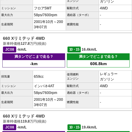
エンジン
ガソリン
フロア5MT
4WD
ミッション
駆動方式
58ps/7600rpm
-
最大出力
過給器（ターボ）
2001年10月～200
-
生産期間
燃費性能
3年07月
660 Xリミテッド 4WD
新車時価格
127.8
万円(税抜)
JC08
-km/L
10・15
16.4km/L
満タンでどこまで走る？
満タンでどこまで走る？
-km
606.8km
レギュラー
使用燃料
659cc
排気量
エンジン
ガソリン
インパネ4AT
4WD
ミッション
駆動方式
58ps/7600rpm
-
最大出力
過給器（ターボ）
2001年10月～200
-
生産期間
燃費性能
3年07月
660 Xリミテッド 4WD
新車時価格
119.8
万円(税抜)
JC08
-km/L
10・15
19.4km/L