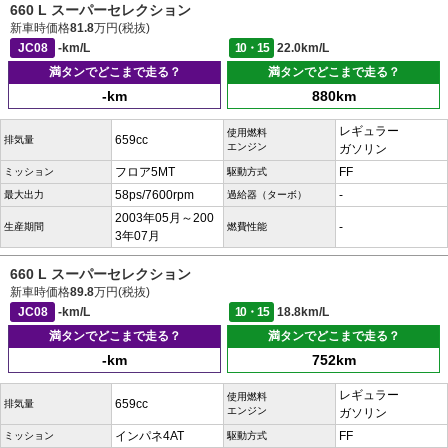
660 L スーパーセレクション
新車時価格
81.8
万円(税抜)
JC08
-km/L
10・15
22.0km/L
満タンでどこまで走る？
満タンでどこまで走る？
-km
880km
レギュラー
使用燃料
659cc
排気量
エンジン
ガソリン
フロア5MT
FF
ミッション
駆動方式
58ps/7600rpm
-
最大出力
過給器（ターボ）
2003年05月～200
-
生産期間
燃費性能
3年07月
660 L スーパーセレクション
新車時価格
89.8
万円(税抜)
JC08
-km/L
10・15
18.8km/L
満タンでどこまで走る？
満タンでどこまで走る？
-km
752km
レギュラー
使用燃料
659cc
排気量
エンジン
ガソリン
インパネ4AT
FF
ミッション
駆動方式