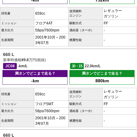
-km
752km
レギュラー
使用燃料
659cc
排気量
エンジン
ガソリン
フロア4AT
FF
ミッション
駆動方式
58ps/7600rpm
-
最大出力
過給器（ターボ）
2001年10月～200
-
生産期間
燃費性能
3年07月
660 L
新車時価格
89.8
万円(税抜)
JC08
-km/L
10・15
22.0km/L
満タンでどこまで走る？
満タンでどこまで走る？
-km
880km
レギュラー
使用燃料
659cc
排気量
エンジン
ガソリン
フロア5MT
FF
ミッション
駆動方式
58ps/7600rpm
-
最大出力
過給器（ターボ）
2001年10月～200
-
生産期間
燃費性能
3年07月
660 L