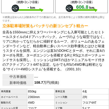
（燃費×タンク容量）
（燃費×タンク容量）
-
606.8
km
km
※燃費は定められた試験条件の下での数値のため、走行条件等により実際の燃料消費率は異な
ります。
立体駐車場対策もバッチリの新コンセプト軽カー
全高を1550mmに抑えタワーパーキングにも入庫可能としたセミト
ールスタイルの4ドアハッチバック。ムーヴのような箱型ではなく、
リアに向かってなだらかに傾斜するルーフ、ボリュームのあるフェ
ンダーラインなど、軽自動車に多いスペース効率優先とはひと味違
うスタイルを採用。エンジンは直3のDOHCとターボ、それに直4の
ターボを用意。ターボエンジンを搭載するRとRSはスポーツチュー
ンドサスを採用し、ミッションは5MTのほかマニュアルモード付き
のアクティブシフト4ATを設定。なかでもRSの4WD車は軽初とな
る“サイバー4WDシステム”を搭載する。（2001.10）
中古車価格
---
108.7
万円(税抜)
新車時価格
850kg
4名
車両重量
乗車定員
2360mm
2列
ホイールベース
シート列数
4WD
フロア4AT
駆動方式
ミッション
フロア
5ドア
ミッション位置
ドア数