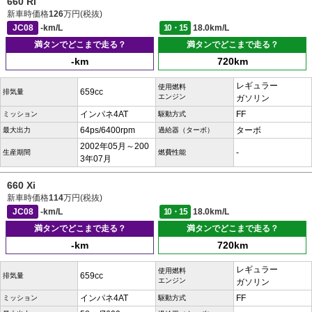
660 Ri
新車時価格
126
万円(税抜)
JC08
-km/L
10・15
18.0km/L
満タンでどこまで走る？
満タンでどこまで走る？
-km
720km
レギュラー
使用燃料
659cc
排気量
エンジン
ガソリン
インパネ4AT
FF
ミッション
駆動方式
64ps/6400rpm
ターボ
最大出力
過給器（ターボ）
2002年05月～200
-
生産期間
燃費性能
3年07月
660 Xi
新車時価格
114
万円(税抜)
JC08
-km/L
10・15
18.0km/L
満タンでどこまで走る？
満タンでどこまで走る？
-km
720km
レギュラー
使用燃料
659cc
排気量
エンジン
ガソリン
インパネ4AT
FF
ミッション
駆動方式