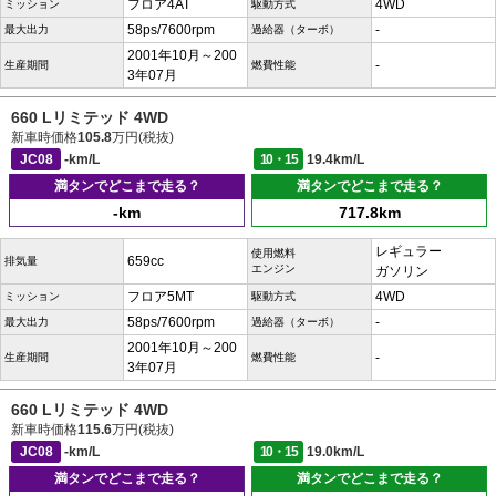
フロア4AT
4WD
ミッション
駆動方式
58ps/7600rpm
-
最大出力
過給器（ターボ）
2001年10月～200
-
生産期間
燃費性能
3年07月
660 Lリミテッド 4WD
新車時価格
105.8
万円(税抜)
JC08
-km/L
10・15
19.4km/L
満タンでどこまで走る？
満タンでどこまで走る？
-km
717.8km
レギュラー
使用燃料
659cc
排気量
エンジン
ガソリン
フロア5MT
4WD
ミッション
駆動方式
58ps/7600rpm
-
最大出力
過給器（ターボ）
2001年10月～200
-
生産期間
燃費性能
3年07月
660 Lリミテッド 4WD
新車時価格
115.6
万円(税抜)
JC08
-km/L
10・15
19.0km/L
満タンでどこまで走る？
満タンでどこまで走る？