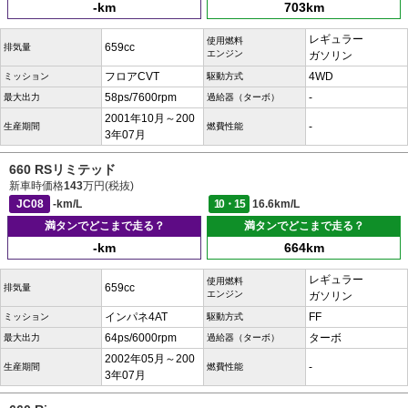
-km
703km
レギュラー
使用燃料
659cc
排気量
エンジン
ガソリン
フロアCVT
4WD
ミッション
駆動方式
58ps/7600rpm
-
最大出力
過給器（ターボ）
2001年10月～200
-
生産期間
燃費性能
3年07月
660 RSリミテッド
新車時価格
143
万円(税抜)
JC08
-km/L
10・15
16.6km/L
満タンでどこまで走る？
満タンでどこまで走る？
-km
664km
レギュラー
使用燃料
659cc
排気量
エンジン
ガソリン
インパネ4AT
FF
ミッション
駆動方式
64ps/6000rpm
ターボ
最大出力
過給器（ターボ）
2002年05月～200
-
生産期間
燃費性能
3年07月