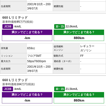
2001年10月～200
-
生産期間
燃費性能
3年07月
660 Lリミテッド
新車時価格
95
万円(税抜)
JC08
-km/L
10・15
22.0km/L
満タンでどこまで走る？
満タンでどこまで走る？
-km
880km
レギュラー
使用燃料
659cc
排気量
エンジン
ガソリン
フロア5MT
FF
ミッション
駆動方式
58ps/7600rpm
-
最大出力
過給器（ターボ）
2001年10月～200
-
生産期間
燃費性能
3年07月
660 Lリミテッド
新車時価格
104
万円(税抜)
JC08
-km/L
10・15
21.5km/L
満タンでどこまで走る？
満タンでどこまで走る？
-km
860km