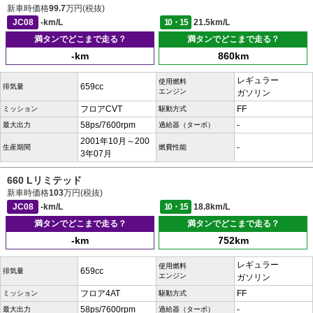
新車時価格
99.7
万円(税抜)
JC08
-km/L
10・15
21.5km/L
満タンでどこまで走る？
満タンでどこまで走る？
-km
860km
レギュラー
使用燃料
659cc
排気量
エンジン
ガソリン
フロアCVT
FF
ミッション
駆動方式
58ps/7600rpm
-
最大出力
過給器（ターボ）
2001年10月～200
-
生産期間
燃費性能
3年07月
660 Lリミテッド
新車時価格
103
万円(税抜)
JC08
-km/L
10・15
18.8km/L
満タンでどこまで走る？
満タンでどこまで走る？
-km
752km
レギュラー
使用燃料
659cc
排気量
エンジン
ガソリン
フロア4AT
FF
ミッション
駆動方式
58ps/7600rpm
-
最大出力
過給器（ターボ）