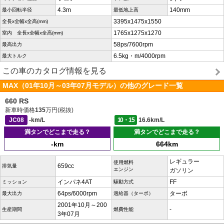
4.3m
140mm
最小回転半径
最低地上高
3395x1475x1550
全長x全幅x全高(mm)
1765x1275x1270
室内 全長x全幅x全高(mm)
58ps/7600rpm
最高出力
6.5kg・m/4000rpm
最大トルク
この車のカタログ情報を見る
MAX（01年10月～03年07月モデル）の他のグレード一覧
660 RS
新車時価格
135
万円(税抜)
JC08
-km/L
10・15
16.6km/L
満タンでどこまで走る？
満タンでどこまで走る？
-km
664km
レギュラー
使用燃料
659cc
排気量
エンジン
ガソリン
インパネ4AT
FF
ミッション
駆動方式
64ps/6000rpm
ターボ
最大出力
過給器（ターボ）
2001年10月～200
-
生産期間
燃費性能
3年07月