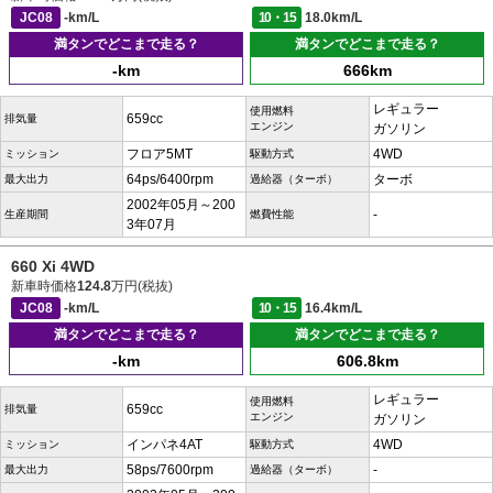
JC08
-km/L
10・15
18.0km/L
満タンでどこまで走る？
満タンでどこまで走る？
-km
666km
レギュラー
使用燃料
659cc
排気量
エンジン
ガソリン
フロア5MT
4WD
ミッション
駆動方式
64ps/6400rpm
ターボ
最大出力
過給器（ターボ）
2002年05月～200
-
生産期間
燃費性能
3年07月
660 Xi 4WD
新車時価格
124.8
万円(税抜)
JC08
-km/L
10・15
16.4km/L
満タンでどこまで走る？
満タンでどこまで走る？
-km
606.8km
レギュラー
使用燃料
659cc
排気量
エンジン
ガソリン
インパネ4AT
4WD
ミッション
駆動方式
58ps/7600rpm
-
最大出力
過給器（ターボ）