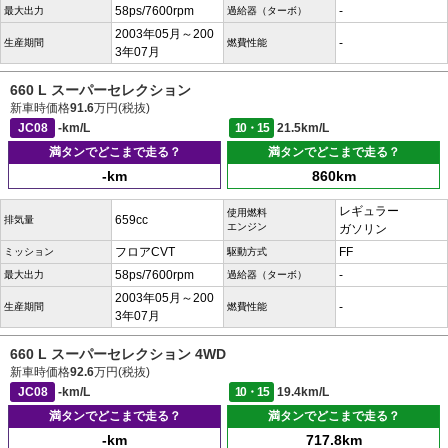
58ps/7600rpm
-
最大出力
過給器（ターボ）
2003年05月～200
-
生産期間
燃費性能
3年07月
660 L スーパーセレクション
新車時価格
91.6
万円(税抜)
JC08
-km/L
10・15
21.5km/L
満タンでどこまで走る？
満タンでどこまで走る？
-km
860km
レギュラー
使用燃料
659cc
排気量
エンジン
ガソリン
フロアCVT
FF
ミッション
駆動方式
58ps/7600rpm
-
最大出力
過給器（ターボ）
2003年05月～200
-
生産期間
燃費性能
3年07月
660 L スーパーセレクション 4WD
新車時価格
92.6
万円(税抜)
JC08
-km/L
10・15
19.4km/L
満タンでどこまで走る？
満タンでどこまで走る？
-km
717.8km