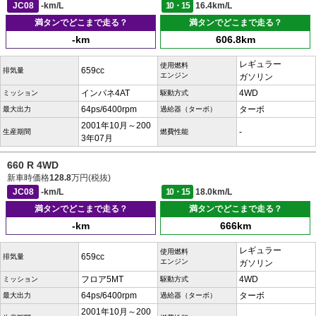
JC08
-km/L
10・15
16.4km/L
満タンでどこまで走る？
満タンでどこまで走る？
-km
606.8km
レギュラー
使用燃料
659cc
排気量
エンジン
ガソリン
インパネ4AT
4WD
ミッション
駆動方式
64ps/6400rpm
ターボ
最大出力
過給器（ターボ）
2001年10月～200
-
生産期間
燃費性能
3年07月
660 R 4WD
新車時価格
128.8
万円(税抜)
JC08
-km/L
10・15
18.0km/L
満タンでどこまで走る？
満タンでどこまで走る？
-km
666km
レギュラー
使用燃料
659cc
排気量
エンジン
ガソリン
フロア5MT
4WD
ミッション
駆動方式
64ps/6400rpm
ターボ
最大出力
過給器（ターボ）
2001年10月～200