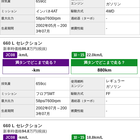
659cc
排気量
エンジン
ガソリン
インパネ4AT
4WD
ミッション
駆動方式
58ps/7600rpm
-
最大出力
過給器（ターボ）
2002年05月～200
-
生産期間
燃費性能
3年07月
660 L セレクション
新車時価格
86.8
万円(税抜)
JC08
-km/L
10・15
22.0km/L
満タンでどこまで走る？
満タンでどこまで走る？
-km
880km
レギュラー
使用燃料
659cc
排気量
エンジン
ガソリン
フロア5MT
FF
ミッション
駆動方式
58ps/7600rpm
-
最大出力
過給器（ターボ）
2002年07月～200
-
生産期間
燃費性能
3年07月
660 L セレクション
新車時価格
94.8
万円(税抜)
JC08
-km/L
10・15
18.8km/L