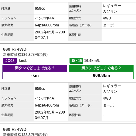
レギュラー
使用燃料
659cc
排気量
エンジン
ガソリン
インパネ4AT
4WD
ミッション
駆動方式
64ps/6000rpm
ターボ
最大出力
過給器（ターボ）
2002年05月～200
-
生産期間
燃費性能
3年07月
660 Ri 4WD
新車時価格
136.8
万円(税抜)
JC08
-km/L
10・15
16.4km/L
満タンでどこまで走る？
満タンでどこまで走る？
-km
606.8km
レギュラー
使用燃料
659cc
排気量
エンジン
ガソリン
インパネ4AT
4WD
ミッション
駆動方式
64ps/6400rpm
ターボ
最大出力
過給器（ターボ）
2002年05月～200
-
生産期間
燃費性能
3年07月
660 Ri 4WD
新車時価格
128.8
万円(税抜)