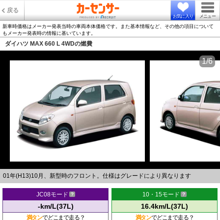
戻る
お気に入り
メニュー
新車時価格はメーカー発表当時の車両本体価格です。また基本情報など、その他の項目について
もメーカー発表時の情報に基いています。
ダイハツ MAX 660 L 4WDの燃費
1/6
01年(H13)10月、新型時のフロント。仕様はグレードにより異なります
JC08モード
10・15モード
-km/L(37L)
16.4km/L(37L)
満タン
でどこまで走る？
満タン
でどこまで走る？