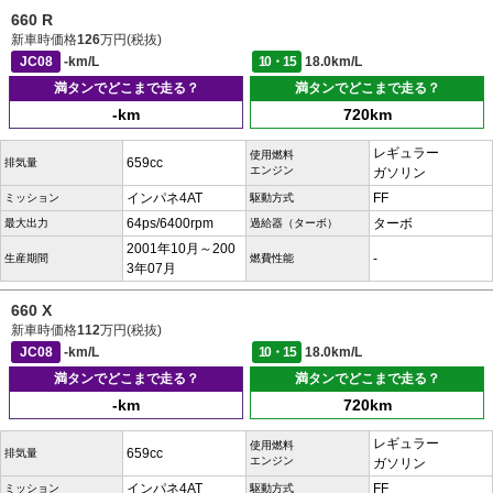
660 R
新車時価格
126
万円(税抜)
JC08
-km/L
10・15
18.0km/L
満タンでどこまで走る？
満タンでどこまで走る？
-km
720km
レギュラー
使用燃料
659cc
排気量
エンジン
ガソリン
インパネ4AT
FF
ミッション
駆動方式
64ps/6400rpm
ターボ
最大出力
過給器（ターボ）
2001年10月～200
-
生産期間
燃費性能
3年07月
660 X
新車時価格
112
万円(税抜)
JC08
-km/L
10・15
18.0km/L
満タンでどこまで走る？
満タンでどこまで走る？
-km
720km
レギュラー
使用燃料
659cc
排気量
エンジン
ガソリン
インパネ4AT
FF
ミッション
駆動方式