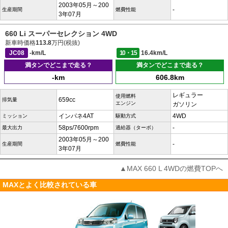
2003年05月～200
-
生産期間
燃費性能
3年07月
660 Li スーパーセレクション 4WD
新車時価格
113.8
万円(税抜)
JC08
-km/L
10・15
16.4km/L
満タンでどこまで走る？
満タンでどこまで走る？
-km
606.8km
レギュラー
使用燃料
659cc
排気量
エンジン
ガソリン
インパネ4AT
4WD
ミッション
駆動方式
58ps/7600rpm
-
最大出力
過給器（ターボ）
2003年05月～200
-
生産期間
燃費性能
3年07月
▲MAX 660 L 4WDの燃費TOPへ
MAXとよく比較されている車