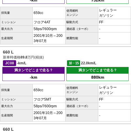
-km
752km
レギュラー
使用燃料
659cc
排気量
エンジン
ガソリン
フロア4AT
FF
ミッション
駆動方式
58ps/7600rpm
-
最大出力
過給器（ターボ）
2001年10月～200
-
生産期間
燃費性能
3年07月
660 L
新車時価格
89.8
万円(税抜)
JC08
-km/L
10・15
22.0km/L
満タンでどこまで走る？
満タンでどこまで走る？
-km
880km
レギュラー
使用燃料
659cc
排気量
エンジン
ガソリン
フロア5MT
FF
ミッション
駆動方式
58ps/7600rpm
-
最大出力
過給器（ターボ）
2001年10月～200
-
生産期間
燃費性能
3年07月
660 L