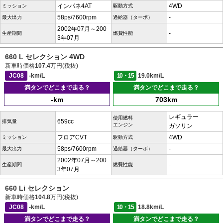
インパネ4AT
4WD
ミッション
駆動方式
58ps/7600rpm
-
最大出力
過給器（ターボ）
2002年07月～200
-
生産期間
燃費性能
3年07月
660 L セレクション 4WD
新車時価格
107.4
万円(税抜)
JC08
-km/L
10・15
19.0km/L
満タンでどこまで走る？
満タンでどこまで走る？
-km
703km
レギュラー
使用燃料
659cc
排気量
エンジン
ガソリン
フロアCVT
4WD
ミッション
駆動方式
58ps/7600rpm
-
最大出力
過給器（ターボ）
2002年07月～200
-
生産期間
燃費性能
3年07月
660 Li セレクション
新車時価格
104.8
万円(税抜)
JC08
-km/L
10・15
18.8km/L
満タンでどこまで走る？
満タンでどこまで走る？