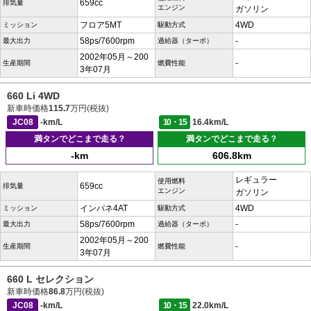
659cc
排気量
エンジン
ガソリン
フロア5MT
4WD
ミッション
駆動方式
58ps/7600rpm
-
最大出力
過給器（ターボ）
2002年05月～200
-
生産期間
燃費性能
3年07月
660 Li 4WD
新車時価格
115.7
万円(税抜)
JC08
-km/L
10・15
16.4km/L
満タンでどこまで走る？
満タンでどこまで走る？
-km
606.8km
レギュラー
使用燃料
659cc
排気量
エンジン
ガソリン
インパネ4AT
4WD
ミッション
駆動方式
58ps/7600rpm
-
最大出力
過給器（ターボ）
2002年05月～200
-
生産期間
燃費性能
3年07月
660 L セレクション
新車時価格
86.8
万円(税抜)
JC08
-km/L
10・15
22.0km/L