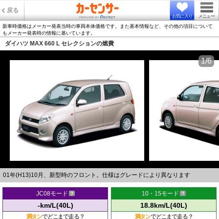
戻る
お気に入り
メニュー
新車時価格はメーカー発表当時の車両本体価格です。また基本情報など、その他の項目について
もメーカー発表時の情報に基いています。
ダイハツ MAX 660 L セレクションの燃費
1/6
01年(H13)10月、新型時のフロント。仕様はグレードにより異なります
JC08モード
10・15モード
-km/L(40L)
18.8km/L(40L)
満タン
でどこまで走る？
満タン
でどこまで走る？