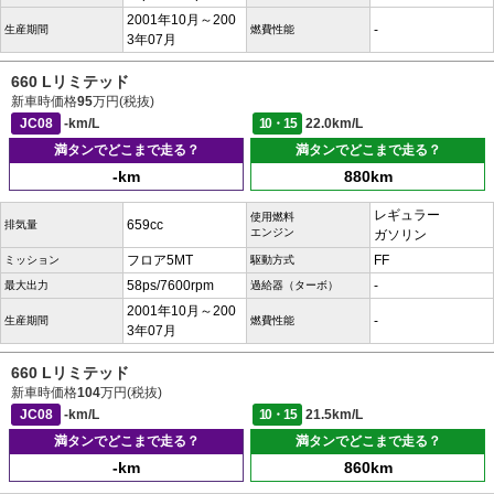
2001年10月～200
-
生産期間
燃費性能
3年07月
660 Lリミテッド
新車時価格
95
万円(税抜)
JC08
-km/L
10・15
22.0km/L
満タンでどこまで走る？
満タンでどこまで走る？
-km
880km
レギュラー
使用燃料
659cc
排気量
エンジン
ガソリン
フロア5MT
FF
ミッション
駆動方式
58ps/7600rpm
-
最大出力
過給器（ターボ）
2001年10月～200
-
生産期間
燃費性能
3年07月
660 Lリミテッド
新車時価格
104
万円(税抜)
JC08
-km/L
10・15
21.5km/L
満タンでどこまで走る？
満タンでどこまで走る？
-km
860km