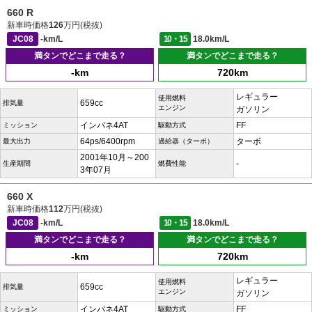
660 R
新車時価格
126
万円(税抜)
JC08
-km/L
10・15
18.0km/L
満タンでどこまで走る？
満タンでどこまで走る？
-km
720km
レギュラー
使用燃料
659cc
排気量
エンジン
ガソリン
インパネ4AT
FF
ミッション
駆動方式
64ps/6400rpm
ターボ
最大出力
過給器（ターボ）
2001年10月～200
-
生産期間
燃費性能
3年07月
660 X
新車時価格
112
万円(税抜)
JC08
-km/L
10・15
18.0km/L
満タンでどこまで走る？
満タンでどこまで走る？
-km
720km
レギュラー
使用燃料
659cc
排気量
エンジン
ガソリン
インパネ4AT
FF
ミッション
駆動方式