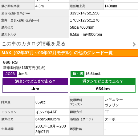
4.3m
140mm
最小回転半径
最低地上高
3395x1475x1550
全長x全幅x全高(mm)
1765x1275x1270
室内 全長x全幅x全高(mm)
58ps/7600rpm
最高出力
6.5kg・m/4000rpm
最大トルク
この車のカタログ情報を見る
MAX（02年07月～03年07月モデル）の他のグレード一覧
660 RS
新車時価格
135
万円(税抜)
JC08
-km/L
10・15
16.6km/L
満タンでどこまで走る？
満タンでどこまで走る？
-km
664km
レギュラー
使用燃料
659cc
排気量
エンジン
ガソリン
インパネ4AT
FF
ミッション
駆動方式
64ps/6000rpm
ターボ
最大出力
過給器（ターボ）
2001年10月～200
-
生産期間
燃費性能
3年07月