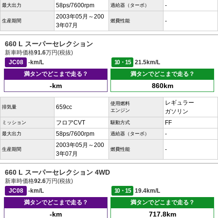
58ps/7600rpm
-
最大出力
過給器（ターボ）
2003年05月～200
-
生産期間
燃費性能
3年07月
660 L スーパーセレクション
新車時価格
91.6
万円(税抜)
JC08
-km/L
10・15
21.5km/L
満タンでどこまで走る？
満タンでどこまで走る？
-km
860km
レギュラー
使用燃料
659cc
排気量
エンジン
ガソリン
フロアCVT
FF
ミッション
駆動方式
58ps/7600rpm
-
最大出力
過給器（ターボ）
2003年05月～200
-
生産期間
燃費性能
3年07月
660 L スーパーセレクション 4WD
新車時価格
92.6
万円(税抜)
JC08
-km/L
10・15
19.4km/L
満タンでどこまで走る？
満タンでどこまで走る？
-km
717.8km