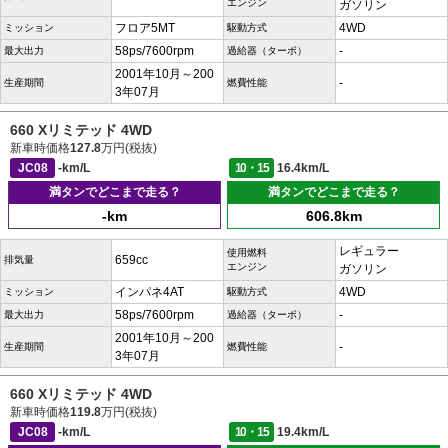
エンジン
ガソリン
フロア5MT
4WD
ミッション
駆動方式
58ps/7600rpm
-
最大出力
過給器（ターボ）
2001年10月～200
-
生産期間
燃費性能
3年07月
660 Xリミテッド 4WD
新車時価格
127.8
万円(税抜)
JC08
-km/L
10・15
16.4km/L
満タンでどこまで走る？
満タンでどこまで走る？
-km
606.8km
レギュラー
使用燃料
659cc
排気量
エンジン
ガソリン
インパネ4AT
4WD
ミッション
駆動方式
58ps/7600rpm
-
最大出力
過給器（ターボ）
2001年10月～200
-
生産期間
燃費性能
3年07月
660 Xリミテッド 4WD
新車時価格
119.8
万円(税抜)
JC08
-km/L
10・15
19.4km/L