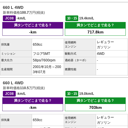
660 L 4WD
新車時価格
100.7
万円(税抜)
JC08
-km/L
10・15
19.4km/L
満タンでどこまで走る？
満タンでどこまで走る？
-km
717.8km
レギュラー
使用燃料
659cc
排気量
エンジン
ガソリン
フロア5MT
4WD
ミッション
駆動方式
58ps/7600rpm
-
最大出力
過給器（ターボ）
2001年10月～200
-
生産期間
燃費性能
3年07月
660 L 4WD
新車時価格
110.5
万円(税抜)
JC08
-km/L
10・15
19.0km/L
満タンでどこまで走る？
満タンでどこまで走る？
-km
703km
レギュラー
使用燃料
659cc
排気量
エンジン
ガソリン