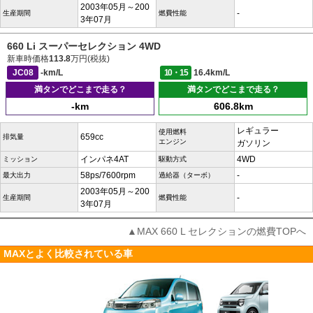
2003年05月～200
-
生産期間
燃費性能
3年07月
660 Li スーパーセレクション 4WD
新車時価格
113.8
万円(税抜)
JC08
-km/L
10・15
16.4km/L
満タンでどこまで走る？
満タンでどこまで走る？
-km
606.8km
レギュラー
使用燃料
659cc
排気量
エンジン
ガソリン
インパネ4AT
4WD
ミッション
駆動方式
58ps/7600rpm
-
最大出力
過給器（ターボ）
2003年05月～200
-
生産期間
燃費性能
3年07月
▲MAX 660 L セレクションの燃費TOPへ
MAXとよく比較されている車