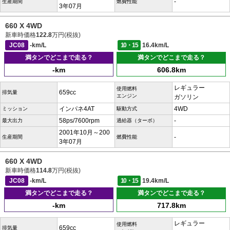
-
生産期間
燃費性能
3年07月
660 X 4WD
新車時価格
122.8
万円(税抜)
JC08
-km/L
10・15
16.4km/L
満タンでどこまで走る？
満タンでどこまで走る？
-km
606.8km
レギュラー
使用燃料
659cc
排気量
エンジン
ガソリン
インパネ4AT
4WD
ミッション
駆動方式
58ps/7600rpm
-
最大出力
過給器（ターボ）
2001年10月～200
-
生産期間
燃費性能
3年07月
660 X 4WD
新車時価格
114.8
万円(税抜)
JC08
-km/L
10・15
19.4km/L
満タンでどこまで走る？
満タンでどこまで走る？
-km
717.8km
レギュラー
使用燃料
659cc
排気量