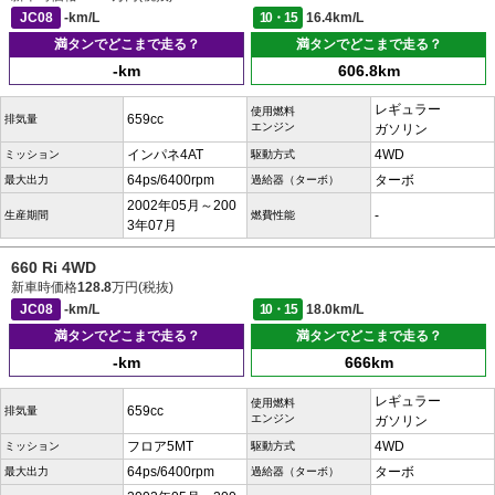
JC08
-km/L
10・15
16.4km/L
満タンでどこまで走る？
満タンでどこまで走る？
-km
606.8km
レギュラー
使用燃料
659cc
排気量
エンジン
ガソリン
インパネ4AT
4WD
ミッション
駆動方式
64ps/6400rpm
ターボ
最大出力
過給器（ターボ）
2002年05月～200
-
生産期間
燃費性能
3年07月
660 Ri 4WD
新車時価格
128.8
万円(税抜)
JC08
-km/L
10・15
18.0km/L
満タンでどこまで走る？
満タンでどこまで走る？
-km
666km
レギュラー
使用燃料
659cc
排気量
エンジン
ガソリン
フロア5MT
4WD
ミッション
駆動方式
64ps/6400rpm
ターボ
最大出力
過給器（ターボ）