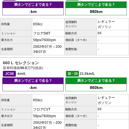
満タンでどこまで走る？
満タンでどこまで走る？
-km
880km
レギュラー
使用燃料
659cc
排気量
エンジン
ガソリン
フロア5MT
FF
ミッション
駆動方式
58ps/7600rpm
-
最大出力
過給器（ターボ）
2002年07月～200
-
生産期間
燃費性能
3年07月
660 L セレクション
新車時価格
96.8
万円(税抜)
JC08
-km/L
10・15
21.5km/L
満タンでどこまで走る？
満タンでどこまで走る？
-km
860km
レギュラー
使用燃料
659cc
排気量
エンジン
ガソリン
フロアCVT
FF
ミッション
駆動方式
58ps/7600rpm
-
最大出力
過給器（ターボ）
2002年07月～200
-
生産期間
燃費性能
3年07月