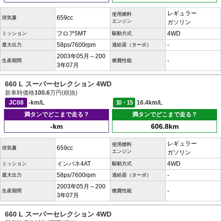
レギュラー
使用燃料
659cc
排気量
エンジン
ガソリン
フロア5MT
4WD
ミッション
駆動方式
58ps/7600rpm
-
最大出力
過給器（ターボ）
2003年05月～200
-
生産期間
燃費性能
3年07月
660 L スーパーセレクション 4WD
新車時価格
100.6
万円(税抜)
JC08
-km/L
10・15
16.4km/L
満タンでどこまで走る？
満タンでどこまで走る？
-km
606.8km
レギュラー
使用燃料
659cc
排気量
エンジン
ガソリン
インパネ4AT
4WD
ミッション
駆動方式
58ps/7600rpm
-
最大出力
過給器（ターボ）
2003年05月～200
-
生産期間
燃費性能
3年07月
660 L スーパーセレクション 4WD