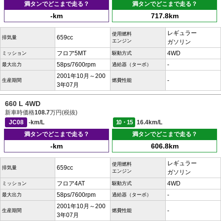
満タンでどこまで走る？
満タンでどこまで走る？
-km
717.8km
レギュラー
使用燃料
659cc
排気量
エンジン
ガソリン
フロア5MT
4WD
ミッション
駆動方式
58ps/7600rpm
-
最大出力
過給器（ターボ）
2001年10月～200
-
生産期間
燃費性能
3年07月
660 L 4WD
新車時価格
108.7
万円(税抜)
JC08
-km/L
10・15
16.4km/L
満タンでどこまで走る？
満タンでどこまで走る？
-km
606.8km
レギュラー
使用燃料
659cc
排気量
エンジン
ガソリン
フロア4AT
4WD
ミッション
駆動方式
58ps/7600rpm
-
最大出力
過給器（ターボ）
2001年10月～200
-
生産期間
燃費性能
3年07月