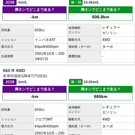
JC08
-km/L
10・15
16.4km/L
満タンでどこまで走る？
満タンでどこまで走る？
-km
606.8km
レギュラー
使用燃料
659cc
排気量
エンジン
ガソリン
インパネ4AT
4WD
ミッション
駆動方式
64ps/6400rpm
ターボ
最大出力
過給器（ターボ）
2001年10月～200
-
生産期間
燃費性能
3年07月
660 R 4WD
新車時価格
128.8
万円(税抜)
JC08
-km/L
10・15
18.0km/L
満タンでどこまで走る？
満タンでどこまで走る？
-km
666km
レギュラー
使用燃料
659cc
排気量
エンジン
ガソリン
フロア5MT
4WD
ミッション
駆動方式
64ps/6400rpm
ターボ
最大出力
過給器（ターボ）
2001年10月～200