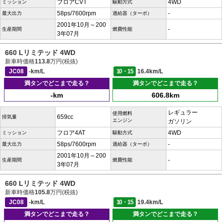
フロアCVT
4WD
ミッション
駆動方式
58ps/7600rpm
-
最大出力
過給器（ターボ）
2001年10月～200
-
生産期間
燃費性能
3年07月
660 Lリミテッド 4WD
新車時価格
113.8
万円(税抜)
JC08
-km/L
10・15
16.4km/L
満タンでどこまで走る？
満タンでどこまで走る？
-km
606.8km
レギュラー
使用燃料
659cc
排気量
エンジン
ガソリン
フロア4AT
4WD
ミッション
駆動方式
58ps/7600rpm
-
最大出力
過給器（ターボ）
2001年10月～200
-
生産期間
燃費性能
3年07月
660 Lリミテッド 4WD
新車時価格
105.8
万円(税抜)
JC08
-km/L
10・15
19.4km/L
満タンでどこまで走る？
満タンでどこまで走る？