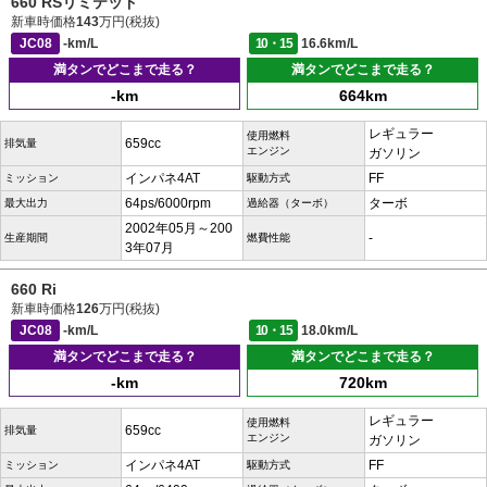
660 RSリミテッド
新車時価格
143
万円(税抜)
JC08
-km/L
10・15
16.6km/L
満タンでどこまで走る？
満タンでどこまで走る？
-km
664km
レギュラー
使用燃料
659cc
排気量
エンジン
ガソリン
インパネ4AT
FF
ミッション
駆動方式
64ps/6000rpm
ターボ
最大出力
過給器（ターボ）
2002年05月～200
-
生産期間
燃費性能
3年07月
660 Ri
新車時価格
126
万円(税抜)
JC08
-km/L
10・15
18.0km/L
満タンでどこまで走る？
満タンでどこまで走る？
-km
720km
レギュラー
使用燃料
659cc
排気量
エンジン
ガソリン
インパネ4AT
FF
ミッション
駆動方式