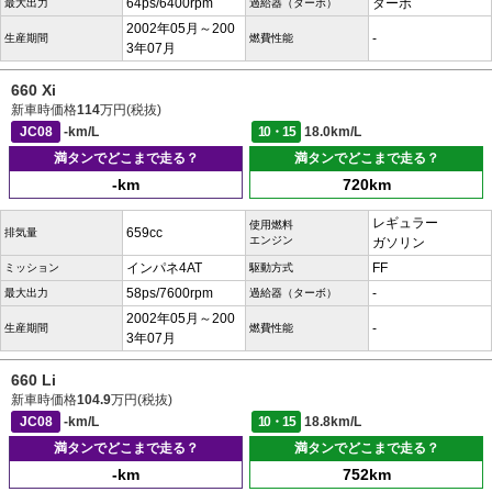
64ps/6400rpm
ターボ
最大出力
過給器（ターボ）
2002年05月～200
-
生産期間
燃費性能
3年07月
660 Xi
新車時価格
114
万円(税抜)
JC08
-km/L
10・15
18.0km/L
満タンでどこまで走る？
満タンでどこまで走る？
-km
720km
レギュラー
使用燃料
659cc
排気量
エンジン
ガソリン
インパネ4AT
FF
ミッション
駆動方式
58ps/7600rpm
-
最大出力
過給器（ターボ）
2002年05月～200
-
生産期間
燃費性能
3年07月
660 Li
新車時価格
104.9
万円(税抜)
JC08
-km/L
10・15
18.8km/L
満タンでどこまで走る？
満タンでどこまで走る？
-km
752km