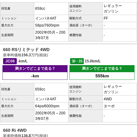
レギュラー
使用燃料
659cc
排気量
エンジン
ガソリン
インパネ4AT
FF
ミッション
駆動方式
58ps/7600rpm
-
最大出力
過給器（ターボ）
2002年05月～200
-
生産期間
燃費性能
3年07月
660 RSリミテッド 4WD
新車時価格
156.3
万円(税抜)
JC08
-km/L
10・15
15.0km/L
満タンでどこまで走る？
満タンでどこまで走る？
-km
555km
レギュラー
使用燃料
659cc
排気量
エンジン
ガソリン
インパネ4AT
4WD
ミッション
駆動方式
64ps/6000rpm
ターボ
最大出力
過給器（ターボ）
2002年05月～200
-
生産期間
燃費性能
3年07月
660 Ri 4WD
新車時価格
136.8
万円(税抜)