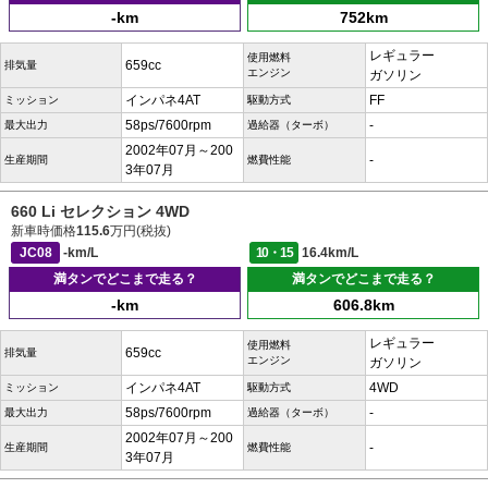
-km
752km
レギュラー
使用燃料
659cc
排気量
エンジン
ガソリン
インパネ4AT
FF
ミッション
駆動方式
58ps/7600rpm
-
最大出力
過給器（ターボ）
2002年07月～200
-
生産期間
燃費性能
3年07月
660 Li セレクション 4WD
新車時価格
115.6
万円(税抜)
JC08
-km/L
10・15
16.4km/L
満タンでどこまで走る？
満タンでどこまで走る？
-km
606.8km
レギュラー
使用燃料
659cc
排気量
エンジン
ガソリン
インパネ4AT
4WD
ミッション
駆動方式
58ps/7600rpm
-
最大出力
過給器（ターボ）
2002年07月～200
-
生産期間
燃費性能
3年07月