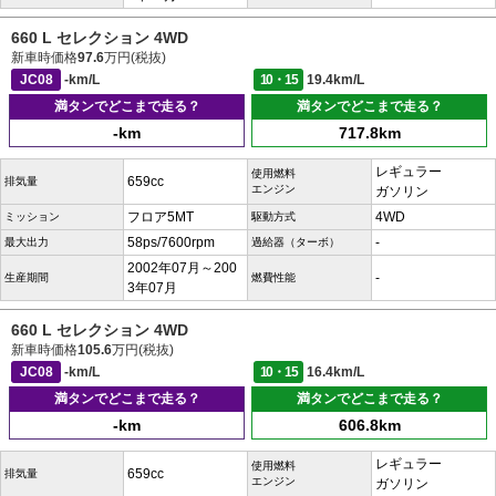
660 L セレクション 4WD
新車時価格
97.6
万円(税抜)
JC08
-km/L
10・15
19.4km/L
満タンでどこまで走る？
満タンでどこまで走る？
-km
717.8km
レギュラー
使用燃料
659cc
排気量
エンジン
ガソリン
フロア5MT
4WD
ミッション
駆動方式
58ps/7600rpm
-
最大出力
過給器（ターボ）
2002年07月～200
-
生産期間
燃費性能
3年07月
660 L セレクション 4WD
新車時価格
105.6
万円(税抜)
JC08
-km/L
10・15
16.4km/L
満タンでどこまで走る？
満タンでどこまで走る？
-km
606.8km
レギュラー
使用燃料
659cc
排気量
エンジン
ガソリン