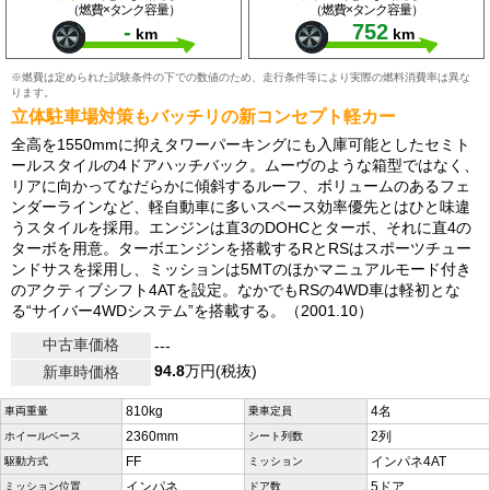
（燃費×タンク容量）
（燃費×タンク容量）
-
752
km
km
※燃費は定められた試験条件の下での数値のため、走行条件等により実際の燃料消費率は異な
ります。
立体駐車場対策もバッチリの新コンセプト軽カー
全高を1550mmに抑えタワーパーキングにも入庫可能としたセミト
ールスタイルの4ドアハッチバック。ムーヴのような箱型ではなく、
リアに向かってなだらかに傾斜するルーフ、ボリュームのあるフェ
ンダーラインなど、軽自動車に多いスペース効率優先とはひと味違
うスタイルを採用。エンジンは直3のDOHCとターボ、それに直4の
ターボを用意。ターボエンジンを搭載するRとRSはスポーツチュー
ンドサスを採用し、ミッションは5MTのほかマニュアルモード付き
のアクティブシフト4ATを設定。なかでもRSの4WD車は軽初とな
る“サイバー4WDシステム”を搭載する。（2001.10）
中古車価格
---
94.8
万円(税抜)
新車時価格
810kg
4名
車両重量
乗車定員
2360mm
2列
ホイールベース
シート列数
FF
インパネ4AT
駆動方式
ミッション
インパネ
5ドア
ミッション位置
ドア数