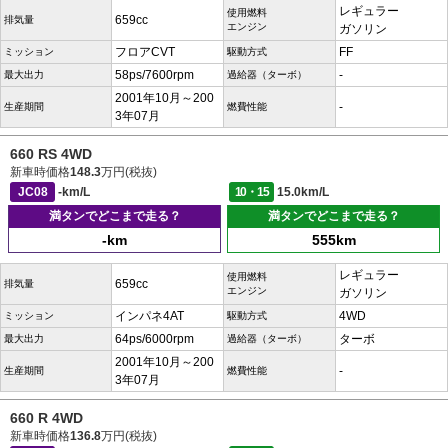
レギュラー
使用燃料
659cc
排気量
エンジン
ガソリン
フロアCVT
FF
ミッション
駆動方式
58ps/7600rpm
-
最大出力
過給器（ターボ）
2001年10月～200
-
生産期間
燃費性能
3年07月
660 RS 4WD
新車時価格
148.3
万円(税抜)
JC08
-km/L
10・15
15.0km/L
満タンでどこまで走る？
満タンでどこまで走る？
-km
555km
レギュラー
使用燃料
659cc
排気量
エンジン
ガソリン
インパネ4AT
4WD
ミッション
駆動方式
64ps/6000rpm
ターボ
最大出力
過給器（ターボ）
2001年10月～200
-
生産期間
燃費性能
3年07月
660 R 4WD
新車時価格
136.8
万円(税抜)