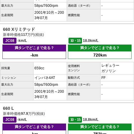
58ps/7600rpm
-
最大出力
過給器（ターボ）
2001年10月～200
-
生産期間
燃費性能
3年07月
660 Xリミテッド
新車時価格
117
万円(税抜)
JC08
-km/L
10・15
18.0km/L
満タンでどこまで走る？
満タンでどこまで走る？
-km
720km
レギュラー
使用燃料
659cc
排気量
エンジン
ガソリン
インパネ4AT
FF
ミッション
駆動方式
58ps/7600rpm
-
最大出力
過給器（ターボ）
2001年10月～200
-
生産期間
燃費性能
3年07月
660 L
新車時価格
97.9
万円(税抜)
JC08
-km/L
10・15
18.8km/L
満タンでどこまで走る？
満タンでどこまで走る？