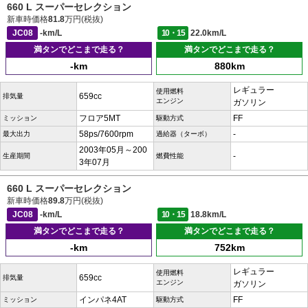
660 L スーパーセレクション
新車時価格
81.8
万円(税抜)
JC08
-km/L
10・15
22.0km/L
満タンでどこまで走る？
満タンでどこまで走る？
-km
880km
レギュラー
使用燃料
659cc
排気量
エンジン
ガソリン
フロア5MT
FF
ミッション
駆動方式
58ps/7600rpm
-
最大出力
過給器（ターボ）
2003年05月～200
-
生産期間
燃費性能
3年07月
660 L スーパーセレクション
新車時価格
89.8
万円(税抜)
JC08
-km/L
10・15
18.8km/L
満タンでどこまで走る？
満タンでどこまで走る？
-km
752km
レギュラー
使用燃料
659cc
排気量
エンジン
ガソリン
インパネ4AT
FF
ミッション
駆動方式