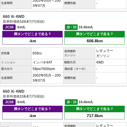
2002年05月～200
-
生産期間
燃費性能
3年07月
660 Xi 4WD
新車時価格
124.8
万円(税抜)
JC08
-km/L
10・15
16.4km/L
満タンでどこまで走る？
満タンでどこまで走る？
-km
606.8km
レギュラー
使用燃料
659cc
排気量
エンジン
ガソリン
インパネ4AT
4WD
ミッション
駆動方式
58ps/7600rpm
-
最大出力
過給器（ターボ）
2002年05月～200
-
生産期間
燃費性能
3年07月
660 Xi 4WD
新車時価格
116.8
万円(税抜)
JC08
-km/L
10・15
19.4km/L
満タンでどこまで走る？
満タンでどこまで走る？
-km
717.8km
レギュラー
使用燃料