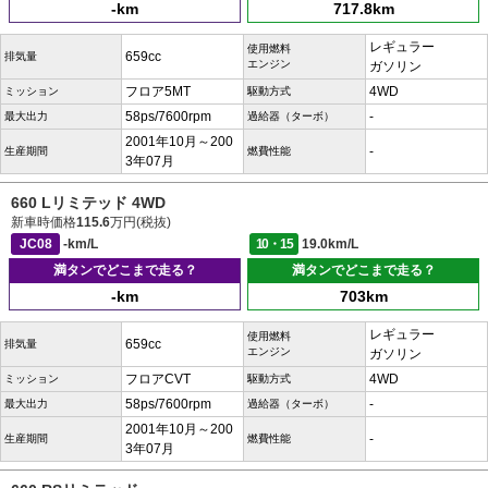
-km
717.8km
レギュラー
使用燃料
659cc
排気量
エンジン
ガソリン
フロア5MT
4WD
ミッション
駆動方式
58ps/7600rpm
-
最大出力
過給器（ターボ）
2001年10月～200
-
生産期間
燃費性能
3年07月
660 Lリミテッド 4WD
新車時価格
115.6
万円(税抜)
JC08
-km/L
10・15
19.0km/L
満タンでどこまで走る？
満タンでどこまで走る？
-km
703km
レギュラー
使用燃料
659cc
排気量
エンジン
ガソリン
フロアCVT
4WD
ミッション
駆動方式
58ps/7600rpm
-
最大出力
過給器（ターボ）
2001年10月～200
-
生産期間
燃費性能
3年07月