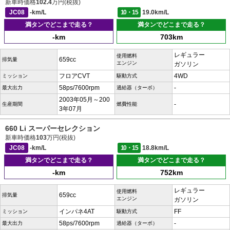
新車時価格
102.4
万円(税抜)
JC08
-km/L
10・15
19.0km/L
満タンでどこまで走る？
満タンでどこまで走る？
-km
703km
レギュラー
使用燃料
659cc
排気量
エンジン
ガソリン
フロアCVT
4WD
ミッション
駆動方式
58ps/7600rpm
-
最大出力
過給器（ターボ）
2003年05月～200
-
生産期間
燃費性能
3年07月
660 Li スーパーセレクション
新車時価格
103
万円(税抜)
JC08
-km/L
10・15
18.8km/L
満タンでどこまで走る？
満タンでどこまで走る？
-km
752km
レギュラー
使用燃料
659cc
排気量
エンジン
ガソリン
インパネ4AT
FF
ミッション
駆動方式
58ps/7600rpm
-
最大出力
過給器（ターボ）