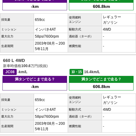
-km
606.8km
レギュラー
使用燃料
659cc
排気量
エンジン
ガソリン
インパネ4AT
4WD
ミッション
駆動方式
58ps/7600rpm
-
最大出力
過給器（ターボ）
2003年08月～200
-
生産期間
燃費性能
5年11月
660 L 4WD
新車時価格
100.6
万円(税抜)
JC08
-km/L
10・15
16.4km/L
満タンでどこまで走る？
満タンでどこまで走る？
-km
606.8km
レギュラー
使用燃料
659cc
排気量
エンジン
ガソリン
インパネ4AT
4WD
ミッション
駆動方式
58ps/7600rpm
-
最大出力
過給器（ターボ）
2003年08月～200
-
生産期間
燃費性能
5年11月