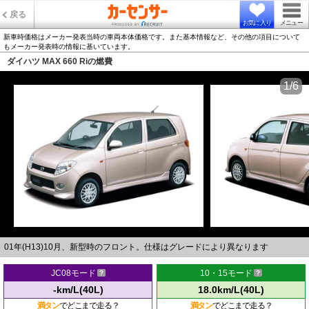
戻る
お気に入り
メニュー
新車時価格はメーカー発表当時の車両本体価格です。また基本情報など、その他の項目について
もメーカー発表時の情報に基いています。
ダイハツ MAX 660 Riの燃費
1/6
01年(H13)10月、新型時のフロント。仕様はグレードにより異なります
JC08モード
10・15モード
-km/L(40L)
18.0km/L(40L)
満タン
でどこまで走る？
満タン
でどこまで走る？