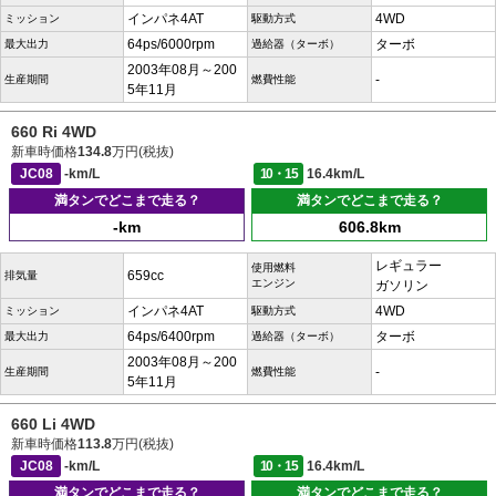
インパネ4AT
4WD
ミッション
駆動方式
64ps/6000rpm
ターボ
最大出力
過給器（ターボ）
2003年08月～200
-
生産期間
燃費性能
5年11月
660 Ri 4WD
新車時価格
134.8
万円(税抜)
JC08
-km/L
10・15
16.4km/L
満タンでどこまで走る？
満タンでどこまで走る？
-km
606.8km
レギュラー
使用燃料
659cc
排気量
エンジン
ガソリン
インパネ4AT
4WD
ミッション
駆動方式
64ps/6400rpm
ターボ
最大出力
過給器（ターボ）
2003年08月～200
-
生産期間
燃費性能
5年11月
660 Li 4WD
新車時価格
113.8
万円(税抜)
JC08
-km/L
10・15
16.4km/L
満タンでどこまで走る？
満タンでどこまで走る？