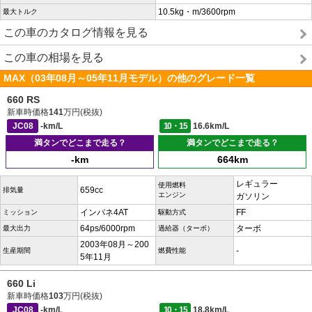
10.5kg・m/3600rpm
最大トルク
この車のカタログ情報を見る
この車の相場を見る
MAX（03年08月～05年11月モデル）の他のグレード一覧
660 RS
新車時価格
141
万円(税抜)
JC08
-km/L
10・15
16.6km/L
満タンでどこまで走る？
満タンでどこまで走る？
-km
664km
レギュラー
使用燃料
659cc
排気量
エンジン
ガソリン
インパネ4AT
FF
ミッション
駆動方式
64ps/6000rpm
ターボ
最大出力
過給器（ターボ）
2003年08月～200
-
生産期間
燃費性能
5年11月
660 Li
新車時価格
103
万円(税抜)
JC08
-km/L
10・15
18.8km/L