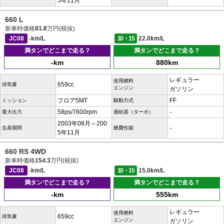
5年11月
660 L
新車時価格
81.8
万円(税抜)
JC08
-km/L
10・15
22.0km/L
満タンでどこまで走る？
満タンでどこまで走る？
-km
880km
レギュラー
使用燃料
659cc
排気量
エンジン
ガソリン
フロア5MT
FF
ミッション
駆動方式
58ps/7600rpm
-
最大出力
過給器（ターボ）
2003年08月～200
-
生産期間
燃費性能
5年11月
660 RS 4WD
新車時価格
154.3
万円(税抜)
JC08
-km/L
10・15
15.0km/L
満タンでどこまで走る？
満タンでどこまで走る？
-km
555km
レギュラー
使用燃料
659cc
排気量
エンジン
ガソリン