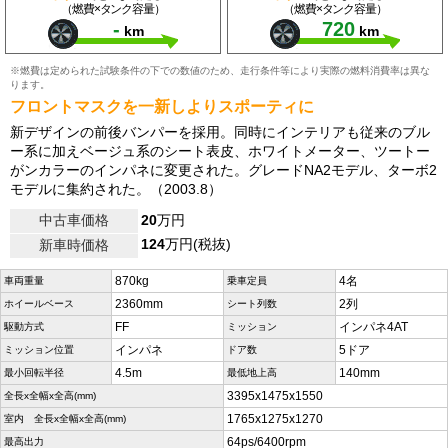
（燃費×タンク容量）
（燃費×タンク容量）
-
720
km
km
※燃費は定められた試験条件の下での数値のため、走行条件等により実際の燃料消費率は異な
ります。
フロントマスクを一新しよりスポーティに
新デザインの前後バンパーを採用。同時にインテリアも従来のブル
ー系に加えベージュ系のシート表皮、ホワイトメーター、ツートー
がンカラーのインパネに変更された。グレードNA2モデル、ターボ2
モデルに集約された。（2003.8）
中古車価格
20
万円
124
万円(税抜)
新車時価格
870kg
4名
車両重量
乗車定員
2360mm
2列
ホイールベース
シート列数
FF
インパネ4AT
駆動方式
ミッション
インパネ
5ドア
ミッション位置
ドア数
4.5m
140mm
最小回転半径
最低地上高
3395x1475x1550
全長x全幅x全高(mm)
1765x1275x1270
室内 全長x全幅x全高(mm)
64ps/6400rpm
最高出力