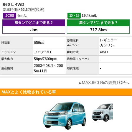
660 L 4WD
新車時価格
92.6
万円(税抜)
JC08
-km/L
10・15
19.4km/L
満タンでどこまで走る？
満タンでどこまで走る？
-km
717.8km
レギュラー
使用燃料
659cc
排気量
エンジン
ガソリン
フロア5MT
4WD
ミッション
駆動方式
58ps/7600rpm
-
最大出力
過給器（ターボ）
2003年08月～200
-
生産期間
燃費性能
5年11月
▲MAX 660 Riの燃費TOPへ
MAXとよく比較されている車