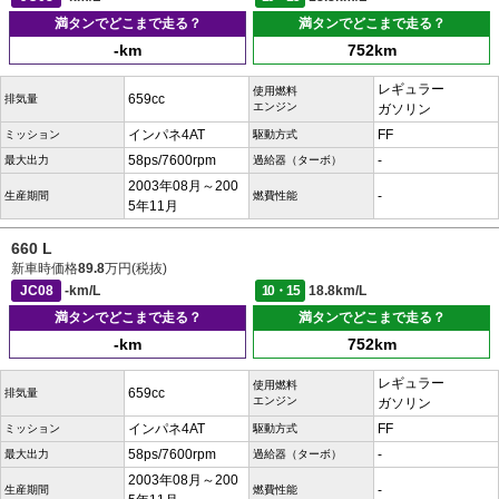
満タンでどこまで走る？
満タンでどこまで走る？
-km
752km
レギュラー
使用燃料
659cc
排気量
エンジン
ガソリン
インパネ4AT
FF
ミッション
駆動方式
58ps/7600rpm
-
最大出力
過給器（ターボ）
2003年08月～200
-
生産期間
燃費性能
5年11月
660 L
新車時価格
89.8
万円(税抜)
JC08
-km/L
10・15
18.8km/L
満タンでどこまで走る？
満タンでどこまで走る？
-km
752km
レギュラー
使用燃料
659cc
排気量
エンジン
ガソリン
インパネ4AT
FF
ミッション
駆動方式
58ps/7600rpm
-
最大出力
過給器（ターボ）
2003年08月～200
-
生産期間
燃費性能