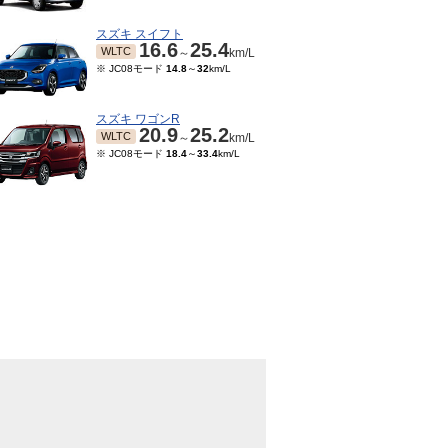
スズキ スイフト
16.6
25.4
WLTC
～
km/L
※ JC08モード
14.8
～
32
km/L
スズキ ワゴンR
20.9
25.2
WLTC
～
km/L
※ JC08モード
18.4
～
33.4
km/L