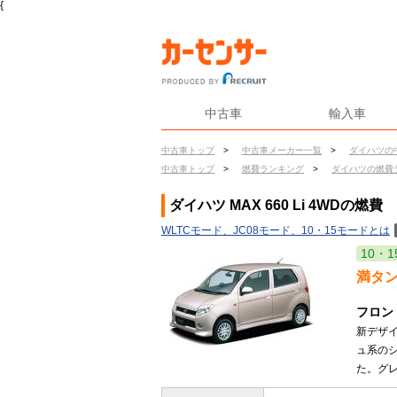
{
中古車
輸入車
中古車トップ
>
中古車メーカー一覧
>
ダイハツの
中古車トップ
>
燃費ランキング
>
ダイハツの燃費
ダイハツ MAX 660 Li 4WDの燃費
WLTCモード、JC08モード、10・15モードとは
10・1
満タ
フロン
新デザ
ュ系の
た。グレ