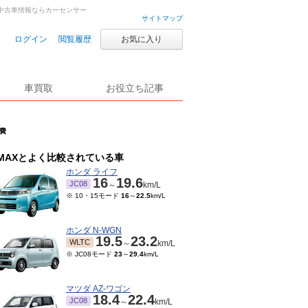
古車・中古車情報ならカーセンサー
サイトマップ
ログイン
閲覧履歴
お気に入り
車買取
お役立ち記事
燃費
MAXとよく比較されている車
ホンダ ライフ
16
19.6
JC08
～
km/L
※ 10・15モード
16
～
22.5
km/L
ホンダ N-WGN
19.5
23.2
WLTC
～
km/L
※ JC08モード
23
～
29.4
km/L
マツダ AZ-ワゴン
18.4
22.4
JC08
～
km/L