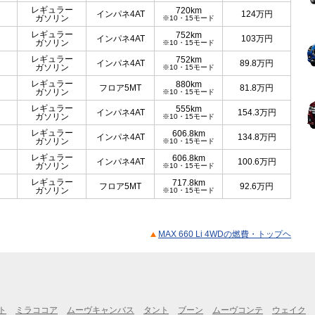
レギュラー
720km
インパネ4AT
124
万円
ガソリン
※10・15モード
レギュラー
752km
インパネ4AT
103
万円
ガソリン
※10・15モード
レギュラー
752km
インパネ4AT
89.8
万円
ガソリン
※10・15モード
レギュラー
880km
フロア5MT
81.8
万円
ガソリン
※10・15モード
レギュラー
555km
インパネ4AT
154.3
万円
ガソリン
※10・15モード
レギュラー
606.8km
インパネ4AT
134.8
万円
ガソリン
※10・15モード
レギュラー
606.8km
インパネ4AT
100.6
万円
ガソリン
※10・15モード
レギュラー
717.8km
フロア5MT
92.6
万円
ガソリン
※10・15モード
MAX 660 Li 4WDの燃費・トップヘ
ト
ミラココア
ムーヴキャンバス
タント
ブーン
ムーヴコンテ
ウェイク