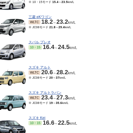
※ 10・15モード
15.4
～
23.5
km/L
三菱 eKワゴン
18.2
23.2
WLTC
～
km/L
※ JC08モード
21.8
～
29.4
km/L
スバル プレオ
16.4
24.5
10・15
～
km/L
スズキ アルト
20.6
28.2
WLTC
～
km/L
※ JC08モード
20
～
37
km/L
スズキ アルトラパン
23.4
27.3
WLTC
～
km/L
※ JC08モード
19
～
35.6
km/L
スズキ Kei
16.6
22.5
10・15
～
km/L