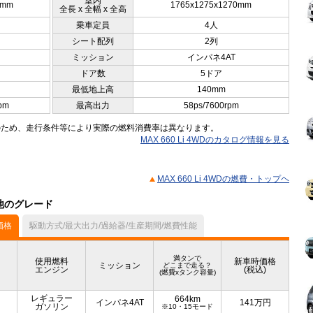
室内
0mm
1765x1275x1270mm
全長 x 全幅 x 全高
乗車定員
4人
シート配列
2列
ミッション
インパネ4AT
ドア数
5ドア
最低地上高
140mm
pm
最高出力
58ps/7600rpm
のため、走行条件等により実際の燃料消費率は異なります。
MAX 660 Li 4WDのカタログ情報を見る
MAX 660 Li 4WDの燃費・トップヘ
の他のグレード
価格
駆動方式/最大出力/過給器/生産期間/燃費性能
満タンで
使用燃料
新車時価格
ミッション
どこまで走る？
エンジン
(税込)
(燃費xタンク容量)
レギュラー
664km
インパネ4AT
141
万円
ガソリン
※10・15モード