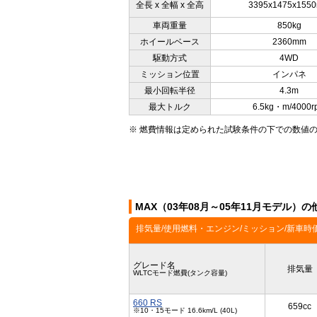
全長 x 全幅 x 全高
3395x1475x155
車両重量
850kg
ホイールベース
2360mm
駆動方式
4WD
ミッション位置
インパネ
最小回転半径
4.3m
最大トルク
6.5kg・m/4000r
※ 燃費情報は定められた試験条件の下での数値
MAX（03年08月～05年11月モデル）
排気量/使用燃料・エンジン/ミッション/新車時
グレード名
排気量
WLTCモード燃費(タンク容量)
660 RS
659cc
※10・15モード 16.6km/L (40L)