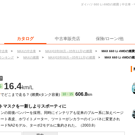
ダイハツ 660 Li 4WDの燃費 | 中
カタログ
中古車販売店
保険/ローン/他
中古車
>
MAXの中古車
>
MAX(03年08月～05年11月)の燃費
>
MAX 660 Li 4WDの燃費
ランキング
>
MAXの燃費
>
MAX(03年08月～05年11月)の燃費
>
MAX 660 Li 4WDの
？
16.4
5
km/L
ン
606.8
10・15
でどこまで走る？ (燃費xタンク容量)
km
トマスクを一新しよりスポーティに
インの前後バンパーを採用。同時にインテリアも従来のブルー系に加えベージ
シート表皮、ホワイトメーター、ツートーがンカラーのインパネに変更され
ードNA2モデル、ターボ2モデルに集約された。（2003.8）