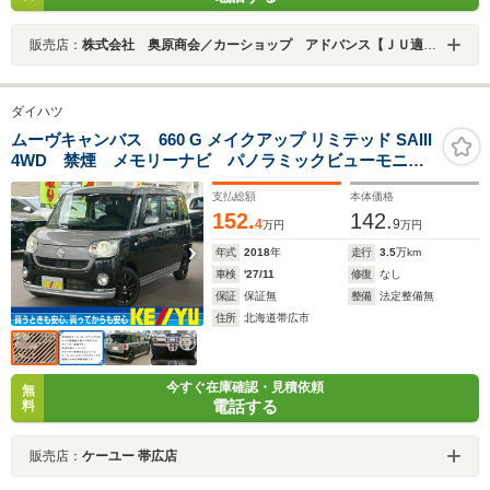
販売店：
株式会社 奥原商会／カーショップ アドバンス【ＪＵ適正販売店】
ダイハツ
ムーヴキャンバス 660 G メイクアップ リミテッド SAIII
4WD 禁煙 メモリーナビ パノラミックビューモニタ
ー 両側電動スライドドア フルセグTV Bluetooth
支払総額
本体価格
ETC スマートキー プッシュスタート LEDヘッドラ
152.
142.
イト フォグ オートハイビーム 社外アルミ
4
9
万円
万円
年式
2018
年
走行
3.5
万km
車検
'27/11
修復
なし
保証
保証無
整備
法定整備無
住所
北海道帯広市
今すぐ在庫確認・見積依頼
無
電話する
料
販売店：
ケーユー 帯広店