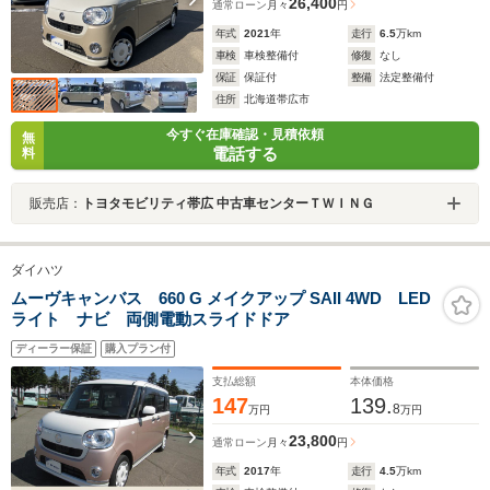
26,400
通常ローン
月々
円
年式
2021
年
走行
6.5
万km
車検
車検整備付
修復
なし
保証
保証付
整備
法定整備付
住所
北海道帯広市
今すぐ在庫確認・見積依頼
無
電話する
料
販売店：
トヨタモビリティ帯広 中古車センターＴＷＩＮＧ
ダイハツ
ムーヴキャンバス 660 G メイクアップ SAII 4WD LED
ライト ナビ 両側電動スライドドア
ディーラー保証
購入プラン付
支払総額
本体価格
147
139.
8
万円
万円
23,800
通常ローン
月々
円
年式
2017
年
走行
4.5
万km