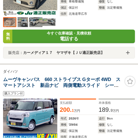
車検
車検整備無
修復
なし
保証
保証付
整備
法定整備無
住所
北海道帯広市
今すぐ在庫確認・見積依頼
無
電話する
料
販売店：
カーメディア１７ ヤマザキ【ＪＵ適正販売店】
ダイハツ
ムーヴキャンバス 660 ストライプス Gターボ 4WD ス
マートアシスト 新品ナビ 両側電動スライド シート
ヒーター ホットカップホルダー 後席置きラクBOX
購入プラン付
ブレーキホールド 誤発進抑制 アダプティブクルー
ズ 車線逸脱警報 コーナーセンサー LEDライト
支払総額
本体価格
200.
189.
1
9
万円
万円
年式
2026
年
走行
9
km
車検
'29/04
修復
なし
保証
保証無
整備
法定整備無
住所
北海道帯広市