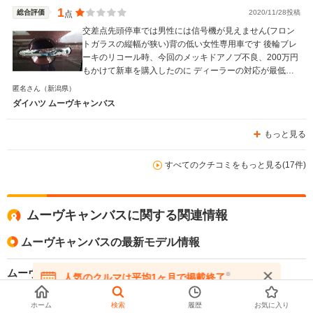
1
総合評価
2020/11/28投稿
点
交差点先頭停車では男性には信号機が見えません(フロン
トガラスの縦幅が狭い)背の低い女性専用車です 後輪ブレ
ーキのリコール時、今回のメッキドアノブ不良、200万円
もかけて新車を購入したのに ディーラーの対応が最低で
す
匿名さん
（新潟県）
ダイハツ ムーヴキャンバス
もっと見る
すべてのクチコミをもっと見る(17件)
ムーヴキャンバスに関する関連情報
ムーヴキャンバスの最新モデル情報
ムーヴキャンバスの価格改定を発表
※
人気のクルマは平均1ヶ月で掲載終了
在庫が無くなる前にお問い合わせください
ダイハツは、2025年6月生産分より「ムーヴキャンバス」のメーカー希望小売価格を改定すると発表した。新たな価格は157万3000円から200万7500円となり、原材料や輸送費の高騰が影響している。また、2023年1月からコロナ禍における部品供給不足に関連して導入されていた「アイドリングストップレス仕様」は廃止されている。（2025.6）
ホーム
検索
履歴
お気に入り
全てを表示する