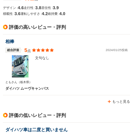
4.6
3.8
3.9
デザイン :
走行性 :
居住性 :
3.6
4.2
4.0
積載性 :
運転しやすさ :
維持費 :
評価の高いレビュー・評判
相棒
5
総合評価
2024/01/25投稿
点
文句なし
ともさん
（栃木県）
ダイハツ ムーヴキャンバス
もっと見る
評価の低いレビュー・評判
ダイハツ車は二度と買いません