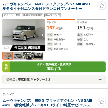
ムーヴキャンバス 660 G メイクアップVS SAIII 4WD
夏冬タイヤ付エンスタ付ドラレコ付ワンオーナー
ディーラー保証
車両品質評価書付
購入プラン付
支払総額
本体価格
167.
159.
4
0
万円
万円
年式
2021
年
走行
6.3
万km
車検
車検整備付
修復
なし
保証
保証付
整備
法定整備付
住所
北海道帯広市
今すぐ在庫確認・見積依頼
無
電話する
料
販売店：
帯広日産 ギャラリー２２
ダイハツ
ムーヴキャンバス 660 G ブラックアクセントVS SAIII
4WD /衝突軽減ブレーキ/LEDライト/純正ナビ/エンスタ/