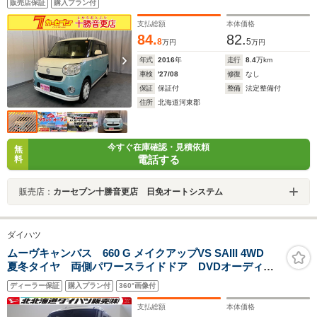
販売店保証
購入プラン付
正ホイールキャップ
支払総額
本体価格
84.
82.
8
5
万円
万円
年式
2016
年
走行
8.4
万km
車検
'27/08
修復
なし
保証
保証付
整備
法定整備付
住所
北海道河東郡
今すぐ在庫確認・見積依頼
無
電話する
料
販売店：
カーセブン十勝音更店 日免オートシステム
ダイハツ
ムーヴキャンバス 660 G メイクアップVS SAIII 4WD
夏冬タイヤ 両側パワースライドドア DVDオーディ
オ パノラマモニター 運転席シートヒーター LEDヘ
ディーラー保証
購入プラン付
360°画像付
ッドライト オートライト オートエアコン アイドリ
ングストップ
支払総額
本体価格