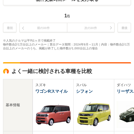
1
/1
最初
前の30件
次の30件
最後
※人気のクルマは平均1ヶ月で掲載終了
物件数合計1万台以上のメーカー｜算出データ期間：2024年9月～11月｜内容：物件数合計1万
台以上のメーカーのうち、掲載が終了した物件数が1,000台以上の場合
よく一緒に検討される車種を比較
スズキ
スバル
ダイハツ
ワゴンRスマイル
シフォン
リーザス
基本情報