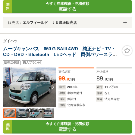
今すぐ在庫確認・見積依頼
無
電話する
料
販売店：
エルフィールド ＪＵ適正販売店
ダイハツ
ムーヴキャンバス 660 G SAIII 4WD 純正ナビ・TV・
CD・DVD・Bluetooth LEDヘッド 両側パワースライ
ドドア バックカメラ レーダーブレーキ 純正ドライ
販売店保証
購入プラン付
ブレコーダー オートハイビーム アイドリングストッ
プ USBソケット 横滑り防止
支払総額
本体価格
99.
89.
8
8
万円
万円
年式
2018
年
走行
11.7
万km
車検
車検整備付
修復
なし
保証
保証付
整備
法定整備付
住所
北海道帯広市
今すぐ在庫確認・見積依頼
無
電話する
料