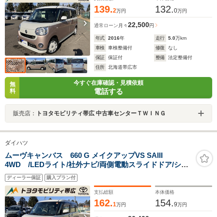
139.
132.
2
0
万円
万円
22,500
通常ローン
月々
円
年式
2016
年
走行
5.0
万km
車検
車検整備付
修復
なし
保証
保証付
整備
法定整備付
住所
北海道帯広市
今すぐ在庫確認・見積依頼
無
電話する
料
販売店：
トヨタモビリティ帯広 中古車センターＴＷＩＮＧ
ダイハツ
ムーヴキャンバス 660 G メイクアップVS SAIII
4WD /LEDライト/社外ナビ/両側電動スライドドア/シー
トヒーター/ドラレコ
ディーラー保証
購入プラン付
支払総額
本体価格
162.
154.
1
9
万円
万円