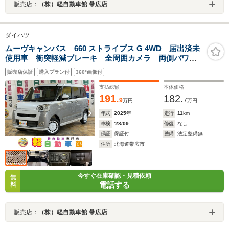
販売店：
（株）軽自動車館 帯広店
ダイハツ
ムーヴキャンバス 660 ストライプス G 4WD 届出済未
使用車 衝突軽減ブレーキ 全周囲カメラ 両側パワー
スライドドア シートヒーター LEDヘッドライト 誤
販売店保証
購入プラン付
360°画像付
発進抑制装置 横滑り防止装置 障害物センサー 盗難
防止装置 アイドリングストップ エアコン
支払総額
本体価格
191.
182.
9
7
万円
万円
年式
2025
年
走行
11
km
車検
'28/09
修復
なし
保証
保証付
整備
法定整備無
住所
北海道帯広市
今すぐ在庫確認・見積依頼
無
電話する
料
販売店：
（株）軽自動車館 帯広店