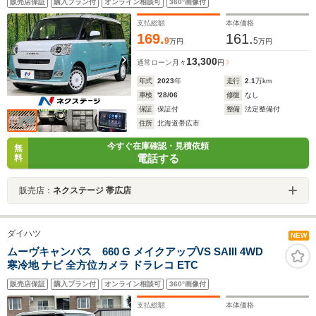
販売店保証
購入プラン付
オンライン相談可
360°画像付
ー スマートキー LEDヘッド ETC オートライト
オートエアコン Bluetooth
支払総額
本体価格
169.
161.
9
5
万円
万円
13,300
通常ローン
月々
円
年式
2023
年
走行
2.1
万km
車検
'28/06
修復
なし
保証
保証付
整備
法定整備付
住所
北海道帯広市
今すぐ在庫確認・見積依頼
無
電話する
料
販売店：
ネクステージ 帯広店
ダイハツ
NEW
ムーヴキャンバス 660 G メイクアップVS SAIII 4WD
寒冷地 ナビ 全方位カメラ ドラレコ ETC
販売店保証
購入プラン付
オンライン相談可
360°画像付
支払総額
本体価格