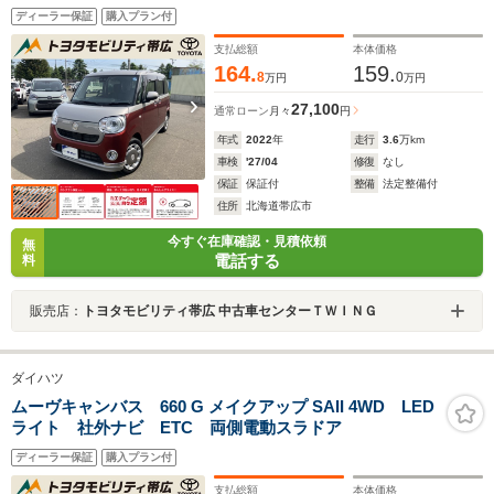
両側電動スライドドア/シートヒーター/ドラレコ
ディーラー保証
購入プラン付
支払総額
本体価格
164.
159.
8
0
万円
万円
27,100
通常ローン
月々
円
年式
2022
年
走行
3.6
万km
車検
'27/04
修復
なし
保証
保証付
整備
法定整備付
住所
北海道帯広市
今すぐ在庫確認・見積依頼
無
電話する
料
販売店：
トヨタモビリティ帯広 中古車センターＴＷＩＮＧ
ダイハツ
ムーヴキャンバス 660 G メイクアップ SAII 4WD LED
ライト 社外ナビ ETC 両側電動スラドア
ディーラー保証
購入プラン付
支払総額
本体価格