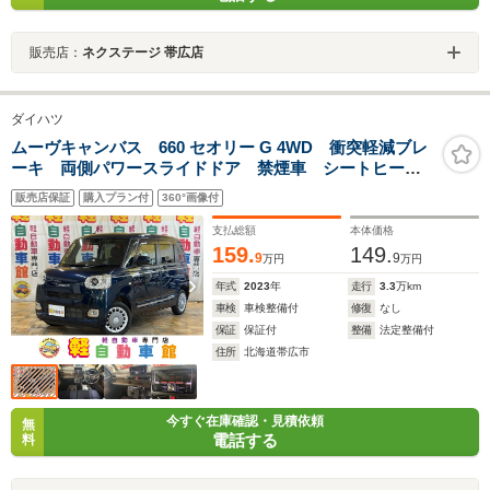
販売店：
ネクステージ 帯広店
ダイハツ
ムーヴキャンバス 660 セオリー G 4WD 衝突軽減ブレ
ーキ 両側パワースライドドア 禁煙車 シートヒータ
ー アイドリングストップ LEDヘッドライト 誤発進
販売店保証
購入プラン付
360°画像付
抑制装置 横滑り防止装置 障害物センサー 盗難防止
装置 スマートキー プッシュスタート
支払総額
本体価格
159.
149.
9
9
万円
万円
年式
2023
年
走行
3.3
万km
車検
車検整備付
修復
なし
保証
保証付
整備
法定整備付
住所
北海道帯広市
今すぐ在庫確認・見積依頼
無
電話する
料