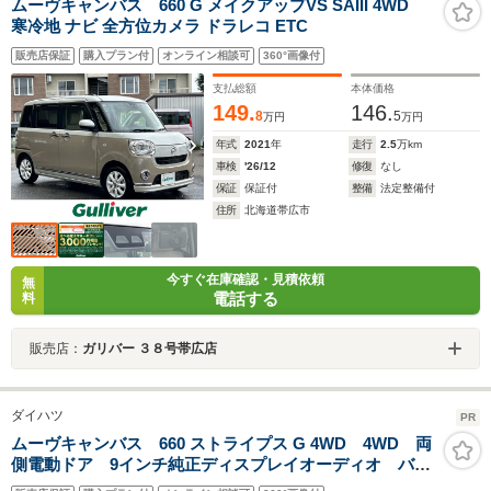
ムーヴキャンバス 660 G メイクアップVS SAIII 4WD
寒冷地 ナビ 全方位カメラ ドラレコ ETC
販売店保証
購入プラン付
オンライン相談可
360°画像付
支払総額
本体価格
149.
146.
8
5
万円
万円
年式
2021
年
走行
2.5
万km
車検
'26/12
修復
なし
保証
保証付
整備
法定整備付
住所
北海道帯広市
今すぐ在庫確認・見積依頼
無
電話する
料
販売店：
ガリバー ３８号帯広店
ダイハツ
PR
ムーヴキャンバス 660 ストライプス G 4WD 4WD 両
側電動ドア 9インチ純正ディスプレイオーディオ バッ
クカメラ スマートアシスト 禁煙車 コーナーセンサ