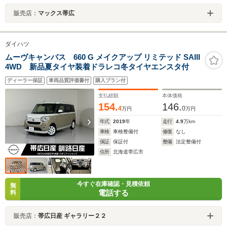
販売店：
マックス帯広
ダイハツ
ムーヴキャンバス 660 G メイクアップ リミテッド SAIII
4WD 新品夏タイヤ装着ドラレコ冬タイヤエンスタ付
ディーラー保証
車両品質評価書付
購入プラン付
支払総額
本体価格
154.
146.
4
0
万円
万円
年式
2019
年
走行
4.9
万km
車検
車検整備付
修復
なし
保証
保証付
整備
法定整備付
住所
北海道帯広市
今すぐ在庫確認・見積依頼
無
電話する
料
販売店：
帯広日産 ギャラリー２２