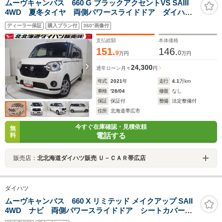
ムーヴキャンバス 660 G ブラックアクセントVS SAIII
4WD 夏冬タイヤ 両側パワースライドドア ダイハツ
純正ナビ パノラマモニター リモコンエンジンスター
ディーラー保証
購入プラン付
360°画像付
ター ナビ連動ドライブレコーダー LEDヘッドライ
ト オートライト アイドリングストップ
支払総額
本体価格
151.
146.
9
0
万円
万円
24,300
通常ローン
月々
円
年式
2021
年
走行
4.1
万km
車検
'28/04
修復
なし
保証
保証付
整備
法定整備付
住所
北海道帯広市
今すぐ在庫確認・見積依頼
無
電話する
料
販売店：
北北海道ダイハツ販売 Ｕ－ＣＡＲ帯広店
ダイハツ
ムーヴキャンバス 660 X リミテッド メイクアップ SAII
4WD ナビ 両側パワースライドドア シートカバー
フォグランプ プッシュスタート オートエアコン 純