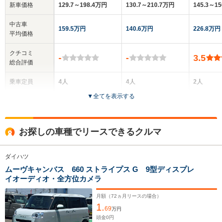
新車価格
129.7～198.4万円
130.7～210.7万円
145.3～1
中古車
159.5万円
140.6万円
226.8万円
平均価格
クチコミ
-
-
3.5
総合評価
乗車定員
4人
4人
2人
▼
全てを表示する
ドア数
5ドア
5ドア
2ドア
全高
全高
全
お探しの車種でリースできるクルマ
1.7m
1.76m～1.81m
1.
ダイハツ
ムーヴキャンバス 660 ストライプス G 9型ディスプレ
全幅
全幅
全
サイズ
イオーディオ・全方位カメラ
1.48m
1.48m
1
全長
全長
(全長x全幅x全高)
3.4m
3.4m
3
月額（
72
ヵ月リースの場合）
1.
69
万円
頭金
0
円