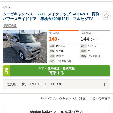
ダイハツ
ムーヴキャンバス 660 G メイクアップ SAII 4WD 両側
パワースライドドア 車検令和9年12月 フルセグTV バ
ックカメラ プッシュスタートモデル 修復歴無し
販売店保証
支払総額
本体価格
148
144.
0
万円
万円
年式
2016
年
走行
2.3
万km
車検
'27/12
修復
なし
保証
保証付
整備
法定整備無
住所
北海道河西郡
今すぐ在庫確認・見積依頼
無
電話する
料
販売店：
（株）ＵＮＩＴＥＤ ＣＡＲＳ
ダイハツ ムーヴキャンバス（帯広・十勝）の中古車
物件更新時にメールを受け取る