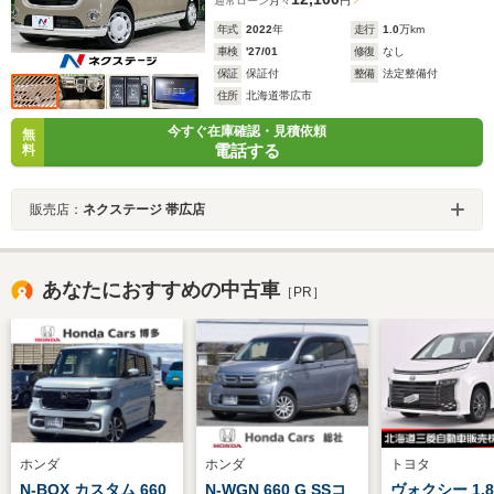
通常ローン
月々
円
年式
2022
年
走行
1.0
万km
車検
'27/01
修復
なし
保証
保証付
整備
法定整備付
住所
北海道帯広市
今すぐ在庫確認・見積依頼
無
電話する
料
販売店：
ネクステージ 帯広店
あなたにおすすめの中古車
［PR］
ホンダ
ホンダ
トヨタ
N-BOX カスタム 660
N-WGN 660 G SSコ
ヴォクシー 1.