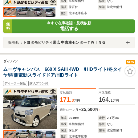
車検
車検整備付
修復
なし
保証
保証付
整備
法定整備付
住所
北海道帯広市
今すぐ在庫確認・見積依頼
無
電話する
料
販売店：
トヨタモビリティ帯広 中古車センターＴＷＩＮＧ
ダイハツ
NEW
ムーヴキャンバス 660 X SAIII 4WD /HIDライト/冬タイ
ヤ/両側電動スライドドア/HIDライト
ディーラー保証
購入プラン付
支払総額
本体価格
171.
164.
3
1
万円
万円
25,500
通常ローン
月々
円
年式
2019
年
走行
2.1
万km
車検
車検整備付
修復
なし
保証
保証付
整備
法定整備付
住所
北海道帯広市