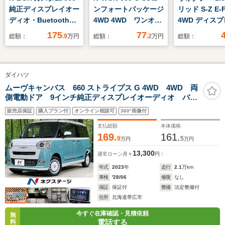
純正ディスプレイオー
ンフォートパッケージ
リッド S-Z E-F
ディオ・Buetooth接
4WD 4WD ワンオー
4WD ディス
続・アンドロイドオー
ナー バッテリー新品
ーディオプラス
175
77
総額：
.9
万円
総額：
.2
万円
総額：
ト対応・アップルカー
交換 タイヤ4本新品
クカメラ 両側
プレイ対応・バックカ
交換 純正ナビ バッ
ライドドア ド
メラ・ETC・シートヒ
クカメラ ETC シー
レコーダー ET
ダイハツ
ーター・LEDヘッドラ
トヒーター 衝突被害
トヒーター CD
イト・電動スライドド
軽減ブレーキ 横滑り
プレーヤー オ
ムーヴキャンバス 660 ストライプス G 4WD 4WD 両
側電動ドア 9インチ純正ディスプレイオーディオ バッ
ア
防止装置
チックハイビ
クカメラ スマートアシスト 禁煙車 コーナーセンサ
Bluetooth スマート
販売店保証
購入プラン付
オンライン相談可
360°画像付
ー スマートキー LEDヘッド ETC オートライト
キー プッシュスター
オートエアコン Bluetooth
支払総額
本体価格
ト
169.
161.
9
5
万円
万円
13,300
通常ローン
月々
円
年式
2023
年
走行
2.1
万km
車検
'28/06
修復
なし
保証
保証付
整備
法定整備付
住所
北海道帯広市
今すぐ在庫確認・見積依頼
無
電話する
料