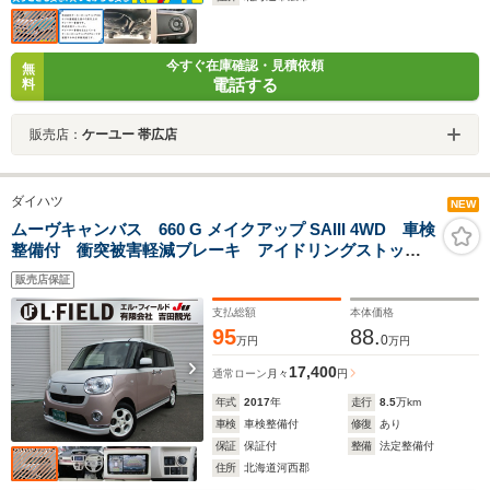
今すぐ在庫確認・見積依頼
無
電話する
料
販売店：
ケーユー 帯広店
ダイハツ
NEW
ムーヴキャンバス 660 G メイクアップ SAIII 4WD 車検
整備付 衝突被害軽減ブレーキ アイドリングストッ
プ 両側パワースライドドア 全方位カメラ ディスプ
販売店保証
レイオーディオ スマートキー×2 プッシュスタート
支払総額
本体価格
95
88.
0
万円
万円
17,400
通常ローン
月々
円
年式
2017
年
走行
8.5
万km
車検
車検整備付
修復
あり
保証
保証付
整備
法定整備付
住所
北海道河西郡