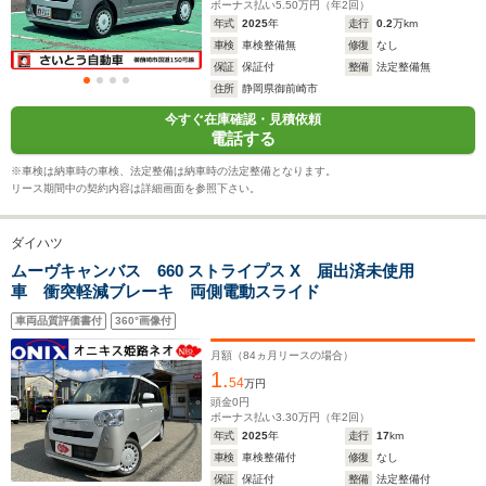
ボーナス払い
5.50
万円（年
2
回）
ホイールベース
ホイールベース
ホイー
年式
2025
年
走行
0.2
万km
-m
-m
車検
車検整備無
修復
なし
保証
保証付
整備
法定整備無
22.5～25.1km/L
18.8～22.7km/L
住所
静岡県御前崎市
└市街地:18.7～
└市街地:16.7～
今すぐ在庫確認・見積依頼
23.0km/L
20.9km/L
WLTCモード
電話する
└郊外:23.6～
└郊外:20.0～
-
燃費
26.2km/L
24.3km/L
※車検は納車時の車検、法定整備は納車時の法定整備となります。
└高速道路:23.6～
└高速道路:19.0～
リース期間中の契約内容は詳細画面を参照下さい。
25.7km/L
22.6km/L
ダイハツ
排気量
657cc
658cc
659cc
ムーヴキャンバス 660 ストライプス X 届出済未使用
車 衝突軽減ブレーキ 両側電動スライド
駆動方式
FF、4WD
FF、4WD
FF
車両品質評価書付
360°画像付
月額（
84
ヵ月リースの場合）
1.
54
万円
頭金
0
円
ボーナス払い
3.30
万円（年
2
回）
年式
2025
年
走行
17
km
車検
車検整備付
修復
なし
保証
保証付
整備
法定整備付