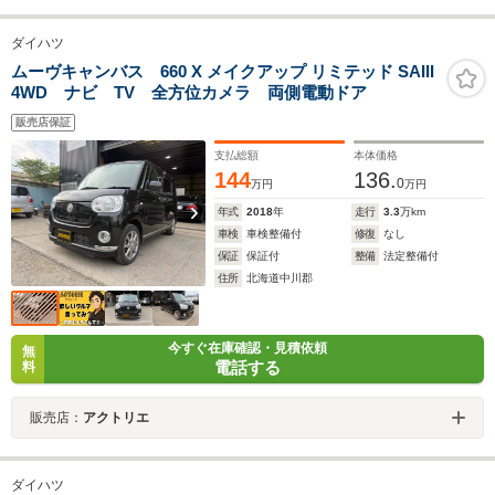
ダイハツ
ムーヴキャンバス 660 X メイクアップ リミテッド SAIII
4WD ナビ TV 全方位カメラ 両側電動ドア
販売店保証
支払総額
本体価格
144
136.
0
万円
万円
年式
2018
年
走行
3.3
万km
車検
車検整備付
修復
なし
保証
保証付
整備
法定整備付
住所
北海道中川郡
今すぐ在庫確認・見積依頼
無
電話する
料
販売店：
アクトリエ
ダイハツ