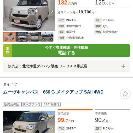
132.
125.
5
0
万円
万円
19,700
通常ローン
月々
円
年式
2021
年
走行
7.8
万km
車検
車検整備付
修復
なし
保証
保証付
整備
法定整備付
住所
北海道帯広市
今すぐ在庫確認・見積依頼
無
電話する
料
販売店：
北北海道ダイハツ販売 Ｕ－ＣＡＲ帯広店
ダイハツ
ムーヴキャンバス 660 G メイクアップ SAII 4WD
販売店保証
購入プラン付
360°画像付
支払総額
本体価格
99.
90.
7
0
万円
万円
年式
2017
年
走行
8.0
万km