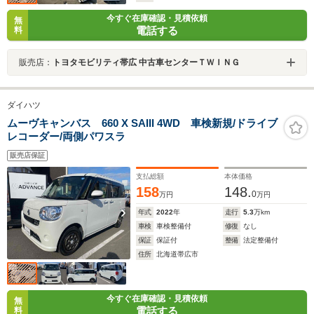
今すぐ在庫確認・見積依頼
無
電話する
料
販売店：
トヨタモビリティ帯広 中古車センターＴＷＩＮＧ
ダイハツ
ムーヴキャンバス 660 X SAIII 4WD 車検新規/ドライブ
レコーダー/両側パワスラ
販売店保証
支払総額
本体価格
158
148.
0
万円
万円
年式
2022
年
走行
5.3
万km
車検
車検整備付
修復
なし
保証
保証付
整備
法定整備付
住所
北海道帯広市
今すぐ在庫確認・見積依頼
無
電話する
料