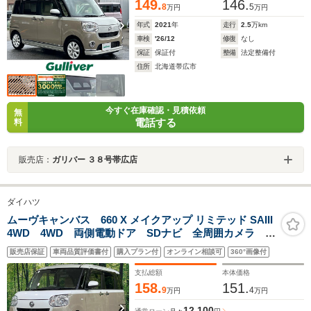
149.
146.
8
5
万円
万円
年式
2021
年
走行
2.5
万km
車検
'26/12
修復
なし
保証
保証付
整備
法定整備付
住所
北海道帯広市
今すぐ在庫確認・見積依頼
無
電話する
料
販売店：
ガリバー ３８号帯広店
ダイハツ
ムーヴキャンバス 660 X メイクアップ リミテッド SAIII
4WD 4WD 両側電動ドア SDナビ 全周囲カメラ ス
マートアシスト3 禁煙車 ドラレコ コーナーセンサ
販売店保証
車両品質評価書付
購入プラン付
オンライン相談可
360°画像付
ー スマートキー ETC オートライト オートエアコ
ン Bluetooth再生 CD 地デジ
支払総額
本体価格
158.
151.
9
4
万円
万円
12,100