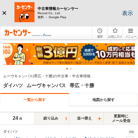
中古車情報カーセンサー
表示
Recruit Co., Ltd.
無料 － Google Play
履歴
お気に入り
メニュー
ムーヴキャンバス(帯広・十勝)の中古車・中古車情報
ダイハツ ムーヴキャンバス 帯広・十勝
一覧から探す
地図から探す
更新時に
24
絞り込み
並べ替え
台
メール受信
ダイハツ
PR