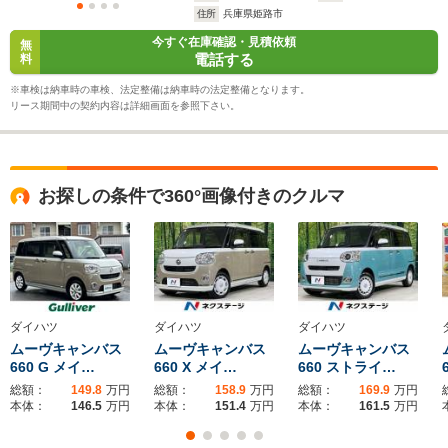
住所
兵庫県姫路市
今すぐ在庫確認・見積依頼
無
電話する
料
※車検は納車時の車検、法定整備は納車時の法定整備となります。
リース期間中の契約内容は詳細画面を参照下さい。
お探しの条件で360°画像付きのクルマ
ダイハツ
ダイハツ
ダイハツ
ムーヴキャンバス
ムーヴキャンバス
ムーヴキャンバス
660 G メイ…
660 X メイ…
660 ストライ…
総額：
149.8
万円
総額：
158.9
万円
総額：
169.9
万円
本体：
146.5
万円
本体：
151.4
万円
本体：
161.5
万円