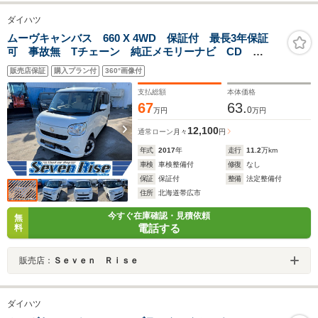
ダイハツ
ムーヴキャンバス 660 X 4WD 保証付 最長3年保証
可 事故無 Tチェーン 純正メモリーナビ CD
DVD フルセグ Bluetooth ドラレコ プッシュスター
販売店保証
購入プラン付
360°画像付
ト アイドリングストップ 両側スライドドア ベンチ
シート
支払総額
本体価格
67
63.
0
万円
万円
12,100
通常ローン
月々
円
年式
2017
年
走行
11.2
万km
車検
車検整備付
修復
なし
保証
保証付
整備
法定整備付
住所
北海道帯広市
今すぐ在庫確認・見積依頼
無
電話する
料
販売店：
Ｓｅｖｅｎ Ｒｉｓｅ
ダイハツ