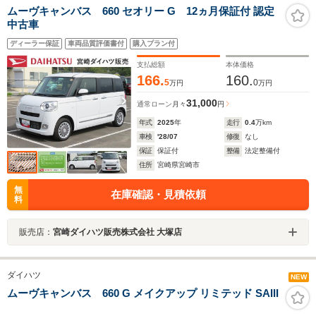
ムーヴキャンバス 660 セオリー G 12ヵ月保証付 認定
中古車
ディーラー保証
車両品質評価書付
購入プラン付
支払総額
本体価格
166.
160.
5
0
万円
万円
31,000
通常ローン
月々
円
年式
2025
年
走行
0.4
万km
車検
'28/07
修復
なし
保証
保証付
整備
法定整備付
住所
宮崎県宮崎市
無
在庫確認・見積依頼
料
販売店：
宮崎ダイハツ販売株式会社 大塚店
ダイハツ
NEW
ムーヴキャンバス 660 G メイクアップ リミテッド SAIII