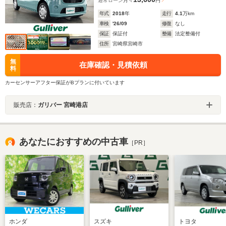
通常ローン
月々
円
年式
2018
年
走行
4.1
万km
車検
'26/09
修復
なし
保証
保証付
整備
法定整備付
住所
宮崎県宮崎市
無
在庫確認・見積依頼
料
カーセンサーアフター保証がBプランに付いています
販売店：
ガリバー 宮崎港店
あなたにおすすめの中古車
［PR］
ホンダ
スズキ
トヨタ