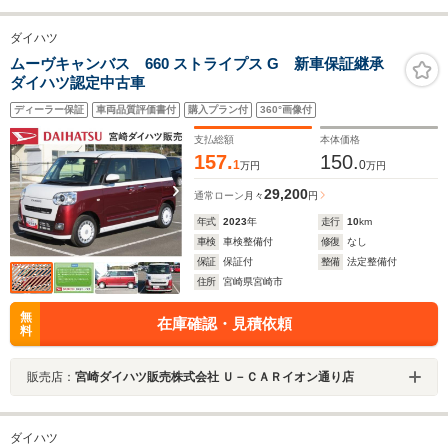
ダイハツ
ムーヴキャンバス 660 ストライプス G 新車保証継承
ダイハツ認定中古車
ディーラー保証
車両品質評価書付
購入プラン付
360°画像付
支払総額
本体価格
157.
150.
1
0
万円
万円
29,200
通常ローン
月々
円
年式
2023
年
走行
10
km
車検
車検整備付
修復
なし
保証
保証付
整備
法定整備付
住所
宮崎県宮崎市
無
在庫確認・見積依頼
料
販売店：
宮崎ダイハツ販売株式会社 Ｕ－ＣＡＲイオン通り店
ダイハツ