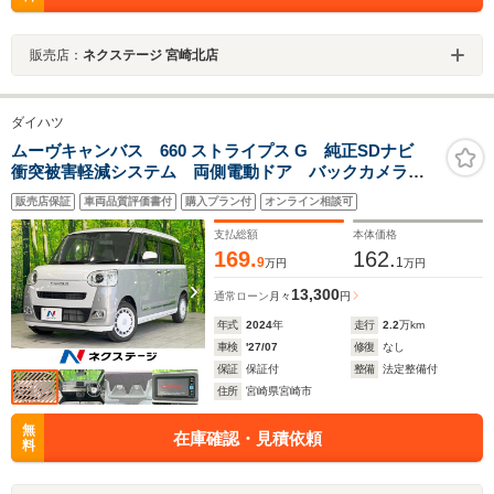
販売店：
ネクステージ 宮崎北店
ダイハツ
ムーヴキャンバス 660 ストライプス G 純正SDナビ
衝突被害軽減システム 両側電動ドア バックカメラ
ドラレコ スマートキー LEDヘッド ETC コーナ
販売店保証
車両品質評価書付
購入プラン付
オンライン相談可
ーセンサーオートライト オートエアコン Bluetooth
CD
支払総額
本体価格
169.
162.
9
1
万円
万円
13,300
通常ローン
月々
円
年式
2024
年
走行
2.2
万km
車検
'27/07
修復
なし
保証
保証付
整備
法定整備付
住所
宮崎県宮崎市
無
在庫確認・見積依頼
料