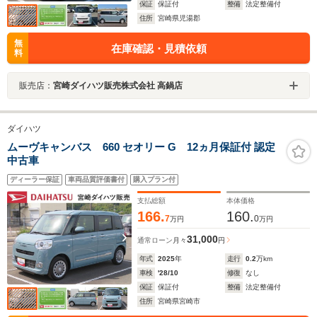
保証
保証付
整備
法定整備付
住所
宮崎県児湯郡
無
在庫確認・見積依頼
料
販売店：
宮崎ダイハツ販売株式会社 高鍋店
ダイハツ
ムーヴキャンバス 660 セオリー G 12ヵ月保証付 認定
中古車
ディーラー保証
車両品質評価書付
購入プラン付
支払総額
本体価格
166.
160.
7
0
万円
万円
31,000
通常ローン
月々
円
年式
2025
年
走行
0.2
万km
車検
'28/10
修復
なし
保証
保証付
整備
法定整備付
住所
宮崎県宮崎市