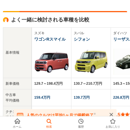
よく一緒に検討される車種を比較
スズキ
スバル
ダイハツ
ワゴンRスマイル
シフォン
リーザス
基本情報
新車価格
129.7～198.4万円
130.7～210.7万円
145.3～1
中古車
159.4万円
139.7万円
226.8万円
平均価格
クチコミ
-
-
3.5
※
人気のクルマは平均1ヶ月で掲載終了
総合評価
在庫が無くなる前にお問い合わせください
ホーム
検索
履歴
お気に入り
乗車定員
4人
4人
2人