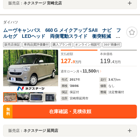
販売店：
ネクステージ 宮崎北店
ダイハツ
ムーヴキャンバス 660 G メイクアップ SAII ナビ フ
ルセグ LEDヘッド 両側電動スライド 衝突軽減
ETC シートヒーターオートマチックハイビーム アイ
販売店保証
車両品質評価書付
購入プラン付
オンライン相談可
360°画像付
ドリングストップ スマートキー オートエアコン オ
ートライト
支払総額
本体価格
127.
119.
9
4
万円
万円
11,500
通常ローン
月々
円
年式
2017
年
走行
3.6
万km
車検
'28/06
修復
なし
保証
保証付
整備
法定整備付
住所
宮崎県延岡市
無
在庫確認・見積依頼
料
販売店：
ネクステージ 延岡店