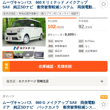
ムーヴキャンバス 660 X リミテッド メイクアップ
SAII 純正SDナビ 衝突被害軽減システム 両側電動ド
ア バックカメラ スマートキー ETC オートライ
販売店保証
車両品質評価書付
購入プラン付
オンライン相談可
ト オートエアコン Bluetooth CD フルセグ LED
フォグ
支払総額
本体価格
102.
92.
9
2
万円
万円
8,600
通常ローン
月々
円
年式
2017
年
走行
5.7
万km
車検
車検整備付
修復
なし
保証
保証付
整備
法定整備付
住所
宮崎県宮崎市
無
在庫確認・見積依頼
料
販売店：
ネクステージ 宮崎北店
ダイハツ
NEW
ムーヴキャンバス 660 G メイクアップ SAII 両側電動
ドア 純正SDナビ バックカメラ 衝突被害軽減システ