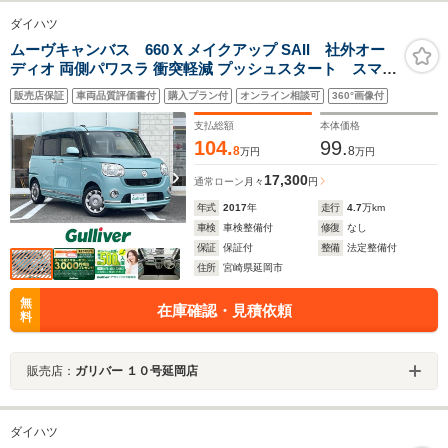
ダイハツ
ムーヴキャンバス 660 X メイクアップ SAII 社外オー
ディオ 両側パワスラ 衝突軽減 プッシュスタート スマー
トキー アイドリングストップ AM FM CD AUX
販売店保証
車両品質評価書付
購入プラン付
オンライン相談可
360°画像付
支払総額
本体価格
104.
99.
8
8
万円
万円
17,300
通常ローン
月々
円
年式
2017
年
走行
4.7
万km
車検
車検整備付
修復
なし
保証
保証付
整備
法定整備付
住所
宮崎県延岡市
無
在庫確認・見積依頼
料
販売店：
ガリバー １０号延岡店
ダイハツ