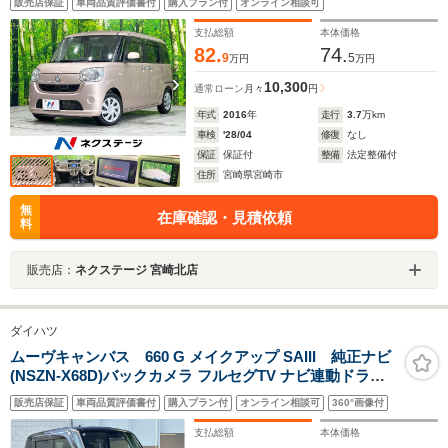
販売店保証
車両品質評価書付
購入プラン付
オンライン相談可
支払総額
本体価格
82.
74.
9
5
万円
万円
10,300
通常ローン
月々
円
年式
2016
年
走行
3.7
万km
車検
'28/04
修復
なし
保証
保証付
整備
法定整備付
住所
宮崎県宮崎市
無
在庫確認・見積依頼
料
販売店：
ネクステージ 宮崎北店
ダイハツ
ムーヴキャンバス 660 G メイクアップ SAIII 純正ナビ
(NSZN-X68D)バックカメラ フルセグTV ナビ連動ドラレ
コ 両側パワースライドドア 衝突被害軽減システム オート
販売店保証
車両品質評価書付
購入プラン付
オンライン相談可
360°画像付
ライト オートマチックハイビーム LEDヘッドライト
支払総額
本体価格