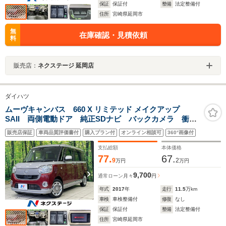
保証
保証付
整備
法定整備付
住所
宮崎県延岡市
無
在庫確認・見積依頼
料
販売店：
ネクステージ 延岡店
ダイハツ
ムーヴキャンバス 660 X リミテッド メイクアップ
SAII 両側電動ドア 純正SDナビ バックカメラ 衝突
被害軽減システム 禁煙車 コーナーセンサー スマー
販売店保証
車両品質評価書付
購入プラン付
オンライン相談可
360°画像付
トキー ETC オートライト オートエアコン
Bluetooth CD DVD再生 フルセグ
支払総額
本体価格
77.
67.
9
2
万円
万円
9,700
通常ローン
月々
円
年式
2017
年
走行
11.5
万km
車検
車検整備付
修復
なし
保証
保証付
整備
法定整備付
住所
宮崎県延岡市