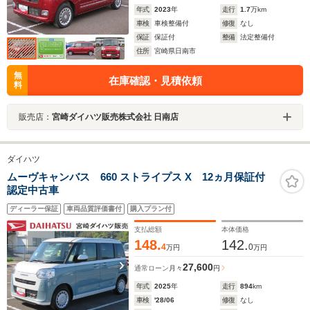
年式
2023
年
走行
1.7
万km
車検
車検整備付
修復
なし
保証
保証付
整備
法定整備付
住所
宮崎県日南市
無
在庫確認・見積依頼
料
販売店：
宮崎ダイハツ販売株式会社 日南店
ダイハツ
ムーヴキャンバス 660 ストライプス X 12ヵ月保証付
認定中古車
ディーラー保証
車両品質評価書付
購入プラン付
支払総額
本体価格
148.
142.
4
0
万円
万円
27,600
通常ローン
月々
円
年式
2025
年
走行
894
km
車検
'28/06
修復
なし