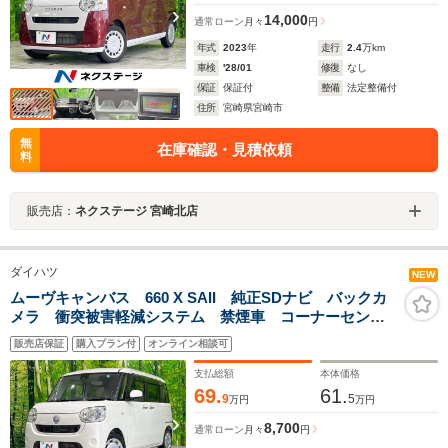
14,000
通常ローン
月々
円
年式
2023
年
走行
2.4
万km
車検
'28/01
修復
なし
保証
保証付
整備
法定整備付
住所
宮崎県宮崎市
無
在庫確認・見積依頼
料
販売店：
ネクステージ 宮崎北店
ダイハツ
NEW
ムーヴキャンバス 660 X SAII 純正SDナビ バックカ
メラ 衝突被害軽減システム 禁煙車 コーナーセンサ
ー スマートキー オートライト オートエアコン
販売店保証
購入プラン付
オンライン相談可
Bluetooth CD 地デジ
支払総額
本体価格
69.
61.
9
5
万円
万円
8,700
通常ローン
月々
円