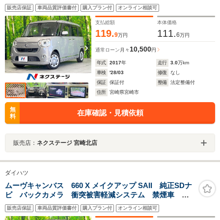
ム 禁煙車 ドラレコ スマートキー LEDヘッド 純
販売店保証
車両品質評価書付
購入プラン付
オンライン相談可
正14インチアルミ オートライト オートエアコン
Bluetooth CD DVD再生
支払総額
本体価格
119.
111.
9
6
万円
万円
10,500
通常ローン
月々
円
年式
2017
年
走行
3.0
万km
車検
'28/03
修復
なし
保証
保証付
整備
法定整備付
住所
宮崎県宮崎市
無
在庫確認・見積依頼
料
販売店：
ネクステージ 宮崎北店
ダイハツ
ムーヴキャンバス 660 X メイクアップ SAII 純正SDナ
ビ バックカメラ 衝突被害軽減システム 禁煙車 コ
ーナーセンサー スマートキー ETC オートライト
販売店保証
車両品質評価書付
購入プラン付
オンライン相談可
オートエアコン Bluetooth CD DVD再生 フルセグ