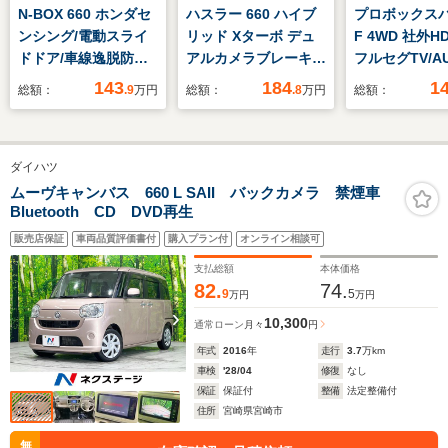
N-BOX 660 ホンダセ
ハスラー 660 ハイブ
プロボックスバン
ンシング/電動スライ
リッド Xターボ デュ
F 4WD 社外H
ドドア/車線逸脱防止
アルカメラブレーキサ
フルセグTV/A
支援システム/ヘッド
ポート アダプティブ
続/CD DVD
143
184
1
総額：
.9
万円
総額：
.8
万円
総額：
ランプ LED/EBD付
クルーズコントロー
ハロゲンヘッ
ABS/横滑り防止装置/
ル LEDヘッドライ
オートライト/
アイドリングストッ
ト オートライト シ
マチックハイ
ダイハツ
プ/禁煙車/エアバッグ
ートヒーター 純正ア
純正ETC 横
運転席/エアバッグ 助
ルミホイール ステア
装置 レーンキ
ムーヴキャンバス 660 L SAII バックカメラ 禁煙車
Bluetooth CD DVD再生
手席
リングスイッチ アイ
シスト ダブル
ドリングストップ ス
エアバッグ
販売店保証
車両品質評価書付
購入プラン付
オンライン相談可
マートキー
支払総額
本体価格
82.
74.
9
5
万円
万円
10,300
通常ローン
月々
円
年式
2016
年
走行
3.7
万km
車検
'28/04
修復
なし
保証
保証付
整備
法定整備付
住所
宮崎県宮崎市
無