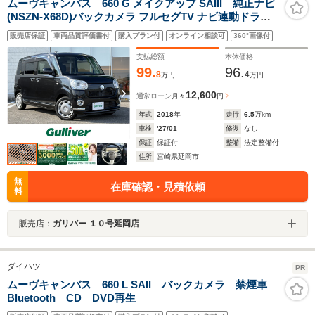
ムーヴキャンバス 660 G メイクアップ SAIII 純正ナビ
(NSZN-X68D)バックカメラ フルセグTV ナビ連動ドラレ
コ 両側パワースライドドア 衝突被害軽減システム オート
販売店保証
車両品質評価書付
購入プラン付
オンライン相談可
360°画像付
ライト オートマチックハイビーム LEDヘッドライト
支払総額
本体価格
99.
96.
8
4
万円
万円
12,600
通常ローン
月々
円
年式
2018
年
走行
6.5
万km
車検
'27/01
修復
なし
保証
保証付
整備
法定整備付
住所
宮崎県延岡市
無
在庫確認・見積依頼
料
販売店：
ガリバー １０号延岡店
ダイハツ
PR
ムーヴキャンバス 660 L SAII バックカメラ 禁煙車
Bluetooth CD DVD再生