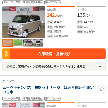
ディーラー保証
車両品質評価書付
購入プラン付
支払総額
本体価格
142.
135.
4
0
万円
万円
年式
2021
年
走行
3.5
万km
車検
車検整備付
修復
なし
保証
保証付
整備
法定整備付
住所
宮崎県宮崎市
無
在庫確認・見積依頼
料
販売店：
宮崎ダイハツ販売株式会社 Ｕ－ＣＡＲイオン通り店
ダイハツ
ムーヴキャンバス 660 セオリー G 12ヵ月保証付 認定
中古車
ディーラー保証
車両品質評価書付
購入プラン付
支払総額
本体価格