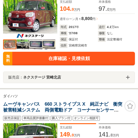
支払総額
本体価格
104.
97.
9
0
万円
万円
8,800
通常ローン
月々
円
年式
2017
年
走行
4.2
万km
車検
'27/08
修復
なし
保証
保証付
整備
法定整備付
住所
宮崎県宮崎市
無
在庫確認・見積依頼
料
販売店：
ネクステージ 宮崎北店
ダイハツ
ムーヴキャンバス 660 ストライプス X 純正ナビ 衝突
被害軽減システム 両側電動ドア コーナーセンサー
スマートキー オートライト オートエアコン
販売店保証
車両品質評価書付
購入プラン付
オンライン相談可
Bluetooth CD DVD再生 フルセグ
支払総額
本体価格
149.
141.
9
8
万円
万円