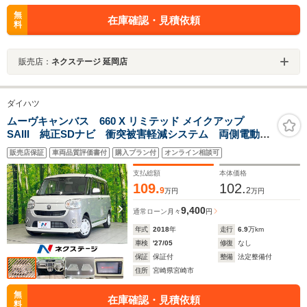
無
在庫確認・見積依頼
料
販売店：
ネクステージ 延岡店
ダイハツ
ムーヴキャンバス 660 X リミテッド メイクアップ
SAIII 純正SDナビ 衝突被害軽減システム 両側電動ド
ア バックカメラ コーナーセンサー スマートキー
販売店保証
車両品質評価書付
購入プラン付
オンライン相談可
ETC オートライト オートエアコン Bluetooth
CD DVD再生 フルセグ
支払総額
本体価格
109.
102.
9
2
万円
万円
9,400
通常ローン
月々
円
年式
2018
年
走行
6.9
万km
車検
'27/05
修復
なし
保証
保証付
整備
法定整備付
住所
宮崎県宮崎市
無
在庫確認・見積依頼
料