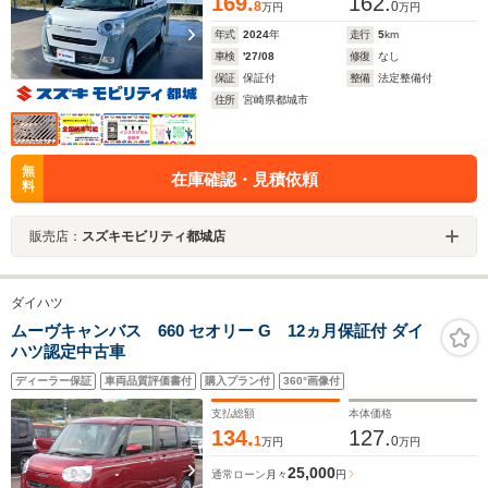
169.
162.
8
0
万円
万円
年式
2024
年
走行
5
km
車検
'27/08
修復
なし
保証
保証付
整備
法定整備付
住所
宮崎県都城市
無
在庫確認・見積依頼
料
販売店：
スズキモビリティ都城店
ダイハツ
ムーヴキャンバス 660 セオリー G 12ヵ月保証付 ダイ
ハツ認定中古車
ディーラー保証
車両品質評価書付
購入プラン付
360°画像付
支払総額
本体価格
134.
127.
1
0
万円
万円
25,000
通常ローン
月々
円