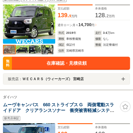
テム/ヘッドランプ LED/Bluetooth接続/EBD付ABS/横滑
り防止装置
支払総額
本体価格
139.
128.
9
2
万円
万円
14,700
通常ローン
月々
円
年式
2019
年
走行
3.6
万km
車検
車検整備無
修復
なし
保証
保証付
整備
法定整備付
住所
宮崎県宮崎市
無
在庫確認・見積依頼
料
販売店：
ＷＥＣＡＲＳ（ウィーカーズ） 宮崎店
ダイハツ
ムーヴキャンバス 660 ストライプス G 両側電動スラ
イドドア クリアランスソナー 衝突被害軽減システ
ム LEDヘッドランプ スマートキー アイドリングス
販売店保証
トップ 電動格納ミラー シートヒーター ベンチシー
ト CVT 盗難防止システム ABS
支払総額
本体価格