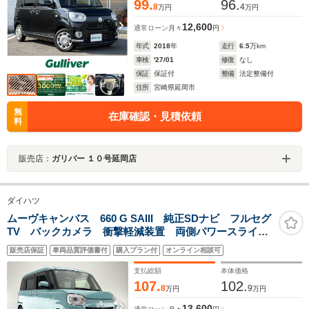
99.
96.
8
4
万円
万円
12,600
通常ローン
月々
円
年式
2018
年
走行
6.5
万km
車検
'27/01
修復
なし
保証
保証付
整備
法定整備付
住所
宮崎県延岡市
無
在庫確認・見積依頼
料
販売店：
ガリバー １０号延岡店
ダイハツ
ムーヴキャンバス 660 G SAIII 純正SDナビ フルセグ
TV バックカメラ 衝撃軽減装置 両側パワースライド
ドア コーナーセンサー レーンキープ LEDヘッドラ
販売店保証
車両品質評価書付
購入プラン付
オンライン相談可
イト 純正フロアマット アイドリングストップ スマ
ートキー Pスタート
支払総額
本体価格
107.
102.
8
9
万円
万円
13,600