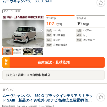
ムーヴキャンバス 660 X SAII
ディーラー保証
支払総額
本体価格
107.
99.
8
0
万円
万円
年式
2017
年
走行
5.5
万km
車検
車検整備付
修復
なし
保証
保証付
整備
法定整備付
住所
宮崎県都城市
無
在庫確認・見積依頼
料
販売店：
宮崎トヨタ自動車 都城店
ダイハツ
ムーヴキャンバス 660 G ブラックインテリア リミテッ
ド SAIII 新品タイヤ/社外 SDナビ/衝突安全装置/両側電
動スライドドア/パノラマモニター/車線逸脱防止支援シス
販売店保証
オンライン相談可
360°画像付