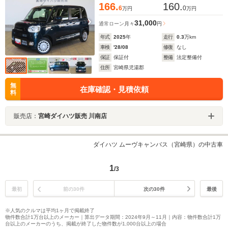
166.
160.
6
0
万円
万円
31,000
通常ローン
月々
円
年式
2025
年
走行
0.3
万km
車検
'28/08
修復
なし
保証
保証付
整備
法定整備付
住所
宮崎県児湯郡
無
在庫確認・見積依頼
料
販売店：
宮崎ダイハツ販売 川南店
ダイハツ ムーヴキャンバス（宮崎県）の中古車
1
/3
最初
前の30件
次の30件
最後
※人気のクルマは平均1ヶ月で掲載終了
物件数合計1万台以上のメーカー｜算出データ期間：2024年9月～11月｜内容：物件数合計1万
台以上のメーカーのうち、掲載が終了した物件数が1,000台以上の場合