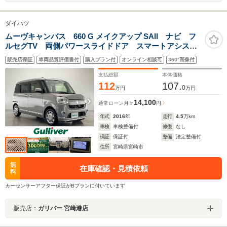
ダイハツ
ムーヴキャンバス 660 G メイクアップ SAII ナビ フ
ルセグTV 両側パワースライドドア スマートアシスト
2 禁煙車 バックカメラ コーナーセンサー LEDヘッ
販売店保証
車両品質評価書付
購入プラン付
オンライン相談可
360°画像付
ドライト スマートキー 電動格納ミラー アイドリン
グストップ ETC プッシュスタート
支払総額
本体価格
112
107.
0
万円
万円
14,100
通常ローン
月々
円
年式
2016
年
走行
4.5
万km
車検
車検整備付
修復
なし
保証
保証付
整備
法定整備付
住所
宮崎県宮崎市
無
在庫確認・見積依頼
料
カーセンサーアフター保証がBプランに付いています
販売店：
ガリバー 宮崎港店