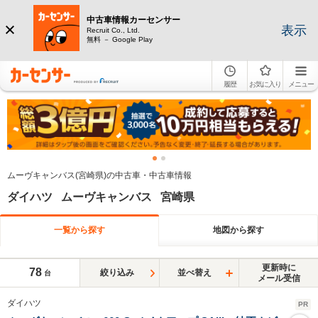
中古車情報カーセンサー
表示
Recruit Co., Ltd.
無料 － Google Play
履歴
お気に入り
メニュー
ムーヴキャンバス(宮崎県)の中古車・中古車情報
ダイハツ ムーヴキャンバス 宮崎県
一覧から探す
地図から探す
更新時に
78
絞り込み
並べ替え
台
メール受信
ダイハツ
PR