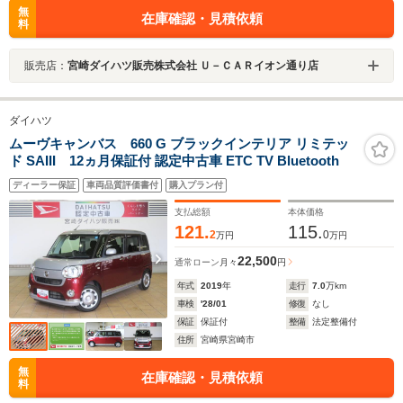
無
在庫確認・見積依頼
料
販売店：
宮崎ダイハツ販売株式会社 Ｕ－ＣＡＲイオン通り店
ダイハツ
ムーヴキャンバス 660 G ブラックインテリア リミテッ
ド SAIII 12ヵ月保証付 認定中古車 ETC TV Bluetooth
ディーラー保証
車両品質評価書付
購入プラン付
支払総額
本体価格
121.
115.
2
0
万円
万円
22,500
通常ローン
月々
円
年式
2019
年
走行
7.0
万km
車検
'28/01
修復
なし
保証
保証付
整備
法定整備付
住所
宮崎県宮崎市
無
在庫確認・見積依頼
料