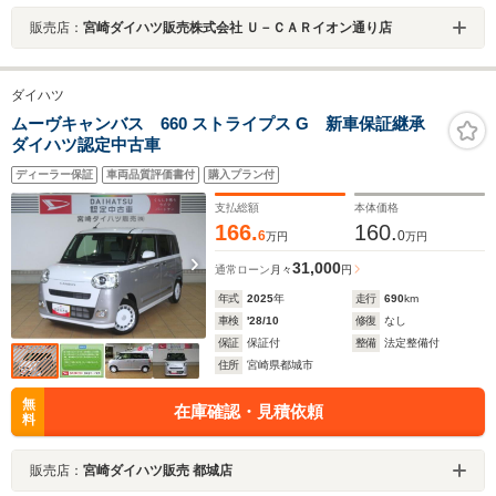
販売店：
宮崎ダイハツ販売株式会社 Ｕ－ＣＡＲイオン通り店
ダイハツ
ムーヴキャンバス 660 ストライプス G 新車保証継承
ダイハツ認定中古車
ディーラー保証
車両品質評価書付
購入プラン付
支払総額
本体価格
166.
160.
6
0
万円
万円
31,000
通常ローン
月々
円
年式
2025
年
走行
690
km
車検
'28/10
修復
なし
保証
保証付
整備
法定整備付
住所
宮崎県都城市
無
在庫確認・見積依頼
料
販売店：
宮崎ダイハツ販売 都城店