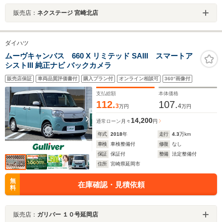
販売店：
ネクステージ 宮崎北店
ダイハツ
ムーヴキャンバス 660 X リミテッド SAIII スマートア
シストIII 純正ナビ バックカメラ
販売店保証
車両品質評価書付
購入プラン付
オンライン相談可
360°画像付
支払総額
本体価格
112.
107.
3
4
万円
万円
14,200
通常ローン
月々
円
年式
2018
年
走行
4.3
万km
車検
車検整備付
修復
なし
保証
保証付
整備
法定整備付
住所
宮崎県延岡市
無
在庫確認・見積依頼
料
販売店：
ガリバー １０号延岡店