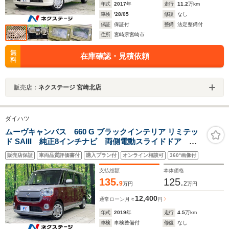
年式
2017
年
走行
11.2
万km
車検
'28/05
修復
なし
保証
保証付
整備
法定整備付
住所
宮崎県宮崎市
無
在庫確認・見積依頼
料
販売店：
ネクステージ 宮崎北店
ダイハツ
ムーヴキャンバス 660 G ブラックインテリア リミテッ
ド SAIII 純正8インチナビ 両側電動スライドドア 全
周囲カメラ 衝突被害軽減システム 禁煙車 ETC ド
販売店保証
車両品質評価書付
購入プラン付
オンライン相談可
360°画像付
ラレコ LEDヘッド オートライト オートエアコン
Bluetooth スマートキー
支払総額
本体価格
135.
125.
9
2
万円
万円
12,400
通常ローン
月々
円
年式
2019
年
走行
4.5
万km
車検
車検整備付
修復
なし