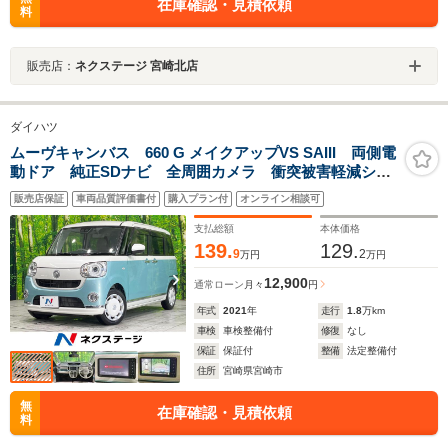
在庫確認・見積依頼
料
販売店：
ネクステージ 宮崎北店
ダイハツ
ムーヴキャンバス 660 G メイクアップVS SAIII 両側電
動ドア 純正SDナビ 全周囲カメラ 衝突被害軽減シス
テム 禁煙車 シートヒーター ドラレコ コーナーセ
販売店保証
車両品質評価書付
購入プラン付
オンライン相談可
ンサー スマートキー LEDヘッド オートハイビー
ム オートライト オートエアコン
支払総額
本体価格
139.
129.
9
2
万円
万円
12,900
通常ローン
月々
円
年式
2021
年
走行
1.8
万km
車検
車検整備付
修復
なし
保証
保証付
整備
法定整備付
住所
宮崎県宮崎市
無
在庫確認・見積依頼
料