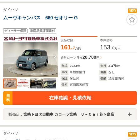
ダイハツ
NEW
ムーヴキャンバス 660 セオリー G
ディーラー保証
車両品質評価書付
支払総額
本体価格
161.
153.
7
0
万円
万円
20,700
通常ローン
月々
円
年式
2023
年
走行
3.4
万km
車検
車検整備付
修復
なし
保証
保証付
整備
法定整備付
住所
宮崎県宮崎市
無
在庫確認・見積依頼
料
販売店：
宮崎トヨタ自動車 カローラ宮崎 Ｕ－Ｃａｒ花ヶ島店
ダイハツ
NEW