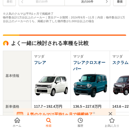
最初
前の30件
次の30件
最後
※人気のクルマは平均1ヶ月で掲載終了
物件数合計1万台以上のメーカー｜算出データ期間：2024年9月～11月｜内容：物件数合計1万
台以上のメーカーのうち、掲載が終了した物件数が1,000台以上の場合
よく一緒に検討される車種を比較
マツダ
マツダ
マツダ
フレア
フレアクロスオー
スクラム
バー
基本情報
新車価格
117.7～192.4万円
136.5～227.6万円
143.6～2
※
人気のクルマは平均1ヶ月で掲載終了
中古車
在庫が無くなる前にお問い合わせください
80万円
138.1万円
106.8万円
平均価格
ホーム
検索
履歴
お気に入り