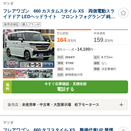
マツダ
フレアワゴン 660 カスタムスタイル XS 両側電動スラ
イドドア LEDヘッドライト フロントフォグランプ 純正
アルミホイール スマートキー プッシュボタンスタート ア
販売店保証
購入プラン付
イドリングストップ CDラジオチューナー 衝突被害軽減
ブレーキ 障害物センサー
支払総額
本体価格
164.
159.
8
0
万円
万円
14,100
通常ローン
月々
円
年式
2024
年
走行
0.7
万km
車検
'27/02
修復
なし
保証
保証付
整備
法定整備付
住所
静岡県掛川市
今すぐ在庫確認・見積依頼
無
電話する
料
販売店：
未使用車・中古車・大型展示場 松下モータース
マツダ
フレアワゴン 660 タフスタイル XS 整備代車UP 禁煙