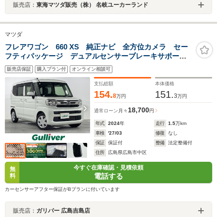
販売店：
東海マツダ販売（株） 名岐ユーカーランド
マツダ
フレアワゴン 660 XS 純正ナビ 全方位カメラ セー
フティパッケージ デュアルセンサーブレーキサポート
2 誤発進抑制制御(前後) 低速時ブレーキサポート(前
販売店保証
購入プラン付
オンライン相談可
後) パーキングセンサー(前後) 車線逸脱警報機 サー
キュレーター
支払総額
本体価格
154.
151.
8
3
万円
万円
18,700
通常ローン
月々
円
年式
2024
年
走行
1.5
万km
車検
'27/03
修復
なし
保証
保証付
整備
法定整備付
住所
広島県広島市中区
今すぐ在庫確認・見積依頼
無
電話する
料
カーセンサーアフター保証がBプランに付いています
販売店：
ガリバー 広島吉島店