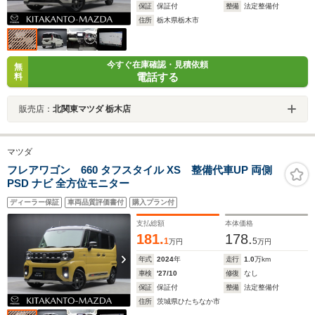
保証
保証付
整備
法定整備付
住所
栃木県栃木市
今すぐ在庫確認・見積依頼
無
電話する
料
販売店：
北関東マツダ 栃木店
マツダ
フレアワゴン 660 タフスタイル XS 整備代車UP 両側
PSD ナビ 全方位モニター
ディーラー保証
車両品質評価書付
購入プラン付
支払総額
本体価格
181.
178.
1
5
万円
万円
年式
2024
年
走行
1.0
万km
車検
'27/10
修復
なし
保証
保証付
整備
法定整備付
住所
茨城県ひたちなか市