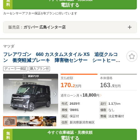
無
電話する
料
カーセンサーアフター保証がBプランに付いています
販売店：
ガリバー 広島インター店
マツダ
フレアワゴン 660 カスタムスタイル XS 追従クルコ
ン 衝突軽減ブレーキ 障害物センサー シートヒータ
ー 両側電動スライドドア オートLEDヘッドライト
ディーラー保証
購入プラン付
フォグランプ ETC スマートキー 純正アルミホイー
ル
支払総額
本体価格
170.
163.
2
9
万円
万円
18,800
通常ローン
月々
円
年式
2025
年
走行
1.1
万km
車検
'28/01
修復
なし
保証
保証付
整備
法定整備付
住所
新潟県新潟市南区
今すぐ在庫確認・見積依頼
無
電話する
料