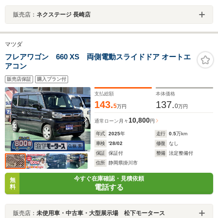
販売店：
ネクステージ 長崎店
マツダ
フレアワゴン 660 XS 両側電動スライドドア オートエ
アコン
販売店保証
購入プラン付
支払総額
本体価格
143.
137.
5
0
万円
万円
10,800
通常ローン
月々
円
年式
2025
年
走行
0.5
万km
車検
'28/02
修復
なし
保証
保証付
整備
法定整備付
住所
静岡県掛川市
今すぐ在庫確認・見積依頼
無
電話する
料
販売店：
未使用車・中古車・大型展示場 松下モータース