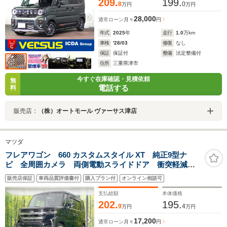
209.
199.
8
0
万円
万円
28,000
通常ローン
月々
円
年式
2025
年
走行
1.0
万km
車検
'28/03
修復
なし
保証
保証付
整備
法定整備付
住所
三重県津市
今すぐ在庫確認・見積依頼
無
電話する
料
販売店：
（株）オートモール ヴァーサス津店
マツダ
フレアワゴン 660 カスタムスタイル XT 純正9型ナ
ビ 全周囲カメラ 両側電動スライドドア 衝突軽減装
置 アダプティブクルーズ ヘッドアップディスプレ
販売店保証
車両品質評価書付
購入プラン付
オンライン相談可
イ シートヒーター ETC ステアリングヒーター オ
ットマン リアサンシェード
支払総額
本体価格
202.
195.
9
4
万円
万円
17,200
通常ローン
月々
円