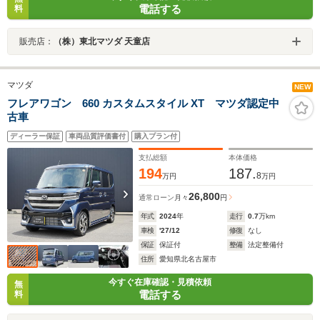
電話する
料
販売店：
（株）東北マツダ 天童店
マツダ
NEW
フレアワゴン 660 カスタムスタイル XT マツダ認定中
古車
ディーラー保証
車両品質評価書付
購入プラン付
支払総額
本体価格
194
187.
8
万円
万円
26,800
通常ローン
月々
円
年式
2024
年
走行
0.7
万km
車検
'27/12
修復
なし
保証
保証付
整備
法定整備付
住所
愛知県北名古屋市
今すぐ在庫確認・見積依頼
無
電話する
料