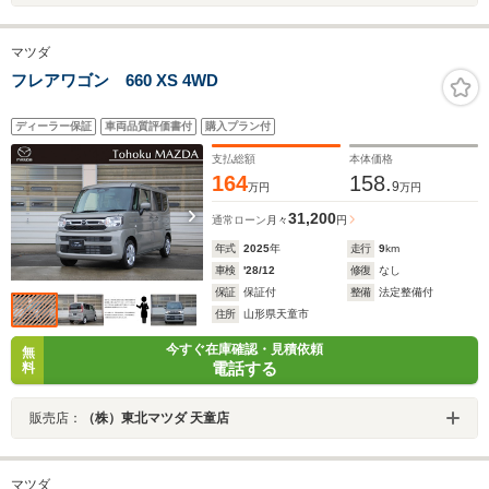
マツダ
フレアワゴン 660 XS 4WD
ディーラー保証
車両品質評価書付
購入プラン付
支払総額
本体価格
164
158.
9
万円
万円
31,200
通常ローン
月々
円
年式
2025
年
走行
9
km
車検
'28/12
修復
なし
保証
保証付
整備
法定整備付
住所
山形県天童市
今すぐ在庫確認・見積依頼
無
電話する
料
販売店：
（株）東北マツダ 天童店
マツダ