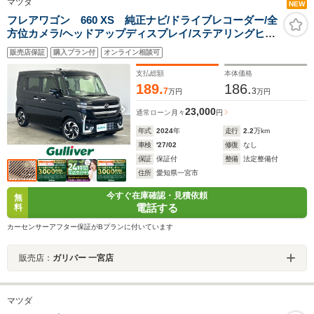
マツダ
NEW
フレアワゴン 660 XS 純正ナビ/ドライブレコーダー/全
方位カメラ/ヘッドアップディスプレイ/ステアリングヒー
ター/シートヒーター/シーケンシャルウインカー/両側パワ
販売店保証
購入プラン付
オンライン相談可
ースライドドア/衝突軽減ブレーキ/純正フロアマッ
ト/USB
支払総額
本体価格
189.
186.
7
3
万円
万円
23,000
通常ローン
月々
円
年式
2024
年
走行
2.2
万km
車検
'27/02
修復
なし
保証
保証付
整備
法定整備付
住所
愛知県一宮市
今すぐ在庫確認・見積依頼
無
電話する
料
カーセンサーアフター保証がBプランに付いています
販売店：
ガリバー 一宮店
マツダ