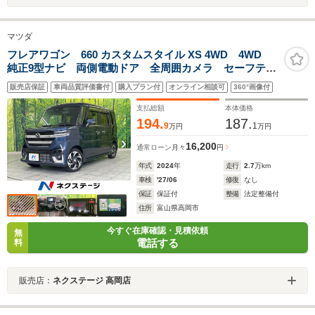
マツダ
フレアワゴン 660 カスタムスタイル XS 4WD 4WD
純正9型ナビ 両側電動ドア 全周囲カメラ セーフティ
サポート レーダークルーズ 禁煙車 ハーフレザーシ
販売店保証
車両品質評価書付
購入プラン付
オンライン相談可
360°画像付
ート ETC ドラレコ コーナーセンサー スマートキ
ー LEDヘッド オートハイビーム
支払総額
本体価格
194.
187.
9
1
万円
万円
16,200
通常ローン
月々
円
年式
2024
年
走行
2.7
万km
車検
'27/06
修復
なし
保証
保証付
整備
法定整備付
住所
富山県高岡市
今すぐ在庫確認・見積依頼
無
電話する
料
販売店：
ネクステージ 高岡店