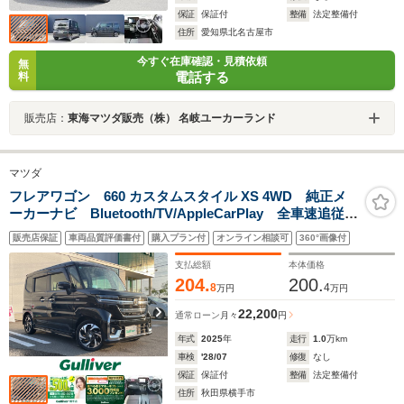
保証
保証付
整備
法定整備付
住所
愛知県北名古屋市
今すぐ在庫確認・見積依頼
無
電話する
料
販売店：
東海マツダ販売（株） 名岐ユーカーランド
マツダ
フレアワゴン 660 カスタムスタイル XS 4WD 純正メ
ーカーナビ Bluetooth/TV/AppleCarPlay 全車速追従機
能付アダプティブクルーズコントロール 車線逸脱抑制
販売店保証
車両品質評価書付
購入プラン付
オンライン相談可
360°画像付
機能 標識認識機能 ヘッドアップディスプレイ 電動
パーキングブレーキ 純正15インチAW
支払総額
本体価格
204.
200.
8
4
万円
万円
22,200
通常ローン
月々
円
年式
2025
年
走行
1.0
万km
車検
'28/07
修復
なし
保証
保証付
整備
法定整備付
住所
秋田県横手市