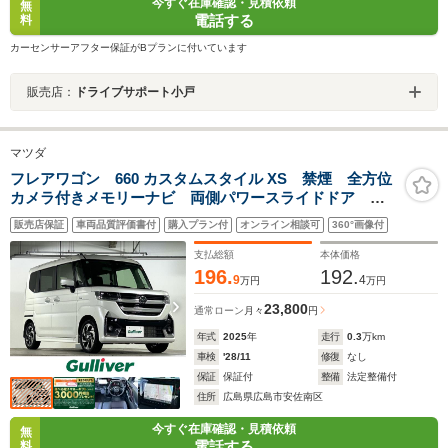
今すぐ在庫確認・見積依頼
無
電話する
料
カーセンサーアフター保証がBプランに付いています
販売店：
ドライブサポート小戸
マツダ
フレアワゴン 660 カスタムスタイル XS 禁煙 全方位
カメラ付きメモリーナビ 両側パワースライドドア 純
正アルミホイール LEDヘッドライト ステアリングヒ
販売店保証
車両品質評価書付
購入プラン付
オンライン相談可
360°画像付
ーター シートヒーター ヘッドアップディスプレイ
ETC スマートキー スペアキー
支払総額
本体価格
196.
192.
9
4
万円
万円
23,800
通常ローン
月々
円
年式
2025
年
走行
0.3
万km
車検
'28/11
修復
なし
保証
保証付
整備
法定整備付
住所
広島県広島市安佐南区
今すぐ在庫確認・見積依頼
無
電話する
料