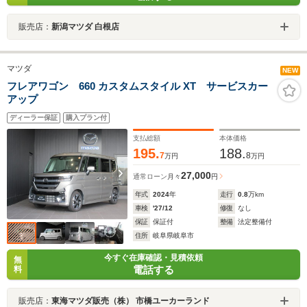
販売店：
新潟マツダ 白根店
マツダ
NEW
フレアワゴン 660 カスタムスタイル XT サービスカー
アップ
ディーラー保証
購入プラン付
支払総額
本体価格
195.
188.
7
8
万円
万円
27,000
通常ローン
月々
円
年式
2024
年
走行
0.8
万km
車検
'27/12
修復
なし
保証
保証付
整備
法定整備付
住所
岐阜県岐阜市
今すぐ在庫確認・見積依頼
無
電話する
料
販売店：
東海マツダ販売（株） 市橋ユーカーランド