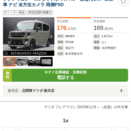
車 ナビ 全方位カメラ 両側PSD
ディーラー保証
車両品質評価書付
支払総額
本体価格
176.
169.
1
8
万円
万円
年式
2024
年
走行
1.0
万km
車検
'27/10
修復
なし
保証
保証付
整備
法定整備付
住所
栃木県栃木市
今すぐ在庫確認・見積依頼
無
電話する
料
販売店：
北関東マツダ 栃木店
マツダ フレアワゴン 2023年12月～（全国）の中古車
1
/8