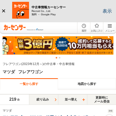
中古車情報カーセンサー
表示
Recruit Co., Ltd.
無料 － Google Play
履歴
お気に入り
メニュー
フレアワゴン(2023年12月～)の中古車・中古車情報
マツダ フレアワゴン
一覧から探す
地図から探す
更新時に
219
絞り込み
並べ替え
台
メール受信
マツダ
PR