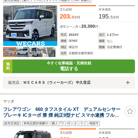
販売店保証
購入プラン付
オンライン相談可
360°画像付
ヘッドランプ LED/ETC/EBD付ABS/横滑り防止装置
支払総額
本体価格
203.
195.
9
5
万円
万円
20,300
通常ローン
月々
円
年式
2024
年
走行
1.2
万km
車検
'27/07
修復
なし
保証
保証付
整備
法定整備付
住所
京都府京都市南区
今すぐ在庫確認・見積依頼
無
電話する
料
販売店：
ＷＥＣＡＲＳ（ウィーカーズ） 中久世店
マツダ
フレアワゴン 660 タフスタイル XT デュアルセンサー
ブレーキ ICターボ 禁 煙 純正9型ナビ スマホ連携 フルセ
グTV Bluetooth 全方位モニター LEDヘッド アダクティ
販売店保証
車両品質評価書付
購入プラン付
オンライン相談可
ブクルーズC Wパワスラ ステア&シートヒーター ヘッド
アップDP パドルシフト 純正14AW
支払総額
本体価格