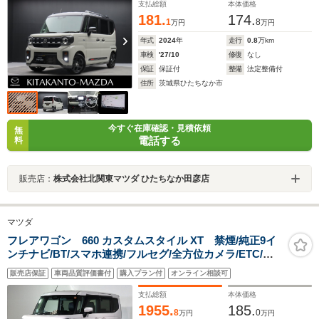
支払総額
本体価格
181.
174.
1
8
万円
万円
年式
2024
年
走行
0.8
万km
車検
'27/10
修復
なし
保証
保証付
整備
法定整備付
住所
茨城県ひたちなか市
今すぐ在庫確認・見積依頼
無
電話する
料
販売店：
株式会社北関東マツダ ひたちなか田彦店
マツダ
フレアワゴン 660 カスタムスタイル XT 禁煙/純正9イ
ンチナビ/BT/スマホ連携/フルセグ/全方位カメラ/ETC/ド
ラレコ/LEDヘッドライト/パーキングセンサー/シートヒー
販売店保証
車両品質評価書付
購入プラン付
オンライン相談可
ター/両側パワースライド/デュアルカメラブレーキS/ワン
オーナー
支払総額
本体価格
1955.
185.
8
0
万円
万円