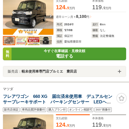
ー 軽自動車
支払総額
本体価格
124.
119.
9
9
万円
万円
8,100
通常ローン
月々
円
年式
2024
年
走行
6
km
車検
'27/08
修復
なし
保証
保証付
整備
法定整備無
住所
愛知県豊田市
今すぐ在庫確認・見積依頼
無
電話する
料
販売店：
軽未使用車専門店プルミエ 豊田店
マツダ
フレアワゴン 660 XG 届出済未使用車 デュアルセン
サーブレーキサポート パーキングセンサー LEDヘッ
ドライト オートライト オートエアコン ベンチシー
販売店保証
車両品質評価書付
購入プラン付
オンライン相談可
360°画像付
ト サイドアンダーミラー デジタルスピードメータ
ー 軽自動車
支払総額
本体価格
124.
119.
9
9
万円
万円