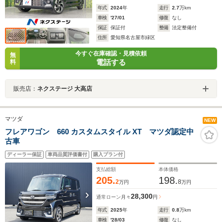
年式
2024
年
走行
2.7
万km
車検
'27/01
修復
なし
保証
保証付
整備
法定整備付
住所
愛知県名古屋市緑区
今すぐ在庫確認・見積依頼
無
電話する
料
販売店：
ネクステージ 大高店
マツダ
NEW
フレアワゴン 660 カスタムスタイル XT マツダ認定中
古車
ディーラー保証
車両品質評価書付
購入プラン付
支払総額
本体価格
205.
198.
2
8
万円
万円
28,300
通常ローン
月々
円
年式
2025
年
走行
0.8
万km
車検
'28/03
修復
なし