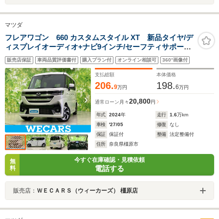
マツダ
フレアワゴン 660 カスタムスタイル XT 新品タイヤ/デ
ィスプレイオーディオ+ナビ9インチ/セーフティサポート
(スズキ)/両側電動スライドドア/シートヒーター 前席/全方
販売店保証
車両品質評価書付
購入プラン付
オンライン相談可
360°画像付
位モニター/車線逸脱防止支援システム
支払総額
本体価格
206.
198.
9
6
万円
万円
20,800
通常ローン
月々
円
年式
2024
年
走行
1.6
万km
車検
'27/05
修復
なし
保証
保証付
整備
法定整備付
住所
奈良県橿原市
今すぐ在庫確認・見積依頼
無
電話する
料
販売店：
ＷＥＣＡＲＳ（ウィーカーズ） 橿原店