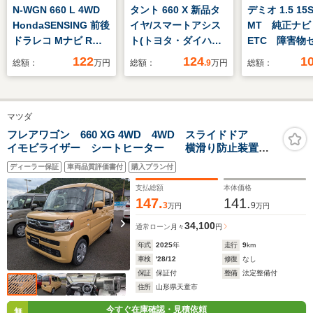
N-WGN 660 L 4WD
タント 660 X 新品タ
デミオ 1.5 15
HondaSENSING 前後
イヤ/スマートアシス
MT 純正ナ
ドラレコ Mナビ Rカ
ト(トヨタ・ダイハツ)/
ETC 障害物
メラ
両側電動スライドド
ー ブライン
122
124
1
総額：
万円
総額：
.9
万円
総額：
ア/シートヒーター 前
ット・モニタ
席/車線逸脱防止支援
プッシュボタ
システム/ヘッドラン
ト スマー
マツダ
プ LED/EBD付ABS/横
Bluetooth 
滑り防止装置
続 オートラ
フレアワゴン 660 XG 4WD 4WD スライドドア
イモビライザー シートヒーター 横滑り防止装置
突軽減ブレー
被害軽減ブレーキ
ドリングスト
ディーラー保証
車両品質評価書付
購入プラン付
滑り防止装置
支払総額
本体価格
147.
141.
3
9
万円
万円
34,100
通常ローン
月々
円
年式
2025
年
走行
9
km
車検
'28/12
修復
なし
保証
保証付
整備
法定整備付
住所
山形県天童市
今すぐ在庫確認・見積依頼
無