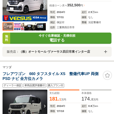
352,500
残価ローン
月々
円
年式
2024
年
走行
2.9
万km
車検
'27/11
修復
なし
保証
保証付
整備
法定整備付
住所
三重県四日市市
今すぐ在庫確認・見積依頼
無
電話する
料
販売店：
（株）オートモール ヴァーサス四日市東インター店
マツダ
フレアワゴン 660 タフスタイル XS 整備代車UP 両側
PSD ナビ 全方位カメラ
ディーラー保証
車両品質評価書付
購入プラン付
支払総額
本体価格
181.
174.
1
8
万円
万円
年式
2024
年
走行
0.8
万km
車検
'27/10
修復
なし