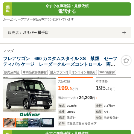
今すぐ在庫確認・見積依頼
無
電話する
料
カーセンサーアフター保証がBプランに付いています
販売店：
ガリバー 横手店
マツダ
フレアワゴン 660 カスタムスタイル XS 禁煙 セーフ
ティパッケージ レーダークルーズコントロール 両側
パワースライドドア フルLEDヘッドライト 全方位モ
販売店保証
車両品質評価書付
購入プラン付
オンライン相談可
360°画像付
ニター付きメモリーナビ ETC シートヒーター ステ
アリングヒーター 純正15AW スマートキー
支払総額
本体価格
199.
195.
9
4
万円
万円
24,200
通常ローン
月々
円
年式
2025
年
走行
0.3
万km
車検
'28/10
修復
なし
保証
保証付
整備
法定整備付
住所
広島県広島市安佐南区
今すぐ在庫確認・見積依頼