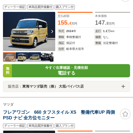
ディーラー保証
車両品質評価書付
購入プラン付
支払総額
本体価格
155.
147.
4
8
万円
万円
年式
2024
年
走行
1.2
万km
車検
車検整備付
修復
なし
保証
保証付
整備
法定整備付
住所
岐阜県大垣市
今すぐ在庫確認・見積依頼
無
電話する
料
販売店：
東海マツダ販売（株） 大垣バイパス店
マツダ
フレアワゴン 660 タフスタイル XS 整備代車UP 両側
PSD ナビ 全方位モニター
ディーラー保証
車両品質評価書付
購入プラン付