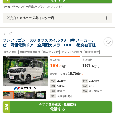
カーセンサーアフター保証がBプランに付いています
販売店：
ガリバー 広島インター店
マツダ
フレアワゴン 660 タフスタイル XS 9型メーカーナ
ビ 両側電動ドア 全周囲カメラ HUD 衝突被害軽減
システム 禁煙車 コーナーセンサー スマートキー
販売店保証
車両品質評価書付
購入プラン付
オンライン相談可
360°画像付
LEDヘッド ビルトインETC 純正14インチアルミ 車
線逸脱警報
支払総額
本体価格
189.
181.
9
6
万円
万円
15,700
通常ローン
月々
円
年式
2025
年
走行
1.2
万km
車検
'28/03
修復
なし
保証
保証付
整備
法定整備付
住所
長崎県長崎市
今すぐ在庫確認・見積依頼
無
電話する
料