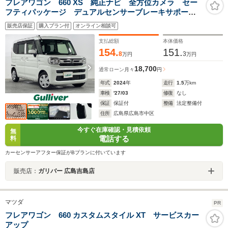
フレアワゴン 660 XS 純正ナビ 全方位カメラ セー
フティパッケージ デュアルセンサーブレーキサポート
2 誤発進抑制制御(前後) 低速時ブレーキサポート(前
販売店保証
購入プラン付
オンライン相談可
後) パーキングセンサー(前後) 車線逸脱警報機 サー
キュレーター
支払総額
本体価格
154.
151.
8
3
万円
万円
18,700
通常ローン
月々
円
年式
2024
年
走行
1.5
万km
車検
'27/03
修復
なし
保証
保証付
整備
法定整備付
住所
広島県広島市中区
今すぐ在庫確認・見積依頼
無
電話する
料
カーセンサーアフター保証がBプランに付いています
販売店：
ガリバー 広島吉島店
マツダ
PR
フレアワゴン 660 カスタムスタイル XT サービスカー
アップ