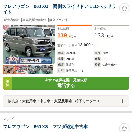
フレアワゴン 660 XG 両側スライドドア LEDヘッドラ
イト
販売店保証
車両品質評価書付
購入プラン付
支払総額
本体価格
139.
133.
9
0
万円
万円
12,000
通常ローン
月々
円
年式
2025
年
走行
7
km
車検
'28/08
修復
なし
保証
保証付
整備
法定整備付
住所
静岡県掛川市
今すぐ在庫確認・見積依頼
無
電話する
料
販売店：
未使用車・中古車・大型展示場 松下モータース
マツダ
フレアワゴン 660 XS マツダ認定中古車