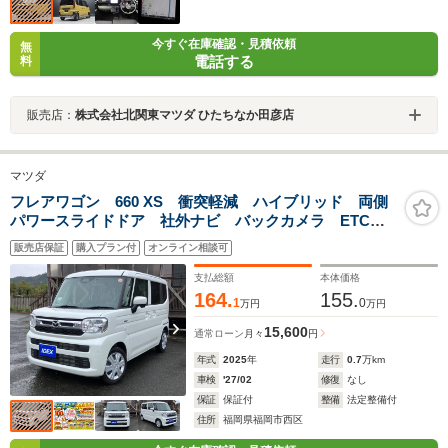
今すぐ在庫確認・見積依頼
無
電話する
料
販売店：
株式会社北関東マツダ ひたちなか田彦店
マツダ
フレアワゴン 660 XS 衝突軽減 ハイブリッド 両側
パワースライドドア 社外ナビ バックカメラ ETC
スマートキー ドライブレコーダー シートヒーター
販売店保証
購入プラン付
オンライン相談可
支払総額
本体価格
164.
155.
1
0
万円
万円
15,600
通常ローン
月々
円
年式
2025
年
走行
0.7
万km
車検
'27/02
修復
なし
保証
保証付
整備
法定整備付
住所
福岡県福岡市西区