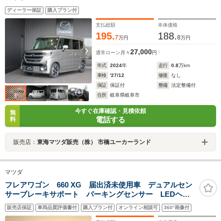
ディーラー保証
購入プラン付
支払総額
本体価格
195.
188.
7
8
万円
万円
27,000
通常ローン
月々
円
年式
2024
年
走行
0.8
万km
車検
'27/12
修復
なし
保証
保証付
整備
法定整備付
住所
岐阜県岐阜市
今すぐ在庫確認・見積依頼
無
電話する
料
販売店：
東海マツダ販売（株） 市橋ユーカーランド
マツダ
フレアワゴン 660 XG 届出済未使用車 デュアルセン
サーブレーキサポート パーキングセンサー LEDヘッ
ドライト オートライト オートエアコン ベンチシー
販売店保証
車両品質評価書付
購入プラン付
オンライン相談可
360°画像付
ト サイドアンダーミラー デジタルスピードメータ