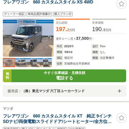
フレアワゴン 660 カスタムスタイル XS 4WD
ディーラー保証
車両品質評価書付
購入プラン付
支払総額
本体価格
197.
190.
2
9
万円
万円
37,500
通常ローン
月々
円
年式
2025
年
走行
7
km
車検
'28/12
修復
なし
保証
保証付
整備
法定整備付
住所
宮城県仙台市若林区
今すぐ在庫確認・見積依頼
無
電話する
料
販売店：
（株）東北マツダ 六丁目ユーカーランド
マツダ
フレアワゴン 660 カスタムスタイル XT 純正 9インチ
SDナビ/両側電動スライドドア/シートヒーター/全方位モ
ニター/車線逸脱防止支援システム/シート ハーフレザー/