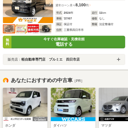
8,100
通常ローン
月々
円
年式
2024
年
走行
11
km
車検
'27/07
修復
なし
保証
保証付
整備
法定整備付
住所
三重県四日市市
今すぐ在庫確認・見積依頼
無
電話する
料
販売店：
軽自動車専門店 プルミエ 四日市店
あなたにおすすめの中古車
［PR］
ホンダ
ダイハツ
マツダ