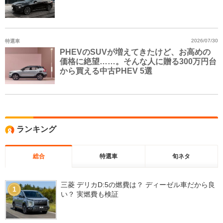
特選車
2026/07/30
PHEVのSUVが増えてきたけど、お高めの
価格に絶望……。そんな人に贈る300万円台
から買える中古PHEV 5選
ランキング
総合
特選車
旬ネタ
三菱 デリカD:5の燃費は？ ディーゼル車だから良
1
い？ 実燃費も検証