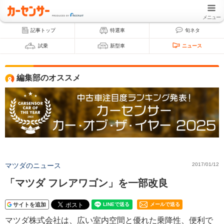
メニュー
記事トップ
特選車
旬ネタ
試乗
新型車
ニュース
編集部のオススメ
マツダのニュース
2017/01/12
「マツダ フレアワゴン」を一部改良
サイトを追加
メールで送る
マツダ株式会社は、広い室内空間と優れた乗降性、便利で