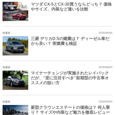
マツダ CX-5とCX-30買うならどっち？ 価格
やサイズ、内装など違いを比較
特選車
2026/08/04
三菱 デリカD:5の燃費は？ ディーゼル車だ
から良い？ 実燃費も検証
特選車
2026/08/03
マイナーチェンジが実施されたレイバック
だが、“逆に注目すべき”前期型の中古車オ
ススメの狙い方
特選車
2026/08/03
新型クラウンエステートの価格は？ 何人乗
り？ サイズや内装など魅力を徹底レビュー