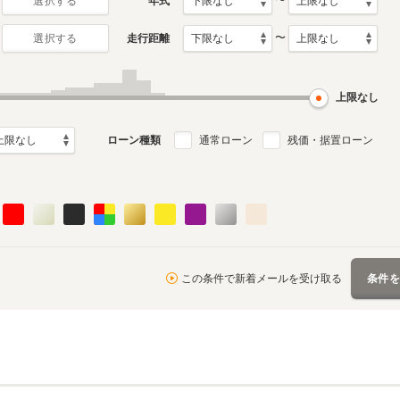
〜
年式
選択する
〜
走行距離
選択する
月～2022年6月
ル
上限なし
ローン種類
通常ローン
残価・据置ローン
この条件で新着メールを受け取る
条件