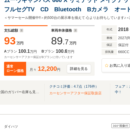
フルセグTV CD Bluetooth Bカメラ 
パワースライドドア ETC ステアリングスイ
ュスタート アイドリングストップ
2018
年式
支払総額
車両本体価格
93
89
2027(
車検
.7
万円
万円
保証付
保証
100.1
100.6
A
プラン
B
プラン
万円
万円
660CC
排気量
カーセンサーアフター保証がBプランに付いています
お気に入り
通常
12,200
詳細を見る
月々
円
ローン価格
クチコミ評価：
4.7
点（
176
件）
フェア：
無料電話は24時間ご案内！！全国のガリバー在庫も見たい方は一括照会が可能です！
中！
カーセンサーアフター保証取扱店
360°
画像付
ダイハツ