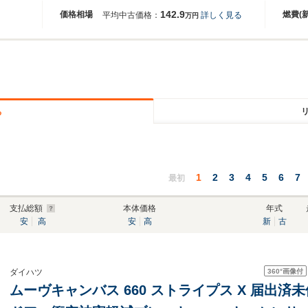
142.9
価格相場
燃費(
平均中古価格：
詳しく見る
万円
る
1
2
3
4
5
6
7
最初
支払総額
本体価格
年式
安
高
安
高
新
古
360°
画像付
ダイハツ
ムーヴキャンバス 660 ストライプス X 届出