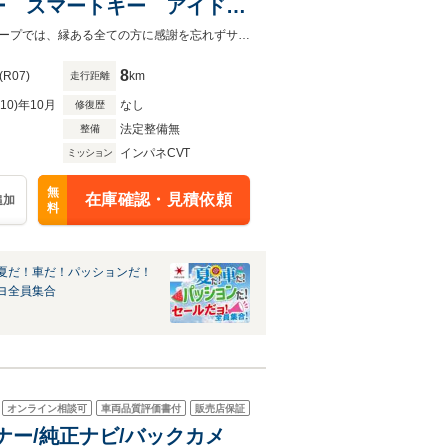
ー スマートキー アイドリ
 ベンチシート オートエア
愛知県最大級の届出済未使用車、チョイ乗り専門店はパッションパッショングループでは、縁ある全ての方に感謝を忘れずサービスの向上と笑顔でお客様をお迎えします。
8
(R07)
km
走行距離
R10)年10月
なし
修復歴
法定整備無
整備
インパネCVT
ミッション
無
在庫確認・見積依頼
追加
料
夏だ！車だ！パッションだ！
ヨ全員集合
オンライン相談可
車両品質評価書付
販売店保証
オーナー/純正ナビ/バックカメ