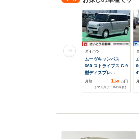
ダイハツ
ムーヴキャンバス
660 ストライプス G 9
型ディスプレ…
1
月額：
.69
万円
（
72
ヵ月リースの場合）