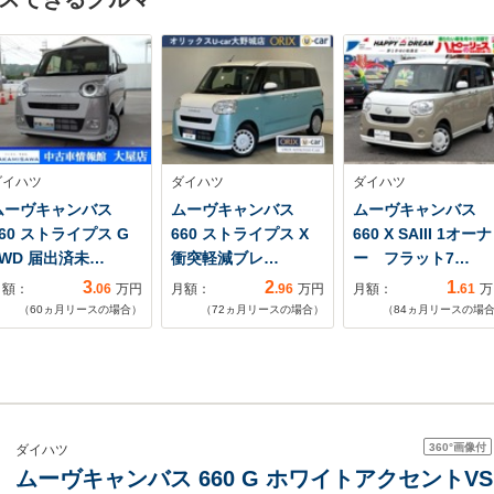
ダイハツ
ダイハツ
ダイハツ
ムーヴキャンバス
ムーヴキャンバス
ムーヴキャンバス
660 ストライプス G
660 ストライプス X
660 X SAIII 1オーナ
4WD 届出済未…
衝突軽減ブレ…
ー フラット7…
3
2
1
月額：
.06
万円
月額：
.96
万円
月額：
.61
万
（
60
ヵ月リースの場合）
（
72
ヵ月リースの場合）
（
84
ヵ月リースの場
360°
画像付
ダイハツ
ムーヴキャンバス 660 G ホワイトアクセントVS 