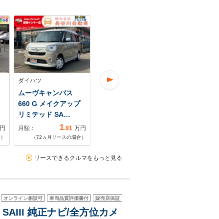
ダイハツ
ダイハツ
ダイハツ
ムーヴキャンバス
ムーヴキャンバス
ムーヴキャ
660 G メイクアップ
660 X SAIII 1オーナ
660 X SAII
リミテッド SA…
ー フラット7…
セグTV/スマ
1
1
円
月額：
.91
万円
月額：
.25
万円
月額：
合）
（
72
ヵ月リースの場合）
（
84
ヵ月リースの場合）
（
48
ヵ月リ
リースできるクルマをもっと見る
オンライン相談可
車両品質評価書付
販売店保証
SAIII 純正ナビ/全方位カメ