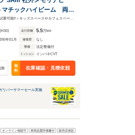
オートマチックハイビーム 両側
ッチ スマートキー プッシ
＜サマーセール開催中!!＞約500台の展示車を揃えて 心よりお待ちしています♪＜試乗可能!!＞キッズスペースやカフェスペース完備なのでゆったりお車探し♪
5.5
(H30)
万km
走行距離
R09)年01月
なし
修復歴
法定整備付
整備
インパネCVT
ミッション
無
在庫確認・見積依頼
追加
料
ガリバーサマーセール実施
オンライン相談可
車両品質評価書付
販売店保証