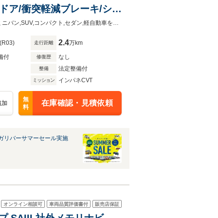
ドア/衝突軽減ブレーキ/シー
クハイビーム/フォグラン
◆ミニバン,SUV,コンパクト,セダン,軽自動車をお探しならガリバー一宮店へ!!◆ミニバン,SUV,コンパクト,セダン,軽自動車をお探しならガリバー一宮店へ!!
2.4
(R03)
万km
走行距離
備付
なし
修復歴
法定整備付
整備
インパネCVT
ミッション
無
在庫確認・見積依頼
追加
料
ガリバーサマーセール実施
オンライン相談可
車両品質評価書付
販売店保証
プ SAIII 社外メモリナビ