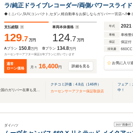
ラ/純正ドライブレコーダー/両側パワースライド
トヒーター/レーンキープアシスト/オートマチッ
プ/LEDライト/フルセグTV/BT
2021
年式
支払総額
車両本体価格
129
124
車検整
車検
.7
.7
万円
万円
保証付
保証
150.8
134.8
A
プラン
B
プラン
万円
万円
660CC
排気量
カーセンサーアフター保証がBプランに付いています
お気に入り
通常
16,400
詳細を見る
月々
円
ローン価格
クチコミ評価：
4.8
点（
146
件）
フェア：
無料電話は24時間ご案内！！全国のガリバー在庫も見たい方は一括照会が可能です！
中！
カーセンサーアフター保証取扱店
360°
画像付
ダイハツ
ムーヴキャンバス 660 X リミテッド メイクアッ