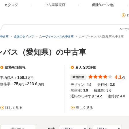
カタログ
中古車販売店
保険/ローン/他
ムーヴ
中古車
全国のダイハツ
ムーヴキャンバスの中古車
ムーヴキャンバス(愛知県)の中古車
ンバス（愛知県）の中古車
価格相場情報
みんなの評価
4.1
159.2
総合評価
平均価格：
点
万円
75
223.6
価格帯：
万円～
万円
デザイン:
4.6
走行性:
3.8
居住性:
3.9
積載性:
3.6
運転のしやすさ:
4.2
維持費:
4.0
詳しく見る
詳しく見る