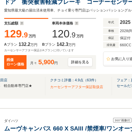
ドア 衝突被害軽減ブレーキ コーナーセンサ
ングストップ バックカメラ 横滑り防止機能
コン パワーウインドウ
2025
年式
支払総額
車両本体価格
129
120
2028(
車検
.9
.9
万円
万円
保証付
保証
132.2
142.3
A
プラン
B
プラン
万円
万円
660CC
排気量
カーセンサーアフター保証がAプランに付いています
お気に入り
残価
5,900
詳細を見る
月々
円
ローン価格
豊田店
クチコミ評価：
4.9
点（
63
件）
フェア：
車 軽自動車専門店★
セールだ
カーセンサーアフター保証取扱店
360°
画像付
ダイハツ
ムーヴキャンバス 660 X SAIII /禁煙車/ワン