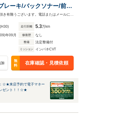
軽減ブレーキ/バックソナー/前後
動格納ミラー/スペアキー/新
◆販売はご来場のお客様を優先させて頂きます。あらかじめご了承下さい。ご覧頂き有難うございます。電話またはメールにてお気軽にお問合せください。
5.3
(H30)
万km
走行距離
R09)年09月
なし
修復歴
法定整備付
整備
インパネCVT
ミッション
無
在庫確認・見積依頼
追加
料
：☆★来店予約で電子マネー
レゼント！！☆★