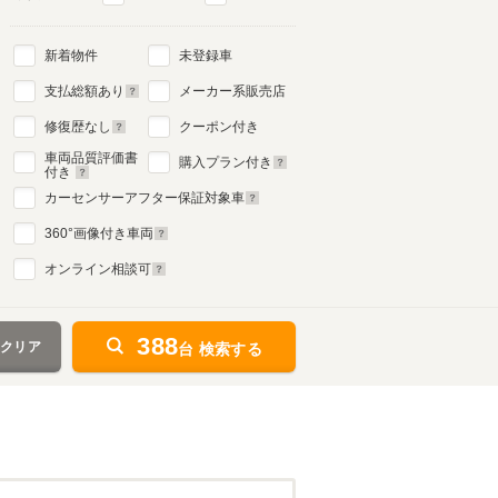
新着物件
未登録車
支払総額あり
メーカー系販売店
修復歴なし
クーポン付き
車両品質評価書
購入プラン付き
付き
カーセンサーアフター保証対象車
360
°画像付き車両
オンライン相談可
388
をクリア
台 検索する