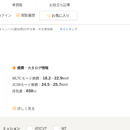
車買取
お役立ち記事
ログイン
閲覧履歴
お気に入り
キャンバス(愛知県)の中古車・中古車情報
サイトマップ
燃費・カタログ情報
18.2
22.9
WLTCモード燃費：
～
km/l
24.5
25.7
JC08モード燃費：
～
km/l
658
排気量：
cc
詳しく見る
ミッション
AT/CVT
MT