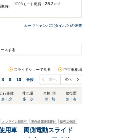
25.2
JC08モード燃費：
km/l
新車時)
---
ムーヴキャンバス(ダイハツ)の燃費
リースする
スライドショーで見る
中古車相場
8
9
10
前へ
次へ
最後
走行距離
排気量
車検
修復歴
多
少
多
少
付
無
無
有
オンライン相談可
車両品質評価書付
販売店保証
済未使用車 両側電動スライド