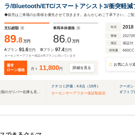
ラ/Bluetooth/ETC/スマートアシスト3/衝突
ドライブレコーダー/両側パワースライドドア/電
車保証書/取扱説明書/
2018
年式
支払総額
車両本体価格
89
86
2027(
車検
.8
.0
万円
万円
保証付
保証
91.6
97.4
A
プラン
B
プラン
万円
万円
660CC
排気量
カーセンサーアフター保証がBプランに付いています
お気に入り
通常
11,800
詳細を見る
月々
円
ローン価格
クチコミ評価：
4.8
点（
16
件）
クーポン
無料電話は24時間ご案内！！全国のガリバー在庫も見たい方は一括照会が可能です！
ギフトプ
カーセンサーアフター保証取扱店
スできるクルマ