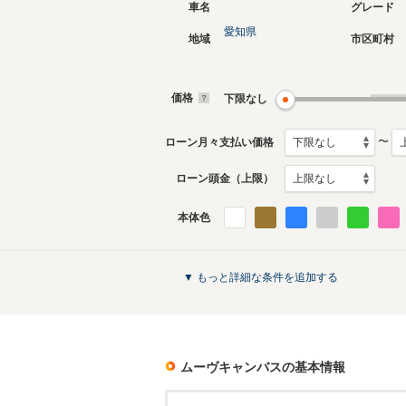
車名
グレード
愛知県
地域
市区町村
現行
初代
2022年7月～生産中
2016年9
生産モデ
価格
下限なし
ムーヴキャンバスのカタログを見る
〜
ローン月々支払い価格
ローン頭金（上限）
本体色
▼ もっと詳細な条件を追加する
ムーヴキャンバス
の基本情報