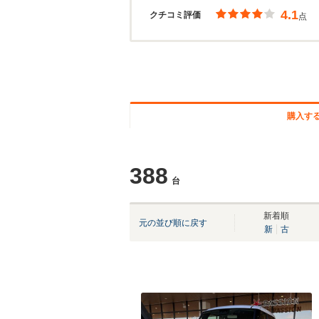
4.1
クチコミ評価
点
購入す
388
台
新着順
元の並び順に戻す
新
古