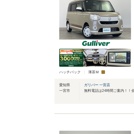
ハッチバック
薄茶Ｍ
愛知県
ガリバー 一宮店
一宮市