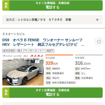
今すぐ在庫確認・見積依頼
無
電話する
料
販売店：
シトロエン京都／ＤＳ ＳＴＯＲＥ 京都
ＤＳオートモビル
DS9 オペラ E-TENSE ワンオーナー サンルーフ
HEV レザーシート 純正フルセグテレビ/ナビ
Bluetooth AppleCarplay AndroidAuto ETC 19イ
販売店保証
購入プラン付
オンライン相談可
ンチアルミホイール アダプティブクルーズコントロー
ル パーキングアシスト
支払総額
本体価格
329
316.
0
万円
万円
年式
2022
年
走行
8.6
万km
車検
車検整備付
修復
なし
保証
保証付
整備
法定整備付
住所
神奈川県横浜市都筑区
今すぐ在庫確認・見積依頼
無
電話する
料