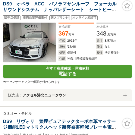
DS9 オペラ ACC パノラマサンルーフ フォーカル
サウンドシステム ナッパレザーシート シートヒータ
ー ナビTV カメラ カープレイ対応ディスプレイ ス
販売店保証
車両品質評価書付
購入プラン付
オンライン相談可
マートキー ワイヤレスチャージ ドラレコ LEDヘッ
ドライト
支払総額
本体価格
367
348.
8
万円
万円
年式
2022
年
走行
3.5
万km
車検
'27/08
修復
なし
保証
保証付
整備
法定整備付
住所
神奈川県横浜市都筑区
今すぐ在庫確認・見積依頼
電話する
カーセンサーアフター保証が付けられます
販売店：
アクセル港北ニュータウン
ＤＳオートモビル
DS9 リヴォリ 禁煙ピュアテックターボ本革マッサー
ジ機能LEDマトリクスヘッド衝突被害軽減ブレーキ電動
トランク地デジナビETC360度カメラ前後ドラレコ