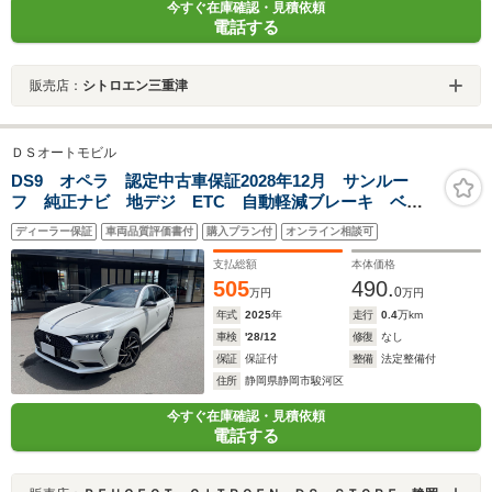
今すぐ在庫確認・見積依頼
電話する
販売店：
シトロエン三重津
ＤＳオートモビル
DS9 オペラ 認定中古車保証2028年12月 サンルー
フ 純正ナビ 地デジ ETC 自動軽減ブレーキ ベン
チレーション 電動テールゲート ACC
ディーラー保証
車両品質評価書付
購入プラン付
オンライン相談可
支払総額
本体価格
505
490.
0
万円
万円
年式
2025
年
走行
0.4
万km
車検
'28/12
修復
なし
保証
保証付
整備
法定整備付
住所
静岡県静岡市駿河区
今すぐ在庫確認・見積依頼
電話する