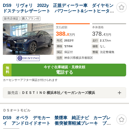
DS9 リヴォリ 2022y 正規ディーラー車 ダイヤモン
ドステッチレザーシート パワーシート&シートヒーター
&ベンチレーション 純正ナビ 19インチAW ETC2.0
販売店保証
購入プラン付
支払総額
本体価格
388.
378.
8
4
万円
万円
年式
2022
年
走行
2.1
万km
車検
'27/04
修復
なし
保証
保証付
整備
法定整備無
住所
神奈川県横浜市都筑区
今すぐ在庫確認・見積依頼
無
電話する
料
カーセンサーアフター保証が付けられます
販売店：
ＤＥＳＴＩＮＯ 横浜本社／モーガンカーズ横浜
ＤＳオートモビル
DS9 オペラ デモカー 禁煙車 純正ナビ カープレ
イ アンドロイドオート 衝突被害軽減ブレーキ ブラ
インドスポットモニター インテリジェントハイビー