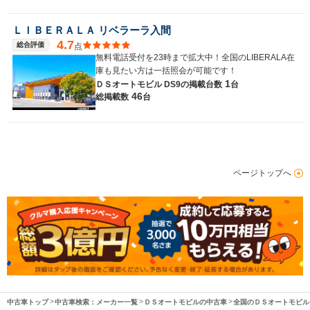
ＬＩＢＥＲＡＬＡ リベラーラ入間
4.7
総合評価
点
無料電話受付を23時まで拡大中！全国のLIBERALA在
庫も見たい方は一括照会が可能です！
1
ＤＳオートモビル DS9の
掲載台数
台
46
総掲載数
台
ページトップへ
中古車トップ
中古車検索：メーカー一覧
ＤＳオートモビルの中古車
全国のＤＳオートモビル