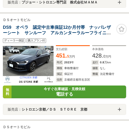
販売店：
プジョー・シトロエン専門店 株式会社ＭＡＭＡ
ＤＳオートモビル
DS9 オペラ 認定中古車保証12か月付帯 ナッパレザ
ーシート サンルーフ アルカンターラルーフライニン
グ 電動トランクゲート 純正ナビ フルセグTV アッ
ディーラー保証
購入プラン付
プルカープレイ&アンドロイドオート対応
支払総額
本体価格
451.
428.
5
0
万円
万円
年式
2023
年
走行
0.8
万km
車検
車検整備付
修復
なし
保証
保証付
整備
法定整備付
住所
京都府京都市右京区
今すぐ在庫確認・見積依頼
無
電話する
料
販売店：
シトロエン京都／ＤＳ ＳＴＯＲＥ 京都
ＤＳオートモビル