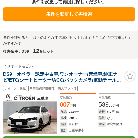
条件を変更して再度お探しください。
条件を変更して再検索
条件を緩めると、以下のような中古車がヒットします！こちらの中古車はいか
がですか？
12
検索条件：DS9
台ヒット
ＤＳオートモビル
DS9 オペラ 認定中古車/ワンオーナー/禁煙車/純正ナ
ビ/ETC/シートヒーター/ACC/バックカメラ/電動テールゲ
ート/前後コーナーセンサー/LEDヘッドライト/Carplay/ア
ディーラー保証
車両品質評価書付
購入プラン付
ンドロイドオート/19AW
支払総額
本体価格
607
589.
0
万円
万円
年式
2025
年
走行
0.3
万km
車検
'28/12
修復
なし
保証
保証付
整備
法定整備付
住所
三重県津市