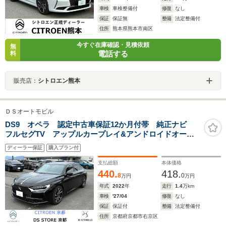
車検
車検整備付
修復
なし
保証
保証無
整備
法定整備付
住所
熊本県熊本市南区
今すぐ在庫確認・見積依頼
無
電話する
料
販売店：
シトロエン熊本
ＤＳオートモビル
DS9 オペラ 認定中古車保証12か月付帯 純正ナビ
フルセグTV アップルカープレイ&アンドロイドオート
対応 サンルーフ ナッパレザーシート 前後ドラレ
ディーラー保証
購入プラン付
コ ETC
支払総額
本体価格
440.
418.
8
0
万円
万円
年式
2022
年
走行
1.4
万km
車検
'27/04
修復
なし
保証
保証付
整備
法定整備付
住所
京都府京都市右京区