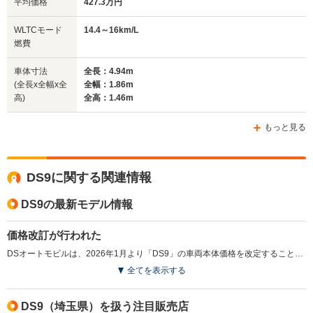
平均価格
427.3万円
全幅
全幅
全
WLTCモード
14.4～16km/L
サイズ
1.9m
1.83m
1
燃費
全長
全長
(全長x全幅x全高)
4.59m
4.42m
4.
車体寸法
全長：4.94m
(全長x全幅x全
全幅：1.86m
高)
全高：1.46m
ホイールベース
ホイールベース
ホイー
-m
-m
もっと見る
13.9～15.8km/L
16.4～21.2km/L
13.9～16.
└市街地:10.5～
└市街地:11.6～
└市街地:1
DS9に関する関連情報
12.5km/L
16.8km/L
13.4km/L
WLTCモード
└郊外:13.8～
└郊外:17.3～
└郊外:13.
燃費
DS9の最新モデル情報
16.7km/L
21.2km/L
15.9km/L
└高速道路:15.5～
└高速道路:18.1～
└高速道路:
17.0km/L
23.9km/L
18.6km/L
価格改訂が行われた
DSオートモビルは、2026年1月より「DS9」の車両本体価格を改定することを発表した。急激な円安や製造コスト、物流コストの高騰に対応するための価格改定となっている。（2026.1）
排気量
1598cc
1199～1598cc
1598～19
全てを表示する
駆動方式
FF、4WD
FF
FF、4WD
DS9（埼玉県）を扱う注目販売店