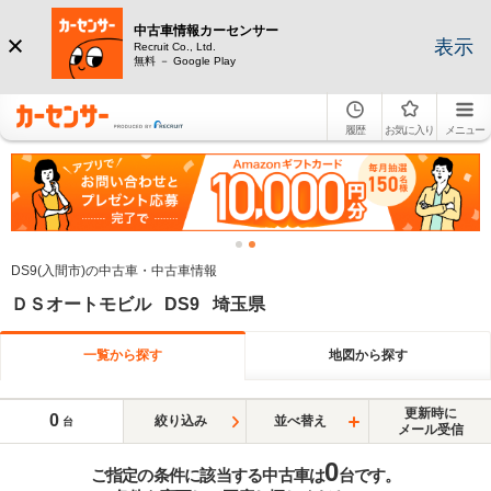
中古車情報カーセンサー
表示
Recruit Co., Ltd.
無料 － Google Play
履歴
お気に入り
メニュー
DS9(入間市)の中古車・中古車情報
ＤＳオートモビル DS9 埼玉県
一覧から探す
地図から探す
更新時に
0
絞り込み
並べ替え
台
メール受信
0
ご指定の条件に該当する中古車は
台です。