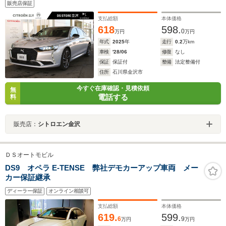
販売店保証
ム レザーシート アクティブLEDビジョン 革巻ステ
アリング
支払総額
本体価格
618
598.
0
万円
万円
年式
2025
年
走行
0.2
万km
車検
'28/06
修復
なし
保証
保証付
整備
法定整備付
住所
石川県金沢市
今すぐ在庫確認・見積依頼
無
電話する
料
販売店：
シトロエン金沢
ＤＳオートモビル
DS9 オペラ E-TENSE 弊社デモカーアップ車両 メー
カー保証継承
ディーラー保証
オンライン相談可
支払総額
本体価格
619.
599.
6
9
万円
万円