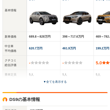
基本情報
新車価格
689.8～828万円
398～717.6万円
469～782
中古車
620.7万円
461.9万円
199.2万円
平均価格
クチコミ
-
-
5.0
総合評価
乗車定員
5人
5人
5人
▼
全てを表示する
ドア数
5ドア
5ドア
5ドア
全高
全高
全
DS9の基本情報
1.66m
1.5m
1.