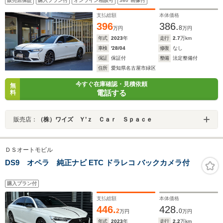
販売店保証
購入プラン付
オンライン相談可
360°画像付
FOCALサラウンドシステムシートクーラーヒータBRMウ
ォッチ19インチアルミ
支払総額
本体価格
396
386.
8
万円
万円
年式
2023
年
走行
2.7
万km
車検
'28/04
修復
なし
保証
保証付
整備
法定整備付
住所
愛知県名古屋市緑区
今すぐ在庫確認・見積依頼
無
電話する
料
販売店：
（株）ワイズ Ｙ’ｚ Ｃａｒ Ｓｐａｃｅ
ＤＳオートモビル
DS9 オペラ 純正ナビ ETC ドラレコ バックカメラ付
購入プラン付
支払総額
本体価格
446.
428.
2
0
万円
万円
年式
2023
年
走行
2.2
万km