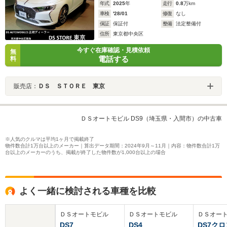
年式
2025
年
走行
0.8
万km
車検
'28/01
修復
なし
保証
保証付
整備
法定整備付
住所
東京都中央区
今すぐ在庫確認・見積依頼
無
電話する
料
販売店：
ＤＳ ＳＴＯＲＥ 東京
ＤＳオートモビル DS9（埼玉県・入間市）の中古車
※人気のクルマは平均1ヶ月で掲載終了
物件数合計1万台以上のメーカー｜算出データ期間：2024年9月～11月｜内容：物件数合計1万
台以上のメーカーのうち、掲載が終了した物件数が1,000台以上の場合
よく一緒に検討される車種を比較
ＤＳオートモビル
ＤＳオートモビル
ＤＳオー
DS7
DS4
DS7ク