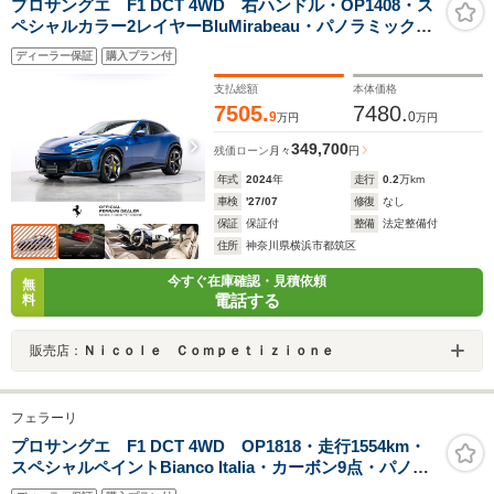
プロサングエ F1 DCT 4WD 右ハンドル・OP1408・ス
ペシャルカラー2レイヤーBluMirabeau・パノラミックガ
ラスルーフ・フロントリフター・LEDカーボンステアリ
ディーラー保証
購入プラン付
ング・カーボンフロントスポイラー&リアディフューザー
支払総額
本体価格
7505.
7480.
9
0
万円
万円
349,700
残価ローン
月々
円
年式
2024
年
走行
0.2
万km
車検
'27/07
修復
なし
保証
保証付
整備
法定整備付
住所
神奈川県横浜市都筑区
今すぐ在庫確認・見積依頼
無
電話する
料
販売店：
Ｎｉｃｏｌｅ Ｃｏｍｐｅｔｉｚｉｏｎｅ
フェラーリ
プロサングエ F1 DCT 4WD OP1818・走行1554km・
スペシャルペイントBianco Italia・カーボン9点・パノラ
ミックガラスルーフ・スペシャルデザインシート・鍛造