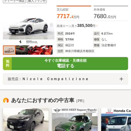
ディーラー保証
購入プラン付
ホイールオービットグレー・レザーカーペット
支払総額
本体価格
7717.
7680.
4
0
万円
万円
385,500
残価ローン
月々
円
年式
2024
年
走行
0.2
万km
車検
'27/04
修復
なし
保証
保証付
整備
法定整備付
住所
神奈川県横浜市都筑区
今すぐ在庫確認・見積依頼
無
電話する
料
販売店：
Ｎｉｃｏｌｅ Ｃｏｍｐｅｔｉｚｉｏｎｅ
あなたにおすすめの中古車
［PR］