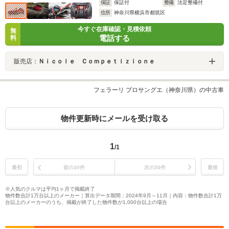
保証
保証付
整備
法定整備付
住所
神奈川県横浜市都筑区
今すぐ在庫確認・見積依頼
無
電話する
料
販売店：
Ｎｉｃｏｌｅ Ｃｏｍｐｅｔｉｚｉｏｎｅ
フェラーリ プロサングエ（神奈川県）の中古車
物件更新時にメールを受け取る
1
/1
最初
前の30件
次の30件
最後
※人気のクルマは平均1ヶ月で掲載終了
物件数合計1万台以上のメーカー｜算出データ期間：2024年9月～11月｜内容：物件数合計1万
台以上のメーカーのうち、掲載が終了した物件数が1,000台以上の場合