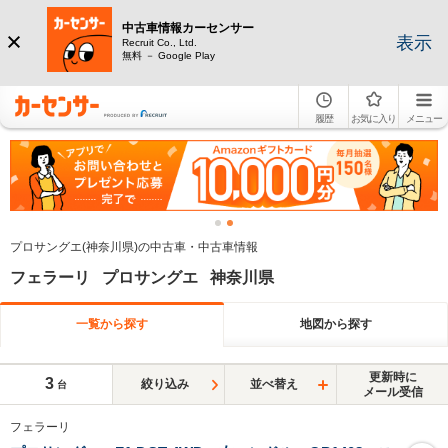
中古車情報カーセンサー
表示
Recruit Co., Ltd.
無料 － Google Play
履歴
お気に入り
メニュー
プロサングエ(神奈川県)の中古車・中古車情報
フェラーリ プロサングエ 神奈川県
一覧から探す
地図から探す
更新時に
3
絞り込み
並べ替え
台
メール受信
フェラーリ