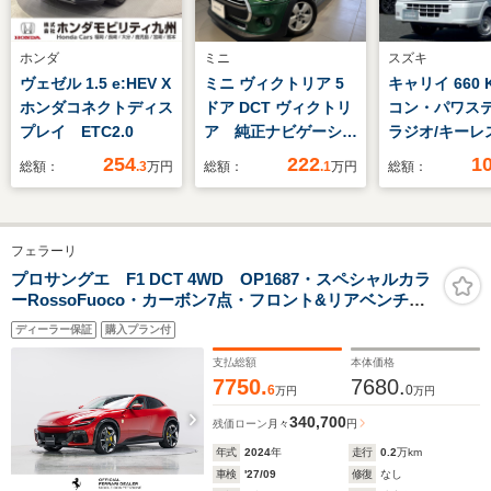
ホンダ
ミニ
スズキ
ヴェゼル 1.5 e:HEV X
ミニ ヴィクトリア 5
キャリイ 660
ホンダコネクトディス
ドア DCT ヴィクトリ
コン・パワステ
プレイ ETC2.0
ア 純正ナビゲーショ
ラジオ/キーレ
ン 15インチ 認定
ーウィンドウ
254
222
1
総額：
.3
万円
総額：
.1
万円
総額：
中古車 1年保証
フェラーリ
プロサングエ F1 DCT 4WD OP1687・スペシャルカラ
ーRossoFuoco・カーボン7点・フロント&リアベンチレ
ーションシート・パノラミックガラスルーフ・ヒーター
ディーラー保証
購入プラン付
付カラードステアリングホイール・サスペンションリフ
ター
支払総額
本体価格
7750.
7680.
6
0
万円
万円
340,700
残価ローン
月々
円
年式
2024
年
走行
0.2
万km
車検
'27/09
修復
なし