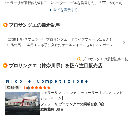
フェラーリが革新的な4ドア、4シーターモデルを発売した。「FF」からつながる、フロントミッドシップにV12エンジン、リアにギアボックスを搭載するトランスアクスルながら、エンジン前方のPTUから前輪へ出力する4WDという独自のメカニズムを搭載したクロスオーバーモデルとなっている。先進安全装備を満載し、アクティブサスペンション、フロントのトルクベクタリング、4WS機構などの走行性能に寄与するメカニズムも多数搭載している。リアドアは通常とは逆の後ろヒンジとし、二重構造のフェンダーを利用しタイヤまわりの乱流を制御するなど、デザインも新機軸を満載している。（2022.9）
排気量
6496cc
6496cc
3855cc
全てを表示する
駆動方式
FR
FR
FR
プロサングエの最新記事
【試乗】新型 フェラーリ プロサングエ｜ドライブフィールはまさし
く“跳ね馬”！ 実用すらも手に入れたオールマイティな4ドアスポーツ
プロサングエの最新記事一覧
プロサングエ（神奈川県）を扱う注目販売店
Ｎｉｃｏｌｅ Ｃｏｍｐｅｔｉｚｉｏｎｅ
5
総合評価
点
フェラーリ オフィシャル ディーラー【プレオウンド
ショールーム】
3
フェラーリ プロサングエの
掲載台数
台
30
総掲載数
台