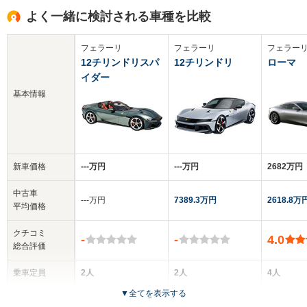
よく一緒に検討される車種を比較
フェラーリ
フェラーリ
フェラー
12チリンドリスパ
12チリンドリ
ローマ
イダー
基本情報
新車価格
‐‐‐万円
‐‐‐万円
2682万円
中古車
‐‐‐万円
7389.3万円
2618.8万
平均価格
クチコミ
-
-
4.0
総合評価
乗車定員
2人
2人
4人
▼
全てを表示する
ドア数
2ドア
3ドア
2ドア