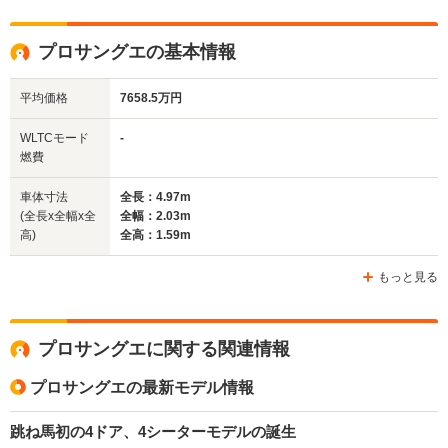
全高
全高
全
プロサングエの基本情報
1.29m
1.29m
1
平均価格
7658.5万円
全幅
全幅
全
WLTCモード
-
サイズ
-m
-m
1.
燃費
全長
全長
(全長x全幅x全高)
4.73m
4.73m
4.
車体寸法
全長：4.97m
(全長x全幅x全
全幅：2.03m
高)
全高：1.59m
ホイールベース
ホイールベース
ホイー
-m
-m
もっと見る
プロサングエに関する関連情報
WLTCモード
-
-
-
燃費
プロサングエの最新モデル情報
跳ね馬初の4ドア、4シーターモデルの誕生