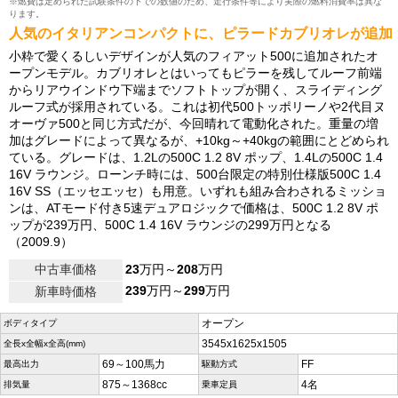
※燃費は定められた試験条件の下での数値のため、走行条件等により実際の燃料消費率は異な
ります。
人気のイタリアンコンパクトに、ピラードカブリオレが追加
小粋で愛くるしいデザインが人気のフィアット500に追加されたオ
ープンモデル。カブリオレとはいってもピラーを残してルーフ前端
からリアウインドウ下端までソフトトップが開く、スライディング
ルーフ式が採用されている。これは初代500トッポリーノや2代目ヌ
オーヴァ500と同じ方式だが、今回晴れて電動化された。重量の増
加はグレードによって異なるが、+10kg～+40kgの範囲にとどめられ
ている。グレードは、1.2Lの500C 1.2 8V ポップ、1.4Lの500C 1.4
16V ラウンジ。ローンチ時には、500台限定の特別仕様版500C 1.4
16V SS（エッセエッセ）も用意。いずれも組み合わされるミッショ
ンは、ATモード付き5速デュアロジックで価格は、500C 1.2 8V ポ
ップが239万円、500C 1.4 16V ラウンジの299万円となる
（2009.9）
中古車価格
23
万円～
208
万円
239
万円～
299
万円
新車時価格
オープン
ボディタイプ
3545x1625x1505
全長x全幅x全高(mm)
69～100馬力
FF
最高出力
駆動方式
875～1368cc
4名
排気量
乗車定員