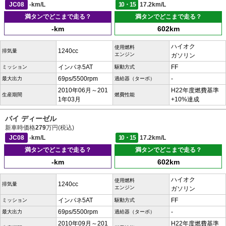
JC08
-km/L
10・15
17.2km/L
満タンでどこまで走る？
満タンでどこまで走る？
-km
602km
ハイオク
使用燃料
1240cc
排気量
エンジン
ガソリン
インパネ5AT
FF
ミッション
駆動方式
69ps/5500rpm
-
最大出力
過給器（ターボ）
2010年06月～201
H22年度燃費基準
生産期間
燃費性能
1年03月
+10%達成
バイ ディーゼル
新車時価格
279
万円(税込)
JC08
-km/L
10・15
17.2km/L
満タンでどこまで走る？
満タンでどこまで走る？
-km
602km
ハイオク
使用燃料
1240cc
排気量
エンジン
ガソリン
インパネ5AT
FF
ミッション
駆動方式
69ps/5500rpm
-
最大出力
過給器（ターボ）
2010年09月～201
H22年度燃費基準