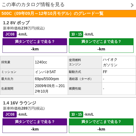
この車のカタログ情報を見る
500C（09年09月～12年10月モデル）のグレード一覧
1.2 8V ポップ
新車時価格
239
万円(税込)
JC08
-km/L
10・15
-km/L
満タンでどこまで走る？
満タンでどこまで走る？
-km
-km
ハイオク
使用燃料
1240cc
排気量
エンジン
ガソリン
インパネ5AT
FF
ミッション
駆動方式
69ps/5500rpm
-
最大出力
過給器（ターボ）
2009年09月～201
-
生産期間
燃費性能
2年10月
1.4 16V ラウンジ
新車時価格
289
万円(税込)
JC08
-km/L
10・15
-km/L
満タンでどこまで走る？
満タンでどこまで走る？
-km
-km