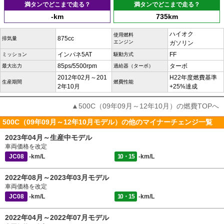
満タンでどこまで走る？
満タンでどこまで走る？
-km
735km
ハイオク
使用燃料
875cc
排気量
エンジン
ガソリン
インパネ5AT
FF
ミッション
駆動方式
85ps/5500rpm
ターボ
最大出力
過給器（ターボ）
2012年02月～201
H22年度燃費基準
生産期間
燃費性能
2年10月
+25%達成
▲500C（09年09月～12年10月）の燃費TOPへ
500C（09年09月～12年10月モデル）の他のマイナーチェンジ一覧
2023年04月～生産中モデル
車両価格を改定
JC08
-km/L
10・15
-km/L
2022年08月～2023年03月モデル
車両価格を改定
JC08
-km/L
10・15
-km/L
2022年04月～2022年07月モデル