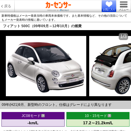
戻る
お気に入り
メニュー
新車時価格はメーカー発表当時の車両本体価格です。また基本情報など、その他の項目について
もメーカー発表時の情報に基いています。
フィアット 500C（09年09月～12年10月）の燃費
1/3
09年(H21)9月、新型時のフロント。仕様はグレードにより異なります
JC08モード
10・15モード
-km/L
17.2～21.2km/L