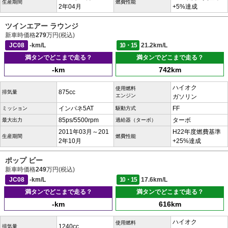
生産期間
燃費性能
2年04月
+5%達成
ツインエアー ラウンジ
新車時価格
279
万円(税込)
JC08
-km/L
10・15
21.2km/L
満タンでどこまで走る？
満タンでどこまで走る？
-km
742km
ハイオク
使用燃料
875cc
排気量
エンジン
ガソリン
インパネ5AT
FF
ミッション
駆動方式
85ps/5500rpm
ターボ
最大出力
過給器（ターボ）
2011年03月～201
H22年度燃費基準
生産期間
燃費性能
2年10月
+25%達成
ポップ ビー
新車時価格
249
万円(税込)
JC08
-km/L
10・15
17.6km/L
満タンでどこまで走る？
満タンでどこまで走る？
-km
616km
ハイオク
使用燃料
1240cc
排気量