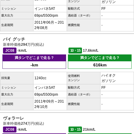
エンジン
ガソリン
インパネ5AT
FF
ミッション
駆動方式
69ps/5500rpm
-
最大出力
過給器（ターボ）
2011年06月～201
-
生産期間
燃費性能
2年08月
バイ グッチ
新車時価格
294
万円(税込)
JC08
-km/L
10・15
17.6km/L
満タンでどこまで走る？
満タンでどこまで走る？
-km
616km
ハイオク
使用燃料
1240cc
排気量
エンジン
ガソリン
インパネ5AT
FF
ミッション
駆動方式
69ps/5500rpm
-
最大出力
過給器（ターボ）
2011年09月～201
-
生産期間
燃費性能
2年10月
ヴォラーレ
新車時価格
274
万円(税込)
JC08
-km/L
10・15
21km/L