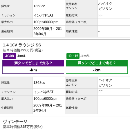
ハイオク
使用燃料
1368cc
排気量
エンジン
ガソリン
インパネ5AT
FF
ミッション
駆動方式
100ps/6000rpm
-
最大出力
過給器（ターボ）
2009年09月～201
-
生産期間
燃費性能
2年04月
1.4 16V ラウンジ SS
新車時価格
299
万円(税込)
JC08
-km/L
10・15
-km/L
満タンでどこまで走る？
満タンでどこまで走る？
-km
-km
ハイオク
使用燃料
1368cc
排気量
エンジン
ガソリン
インパネ5AT
FF
ミッション
駆動方式
100ps/6000rpm
-
最大出力
過給器（ターボ）
2009年09月～201
-
生産期間
燃費性能
2年04月
ヴィンテージ
新車時価格
245
万円(税込)