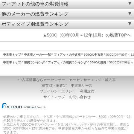
フィアットの他の車の燃費情報
他のメーカーの燃費ランキング
ボディタイプ別燃費ランキング
▲500C（09年09月～12年10月）の燃費TOPへ
中古車トップ
中古車メーカー一覧
フィアットの中古車
500Cの中古車
500C(09年09月～
中古車トップ
燃費ランキング
フィアットの燃費ランキング
500Cの燃費
500C(09年09月
中古車情報ならカーセンサー
カーセンサーエッジ・輸入車
車買取・車査定
中古車リース
プライバシーポリシー
利用規約
サイトマップ
お問い合わせ
燃費のいい車を探すなら、中古車・中古車情報のカーセンサー！500C（09年09月～12
年10月モデル）の燃費が分かります。
お気に入りの500Cモデルやグレードを見つけたら、お得・納得の中古車探し。豊富な
500C（09年09月～12年10月モデル）中古車情報の中から様々な条件で中古車検索が
できます。