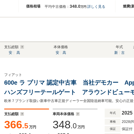
348.0
価格相場
燃費(
平均中古価格：
詳しく見る
万円
支払総額
本体価格
年式
安
高
安
高
新
古
フィアット
600e ラ プリマ 認定中古車 当社デモカー Applec
ハンズフリーテールゲート アラウンドビュー
ジングパット
2025
年式
支払総額
車両本体価格
366
348
2028(
車検
.5
.0
万円
万円
保証付
保証