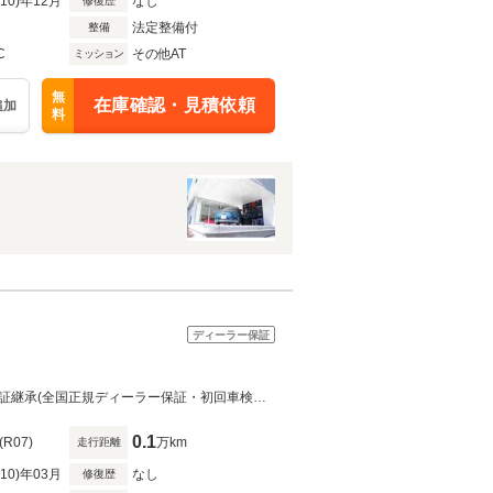
R10)年12月
なし
修復歴
法定整備付
整備
C
その他AT
ミッション
無
在庫確認・見積依頼
追加
料
ディーラー保証
全国ご納車致します。正規ディーラーによる認定中古車整備後のご納車。新車保証継承(全国正規ディーラー保証・初回車検まで)のため遠方のお客様でもご安心してお乗り頂けます。
0.1
(R07)
万km
走行距離
R10)年03月
なし
修復歴