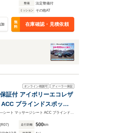
法定整備付
整備
その他AT
ミッション
無
在庫確認・見積依頼
追加
料
オンライン相談可
ディーラー保証
新車保証付 アイボリーエコレザ
ACC ブラインドスポット
AW LEDヘッドライト
正規認定中古車 当店試乗車 新車保証付 アイボリーエコレザーシート 運転席パワ―シート マッサージシート ACC ブラインドスポット パワーテールゲート 18インチAW LEDライト
500
(R07)
km
走行距離