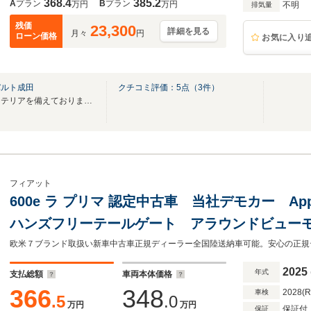
368.4
385.2
A
プラン
B
プラン
万円
万円
不明
排気量
残価
23,300
詳細を見る
月々
円
ローン価格
お気に入り
バルト成田
クチコミ評価：
5
点（
3
件）
広々とした好立地に最新CIインテリアを備えております。
フィアット
600e ラ プリマ 認定中古車 当社デモカー Applec
ハンズフリーテールゲート アラウンドビュー
ジングパット
2025
年式
支払総額
車両本体価格
366
348
2028(
車検
.5
.0
万円
万円
保証付
保証