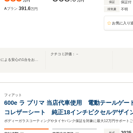
万円
万円
保証付
保証
391.6
A
プラン
万円
不明
排気量
お気に入り
クチコミ評価：－
FIAT・ABARTH正規ディーラーによる安心の1台をお届け致します
フィアット
600e ラ プリマ 当店代車使用 電動テールゲ
コレザーシート 純正18インチピクセルデザイ
ットモニター アダプティブクルーズコントロ
2025
年式