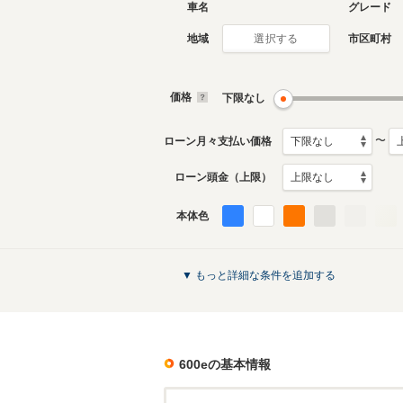
車名
グレード
地域
市区町村
選択する
価格
下限なし
〜
ローン月々支払い価格
ローン頭金（上限）
本体色
▼ もっと詳細な条件を追加する
600e
の基本情報