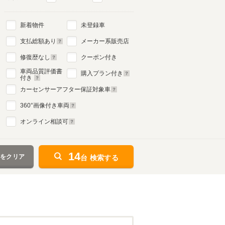
新着物件
未登録車
支払総額あり
メーカー系販売店
修復歴なし
クーポン付き
車両品質評価書
購入プラン付き
付き
カーセンサーアフター保証対象車
360
°画像付き車両
オンライン相談可
14
件をクリア
台 検索する