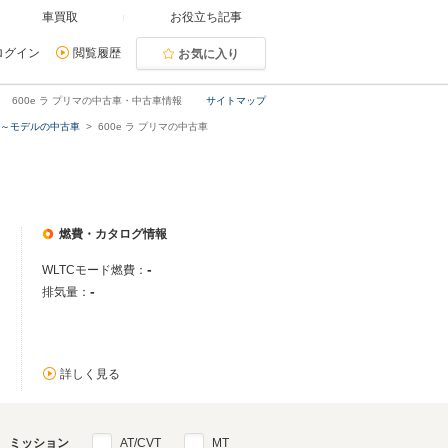
車買取
お役立ち記事
ログイン
閲覧履歴
お気に入り
600e ラ プリマの中古車・中古車情報
サイトマップ
5月～モデルの中古車
600e ラ プリマの中古車
燃費・カタログ情報
-
WLTCモード燃費：
-
排気量：
詳しく見る
ミッション
AT/CVT
MT