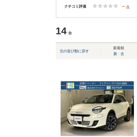
－
クチコミ評価
点
14
台
新着順
元の並び順に戻す
新
古