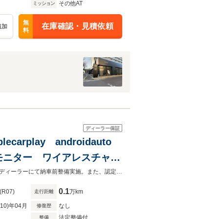
その他AT
ミッション
無
在庫確認・見積依頼
追加
料
ディーラー保証
arplay androidauto
モニター ワイアレスチャー
欧米７ブランド取扱い新車中古車正規ディーラー全国陸送納車可能。安心の正規ディーラーにて納車前整備実施。また、認定中古車保証もあり。沢山のお問合せお待ちしております
0.1
(R07)
万km
走行距離
R10)年04月
なし
修復歴
法定整備付
整備