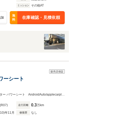
その他AT
ミッション
無
在庫確認・見積依頼
追加
料
販売店保証
 パワーシート
県内唯一正規ディーラーです！無料お見積り大歓迎！！ナビ ETC シートヒーター パワーシート AndroidAuto/applecarplay
0.3
(R07)
万km
走行距離
R10)年11月
なし
修復歴