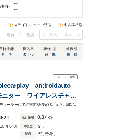
---
新車時)
---
スライドショーで見る
中古車相場
1
前へ
次へ
最初
最後
走行距離
排気量
車検
修復歴
多
少
多
少
付
無
無
有
ディーラー保証
arplay androidauto
モニター ワイアレスチャー
欧米７ブランド取扱い新車中古車正規ディーラー全国陸送納車可能。安心の正規ディーラーにて納車前整備実施。また、認定中古車保証もあり。沢山のお問合せお待ちしております
0.3
(R07)
万km
走行距離
R10)年04月
なし
修復歴
法定整備付
整備