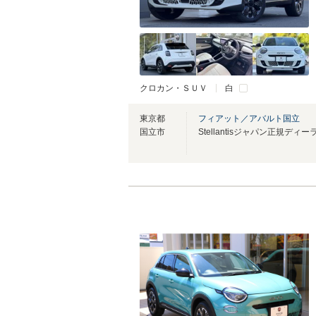
クロカン・ＳＵＶ
白
東京都
フィアット／アバルト国立
国立市