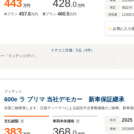
443
428
2028(
車検
.0
万円
万円
保証付
保証
457.6
460.5
A
プラン
B
プラン
万円
万円
1200C
排気量
お気に入り
クチコミ評価：
5
点（
4
件）
Stellantisジャパン正規ディーラー「フィアット/アバルト 国立」
フィアット
600e ラ プリマ 当社デモカー 新車保証継承
2025
年式
支払総額
車両本体価格
383
368
2028(
車検
.0