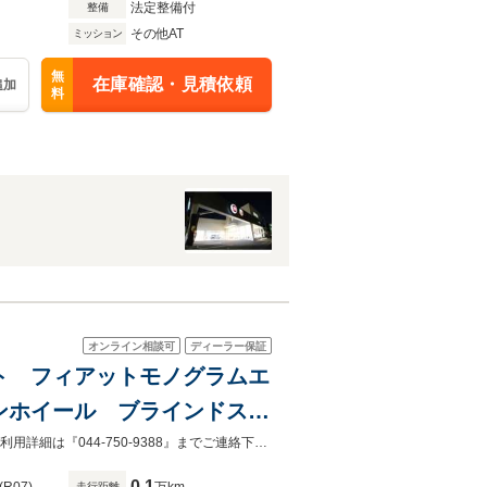
法定整備付
整備
その他AT
ミッション
無
在庫確認・見積依頼
追加
料
オンライン相談可
ディーラー保証
ート フィアットモノグラムエ
ンホイール ブラインドスポ
ール 運転席パワーシート
ボディーガラスコーティングやタイヤパンク保証を対象に最大12万円サポートご利用詳細は『044-750-9388』までご連絡下さい！
0.1
走行距離