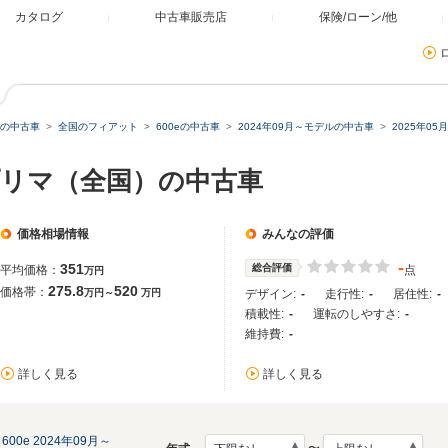
カタログ
中古車販売店
保険/ローン/他
の中古車
全国のフィアット
600eの中古車
2024年09月～モデルの中古車
2025年0
 プリマ（全国）の中古車
価格相場情報
みんなの評価
-
351
総合評価
平均価格：
点
万円
275.8
520
価格帯：
万円～
万円
デザイン:
-
走行性:
-
居住性:
-
積載性:
-
運転のしやすさ:
-
維持費:
-
詳しく見る
詳しく見る
600e 2024年09月～