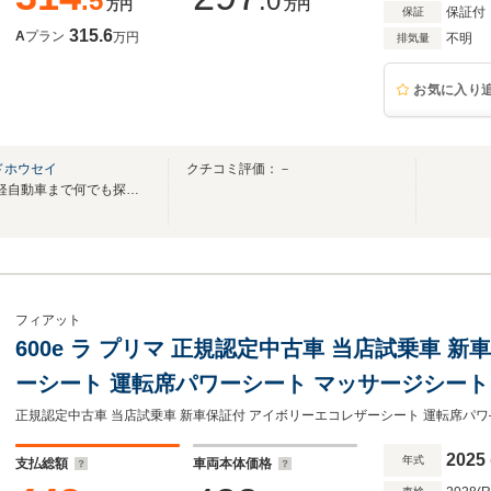
.5
.0
万円
万円
保証付
保証
315.6
A
プラン
万円
不明
排気量
お気に入り
ドホウセイ
クチコミ評価：－
BYD AUTO 郡山 ☆輸入車から軽自動車まで何でも探せる!!☆ホウセイグループ
フィアット
600e ラ プリマ 正規認定中古車 当店試乗車 
ーシート 運転席パワーシート マッサージシート 
パワーテールゲート ダイアモンドカット18インチ
2025
年式
支払総額
車両本体価格