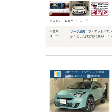
クロカン・ＳＵＶ
白
千葉県
ジープ成田 フィアット／ア
成田市