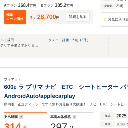
368.4
385.2
A
プラン
B
プラン
万円
万円
不明
排気量
残価
28,700
詳細を見る
月々
円
ローン価格
お気に入り
バルト成田
クチコミ評価：
5
点（
3
件）
広々とした好立地に最新CIインテリアを備えております。
フィアット
600e ラ プリマ ナビ ETC シートヒーター
AndroidAuto/applecarplay
2025
年式
支払総額
車両本体価格
314
297
2028(
車検