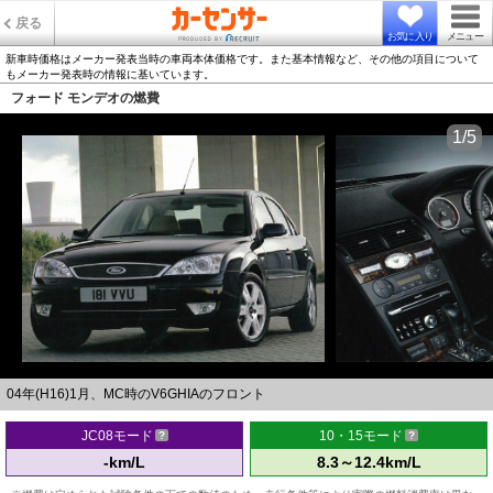
戻る
お気に入り
メニュー
新車時価格はメーカー発表当時の車両本体価格です。また基本情報など、その他の項目について
もメーカー発表時の情報に基いています。
フォード モンデオの燃費
1/5
04年(H16)1月、MC時のV6GHIAのフロント
JC08モード
10・15モード
-km/L
8.3～12.4km/L