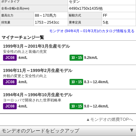
セダン
ボディタイプ
4490x1750x1435/他
全長x全幅x全高(mm)
88～170馬力
FF
最高出力
駆動方式
1753～2543cc
5名
排気量
乗車定員
モンデオ (94年4月～01年3月)のカタログ情報を見る
マイナーチェンジ一覧
1999年3月～2001年3月生産モデル
安全性の向上と装備の充実
JC08
-km/L
10・15
9.2km/L
1996年11月～1999年2月生産モデル
外観の変更と安全性の向上
JC08
-km/L
10・15
8.3～12.4km/L
1994年4月～1996年10月生産モデル
ヨーロッパで開発された世界戦略車
JC08
-km/L
10・15
9.0～12.4km/L
▲モンデオの燃費TOPへ
モンデオのグレードをピックアップ