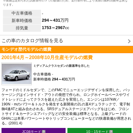
※燃費は定められた試験条件の下での数値のため、走行条件等により実際の燃料消費率は異な
ります。
中古車価格
-
294～431
万円
新車時価格
1753～2967
cc
排気量
この車のカタログ情報を見る
モンデオ歴代モデルの燃費
2001年4月～2008年10月生産モデルの燃費
ミディアムクラスセダンの新基準を示した
中古車価格
-
新車時価格
294～431
万円
フォードのミドルセダンで、このFMCでニューエッジデザインを採用した。パッ
ケージングはインサイド・アウトの発想で作られ、ロングホイールベースやワイ
ドトレッドによってクラスを超えた広さを実現した。エンジンは107kW／
190N・mのパワー＆トルクを発生する新開発の2Lの直4デュラテックで、電子制
御4速ATと組み合わされる。SRSデュアルステージエアバッグをはじめ、フロン
トサイド＆カーテンエアバッグなどの安全装備は標準となる。上級グレードの
GHIAには本革パワーシートやトリップコンピューターなどの快適装備が用意され
る。(2001.4)
JC08モード
10・15モード