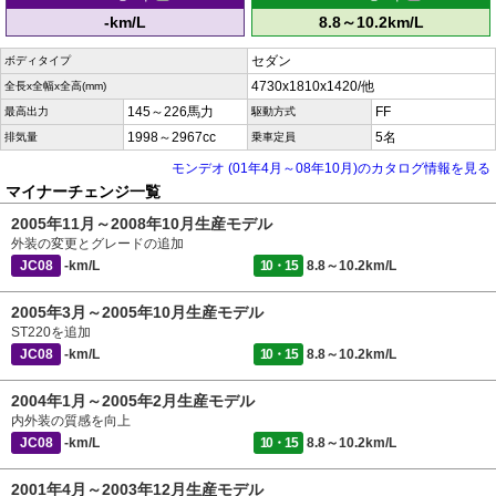
-km/L
8.8～10.2km/L
セダン
ボディタイプ
4730x1810x1420/他
全長x全幅x全高(mm)
145～226馬力
FF
最高出力
駆動方式
1998～2967cc
5名
排気量
乗車定員
モンデオ (01年4月～08年10月)のカタログ情報を見る
マイナーチェンジ一覧
2005年11月～2008年10月生産モデル
外装の変更とグレードの追加
JC08
-km/L
10・15
8.8～10.2km/L
2005年3月～2005年10月生産モデル
ST220を追加
JC08
-km/L
10・15
8.8～10.2km/L
2004年1月～2005年2月生産モデル
内外装の質感を向上
JC08
-km/L
10・15
8.8～10.2km/L
2001年4月～2003年12月生産モデル