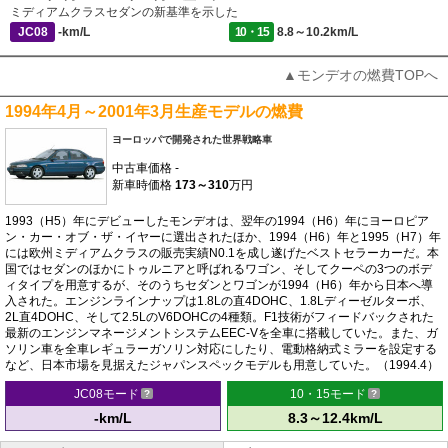
ミディアムクラスセダンの新基準を示した
JC08
-km/L
10・15
8.8～10.2km/L
▲モンデオの燃費TOPへ
1994年4月～2001年3月生産モデルの燃費
ヨーロッパで開発された世界戦略車
中古車価格
-
新車時価格
173～310
万円
1993（H5）年にデビューしたモンデオは、翌年の1994（H6）年にヨーロピア
ン・カー・オブ・ザ・イヤーに選出されたほか、1994（H6）年と1995（H7）年
には欧州ミディアムクラスの販売実績N0.1を成し遂げたベストセラーカーだ。本
国ではセダンのほかにトゥルニアと呼ばれるワゴン、そしてクーペの3つのボデ
ィタイプを用意するが、そのうちセダンとワゴンが1994（H6）年から日本へ導
入された。エンジンラインナップは1.8Lの直4DOHC、1.8Lディーゼルターボ、
2L直4DOHC、そして2.5LのV6DOHCの4種類。F1技術がフィードバックされた
最新のエンジンマネージメントシステムEEC-Vを全車に搭載していた。また、ガ
ソリン車を全車レギュラーガソリン対応にしたり、電動格納式ミラーを設定する
など、日本市場を見据えたジャパンスペックモデルも用意していた。（1994.4）
JC08モード
10・15モード
-km/L
8.3～12.4km/L