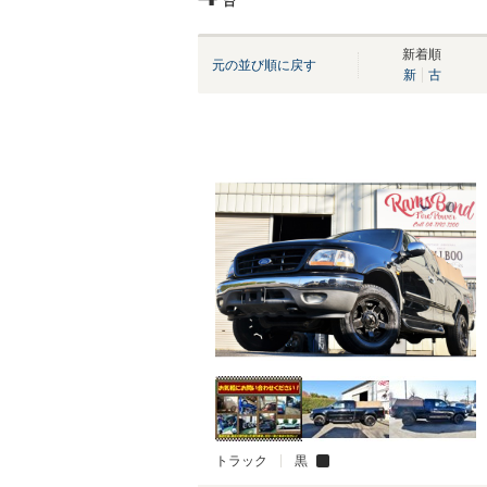
台
新着順
元の並び順に戻す
新
古
トラック
黒