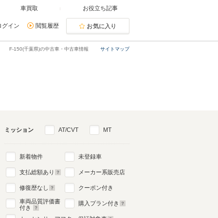
車買取
お役立ち記事
ログイン
閲覧履歴
お気に入り
F-150(千葉県)の中古車・中古車情報
サイトマップ
ミッション
AT/CVT
MT
新着物件
未登録車
支払総額あり
メーカー系販売店
修復歴なし
クーポン付き
車両品質評価書
購入プラン付き
付き