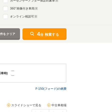
カーセンサーアフター保証対象車
360
°画像付き車両
オンライン相談可
4
条件をクリア
台 検索する
---
新車時)
---
F-150(フォード)の燃費
スライドショーで見る
中古車相場