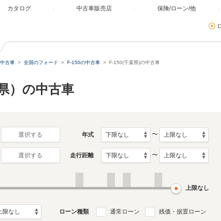
カタログ
中古車販売店
保険/ローン/他
中古車
全国のフォード
F-150の中古車
F-150(千葉県)の中古車
葉県）の中古車
〜
年式
選択する
〜
走行距離
選択する
上限なし
ローン種類
通常ローン
残価・据置ローン