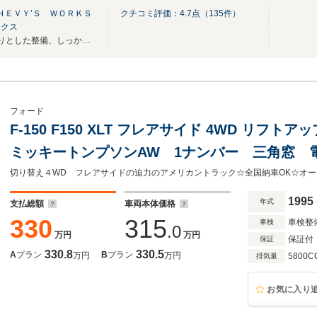
ＨＥＶＹ’Ｓ ＷＯＲＫＳ
クチコミ評価：
4.7
点（
135
件）
ークス
おかげさまで1５周年！しっかりとした整備、しっかりとしたお車をお届けします！
フォード
F-150 F150 XLT フレアサイド 4WD リ
ミッキートンプソンAW 1ナンバー 三角窓 
クカメラ ETC サイドチューブ 全塗装 ヒ
1995
年式
支払総額
車両本体価格
330
315
車検整
車検
.0
万円
万円
保証付
保証
330.8
330.5
A
プラン
B
プラン
万円
万円
5800C
排気量
お気に入り