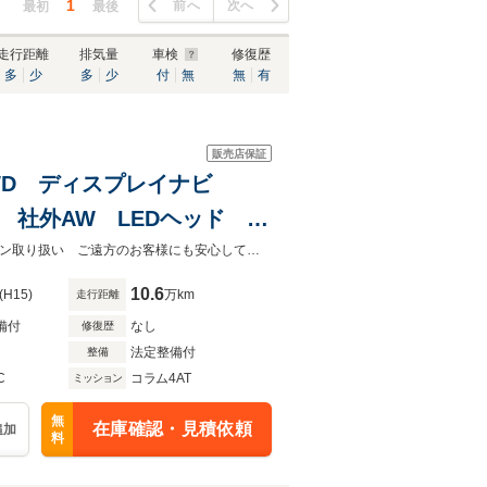
1
前へ
次へ
最初
最後
走行距離
排気量
車検
修復歴
多
少
多
少
付
無
無
有
販売店保証
替式4WD ディスプレイナビ
 社外AW LEDヘッド カ
タイタンエンジン 切り替え４WD LEDヘッドライト全国納車OK オートローン取り扱い ご遠方のお客様にも安心してお乗り頂ける一台をご提供致します☆
10.6
(H15)
万km
走行距離
備付
なし
修復歴
法定整備付
整備
C
コラム4AT
ミッション
無
在庫確認・見積依頼
追加
料