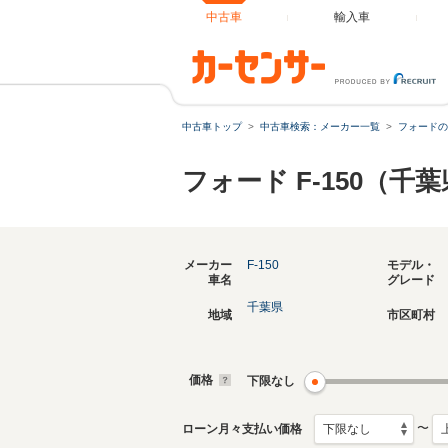
中古車
輸入車
中古車トップ
中古車検索：メーカー一覧
フォードの
フォード F-150（千
メーカー
F-150
モデル・
車名
グレード
千葉県
地域
市区町村
価格
下限なし
〜
ローン月々支払い価格