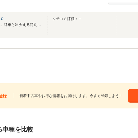
ＹＯ
クチコミ評価：－
普通の車屋さんでは出会えない。稀車と出会える特別なガレージです。
登録
新着中古車やお得な情報をお届けします。今すぐ登録しよう！
る車種を比較