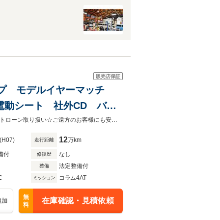
販売店保証
フトアップ モデルイヤーマッチ
電動シート 社外CD バッ
ッチメンバー
切り替え４WD フレアサイドの迫力のアメリカントラック☆全国納車OK☆オートローン取り扱い☆ご遠方のお客様にも安心してお乗り頂ける一台をご提供致します☆
12
(H07)
万km
走行距離
備付
なし
修復歴
法定整備付
整備
C
コラム4AT
ミッション
無
在庫確認・見積依頼
追加
料