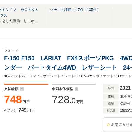
ＨＥＶＹ’Ｓ ＷＯＲＫＳ
クチコミ評価：
4.7
点（
135
件）
ークス
おかげさまで1５周年！しっかりとした整備、しっかりとしたお車をお届けします！
フォード
F-150 F150 LARIAT FX4スポーツPKG
ンダー パートタイム4WD レザーシート 2
フト6インチUP クロスマフラー オートランニ
イト ヒッチメンバー
2021
年式
支払総額
車両本体価格
748
728
車検整
車検
.0
万円
万円
保証付
保証
749
A
プラン
万円
3500C
排気量
お気に入り