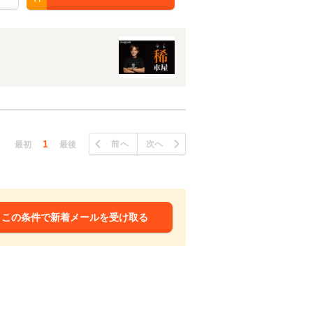
1
前へ
次へ
最初
最後
この条件で新着メールを受け取る