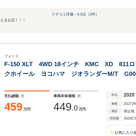
クチコミ評価：
4.3
点（
3
件）
会えるお店！！！
フォード
F-150 XLT 4WD 18インチ KMC XD 8
クホイール ヨコハマ ジオランダーM/T G
バックフリップトノカバー フロントベンチシ
2020
年式
支払総額
車両本体価格
459
449
2027(
車検
.0
万円
万円
保証無
保証
3500C
排気量
お気に入り