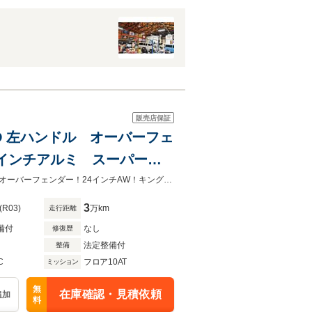
販売店保証
 4WD 左ハンドル オーバーフェ
4インチアルミ スーパーリ
ングボード オートLEDラ
◆左ハンドル！コンビレザーシート！シートH！F＆Bカメラ！オートLEDライトオーバーフェンダー！24インチAW！キングショック！キーフリー！プッシュS！電動格納ミラー！
3
(R03)
万km
走行距離
備付
なし
修復歴
法定整備付
整備
C
フロア10AT
ミッション
無
在庫確認・見積依頼
追加
料