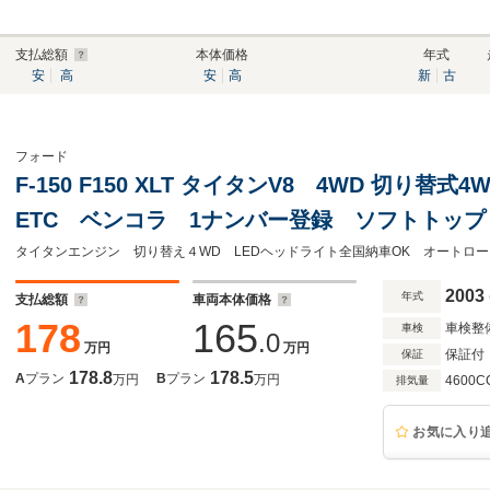
支払総額
本体価格
年式
安
高
安
高
新
古
フォード
F-150 F150 XLT タイタンV8 4WD 切り
ETC ベンコラ 1ナンバー登録 ソフトトップ
ナダ産KM表示 モデルイヤーマッチ
2003
年式
支払総額
車両本体価格
178
165
車検整
車検
.0
万円
万円
保証付
保証
178.8
178.5
A
プラン
B
プラン
万円
万円
4600C
排気量
お気に入り