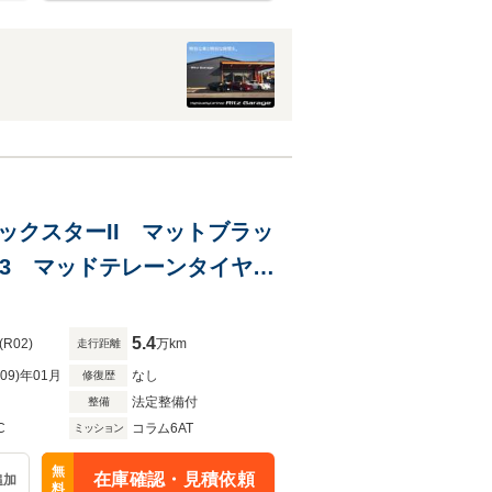
11ロックスターII マットブラッ
003 マッドテレーンタイヤ
ート
5.4
(R02)
万km
走行距離
R09)年01月
なし
修復歴
法定整備付
整備
C
コラム6AT
ミッション
無
在庫確認・見積依頼
追加
料