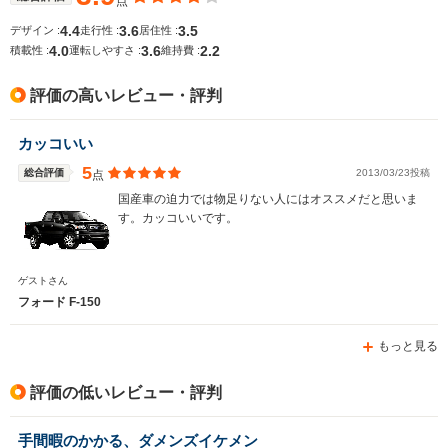
点
全幅
全幅
全
サイズ
1.98m
-m
2.
4.4
3.6
3.5
デザイン :
走行性 :
居住性 :
全長
全長
(全長x全幅x全高)
4.0
3.6
2.2
積載性 :
運転しやすさ :
維持費 :
4.73m
-m
5.
評価の高いレビュー・評判
ホイールベース
ホイールベース
ホイー
カッコいい
-m
-m
5
総合評価
2013/03/23投稿
点
国産車の迫力では物足りない人にはオススメだと思いま
す。カッコいいです。
WLTCモード
-
-
-
燃費
ゲストさん
フォード F-150
もっと見る
排気量
5765cc
5400～7300cc
4800cc
駆動方式
4WD
FR、4WD
4WD
評価の低いレビュー・評判
手間暇のかかる、ダメンズイケメン