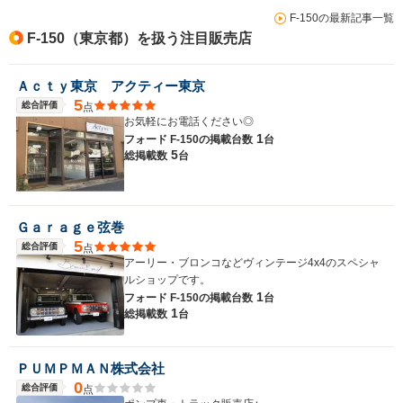
F-150の最新記事一覧
F-150（東京都）を扱う注目販売店
Ａｃｔｙ東京 アクティー東京
5
総合評価
点
お気軽にお電話ください◎
1
フォード F-150の
掲載台数
台
5
総掲載数
台
Ｇａｒａｇｅ弦巻
5
総合評価
点
アーリー・ブロンコなどヴィンテージ4x4のスペシャ
ルショップです。
1
フォード F-150の
掲載台数
台
1
総掲載数
台
ＰＵＭＰＭＡＮ株式会社
0
総合評価
点