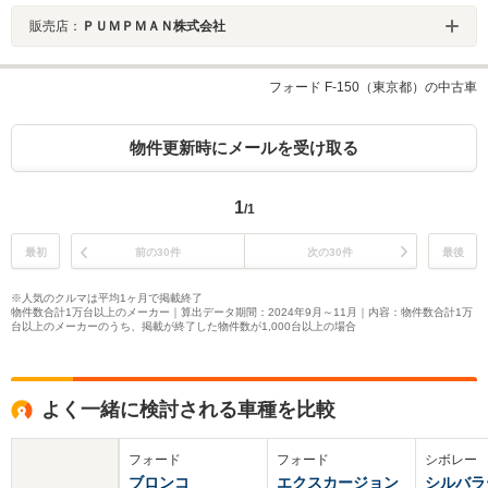
販売店：
ＰＵＭＰＭＡＮ株式会社
フォード F-150（東京都）の中古車
物件更新時にメールを受け取る
1
/1
最初
前の30件
次の30件
最後
※人気のクルマは平均1ヶ月で掲載終了
物件数合計1万台以上のメーカー｜算出データ期間：2024年9月～11月｜内容：物件数合計1万
台以上のメーカーのうち、掲載が終了した物件数が1,000台以上の場合
よく一緒に検討される車種を比較
フォード
フォード
シボレー
ブロンコ
エクスカージョン
シルバラ