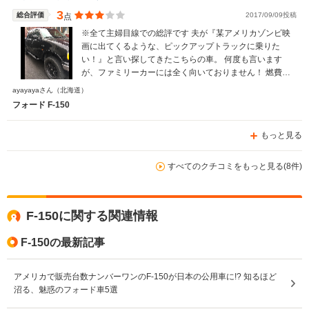
3
総合評価
2017/09/09投稿
点
※全て主婦目線での総評です 夫が『某アメリカゾンビ映
画に出てくるような、ピックアップトラックに乗りた
い！』と言い探してきたこちらの車。 何度も言います
が、ファミリーカーには全く向いておりません！ 燃費は
良くないし車高が高くて乗り降りしづらく、女性や小さな
ayayayaさん
（北海道）
お子さん、高齢の方向きではありません。 ただ良い所は
フォード F-150
ただ1つ！ 『かっこいい』所です！（笑） パートナーを
うまく説得出来る方、趣味車として割り切る方、あとはア
もっと見る
ウトドア派の方ならばこの車の良い所を100%引き出せる
のではないかな？と思われます！
すべてのクチコミをもっと見る(8件)
F-150に関する関連情報
F-150の最新記事
アメリカで販売台数ナンバーワンのF-150が日本の公用車に!? 知るほど
沼る、魅惑のフォード車5選