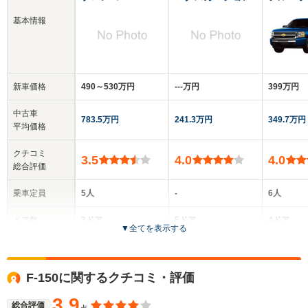
基本情報
新車価格
490～530万円
‐‐‐万円
399万円
中古車
783.5万円
241.3万円
349.7万円
平均価格
クチコミ
3.5
4.0
4.0
総合評価
乗車定員
5人
-
6人
ドア数
3ドア
5ドア
4ドア
▼
全てを表示する
全高
全高
全
1.87m
-m
1.
F-150に関するクチコミ・評価
3.9
総合評価