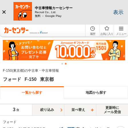
中古車情報カーセンサー
表示
Recruit Co., Ltd.
無料 － Google Play
履歴
お気に入り
メニュー
F-150(東京都)の中古車・中古車情報
フォード F-150 東京都
一覧から探す
地図から探す
更新時に
3
絞り込み
並べ替え
台
メール受信
フォード