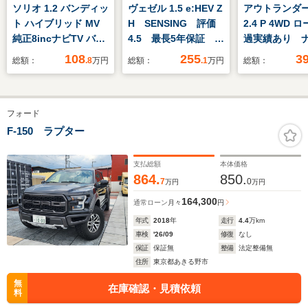
ソリオ 1.2 バンディッ
ヴェゼル 1.5 e:HEV Z
アウトランダー 
ト ハイブリッド MV
H SENSING 評価
2.4 P 4WD 
純正8incナビTV バッ
4.5 最長5年保証 ワ
過実績あり 
クカメラ パワースラ
ンオーナー 純正ナ
セグTV デジ
108
255
3
総額：
.8
万円
総額：
.1
万円
総額：
イドドア シートヒー
ビ TV Rカメラ
ラウンドモニ
ター レーダークルコ
BTオ-ディオ ETC
ルーズコント
ン 衝突軽減ブレーキ
LEDライト VSA シ
シートヒータ
フォード
レーンアシスト スマ
ートヒーター クルコ
アリングリモ
ートキー プッシュス
ン Pテールゲート
ールサンシェ
F-150 ラプター
タート オートライト
アルミ フォグ スマ
マートキー 
LEDヘッドライト
ートキー AAC
プッシュスタ
支払総額
本体価格
ETC
864.
850.
7
0
万円
万円
164,300
通常ローン
月々
円
年式
2018
年
走行
4.4
万km
車検
'26/09
修復
なし
保証
保証無
整備
法定整備無
住所
東京都あきる野市
無
在庫確認・見積依頼
料