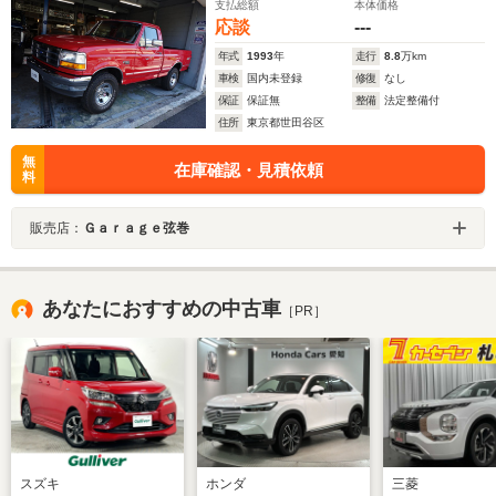
支払総額
本体価格
応談
---
年式
1993
年
走行
8.8
万km
車検
国内未登録
修復
なし
保証
保証無
整備
法定整備付
住所
東京都世田谷区
無
在庫確認・見積依頼
料
販売店：
Ｇａｒａｇｅ弦巻
あなたにおすすめの中古車
［PR］
スズキ
ホンダ
三菱