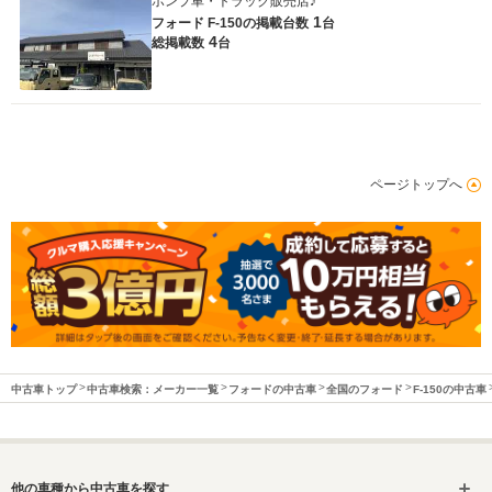
ポンプ車・トラック販売店♪
1
フォード F-150の
掲載台数
台
4
総掲載数
台
ページトップへ
中古車トップ
中古車検索：メーカー一覧
フォードの中古車
全国のフォード
F-150の中古車
他の車種から中古車を探す