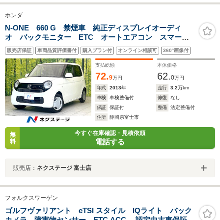
ホンダ
N-ONE 660 G 禁煙車 純正ディスプレイオーディ
オ バックモニター ETC オートエアコン スマート
キー Bluetooth HDMI端子 ヘッドライトレベライザ
販売店保証
車両品質評価書付
購入プラン付
オンライン相談可
360°画像付
ー 電動格納ミラー アームスト ベンチシート
支払総額
本体価格
72.
62.
9
0
万円
万円
年式
2013
年
走行
3.2
万km
車検
車検整備付
修復
なし
保証
保証付
整備
法定整備付
住所
静岡県富士市
今すぐ在庫確認・見積依頼
無
電話する
料
販売店：
ネクステージ 富士店
フォルクスワーゲン
ゴルフヴァリアント eTSI スタイル IQライト バック
カメラ 障害物センサー ETC ACC 認定中古車保証