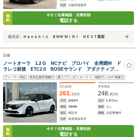
住所
大阪府箕面市
今すぐ在庫確認・見積依頼
無
電話する
料
販売店：
Ｈａｎｓｈｉｎ ＢＭＷ ＭＩＮＩ ＮＥＸＴ箕面
日産
ノートオーラ 1.2 G NCナビ プロパイ 全周囲M ド
ラレコ前後 ETC2.0 BOSEサウンド アダクティブ
LEDヘッド フォグライト SOSコール 衝突被害軽
ディーラー保証
車両品質評価書付
購入プラン付
オンライン相談可
360°画像付
減 踏み間違い防止 障害物センサ ブラインドスポッ
トモニタ パワーシート
支払総額
本体価格
263.
248.
3
8
万円
万円
年式
2025
年
走行
1.9
万km
車検
'28/09
修復
なし
保証
保証付
整備
法定整備付
住所
奈良県奈良市
今すぐ在庫確認・見積依頼
無
電話する
料