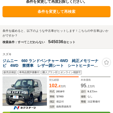
条件を変更して再度お探しください。
条件を変更して再検索
条件を緩めると、以下のような中古車がヒットします！こちらの中古車はいか
がですか？
545036
検索条件：すべてこだわらない
台ヒット
スズキ
ジムニー 660 ランドベンチャー 4WD 純正メモリーナ
ビ 4WD 禁煙車 レザー調シート シートヒーター
ETC CD 地デジ
販売店保証
車両品質評価書付
購入プラン付
オンライン相談可
支払総額
本体価格
102.
95.
8
1
万円
万円
年式
2016
年
走行
9.2
万km
車検
'27/03
修復
なし
保証
保証付
整備
法定整備付
住所
徳島県徳島市