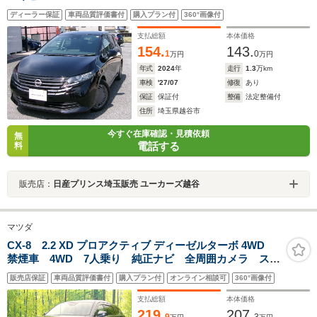
ディーラー保証
車両品質評価書付
購入プラン付
360°画像付
支払総額
本体価格
154.
143.
1
0
万円
万円
年式
2024
年
走行
1.3
万km
車検
'27/07
修復
あり
保証
保証付
整備
法定整備付
住所
埼玉県越谷市
今すぐ在庫確認・見積依頼
無
電話する
料
販売店：
日産プリンス埼玉販売 ユーカーズ越谷
マツダ
CX-8 2.2 XD プロアクティブ ディーゼルターボ 4WD
禁煙車 4WD 7人乗り 純正ナビ 全周囲カメラ スマ
ートシティブレーキサポート レーダークルーズ
販売店保証
車両品質評価書付
購入プラン付
オンライン相談可
360°画像付
BSM スマートキー ETC シートヒーター パワーシ
ート LEDヘッド サンシェード
支払総額
本体価格
219.
207.