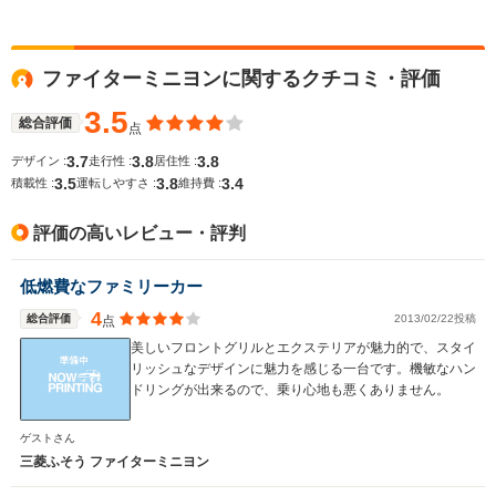
ファイターミニヨンに関するクチコミ・評価
3.5
総合評価
点
3.7
3.8
3.8
デザイン :
走行性 :
居住性 :
3.5
3.8
3.4
積載性 :
運転しやすさ :
維持費 :
評価の高いレビュー・評判
低燃費なファミリーカー
4
総合評価
2013/02/22投稿
点
美しいフロントグリルとエクステリアが魅力的で、スタイ
リッシュなデザインに魅力を感じる一台です。機敏なハン
ドリングが出来るので、乗り心地も悪くありません。
ゲストさん
三菱ふそう ファイターミニヨン