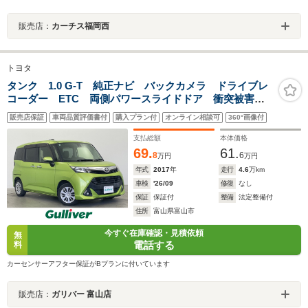
販売店：
カーチス福岡西
トヨタ
タンク 1.0 G-T 純正ナビ バックカメラ ドライブレ
コーダー ETC 両側パワースライドドア 衝突被害軽
減システム 横滑り防止装置 アイドリングストップ
販売店保証
車両品質評価書付
購入プラン付
オンライン相談可
360°画像付
オートハロゲンライト フォグライト ステアリングス
イッチ AAC
支払総額
本体価格
69.
61.
8
6
万円
万円
年式
2017
年
走行
4.6
万km
車検
'26/09
修復
なし
保証
保証付
整備
法定整備付
住所
富山県富山市
今すぐ在庫確認・見積依頼
無
電話する
料
カーセンサーアフター保証がBプランに付いています
販売店：
ガリバー 富山店