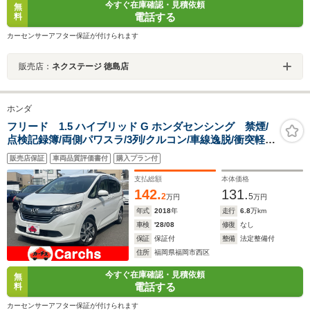
今すぐ在庫確認・見積依頼
無
電話する
料
カーセンサーアフター保証が付けられます
販売店：
ネクステージ 徳島店
ホンダ
フリード 1.5 ハイブリッド G ホンダセンシング 禁煙/
点検記録簿/両側パワスラ/3列/クルコン/車線逸脱/衝突軽
減/Bカメ/ドラレコ/ETC/LED
販売店保証
車両品質評価書付
購入プラン付
支払総額
本体価格
142.
131.
2
5
万円
万円
年式
2018
年
走行
6.8
万km
車検
'28/08
修復
なし
保証
保証付
整備
法定整備付
住所
福岡県福岡市西区
今すぐ在庫確認・見積依頼
無
電話する
料
カーセンサーアフター保証が付けられます