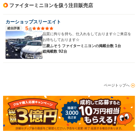
ファイターミニヨンを扱う注目販売店
カーショップスリーエイト
5
総合評価
点
品質に拘りを持ち、仕入れをしております☆ご来店を
お待ちしております☆
1
三菱ふそう ファイターミニヨンの
掲載台数
台
92
総掲載数
台
ページトップへ