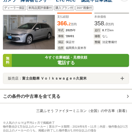
ディーラー保証
車両品質評価書付
購入プラン付
360°画像付
支払総額
本体価格
366.
358.
2
0
万円
万円
年式
2025
年
走行
0.7
万km
車検
'28/01
修復
なし
保証
保証付
整備
法定整備付
住所
福岡県久留米市
今すぐ在庫確認・見積依頼
無
電話する
料
販売店：
富士自動車 Ｖｏｌｋｓｗａｇｅｎ久留米
この条件の中古車を全て見る
三菱ふそう ファイターミニヨン（全国）の中古車（新着）
※人気のクルマは平均1ヶ月で掲載終了
物件数合計1万台以上のメーカー｜算出データ期間：2024年9月～11月｜内容：物件数合計1万
台以上のメーカーのうち、掲載が終了した物件数が1,000台以上の場合