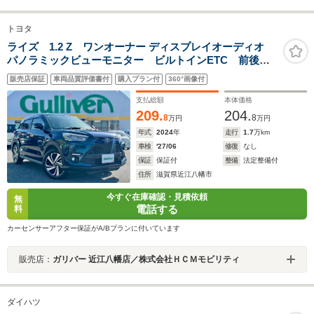
トヨタ
ライズ 1.2 Z ワンオーナー ディスプレイオーディオ
パノラミックビューモニター ビルトインETC 前後ド
ライブレコーダー ブラインドスポットモニター 当店
販売店保証
車両品質評価書付
購入プラン付
360°画像付
買取 ガリバー3ヶ月保証 カーセンサー認定検査済車両 修
復歴無
支払総額
本体価格
209.
204.
8
8
万円
万円
年式
2024
年
走行
1.7
万km
車検
'27/06
修復
なし
保証
保証付
整備
法定整備付
住所
滋賀県近江八幡市
今すぐ在庫確認・見積依頼
無
電話する
料
カーセンサーアフター保証がA/Bプランに付いています
販売店：
ガリバー 近江八幡店／株式会社ＨＣＭモビリティ
ダイハツ