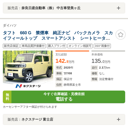
販売店：
奈良日産自動車（株） 中古車登美ヶ丘
ダイハツ
タフト 660 G 禁煙車 純正ナビ バックカメラ スカ
イフィールトップ スマートアシスト シートヒータ
ー ETC スマートキー LEDヘッド オートライト
販売店保証
車両品質評価書付
購入プラン付
オンライン相談可
360°画像付
オートエアコン アイドリングストップ 電動格納ミラ
ー
支払総額
本体価格
142.
135.
9
0
万円
万円
年式
2020
年
走行
2.3
万km
車検
'27/08
修復
なし
保証
保証付
整備
法定整備付
住所
静岡県富士市
今すぐ在庫確認・見積依頼
無
電話する
料
カーセンサーアフター保証が付けられます
販売店：
ネクステージ 富士店