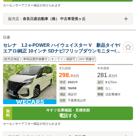
カーセンサーアフター保証が付けられます
販売店：
奈良日産自動車（株） 中古車登美ヶ丘
日産
セレナ 1.2 e-POWER ハイウェイスター V 新品タイヤ/
エアロ/純正 10インチ SDナビ/フリップダウンモニター/イ
ンテリジェントルームミラー/衝突安全装置/両側電動スラ
販売店保証
車両品質評価書付
オンライン相談可
360°画像付
イドドア/車線逸脱防止支援システム/ヘッドランプ LED
支払総額
本体価格
298.
281.
9
8
万円
万円
年式
2021
年
走行
3.1
万km
車検
'26/08
修復
なし
保証
保証付
整備
法定整備付
住所
千葉県流山市
今すぐ在庫確認・見積依頼
無
電話する
料
カーセンサーアフター保証が付けられます