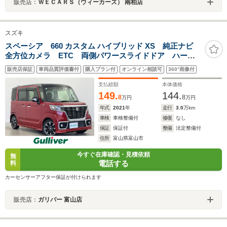
販売店：
ＷＥＣＡＲＳ（ウィーカーズ） 南柏店
スズキ
スペーシア 660 カスタム ハイブリッド XS 純正ナビ
全方位カメラ ETC 両側パワースライドドア ハーフ
レザーシート シートヒーター 衝突被害軽減システ
販売店保証
車両品質評価書付
購入プラン付
オンライン相談可
360°画像付
ム レーダークルーズコントロール コーナーセンサ
ー 純正アルミホイール フロアマット
支払総額
本体価格
149.
144.
8
8
万円
万円
年式
2021
年
走行
3.0
万km
車検
車検整備付
修復
なし
保証
保証付
整備
法定整備付
住所
富山県富山市
今すぐ在庫確認・見積依頼
無
電話する
料
カーセンサーアフター保証が付けられます
販売店：
ガリバー 富山店