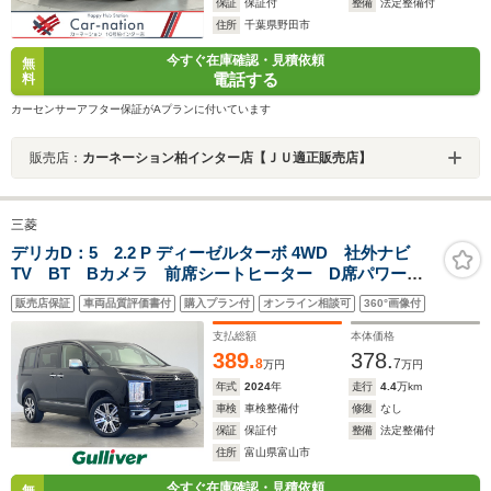
保証
保証付
整備
法定整備付
住所
千葉県野田市
今すぐ在庫確認・見積依頼
無
電話する
料
カーセンサーアフター保証がAプランに付いています
販売店：
カーネーション柏インター店【ＪＵ適正販売店】
三菱
デリカD：5 2.2 P ディーゼルターボ 4WD 社外ナビ
TV BT Bカメラ 前席シートヒーター D席パワーシ
ート ETC 両側パワスラ レーダークルーズコントロ
販売店保証
車両品質評価書付
購入プラン付
オンライン相談可
360°画像付
ール レーンキープアシスト パドルシフト ステアリ
ングヒーター 衝突被害軽減システム
支払総額
本体価格
389.
378.
8
7
万円
万円
年式
2024
年
走行
4.4
万km
車検
車検整備付
修復
なし
保証
保証付
整備
法定整備付
住所
富山県富山市
今すぐ在庫確認・見積依頼