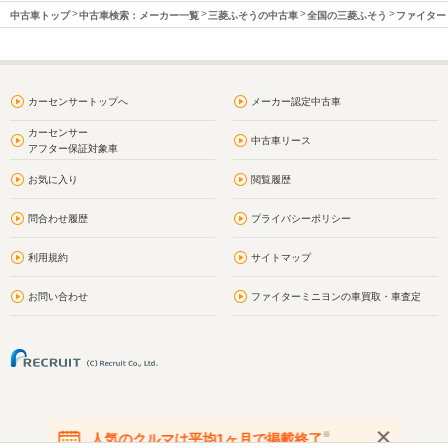
中古車トップ
中古車検索：メーカー一覧
三菱ふそうの中古車
全国の三菱ふそう
ファイター
カーセンサートップへ
メーカー認定中古車
カーセンサー
中古車リース
アフター保証対象車
お気に入り
閲覧履歴
問合わせ履歴
プライバシーポリシー
利用規約
サイトマップ
お問い合わせ
ファイターミニヨンの車買取・車査定
※
人気のクルマは平均1ヶ月で掲載終了