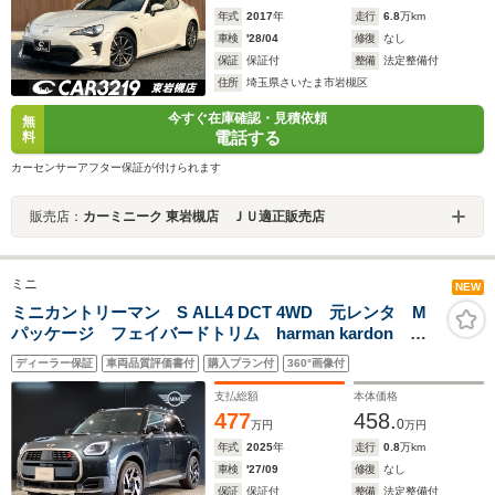
年式
2017
年
走行
6.8
万km
車検
'28/04
修復
なし
保証
保証付
整備
法定整備付
住所
埼玉県さいたま市岩槻区
今すぐ在庫確認・見積依頼
無
電話する
料
カーセンサーアフター保証が付けられます
販売店：
カーミニーク 東岩槻店 ＪＵ適正販売店
ミニ
NEW
ミニカントリーマン S ALL4 DCT 4WD 元レンタ M
パッケージ フェイバードトリム harman kardon 純
正19インチアルミ 追従型クルコン メモリ機能付パワ
ディーラー保証
車両品質評価書付
購入プラン付
360°画像付
ーシート シートヒーター ステアリングヒーター 全
周囲カメラ 電動リアゲート
支払総額
本体価格
477
458.
0
万円
万円
年式
2025
年
走行
0.8
万km
車検
'27/09
修復
なし
保証
保証付
整備
法定整備付