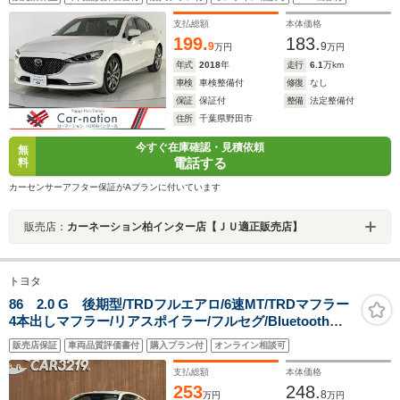
報/BSM/前後障害物センサー/茶本革/シートヒーター/Pシ
ート/BOSE/マツコネナビ/フルセグ/Bluetooth/ETC
支払総額
本体価格
199.
183.
9
9
万円
万円
年式
2018
年
走行
6.1
万km
車検
車検整備付
修復
なし
保証
保証付
整備
法定整備付
住所
千葉県野田市
今すぐ在庫確認・見積依頼
無
電話する
料
カーセンサーアフター保証がAプランに付いています
販売店：
カーネーション柏インター店【ＪＵ適正販売店】
トヨタ
86 2.0 G 後期型/TRDフルエアロ/6速MT/TRDマフラー
4本出しマフラー/リアスポイラー/フルセグ/Bluetooth接
続/LEDヘッドライト/保証付き
販売店保証
車両品質評価書付
購入プラン付
オンライン相談可
支払総額
本体価格
253
248.
8
万円
万円