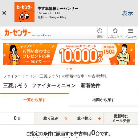
中古車情報カーセンサー
表示
Recruit Co., Ltd.
無料 － Google Play
履歴
お気に入り
メニュー
ファイターミニヨン（三菱ふそう）の新着中古車・中古車情報
三菱ふそう ファイターミニヨン 新着物件
一覧から探す
地図から探す
更新時に
0
絞り込み
並べ替え
台
メール受信
0
ご指定の条件に該当する中古車は
台です。