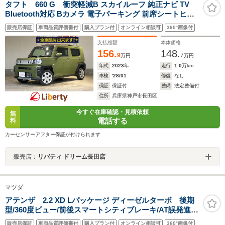
タフト 660 G 衝突軽減B スカイルーフ 純正ナビ TV
Bluetooth対応 Bカメラ 電子パーキング 前席シートヒー
ター LEDヘッドライト スマートキー プッシュスタート
販売店保証
車両品質評価書付
購入プラン付
オンライン相談可
360°画像付
アイドリングストップ フォグライト 純正アルミホイール
支払総額
本体価格
156.
148.
9
7
万円
万円
年式
2023
年
走行
1.0
万km
車検
'28/01
修復
なし
保証
保証付
整備
法定整備付
住所
兵庫県神戸市長田区
今すぐ在庫確認・見積依頼
無
電話する
料
カーセンサーアフター保証が付けられます
販売店：
リバティ ドリーム長田店
マツダ
アテンザ 2.2 XD Lパッケージ ディーゼルターボ 後期
型/360度ビュー/前後スマートシティブレーキ/AT誤発進抑
制制御/全車速追従レーダークルコン/LKA/車線逸脱警
販売店保証
車両品質評価書付
購入プラン付
オンライン相談可
360°画像付