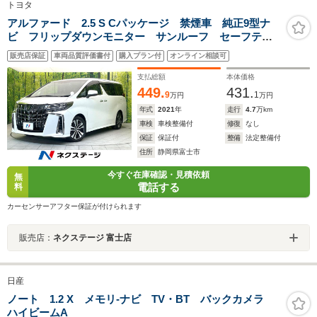
トヨタ
アルファード 2.5 S Cパッケージ 禁煙車 純正9型ナ
ビ フリップダウンモニター サンルーフ セーフティ
センス レーダークルーズ シートヒーター ベンチレ
販売店保証
車両品質評価書付
購入プラン付
オンライン相談可
ーション ETC ドラレコ メモリーパワーシート オ
ットマンシート LEDヘッド
支払総額
本体価格
449.
431.
9
1
万円
万円
年式
2021
年
走行
4.7
万km
車検
車検整備付
修復
なし
保証
保証付
整備
法定整備付
住所
静岡県富士市
今すぐ在庫確認・見積依頼
無
電話する
料
カーセンサーアフター保証が付けられます
販売店：
ネクステージ 富士店
日産
ノート 1.2 X メモリ-ナビ TV・BT バックカメラ
ハイビームA