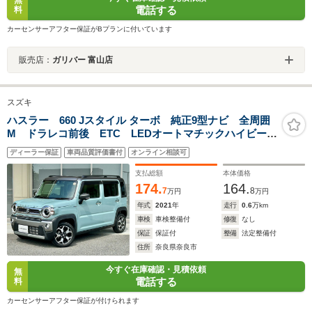
無
電話する
料
カーセンサーアフター保証がBプランに付いています
販売店：
ガリバー 富山店
スズキ
ハスラー 660 Jスタイル ターボ 純正9型ナビ 全周囲
M ドラレコ前後 ETC LEDオートマチックハイビー
ム 前席シートヒータ レーダークルコン パドルシフ
ディーラー保証
車両品質評価書付
オンライン相談可
ト スマートキー 衝突被害軽減ブレーキ 踏み間違い
防止 障害物センサ
支払総額
本体価格
174.
164.
7
8
万円
万円
年式
2021
年
走行
0.6
万km
車検
車検整備付
修復
なし
保証
保証付
整備
法定整備付
住所
奈良県奈良市
今すぐ在庫確認・見積依頼
無
電話する
料
カーセンサーアフター保証が付けられます