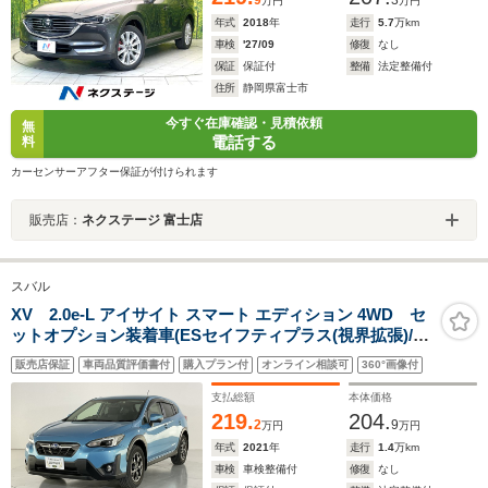
9
3
万円
万円
年式
2018
年
走行
5.7
万km
車検
'27/09
修復
なし
保証
保証付
整備
法定整備付
住所
静岡県富士市
今すぐ在庫確認・見積依頼
無
電話する
料
カーセンサーアフター保証が付けられます
販売店：
ネクステージ 富士店
スバル
XV 2.0e-L アイサイト スマート エディション 4WD セ
ットオプション装着車(ESセイフティプラス(視界拡張)/P
シート/シートポジションメモリー)/ESコアテクノロジー/
販売店保証
車両品質評価書付
購入プラン付
オンライン相談可
360°画像付
クリアビューパック/Panasonicビルトインナビ/フルセグ
TV/Blu-ray/Bluetooth/ETC/純正ドラレコ
支払総額
本体価格
219.
204.
2
9
万円
万円
年式
2021
年
走行
1.4
万km
車検
車検整備付
修復
なし