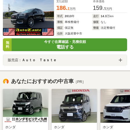
支払総額
本体価格
186.
159.
1
5
万円
万円
年式
2013
年
走行
14.3
万km
車検
車検整備付
修復
なし
保証
保証無
整備
法定整備付
住所
大阪府豊中市
今すぐ在庫確認・見積依頼
無
電話する
料
販売店：
Ａｕｔｏ Ｔａｓｔｅ
あなたにおすすめの中古車
［PR］
ホンダ
ホンダ
ホンダ