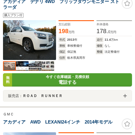
アカディア デナリ 4WD フリップダウンモニター スト
ラーダ
購入プラン付
支払総額
本体価格
198
178.
0
万円
万円
年式
2013
年
走行
11.4
万km
車検
車検整備付
修復
なし
保証
保証無
整備
法定整備付
住所
栃木県真岡市
今すぐ在庫確認・見積依頼
無
電話する
料
販売店：
ＲＯＡＤ ＲＵＮＮＥＲ
ＧＭＣ
アカディア AWD LEXANI24インチ 2014年モデル