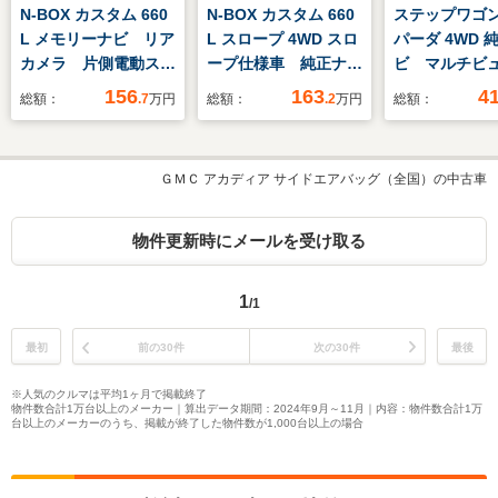
N-BOX カスタム 660
N-BOX カスタム 660
ステップワゴン 
L メモリーナビ リア
L スロープ 4WD スロ
パーダ 4WD 
カメラ 片側電動スラ
ープ仕様車 純正ナ
ビ マルチビ
イド
ビ 社外前後ドラレ
ラ 純正ドラ
156
163
4
総額：
.7
万円
総額：
.2
万円
総額：
コ リアカメラ LED
冬タイヤ付 E
フォグ 夏冬タイヤ
SET ETC
ＧＭＣ アカディア サイドエアバッグ（全国）の中古車
物件更新時にメールを受け取る
1
/1
最初
前の30件
次の30件
最後
※人気のクルマは平均1ヶ月で掲載終了
物件数合計1万台以上のメーカー｜算出データ期間：2024年9月～11月｜内容：物件数合計1万
台以上のメーカーのうち、掲載が終了した物件数が1,000台以上の場合