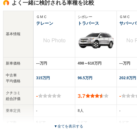
よく一緒に検討される車種を比較
ＧＭＣ
シボレー
ＧＭＣ
テレーン
トラバース
サバーバ
基本情報
新車価格
‐‐‐万円
498～610万円
‐‐‐万円
中古車
315万円
96.5万円
202.9万円
平均価格
クチコミ
-
3.7
-
総合評価
乗車定員
-
8人
-
ドア数
5ドア
5ドア
5ドア
▼
全てを表示する