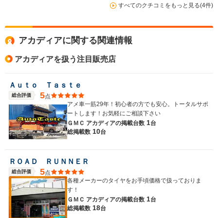
すべてのクチコミをもっと見る(4件)
駆動方式
FF、4WD
FF、4WD
FR、4WD
アカディアに関する関連情報
アカディアを扱う注目販売店
Ａｕｔｏ Ｔａｓｔｅ
5
総合評価
点
アメ車一筋29年！初心者の方でも安心。トータルサポ
ートします！お気軽にご相談下さい
1
ＧＭＣ アカディアの
掲載台数
台
10
総掲載数
台
ＲＯＡＤ ＲＵＮＮＥＲ
5
総合評価
点
各種メーカーのタイヤをお手頃価格で扱っておりま
す！
1
ＧＭＣ アカディアの
掲載台数
台
18
総掲載数
台