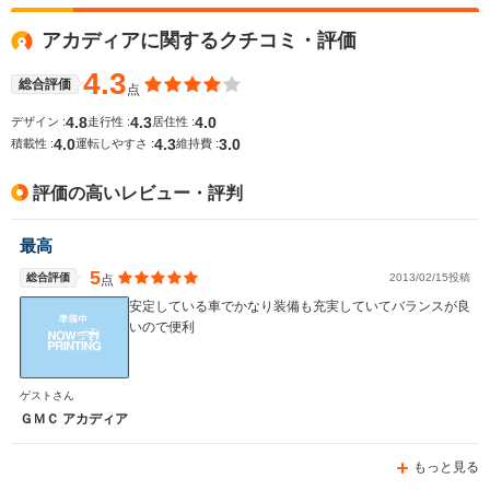
全高
全高
-m
1.79m～1.84m
-
アカディアに関するクチコミ・評価
4.3
総合評価
点
全幅
全幅
サイズ
-m
1.99m
-
4.8
4.3
4.0
デザイン :
走行性 :
居住性 :
全長
全長
(全長x全幅x全高)
4.0
4.3
3.0
積載性 :
運転しやすさ :
維持費 :
-m
5.21m
評価の高いレビュー・評判
ホイールベース
ホイールベース
ホイー
最高
-m
-m
5
総合評価
2013/02/15投稿
点
安定している車でかなり装備も充実していてバランスが良
いので便利
WLTCモード
-
-
-
燃費
ゲストさん
ＧＭＣ アカディア
もっと見る
排気量
2400～3600cc
3564cc
5700～74