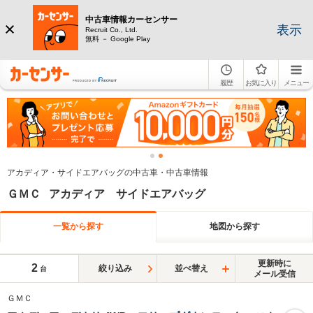
中古車情報カーセンサー
表示
Recruit Co., Ltd.
無料 － Google Play
履歴
お気に入り
メニュー
アカディア・サイドエアバッグの中古車・中古車情報
ＧＭＣ アカディア サイドエアバッグ
一覧から探す
地図から探す
更新時に
2
絞り込み
並べ替え
台
メール受信
ＧＭＣ