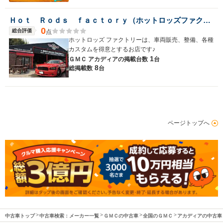
Ｈｏｔ Ｒｏｄｓ ｆａｃｔｏｒｙ（ホットロッズファクトリー）
0
総合評価
点
ホットロッズ ファクトリーは、車両販売、整備、各種
カスタムを得意とするお店です♪
1
ＧＭＣ アカディアの
掲載台数
台
8
総掲載数
台
ページトップへ
中古車トップ
中古車検索：メーカー一覧
ＧＭＣの中古車
全国のＧＭＣ
アカディアの中古車