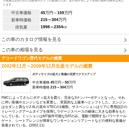
※燃費は定められた試験条件の下での数値のため、走行条件等により実際の燃料消費率は異な
ります。
中古車価格
45
万円～
155
万円
215～304
万円
新車時価格
1998～2354
cc
排気量
この車のカタログ情報を見る
この車の相場を見る
アコードワゴン歴代モデルの燃費
2002年11月～2008年12月生産モデルの燃費
ボディサイズの拡大と装備の充実でクラスアップ
中古車価格
45
万円～
50
万円
新車時価格
215～304
万円
FMCによってさらにボディ拡大を図り、完全な3ナンバーボディとなった。それ
に伴い装備やエンジンなどを変更し、実質的な上級車へとシフトした。エンジン
はセダンと異なり2.4Lの直4i-VTECの1種類。サスペンションはリアに専用設計の
トレーリングアームタイプを採用しラゲージスペースの確保に大きな効果をもた
らしている。ミッションはMT操作可能な5ATのみ。電動で開閉するパワーテール
ゲート、シートアレンジが簡単なワンモーションリアシートなどの便利な装備が
装着されている。(2002.11)