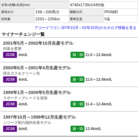
4740x1730x1445/他
全長x全幅x全高(mm)
158～200馬力
FF/4WD
最高出力
駆動方式
2253～2258cc
5名
排気量
乗車定員
アコードワゴン (97年10月～02年10月)のカタログ情報を見る
マイナーチェンジ一覧
2001年5月～2002年10月生産モデル
内装を変更
JC08
-km/L
10・15
11.0～12.4km/L
2000年6月～2001年4月生産モデル
排出ガスをクリーン化
JC08
-km/L
10・15
11.0～12.4km/L
1999年1月～2000年5月生産モデル
スポーティグレードを追加
JC08
-km/L
10・15
11.4～12.4km/L
1997年10月～1998年12月生産モデル
シリーズ初の国内生産モデル
JC08
-km/L
10・15
12.4km/L