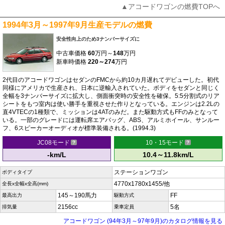
▲アコードワゴンの燃費TOPへ
1994年3月～1997年9月生産モデルの燃費
安全性向上のため3ナンバーサイズに
中古車価格
60
万円～
148
万円
新車時価格
220～274
万円
2代目のアコードワゴンはセダンのFMCから約10カ月遅れてデビューした。初代
同様にアメリカで生産され、日本に逆輸入されていた。ボディをセダンと同じく
全幅を3ナンバーサイズに拡大し、側面衝突時の安全性を確保。5:5分割式のリア
シートをもつ室内は使い勝手を重視させた作りとなっている。エンジンは2.2Lの
直4VTECの1種類で、ミッションは4ATのみだ。また駆動方式もFFのみとなって
いる。一部のグレードには運転席エアバッグ、ABS、アルミホイール、サンルー
フ、6スピーカーオーディオが標準装備される。(1994.3)
JC08モード
10・15モード
-km/L
10.4～11.8km/L
ステーションワゴン
ボディタイプ
4770x1780x1455/他
全長x全幅x全高(mm)
145～190馬力
FF
最高出力
駆動方式
2156cc
5名
排気量
乗車定員
アコードワゴン (94年3月～97年9月)のカタログ情報を見る