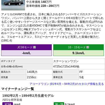
中古車価格
148
万円
新車時価格
228～284
万円
アメリカのHAMで生産され、日本に輸入される5ナンバーサイズのステーション
ワゴン。バンパー上部から大きく開くテールゲートや6:4分割リアシートで得られ
る広く使いやすいラゲージスペースなど高い実用性を備える。駆動方式はFFのみ
で、エンジンは2.2Lの直4SOHCで電子制御4ATが組み合わされる。サスペンショ
ンはセダンと同じ4輪ダブルウィッシュボーン式。電動ガラスサンルーフをはじ
めルーフレール、運転席エアバッグ、サイドドアビーム、クルーズコントロー
ル、フルオートエアコン、5スピーカーオーディオなど充実した装備が魅力だ。
(1991.4)
JC08モード
10・15モード
-km/L
9.1km/L
ステーションワゴン
ボディタイプ
4725x1725x1440/他
全長x全幅x全高(mm)
140馬力
FF
最高出力
駆動方式
2156cc
5名
排気量
乗車定員
アコードワゴン (91年4月～94年2月)のカタログ情報を見る
マイナーチェンジ一覧
1992年2月～1994年2月生産モデル
ABSを標準装備
JC08
-km/L
10・15
9.1km/L