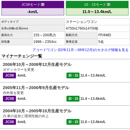
JC08モード
10・15モード
-km/L
11.0～13.4km/L
ステーションワゴン
ボディタイプ
4750x1760x1470/他
全長x全幅x全高(mm)
155～200馬力
FF/4WD
最高出力
駆動方式
1998～2354cc
5名
排気量
乗車定員
アコードワゴン (02年11月～08年12月)のカタログ情報を見る
マイナーチェンジ一覧
2006年10月～2008年12月生産モデル
ボディカラーを変更
JC08
-km/L
10・15
11.4～13.4km/L
2005年11月～2006年9月生産モデル
内外装を変更
JC08
-km/L
10・15
11.4～13.4km/L
2004年10月～2005年10月生産モデル
2L車の追加と環境性能の向上
JC08
-km/L
10・15
11.0～13.4km/L