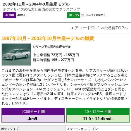
2002年11月～2004年9月生産モデル
ボディサイズの拡大と装備の充実でクラスアップ
JC08
-km/L
10・15
11.0～13.0km/L
▲アコードワゴンの燃費TOPへ
1997年10月～2002年10月生産モデルの燃費
シリーズ初の国内生産モデル
中古車価格
72
万円～
155
万円
新車時価格
195～277
万円
これまでの海外生産車から国内生産モデルへと変更。リアのラゲージ回りは広い
ガラス面に覆われてスタイリッシュだ。日本の道路事情にマッチすることを考え
てボディサイズは基本的にセダンと同じ5ナンバーサイズ。しかしバンパーやフ
ェンダーの違いで登録は3ナンバーとなる。シャーシや4輪ダブルウィッシュボー
ン式サスペンション、4ATのミッション、FF、4WDの駆動方式はセダンと同じ。
ただエンジンはワゴン専用の2.3Lの直4。前席エアバッグやABS、前席ロードリ
ミッター付きELRシートベルト、ディスチャージヘッドライトなどが標準装備さ
れる。(1997.10)
JC08モード
10・15モード
-km/L
11.0～12.4km/L
ステーションワゴン
ボディタイプ