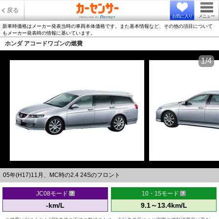
戻る
お気に入り
メニュー
新車時価格はメーカー発表当時の車両本体価格です。また基本情報など、その他の項目について
もメーカー発表時の情報に基いています。
ホンダ アコードワゴンの燃費
1/4
05年(H17)11月、MC時の2.4 24Sのフロント
JC08モード
10・15モード
-km/L
9.1～13.4km/L