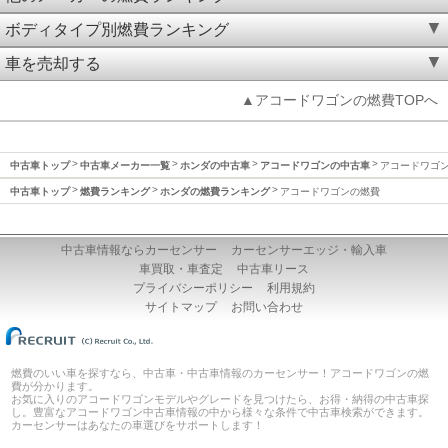
ボディタイプ別燃費ランキング
車を売却する
▲アコードワゴンの燃費TOPへ
中古車トップ
中古車メーカー一覧
ホンダの中古車
アコードワゴンの中古車
アコードワゴ
中古車トップ
燃費ランキング
ホンダの燃費ランキング
アコードワゴンの燃費
中古車情報ならカーセンサー
カーセンサーエッジ・輸入車
車買取・車査定
中古車リース
プライバシーポリシー
利用規約
サイトマップ
お問い合わせ
燃費のいい車を探すなら、中古車・中古車情報のカーセンサー！アコードワゴンの燃
費が分かります。
お気に入りのアコードワゴンモデルやグレードを見つけたら、お得・納得の中古車探
し。豊富なアコードワゴン中古車情報の中から様々な条件で中古車検索ができます。
カーセンサーはあなたの車選びをサポートします！