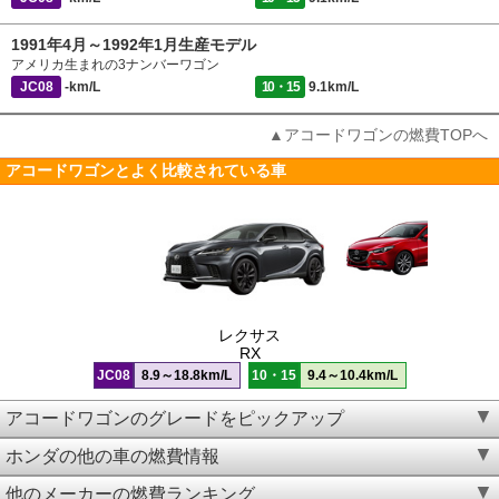
1991年4月～1992年1月生産モデル
アメリカ生まれの3ナンバーワゴン
JC08
-km/L
10・15
9.1km/L
▲アコードワゴンの燃費TOPへ
アコードワゴンとよく比較されている車
レクサス
RX
JC08
8.9～18.8km/L
10・15
9.4～10.4km/L
アコードワゴンのグレードをピックアップ
ホンダの他の車の燃費情報
他のメーカーの燃費ランキング