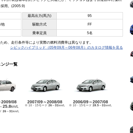
採用。(2005.9)
最高出力(馬力)
95
5/他
駆動方式
FF
乗車定員
5名
のため、走行条件等により実際の燃料消費率は異なります。
シビックハイブリッド（05年09月～06年08月）のカタログ情報を見る
ェンジ一覧
～2009/08
2007/09～2008/08
2006/09～2007/08
※ 10・15モード
26
～
31
km/L
※ 10・15モード
28.5
～
31
km/L
25.8
～
km/L
ード
26
～
31
km/L