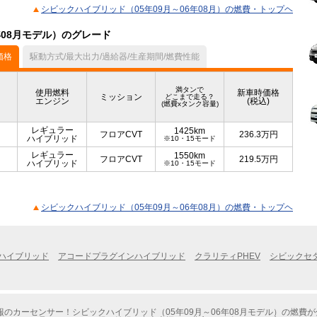
シビックハイブリッド（05年09月～06年08月）の燃費・トップヘ
年08月モデル）のグレード
価格
駆動方式/最大出力/過給器/生産期間/燃費性能
満タンで
使用燃料
新車時価格
ミッション
どこまで走る？
エンジン
(税込)
(燃費xタンク容量)
レギュラー
1425km
フロアCVT
236.3
万円
ハイブリッド
※10・15モード
レギュラー
1550km
フロアCVT
219.5
万円
ハイブリッド
※10・15モード
シビックハイブリッド（05年09月～06年08月）の燃費・トップヘ
ハイブリッド
アコードプラグインハイブリッド
クラリティPHEV
シビックセ
のカーセンサー！シビックハイブリッド（05年09月～06年08月モデル）の燃費