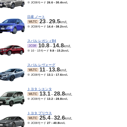
※ JC08モード
26.6
～
30.4
km/L
日産 ノート
23
29.5
WLTC
～
km/L
※ JC08モード
14.4
～
38.2
km/L
スバル レガシィB4
10.8
14.8
JC08
～
km/L
※ 10・15モード
9.8
～
15.2
km/L
スバル レヴォーグ
11
13.8
WLTC
～
km/L
※ JC08モード
13.1
～
17.6
km/L
トヨタ シエンタ
13.1
28.8
WLTC
～
km/L
※ JC08モード
13.2
～
28.8
km/L
トヨタ プリウス
25.4
32.6
WLTC
～
km/L
※ JC08モード
27
～
40.8
km/L