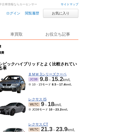
車・中古車情報ならカーセンサー
サイトマップ
ログイン
閲覧履歴
お気に入り
車買取
お役立ち記事
費
燃費
シビックハイブリッドとよく比較されてい
る車
ＢＭＷ 3シリーズクーペ
9.8
15.2
JC08
～
km/L
※ 10・15モード
8.5
～
17.4
km/L
レクサス IS
9
18
WLTC
～
km/L
※ JC08モード
10
～
23.2
km/L
レクサス CT
21.3
23.9
WLTC
～
km/L