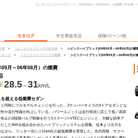
ホンダ シビックハイブリッド（05年09月～06年08月）の燃費 | 中古
カタログ
中古車販売店
保険/ローン/他
古車
>
シビックハイブリッドの中古車
>
シビックハイブリッド(05年09月～06年08月)の燃
ンキング
>
シビックハイブリッドの燃費
>
シビックハイブリッド(05年09月～06年08月)の
09月～06年08月）の燃費
？
28.5
31
5
～
km/L
m/Lを超える低燃費セダン
クと同時にフルモデルチェンジを行った。3ナンバーサイズの4ドアセダンとな
住性や走行性能が向上している。パワーユニットは走行状況に応じて低／高回
休止の3段階バルブ制御を行う3ステージi-VTECエンジンと、大幅な効率ア
果たしたIMAを組み合わせたハイブリッドシステムを搭載。従来より出力を
めながら、リッター当たり31km/Lの超低燃費を実現した。先代同様、サスペ
ンや内外装は基本的にシビックと共通だが、ミッションはより伝達効率に優れ