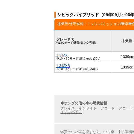
シビックハイブリッド（05年09月～06
排気量/使用燃料・エンジン/ミッション/新車時
グレード名
排気量
WLTCモード燃費(タンク容量)
1.3 MX
1339cc
※10・15モード 28.5km/L (50L)
1.3 MXB
1339cc
※10・15モード 31km/L (50L)
◆ホンダの他の車の燃費情報
グレイス
インサイト
アコード
アコード
インスパイア
燃費のいい車を探すなら、中古車・中古車情報