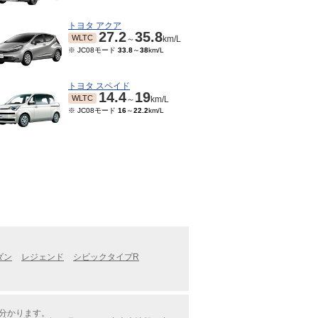
トヨタ アクア
27.2
35.8
WLTC
～
km/L
※ JC08モード
33.8
～
38
km/L
トヨタ スペイド
14.4
19
WLTC
～
km/L
※ JC08モード
16
～
22.2
km/L
ダン
レジェンド
シビックタイプR
が分かります。