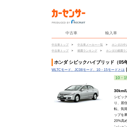
中古車
輸入車
中古車トップ
>
中古車メーカー一覧
>
ホンダの中
中古車トップ
>
燃費ランキング
>
ホンダの燃費ラ
ホンダ シビックハイブリッド（05年
WLTCモード、JC08モード、10・15モードとは
10・1
30k
シビッ
り、居
転、気筒
ップを
20%高
ンショ