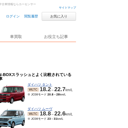
車・中古車情報ならカーセンサー
サイトマップ
ログイン
閲覧履歴
お気に入り
車買取
お役立ち記事
N-BOXスラッシュとよく比較されている
車
ダイハツ タント
18.2
22.7
WLTC
～
km/L
※ JC08モード
20.8
～
28
km/L
ダイハツ ムーヴ
18.8
22.6
WLTC
～
km/L
※ JC08モード
23
～
31
km/L