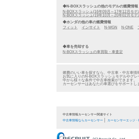
◆N-BOXスラッシュの他のモデルの燃費情報
N-BOXスラッシュ(16年09月～17年12月モデ
N-BOXスラッシュ(19年10月～20年02月モデ
◆ホンダの他の車の燃費情報
フィット
インサイト
N-WGN
N-ONE
◆車を売却する
N-BOXスラッシュの車買取・車査定
燃費のいい車を探すなら、中古車・中古車情報の
お気に入りのN-BOXスラッシュモデルやグレ
中から様々な条件で中古車検索ができます。
カーセンサーはあなたの車選びをサポートし
中古車情報カーセンサー関連サイト
中古車情報ならカーセンサー
カーセンサーエッジ・