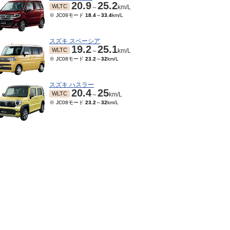
20.9
25.2
WLTC
～
km/L
※ JC08モード
18.4
～
33.4
km/L
スズキ スペーシア
19.2
25.1
WLTC
～
km/L
※ JC08モード
23.2
～
32
km/L
スズキ ハスラー
20.4
25
WLTC
～
km/L
※ JC08モード
23.2
～
32
km/L