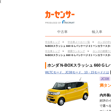
{
中古車
輸入車
中古車トップ
>
中古車メーカー一覧
>
ホンダの中
N-BOXスラッシュ 660 G Lパッケージ 2トーンカラース
中古車トップ
>
燃費ランキング
>
ホンダの燃費ラ
N-BOXスラッシュ 660 G Lパッケージ 2トーンカラース
ホンダ N-BOXスラッシュ 660 
WLTCモード、JC08モード、10・15モードとは
JC08
満タ
内外装
好評の
で選べ