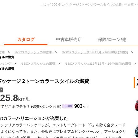
ホンダ 660 G Lパッケージ 2トーンカラースタイルの燃費 | 中古
カタログ
中古車販売店
保険/ローン/他
古車
>
N-BOXスラッシュの中古車
>
N-BOXスラッシュ(15年12月～16年08月)の燃費
>
タイルの燃費
ンキング
>
N-BOXスラッシュの燃費
>
N-BOXスラッシュ(15年12月～16年08月)の燃費
>
タイルの燃費
G Lパッケージ 2トーンカラースタイルの燃費
？
25.8
km/L
ン
903
JC08
でどこまで走る？ (燃費xタンク容量)
km
のカラーバリエーションが充実した
インテリアカラーパッケージが、エントリーグレード「G」を除く全グレード
るようになってる。また、外板色にプレミアムピンクパールと、アッシュグリ