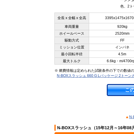
ーンメ
色、2ト
全長 x 全幅 x 全高
3395x1475x167
車両重量
920kg
ホイールベース
2520mm
駆動方式
FF
ミッション位置
インパネ
最小回転半径
4.5m
最大トルク
6.6kg・m/4700r
※ 燃費情報は定められた試験条件の下での数値
N-BOXスラッシュ 660 G Lパッケージ 2
こ
N
N-BOXスラッシュ（15年12月～16年