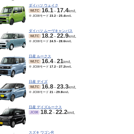
ダイハツ ウェイク
16.1
17.4
WLTC
～
km/L
※ JC08モード
23.2
～
25.4
km/L
ダイハツ ムーヴキャンバス
18.2
22.9
WLTC
～
km/L
※ JC08モード
24.5
～
28.6
km/L
日産 ルークス
16.4
21
WLTC
～
km/L
※ JC08モード
17.2
～
27.2
km/L
日産 デイズ
16.8
23.3
WLTC
～
km/L
※ JC08モード
21
～
29.8
km/L
日産 デイズルークス
18.2
22.2
JC08
～
km/L
スズキ ワゴンR