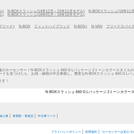
ル)
N-BOXスラッシュ(14年12月～15年11月モデル)
N-BOXスラッシュ(18年11
ル)
N-BOXスラッシュ(18年01月～18年10月モデル)
フリード+
N-BOX
フィットハイブリッド
N-BOX+
N-VAN
フリードスパイ
カーセンサー！N-BOXスラッシュ 660 G Lパッケージ 2トーンカラースタイル
ードを見つけたら、お得・納得の中古車探し。豊富なN-BOXスラッシュ 660 G L
ます！
N-BOXスラッシュ 660 G Lパッケージ 2トーンカラ
輸入車
車買取・車査定
中古車リース
プライバシーポリシー
利用規約
“カーセンサーは安心”そ