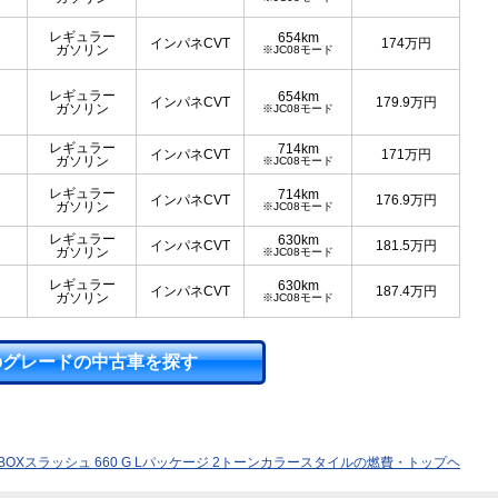
レギュラー
654km
インパネCVT
174
万円
ガソリン
※JC08モード
レギュラー
654km
インパネCVT
179.9
万円
ガソリン
※JC08モード
レギュラー
714km
インパネCVT
171
万円
ガソリン
※JC08モード
レギュラー
714km
インパネCVT
176.9
万円
ガソリン
※JC08モード
レギュラー
630km
インパネCVT
181.5
万円
ガソリン
※JC08モード
レギュラー
630km
インパネCVT
187.4
万円
ガソリン
※JC08モード
のグレードの中古車を探す
-BOXスラッシュ 660 G Lパッケージ 2トーンカラースタイルの燃費・トップヘ