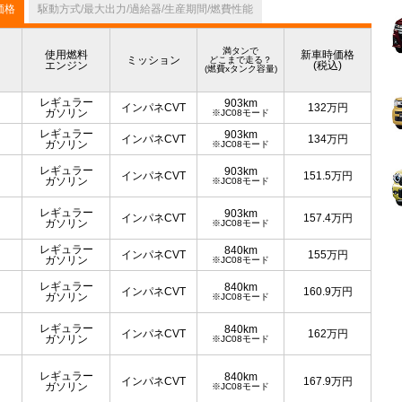
価格
駆動方式/最大出力/過給器/生産期間/燃費性能
満タンで
使用燃料
新車時価格
ミッション
どこまで走る？
エンジン
(税込)
(燃費xタンク容量)
レギュラー
903km
インパネCVT
132
万円
ガソリン
※JC08モード
レギュラー
903km
インパネCVT
134
万円
ガソリン
※JC08モード
レギュラー
903km
インパネCVT
151.5
万円
ガソリン
※JC08モード
レギュラー
903km
インパネCVT
157.4
万円
ガソリン
※JC08モード
レギュラー
840km
インパネCVT
155
万円
ガソリン
※JC08モード
レギュラー
840km
インパネCVT
160.9
万円
ガソリン
※JC08モード
レギュラー
840km
インパネCVT
162
万円
ガソリン
※JC08モード
レギュラー
840km
インパネCVT
167.9
万円
ガソリン
※JC08モード