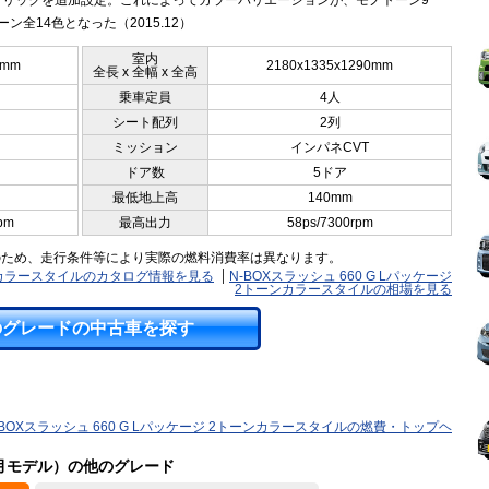
タリックを追加設定。これによってカラーバリエーションが、モノトーン9
ーン全14色となった（2015.12）
室内
0mm
2180x1335x1290mm
全長 x 全幅 x 全高
乗車定員
4人
シート配列
2列
ミッション
インパネCVT
ドア数
5ドア
最低地上高
140mm
pm
最高出力
58ps/7300rpm
のため、走行条件等により実際の燃料消費率は異なります。
トーンカラースタイルのカタログ情報を見る
N-BOXスラッシュ 660 G Lパッケージ
2トーンカラースタイルの相場を見る
のグレードの中古車を探す
-BOXスラッシュ 660 G Lパッケージ 2トーンカラースタイルの燃費・トップヘ
08月モデル）の他のグレード