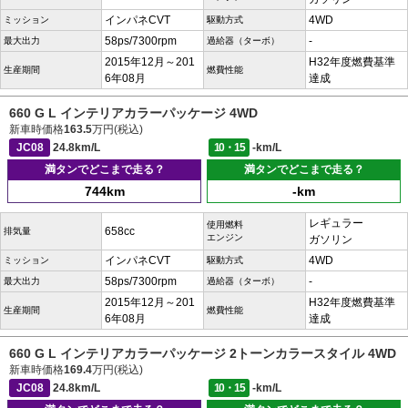
インパネCVT
4WD
ミッション
駆動方式
58ps/7300rpm
-
最大出力
過給器（ターボ）
2015年12月～201
H32年度燃費基準
生産期間
燃費性能
6年08月
達成
660 G L インテリアカラーパッケージ 4WD
新車時価格
163.5
万円(税込)
JC08
24.8km/L
10・15
-km/L
満タンでどこまで走る？
満タンでどこまで走る？
744km
-km
レギュラー
使用燃料
658cc
排気量
エンジン
ガソリン
インパネCVT
4WD
ミッション
駆動方式
58ps/7300rpm
-
最大出力
過給器（ターボ）
2015年12月～201
H32年度燃費基準
生産期間
燃費性能
6年08月
達成
660 G L インテリアカラーパッケージ 2トーンカラースタイル 4WD
新車時価格
169.4
万円(税込)
JC08
24.8km/L
10・15
-km/L