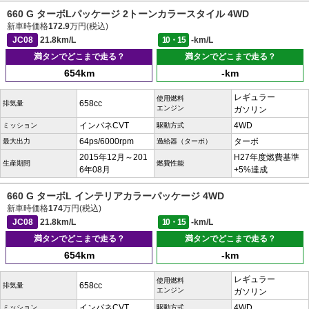
660 G ターボLパッケージ 2トーンカラースタイル 4WD
新車時価格
172.9
万円(税込)
JC08
21.8km/L
10・15
-km/L
満タンでどこまで走る？
満タンでどこまで走る？
654km
-km
レギュラー
使用燃料
658cc
排気量
エンジン
ガソリン
インパネCVT
4WD
ミッション
駆動方式
64ps/6000rpm
ターボ
最大出力
過給器（ターボ）
2015年12月～201
H27年度燃費基準
生産期間
燃費性能
6年08月
+5%達成
660 G ターボL インテリアカラーパッケージ 4WD
新車時価格
174
万円(税込)
JC08
21.8km/L
10・15
-km/L
満タンでどこまで走る？
満タンでどこまで走る？
654km
-km
レギュラー
使用燃料
658cc
排気量
エンジン
ガソリン
インパネCVT
4WD
ミッション
駆動方式