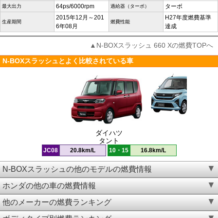
64ps/6000rpm
ターボ
最大出力
過給器（ターボ）
2015年12月～201
H27年度燃費基準
生産期間
燃費性能
6年08月
達成
▲N-BOXスラッシュ 660 Xの燃費TOPへ
N-BOXスラッシュとよく比較されている車
ダイハツ
タント
JC08
20.8km/L
10・15
16.8km/L
N-BOXスラッシュの他のモデルの燃費情報
ホンダの他の車の燃費情報
他のメーカーの燃費ランキング