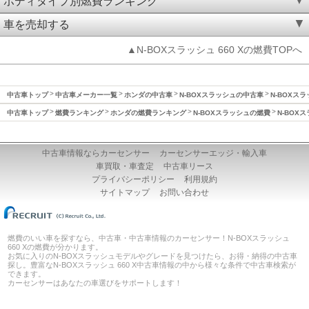
ボディタイプ別燃費ランキング
車を売却する
▲N-BOXスラッシュ 660 Xの燃費TOPへ
中古車トップ
中古車メーカー一覧
ホンダの中古車
N-BOXスラッシュの中古車
N-BOXスラ
中古車トップ
燃費ランキング
ホンダの燃費ランキング
N-BOXスラッシュの燃費
N-BOX
中古車情報ならカーセンサー
カーセンサーエッジ・輸入車
車買取・車査定
中古車リース
プライバシーポリシー
利用規約
サイトマップ
お問い合わせ
燃費のいい車を探すなら、中古車・中古車情報のカーセンサー！N-BOXスラッシュ
660 Xの燃費が分かります。
お気に入りのN-BOXスラッシュモデルやグレードを見つけたら、お得・納得の中古車
探し。豊富なN-BOXスラッシュ 660 X中古車情報の中から様々な条件で中古車検索が
できます。
カーセンサーはあなたの車選びをサポートします！