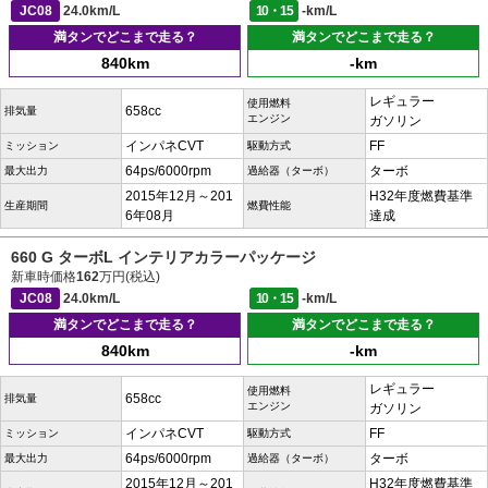
JC08
24.0km/L
10・15
-km/L
満タンでどこまで走る？
満タンでどこまで走る？
840km
-km
レギュラー
使用燃料
658cc
排気量
エンジン
ガソリン
インパネCVT
FF
ミッション
駆動方式
64ps/6000rpm
ターボ
最大出力
過給器（ターボ）
2015年12月～201
H32年度燃費基準
生産期間
燃費性能
6年08月
達成
660 G ターボL インテリアカラーパッケージ
新車時価格
162
万円(税込)
JC08
24.0km/L
10・15
-km/L
満タンでどこまで走る？
満タンでどこまで走る？
840km
-km
レギュラー
使用燃料
658cc
排気量
エンジン
ガソリン
インパネCVT
FF
ミッション
駆動方式
64ps/6000rpm
ターボ
最大出力
過給器（ターボ）
2015年12月～201
H32年度燃費基準