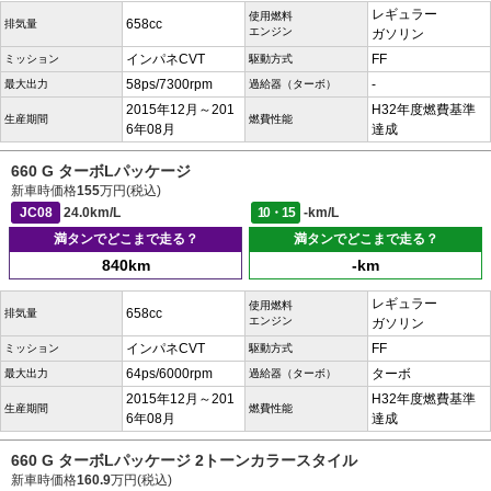
レギュラー
使用燃料
658cc
排気量
エンジン
ガソリン
インパネCVT
FF
ミッション
駆動方式
58ps/7300rpm
-
最大出力
過給器（ターボ）
2015年12月～201
H32年度燃費基準
生産期間
燃費性能
6年08月
達成
660 G ターボLパッケージ
新車時価格
155
万円(税込)
JC08
24.0km/L
10・15
-km/L
満タンでどこまで走る？
満タンでどこまで走る？
840km
-km
レギュラー
使用燃料
658cc
排気量
エンジン
ガソリン
インパネCVT
FF
ミッション
駆動方式
64ps/6000rpm
ターボ
最大出力
過給器（ターボ）
2015年12月～201
H32年度燃費基準
生産期間
燃費性能
6年08月
達成
660 G ターボLパッケージ 2トーンカラースタイル
新車時価格
160.9
万円(税込)