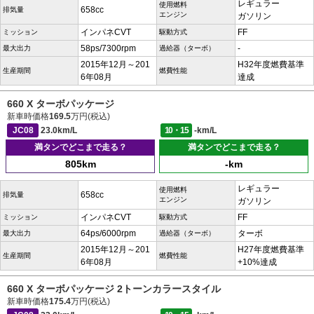
レギュラー
使用燃料
658cc
排気量
エンジン
ガソリン
インパネCVT
FF
ミッション
駆動方式
58ps/7300rpm
-
最大出力
過給器（ターボ）
2015年12月～201
H32年度燃費基準
生産期間
燃費性能
6年08月
達成
660 X ターボパッケージ
新車時価格
169.5
万円(税込)
JC08
23.0km/L
10・15
-km/L
満タンでどこまで走る？
満タンでどこまで走る？
805km
-km
レギュラー
使用燃料
658cc
排気量
エンジン
ガソリン
インパネCVT
FF
ミッション
駆動方式
64ps/6000rpm
ターボ
最大出力
過給器（ターボ）
2015年12月～201
H27年度燃費基準
生産期間
燃費性能
6年08月
+10%達成
660 X ターボパッケージ 2トーンカラースタイル
新車時価格
175.4
万円(税込)