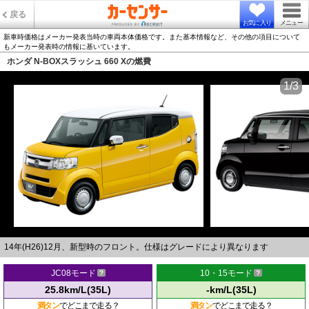
戻る
お気に入り
メニュー
新車時価格はメーカー発表当時の車両本体価格です。また基本情報など、その他の項目について
もメーカー発表時の情報に基いています。
ホンダ N-BOXスラッシュ 660 Xの燃費
1/3
14年(H26)12月、新型時のフロント。仕様はグレードにより異なります
JC08モード
10・15モード
25.8km/L(35L)
-km/L(35L)
満タン
でどこまで走る？
満タン
でどこまで走る？