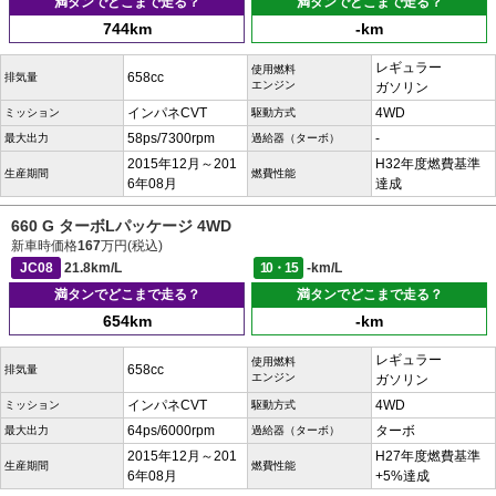
満タンでどこまで走る？
満タンでどこまで走る？
744km
-km
レギュラー
使用燃料
658cc
排気量
エンジン
ガソリン
インパネCVT
4WD
ミッション
駆動方式
58ps/7300rpm
-
最大出力
過給器（ターボ）
2015年12月～201
H32年度燃費基準
生産期間
燃費性能
6年08月
達成
660 G ターボLパッケージ 4WD
新車時価格
167
万円(税込)
JC08
21.8km/L
10・15
-km/L
満タンでどこまで走る？
満タンでどこまで走る？
654km
-km
レギュラー
使用燃料
658cc
排気量
エンジン
ガソリン
インパネCVT
4WD
ミッション
駆動方式
64ps/6000rpm
ターボ
最大出力
過給器（ターボ）
2015年12月～201
H27年度燃費基準
生産期間
燃費性能
6年08月
+5%達成