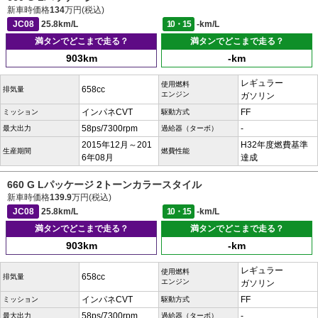
新車時価格
134
万円(税込)
JC08
25.8km/L
10・15
-km/L
満タンでどこまで走る？
満タンでどこまで走る？
903km
-km
レギュラー
使用燃料
658cc
排気量
エンジン
ガソリン
インパネCVT
FF
ミッション
駆動方式
58ps/7300rpm
-
最大出力
過給器（ターボ）
2015年12月～201
H32年度燃費基準
生産期間
燃費性能
6年08月
達成
660 G Lパッケージ 2トーンカラースタイル
新車時価格
139.9
万円(税込)
JC08
25.8km/L
10・15
-km/L
満タンでどこまで走る？
満タンでどこまで走る？
903km
-km
レギュラー
使用燃料
658cc
排気量
エンジン
ガソリン
インパネCVT
FF
ミッション
駆動方式
58ps/7300rpm
-
最大出力
過給器（ターボ）