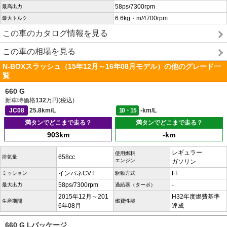
58ps/7300rpm
最高出力
6.6kg・m/4700rpm
最大トルク
この車のカタログ情報を見る
この車の相場を見る
N-BOXスラッシュ（15年12月～16年08月モデル）の他のグレード一
覧
660 G
新車時価格
132
万円(税込)
JC08
25.8km/L
10・15
-km/L
満タンでどこまで走る？
満タンでどこまで走る？
903km
-km
レギュラー
使用燃料
658cc
排気量
エンジン
ガソリン
インパネCVT
FF
ミッション
駆動方式
58ps/7300rpm
-
最大出力
過給器（ターボ）
2015年12月～201
H32年度燃費基準
生産期間
燃費性能
6年08月
達成
660 G Lパッケージ