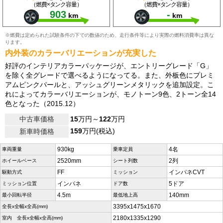
（燃費×タンク容量）
（燃費×タンク容量）
903
-
km
km
※燃費は定められた試験条件の下での数値のため、走行条件等により実際の燃料消費率は異な
ります。
内外装のカラーバリエーションが充実した
好評のインテリアカラーパッケージが、エントリーグレード「G」
を除く全グレードで選べるようになってる。また、外板色にプレミ
アムピンクパールと、アッシュグリーンメタリックを追加設定。こ
れによってカラーバリエーションが、モノトーン9色、2トーン全14
色となった（2015.12）
中古車価格
15
万円～
122
万円
159
万円(税込)
新車時価格
930kg
4名
車両重量
乗車定員
2520mm
2列
ホイールベース
シート列数
FF
インパネCVT
駆動方式
ミッション
インパネ
5ドア
ミッション位置
ドア数
4.5m
140mm
最小回転半径
最低地上高
3395x1475x1670
全長x全幅x全高(mm)
2180x1335x1290
室内 全長x全幅x全高(mm)