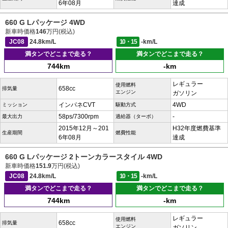
6年08月
達成
660 G Lパッケージ 4WD
新車時価格
146
万円(税込)
JC08
24.8km/L
10・15
-km/L
満タンでどこまで走る？
満タンでどこまで走る？
744km
-km
レギュラー
使用燃料
658cc
排気量
エンジン
ガソリン
インパネCVT
4WD
ミッション
駆動方式
58ps/7300rpm
-
最大出力
過給器（ターボ）
2015年12月～201
H32年度燃費基準
生産期間
燃費性能
6年08月
達成
660 G Lパッケージ 2トーンカラースタイル 4WD
新車時価格
151.9
万円(税込)
JC08
24.8km/L
10・15
-km/L
満タンでどこまで走る？
満タンでどこまで走る？
744km
-km
レギュラー
使用燃料
658cc
排気量
エンジン
ガソリン