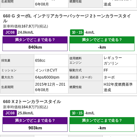
生産期間
燃費性能
6年08月
達成
660 G ターボL インテリアカラーパッケージ 2トーンカラースタイ
ル
新車時価格
167.9
万円(税込)
JC08
24.0km/L
10・15
-km/L
満タンでどこまで走る？
満タンでどこまで走る？
840km
-km
レギュラー
使用燃料
658cc
排気量
エンジン
ガソリン
インパネCVT
FF
ミッション
駆動方式
64ps/6000rpm
ターボ
最大出力
過給器（ターボ）
2015年12月～201
H32年度燃費基準
生産期間
燃費性能
6年08月
達成
660 X 2トーンカラースタイル
新車時価格
164.9
万円(税込)
JC08
25.8km/L
10・15
-km/L
満タンでどこまで走る？
満タンでどこまで走る？
903km
-km