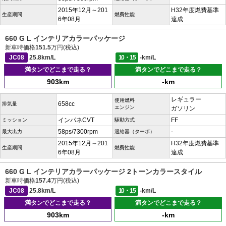
2015年12月～201
H32年度燃費基準
生産期間
燃費性能
6年08月
達成
660 G L インテリアカラーパッケージ
新車時価格
151.5
万円(税込)
JC08
25.8km/L
10・15
-km/L
満タンでどこまで走る？
満タンでどこまで走る？
903km
-km
レギュラー
使用燃料
658cc
排気量
エンジン
ガソリン
インパネCVT
FF
ミッション
駆動方式
58ps/7300rpm
-
最大出力
過給器（ターボ）
2015年12月～201
H32年度燃費基準
生産期間
燃費性能
6年08月
達成
660 G L インテリアカラーパッケージ 2トーンカラースタイル
新車時価格
157.4
万円(税込)
JC08
25.8km/L
10・15
-km/L
満タンでどこまで走る？
満タンでどこまで走る？
903km
-km