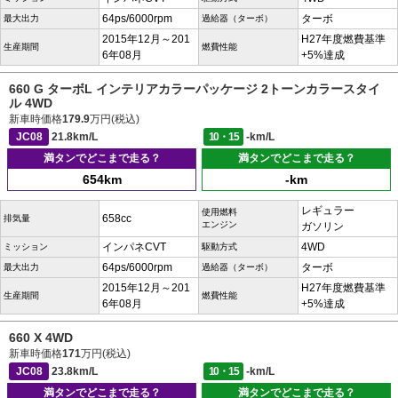
64ps/6000rpm
ターボ
最大出力
過給器（ターボ）
2015年12月～201
H27年度燃費基準
生産期間
燃費性能
6年08月
+5%達成
660 G ターボL インテリアカラーパッケージ 2トーンカラースタイ
ル 4WD
新車時価格
179.9
万円(税込)
JC08
21.8km/L
10・15
-km/L
満タンでどこまで走る？
満タンでどこまで走る？
654km
-km
レギュラー
使用燃料
658cc
排気量
エンジン
ガソリン
インパネCVT
4WD
ミッション
駆動方式
64ps/6000rpm
ターボ
最大出力
過給器（ターボ）
2015年12月～201
H27年度燃費基準
生産期間
燃費性能
6年08月
+5%達成
660 X 4WD
新車時価格
171
万円(税込)
JC08
23.8km/L
10・15
-km/L
満タンでどこまで走る？
満タンでどこまで走る？