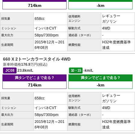
714km
-km
レギュラー
使用燃料
658cc
排気量
エンジン
ガソリン
インパネCVT
4WD
ミッション
駆動方式
58ps/7300rpm
-
最大出力
過給器（ターボ）
2015年12月～201
H32年度燃費基準
生産期間
燃費性能
6年08月
達成
660 X 2トーンカラースタイル 4WD
新車時価格
176.9
万円(税込)
JC08
23.8km/L
10・15
-km/L
満タンでどこまで走る？
満タンでどこまで走る？
714km
-km
レギュラー
使用燃料
658cc
排気量
エンジン
ガソリン
インパネCVT
4WD
ミッション
駆動方式
58ps/7300rpm
-
最大出力
過給器（ターボ）
2015年12月～201
H32年度燃費基準
生産期間
燃費性能
6年08月
達成