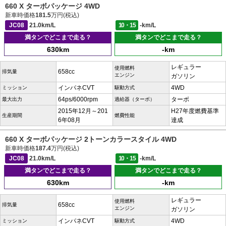
660 X ターボパッケージ 4WD
新車時価格
181.5
万円(税込)
JC08
21.0km/L
10・15
-km/L
満タンでどこまで走る？
満タンでどこまで走る？
630km
-km
レギュラー
使用燃料
658cc
排気量
エンジン
ガソリン
インパネCVT
4WD
ミッション
駆動方式
64ps/6000rpm
ターボ
最大出力
過給器（ターボ）
2015年12月～201
H27年度燃費基準
生産期間
燃費性能
6年08月
達成
660 X ターボパッケージ 2トーンカラースタイル 4WD
新車時価格
187.4
万円(税込)
JC08
21.0km/L
10・15
-km/L
満タンでどこまで走る？
満タンでどこまで走る？
630km
-km
レギュラー
使用燃料
658cc
排気量
エンジン
ガソリン
インパネCVT
4WD
ミッション
駆動方式