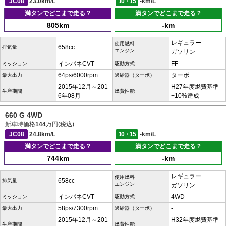
JC08
23.0km/L
10・15
-km/L
満タンでどこまで走る？
満タンでどこまで走る？
805km
-km
レギュラー
使用燃料
658cc
排気量
エンジン
ガソリン
インパネCVT
FF
ミッション
駆動方式
64ps/6000rpm
ターボ
最大出力
過給器（ターボ）
2015年12月～201
H27年度燃費基準
生産期間
燃費性能
6年08月
+10%達成
660 G 4WD
新車時価格
144
万円(税込)
JC08
24.8km/L
10・15
-km/L
満タンでどこまで走る？
満タンでどこまで走る？
744km
-km
レギュラー
使用燃料
658cc
排気量
エンジン
ガソリン
インパネCVT
4WD
ミッション
駆動方式
58ps/7300rpm
-
最大出力
過給器（ターボ）
2015年12月～201
H32年度燃費基準
生産期間
燃費性能