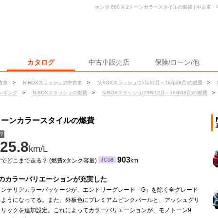
ホンダ 660 X 2トーンカラースタイルの燃費 | 中古
カタログ
中古車販売店
保険/ローン/他
古車
>
N-BOXスラッシュの中古車
>
N-BOXスラッシュ(15年12月～16年08月)の燃費
>
ンキング
>
N-BOXスラッシュの燃費
>
N-BOXスラッシュ(15年12月～16年08月)の燃費
>
X 2トーンカラースタイルの燃費
？
25.8
km/L
ン
903
JC08
でどこまで走る？ (燃費xタンク容量)
km
のカラーバリエーションが充実した
インテリアカラーパッケージが、エントリーグレード「G」を除く全グレード
るようになってる。また、外板色にプレミアムピンクパールと、アッシュグリ
タリックを追加設定。これによってカラーバリエーションが、モノトーン9