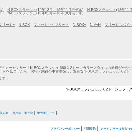
ル)
N-BOXスラッシュ(14年12月～15年11月モデル)
N-BOXスラッシュ(18年11
ル)
N-BOXスラッシュ(18年01月～18年10月モデル)
フリード+
N-BOX
フィットハイブリッド
N-BOX+
N-VAN
フリードスパイ
カーセンサー！N-BOXスラッシュ 660 X 2トーンカラースタイルの燃費が分か
ードを見つけたら、お得・納得の中古車探し。豊富なN-BOXスラッシュ 660 X 
ます！
N-BOXスラッシュ 660 X 2トーンカ
輸入車
車買取・車査定
中古車リース
プライバシーポリシー
利用規約
“カーセンサーは安心”そ