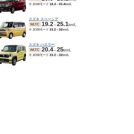
※ JC08モード
18.4
～
33.4
km/L
スズキ スペーシア
19.2
25.1
WLTC
～
km/L
※ JC08モード
23.2
～
32
km/L
スズキ ハスラー
20.4
25
WLTC
～
km/L
※ JC08モード
23.2
～
32
km/L