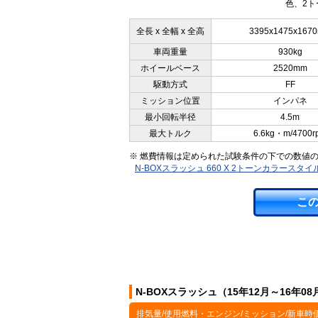
色、2ト
全長 x 全幅 x 全高
3395x1475x167
車両重量
930kg
ホイールベース
2520mm
駆動方式
FF
ミッション位置
インパネ
最小回転半径
4.5m
最大トルク
6.6kg・m/4700r
※ 燃費情報は定められた試験条件の下での数値
N-BOXスラッシュ 660 X 2トーンカラース
こ
N-BOXスラッシュ（15年12月～16年
排気量/使用燃料・エンジン/ミッション/新車時