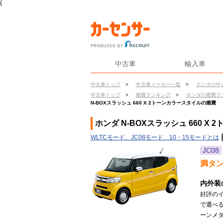
{
中古車
輸入車
中古車トップ
>
中古車メーカー一覧
>
ホンダの中
中古車トップ
>
燃費ランキング
>
ホンダの燃費ラ
N-BOXスラッシュ 660 X 2トーンカラースタイルの燃費
ホンダ N-BOXスラッシュ 660 
WLTCモード、JC08モード、10・15モードとは
JC08
満タ
内外装
好評の
で選べ
ーンメ