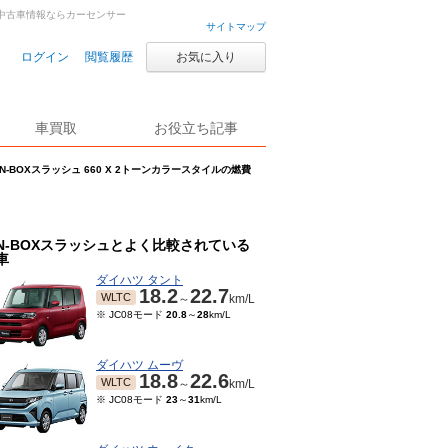
車・中古車情報ならカーセンサー
サイトマップ
ログイン
閲覧履歴
お気に入り
車買取
お役立ち記事
N-BOXスラッシュ 660 X 2トーンカラースタイルの燃費
N-BOXスラッシュとよく比較されている
車
ダイハツ タント
18.2
22.7
WLTC
～
km/L
※ JC08モード
20.8
～
28
km/L
ダイハツ ムーヴ
18.8
22.6
WLTC
～
km/L
※ JC08モード
23
～
31
km/L