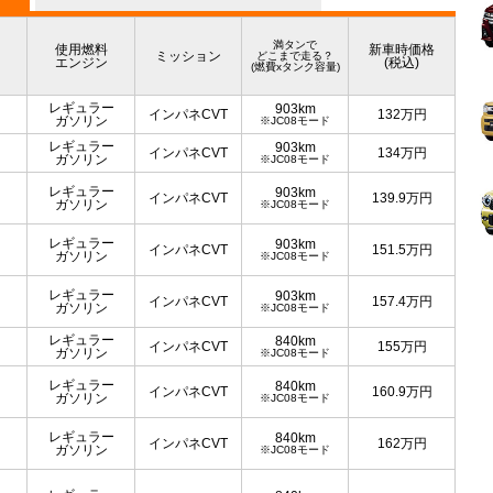
満タンで
使用燃料
新車時価格
ミッション
どこまで走る？
エンジン
(税込)
(燃費xタンク容量)
レギュラー
903km
インパネCVT
132
万円
ガソリン
※JC08モード
レギュラー
903km
インパネCVT
134
万円
ガソリン
※JC08モード
レギュラー
903km
インパネCVT
139.9
万円
ガソリン
※JC08モード
レギュラー
903km
インパネCVT
151.5
万円
ガソリン
※JC08モード
レギュラー
903km
インパネCVT
157.4
万円
ガソリン
※JC08モード
レギュラー
840km
インパネCVT
155
万円
ガソリン
※JC08モード
レギュラー
840km
インパネCVT
160.9
万円
ガソリン
※JC08モード
レギュラー
840km
インパネCVT
162
万円
ガソリン
※JC08モード