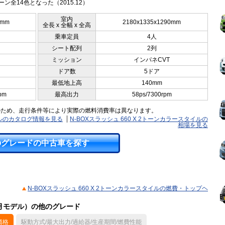
ーン全14色となった（2015.12）
室内
0mm
2180x1335x1290mm
全長 x 全幅 x 全高
乗車定員
4人
シート配列
2列
ミッション
インパネCVT
ドア数
5ドア
最低地上高
140mm
pm
最高出力
58ps/7300rpm
のため、走行条件等により実際の燃料消費率は異なります。
タイルのカタログ情報を見る
N-BOXスラッシュ 660 X 2トーンカラースタイルの
相場を見る
のグレードの中古車を探す
N-BOXスラッシュ 660 X 2トーンカラースタイルの燃費・トップヘ
08月モデル）の他のグレード
価格
駆動方式/最大出力/過給器/生産期間/燃費性能