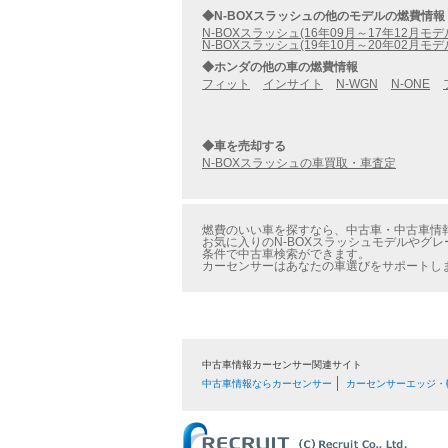
◆N-BOXスラッシュの他のモデルの燃費情報
N-BOXスラッシュ(16年09月～17年12月モデ
N-BOXスラッシュ(19年10月～20年02月モデ
◆ホンダの他の車の燃費情報
フィット
インサイト
N-WGN
N-ONE
◆車を売却する
N-BOXスラッシュの車買取・車査定
燃費のいい車を探すなら、中古車・中古車情報の
お気に入りのN-BOXスラッシュモデルやグレ
条件で中古車検索ができます。
カーセンサーはあなたの車選びをサポートし
中古車情報カーセンサー関連サイト
中古車情報ならカーセンサー
カーセンサーエッジ・