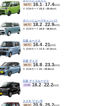
ダイハツ ウェイク
16.1
17.4
WLTC
～
km/L
※ JC08モード
23.2
～
25.4
km/L
ダイハツ ムーヴキャンバス
18.2
22.9
WLTC
～
km/L
※ JC08モード
24.5
～
28.6
km/L
日産 ルークス
16.4
21
WLTC
～
km/L
※ JC08モード
17.2
～
27.2
km/L
日産 デイズ
16.8
23.3
WLTC
～
km/L
※ JC08モード
21
～
29.8
km/L
日産 デイズルークス
18.2
22.2
JC08
～
km/L
スズキ ワゴンR
20.9
25.2
WLTC
～
km/L