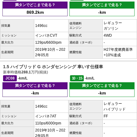
満タンでどこまで走る？
満タンでどこまで走る？
869.2km
-km
レギュラー
使用燃料
1496cc
排気量
エンジン
ガソリン
インパネCVT
4WD
ミッション
駆動方式
129ps/6600rpm
-
最大出力
過給器（ターボ）
2019年10月～202
H27年度燃費基準
生産期間
燃費性能
2年05月
+10%達成
1.5 ハイブリッド G ホンダセンシング 車いす仕様車
新車時価格
288.1
万円(税抜)
JC08
-km/L
10・15
-km/L
満タンでどこまで走る？
満タンでどこまで走る？
-km
-km
レギュラー
使用燃料
1496cc
排気量
エンジン
ハイブリッド
インパネ7AT
FF
ミッション
駆動方式
110ps/6000rpm
-
最大出力
過給器（ターボ）
2019年10月～202
-
生産期間
燃費性能
2年05月