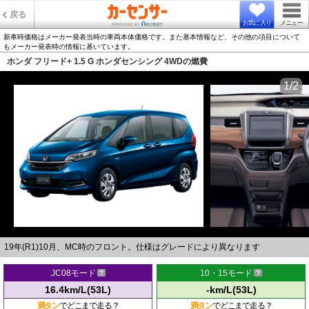
戻る
お気に入り
メニュー
新車時価格はメーカー発表当時の車両本体価格です。また基本情報など、その他の項目について
もメーカー発表時の情報に基いています。
ホンダ フリード+ 1.5 G ホンダセンシング 4WDの燃費
1/2
19年(R1)10月、MC時のフロント。仕様はグレードにより異なります
JC08モード
10・15モード
16.4km/L(53L)
-km/L(53L)
満タン
でどこまで走る？
満タン
でどこまで走る？