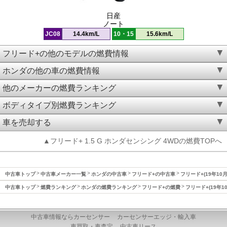
日産
ノート
JC08
14.4km/L
10・15
15.6km/L
フリード+の他のモデルの燃費情報
ホンダの他の車の燃費情報
他のメーカーの燃費ランキング
ボディタイプ別燃費ランキング
車を売却する
▲フリード+ 1.5 G ホンダセンシング 4WDの燃費TOPへ
中古車トップ
中古車メーカー一覧
ホンダの中古車
フリード+の中古車
フリード+(19年10
中古車トップ
燃費ランキング
ホンダの燃費ランキング
フリード+の燃費
フリード+(19年1
中古車情報ならカーセンサー
カーセンサーエッジ・輸入車
車買取・車査定
中古車リース