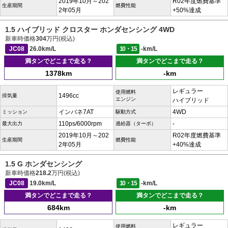
2019年10月～202
R02年度燃費基準
生産期間
燃費性能
2年05月
+50%達成
1.5 ハイブリッド クロスター ホンダセンシング 4WD
新車時価格
304
万円(税込)
JC08
26.0km/L
10・15
-km/L
満タンでどこまで走る？
満タンでどこまで走る？
1378km
-km
レギュラー
使用燃料
1496cc
排気量
エンジン
ハイブリッド
インパネ7AT
4WD
ミッション
駆動方式
110ps/6000rpm
-
最大出力
過給器（ターボ）
2019年10月～202
R02年度燃費基準
生産期間
燃費性能
2年05月
+40%達成
1.5 G ホンダセンシング
新車時価格
218.2
万円(税込)
JC08
19.0km/L
10・15
-km/L
満タンでどこまで走る？
満タンでどこまで走る？
684km
-km
レギュラー
使用燃料