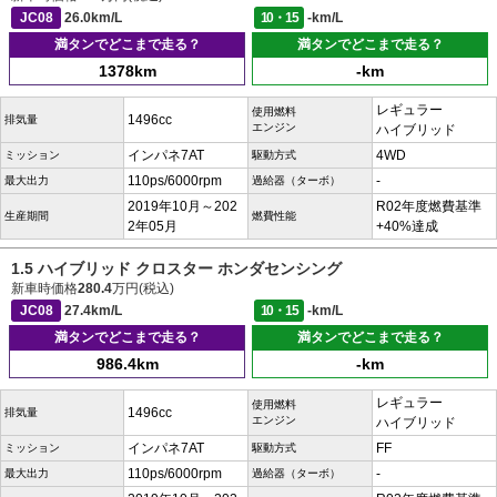
JC08
26.0km/L
10・15
-km/L
満タンでどこまで走る？
満タンでどこまで走る？
1378km
-km
レギュラー
使用燃料
1496cc
排気量
エンジン
ハイブリッド
インパネ7AT
4WD
ミッション
駆動方式
110ps/6000rpm
-
最大出力
過給器（ターボ）
2019年10月～202
R02年度燃費基準
生産期間
燃費性能
2年05月
+40%達成
1.5 ハイブリッド クロスター ホンダセンシング
新車時価格
280.4
万円(税込)
JC08
27.4km/L
10・15
-km/L
満タンでどこまで走る？
満タンでどこまで走る？
986.4km
-km
レギュラー
使用燃料
1496cc
排気量
エンジン
ハイブリッド
インパネ7AT
FF
ミッション
駆動方式
110ps/6000rpm
-
最大出力
過給器（ターボ）