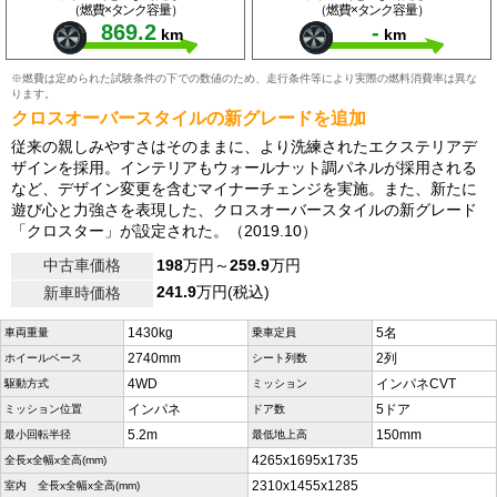
（燃費×タンク容量）
（燃費×タンク容量）
869.2
-
km
km
※燃費は定められた試験条件の下での数値のため、走行条件等により実際の燃料消費率は異な
ります。
クロスオーバースタイルの新グレードを追加
従来の親しみやすさはそのままに、より洗練されたエクステリアデ
ザインを採用。インテリアもウォールナット調パネルが採用される
など、デザイン変更を含むマイナーチェンジを実施。また、新たに
遊び心と力強さを表現した、クロスオーバースタイルの新グレード
「クロスター」が設定された。（2019.10）
中古車価格
198
万円～
259.9
万円
241.9
万円(税込)
新車時価格
1430kg
5名
車両重量
乗車定員
2740mm
2列
ホイールベース
シート列数
4WD
インパネCVT
駆動方式
ミッション
インパネ
5ドア
ミッション位置
ドア数
5.2m
150mm
最小回転半径
最低地上高
4265x1695x1735
全長x全幅x全高(mm)
2310x1455x1285
室内 全長x全幅x全高(mm)