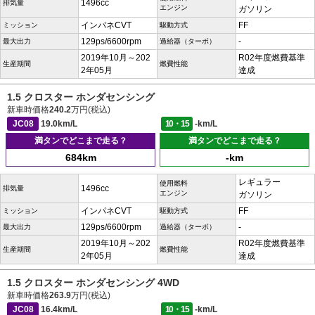
1496cc
排気量
エンジン
ガソリン
インパネCVT
FF
ミッション
駆動方式
129ps/6600rpm
-
最大出力
過給器（ターボ）
2019年10月～202
R02年度燃費基準
生産期間
燃費性能
2年05月
達成
1.5 クロスター ホンダセンシング
新車時価格
240.2
万円(税込)
JC08
19.0km/L
10・15
-km/L
満タンでどこまで走る？
満タンでどこまで走る？
684km
-km
レギュラー
使用燃料
1496cc
排気量
エンジン
ガソリン
インパネCVT
FF
ミッション
駆動方式
129ps/6600rpm
-
最大出力
過給器（ターボ）
2019年10月～202
R02年度燃費基準
生産期間
燃費性能
2年05月
達成
1.5 クロスター ホンダセンシング 4WD
新車時価格
263.9
万円(税込)
JC08
16.4km/L
10・15
-km/L