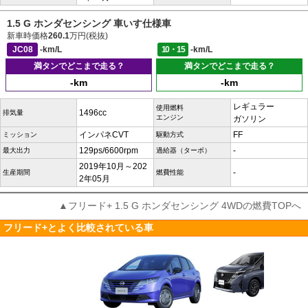
1.5 G ホンダセンシング 車いす仕様車
新車時価格
260.1
万円(税抜)
JC08
-km/L
10・15
-km/L
満タンでどこまで走る？
満タンでどこまで走る？
-km
-km
レギュラー
使用燃料
1496cc
排気量
エンジン
ガソリン
インパネCVT
FF
ミッション
駆動方式
129ps/6600rpm
-
最大出力
過給器（ターボ）
2019年10月～202
-
生産期間
燃費性能
2年05月
▲フリード+ 1.5 G ホンダセンシング 4WDの燃費TOPへ
フリード+とよく比較されている車