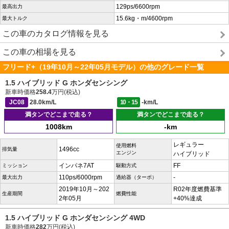
129ps/6600rpm
最高出力
15.6kg・m/4600rpm
最大トルク
この車のカタログ情報を見る
この車の相場を見る
フリード+（19年10月～22年05月モデル）の他のグレード一覧
1.5 ハイブリッド G ホンダセンシング
新車時価格
258.4
万円(税込)
JC08
28.0km/L
10・15
-km/L
満タンでどこまで走る？
満タンでどこまで走る？
1008km
-km
レギュラー
使用燃料
1496cc
排気量
エンジン
ハイブリッド
インパネ7AT
FF
ミッション
駆動方式
110ps/6000rpm
-
最大出力
過給器（ターボ）
2019年10月～202
R02年度燃費基準
生産期間
燃費性能
2年05月
+40%達成
1.5 ハイブリッド G ホンダセンシング 4WD
新車時価格
282
万円(税込)