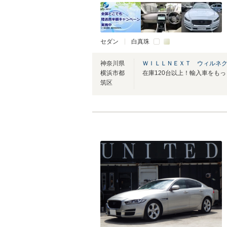
セダン
白真珠
神奈川県
ＷＩＬＬＮＥＸＴ ウィルネ
横浜市都
筑区