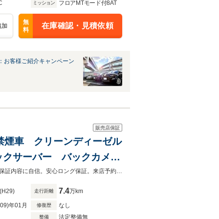
C
フロアMTモード付8AT
ミッション
無
在庫確認・見積依頼
追加
料
：お客様ご紹介キャンペーン
販売店保証
ーボ 禁煙車 クリーンディーゼル
ックサーバー バックカメ
ー スポーツモード切替 レ
２９年 禁煙車 クリーンディーゼルターボ ナビ地デジ バックカメラ程度と保証内容に自信。安心ロング保証。来店予約即決特典あり。来店予約後にご来店下さい
7.4
(H29)
万km
走行距離
R09)年01月
なし
修復歴
法定整備無
整備