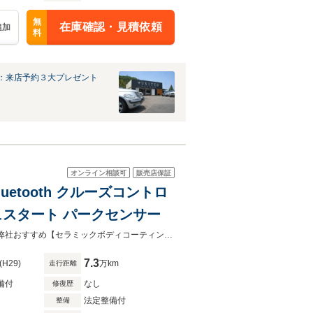
無
在庫確認・見積依頼
追加
料
：来店予約３大プレゼント
オンライン相談可
販売店保証
luetooth クルーズコントロ
ュスタート パークセンサー
◆陸送費半額キャンペーン中◆全国納車OK◆オートローン金利4.5%事前審査可弊社おすすめ【セラミックボディコーティング】 ございます！是非この機会にご検討ください！
7.3
(H29)
万km
走行距離
備付
なし
修復歴
法定整備付
整備