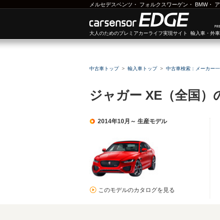
メルセデスベンツ
・
フォルクスワーゲン
・
BMW
・
ア
大人のためのプレミアカーライフ実現サイト 輸入車・外
中古車トップ
輸入車トップ
中古車検索：メーカー一
ジャガー XE（全国）
2014年10月～ 生産モデル
このモデルのカタログを見る