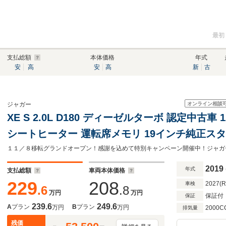
最初
支払総額
本体価格
年式
安
高
安
高
新
古
オンライン相談
ジャガー
XE S 2.0L D180 ディーゼルターボ 認定中
シートヒーター 運転席メモリ 19インチ純正スタ
イトインテリアビューミラー ド
2019
年式
支払総額
車両本体価格
229
208
2027(
車検
.6
.8
万円
万円
保証付
保証
239.6
249.6
A
プラン
B
プラン
万円
万円
2000C
排気量
残価