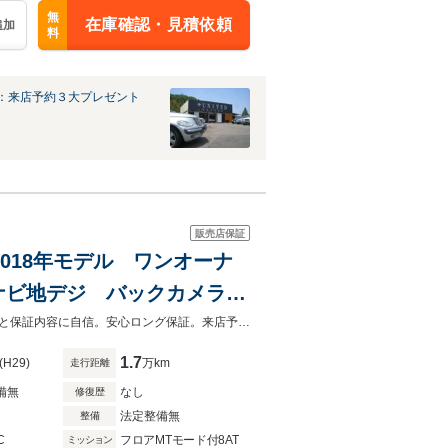
無
在庫確認・見積依頼
追加
料
：来店予約３大プレゼント
販売店保証
ボ 2018年モデル ワンオーナ
ナビ地デジ バックカメラ
レコ レザーシート パワー
２０１８年モデル プレステージ １７０００キロ 禁煙車 ワンオーナー程度と保証内容に自信。安心ロング保証。来店予約即決特典あり。来店予約後にご来店下さい
1.7
(H29)
万km
走行距離
備無
なし
修復歴
法定整備無
整備
C
フロアMTモード付8AT
ミッション