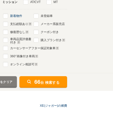
ミッション
AT/CVT
MT
新着物件
未登録車
支払総額あり
メーカー系販売店
修復歴なし
クーポン付き
車両品質評価書
購入プラン付き
付き
カーセンサーアフター保証対象車
360
°画像付き車両
オンライン相談可
66
件をクリア
台 検索する
XE(ジャガー)の燃費