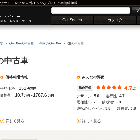
ウディ
・
レクサス
他エッジなプレミア車情報満載！
プ
Car Search
カタログ
車のカーセンサーエッジ
覧
ジャガーの中古車
全国のジャガー
XEの中古車
の中古車
価格相場情報
みんなの評価
4.7
151.4
総合評価
平均価格：
点
万円
10.7
1787.6
価格帯：
万円～
万円
デザイン:
5.0
走行性:
4.7
居住性:
3.2
積載性:
3.0
運転のしやすさ:
3.8
維持費:
3.8
詳しく見る
詳しく見る