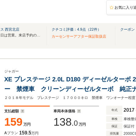
お気に入り
ス 西宮北店
クチコミ評価：
4.9
点（
22
件）
クーポン
５月１日から５日休み。５月６日は営業。来店予約の無い来店はお断り。値引きなし宣言
カーセンサーアフター保証取扱店
ジャガー
XE プレステージ 2.0L D180 ディーゼルター
ー 禁煙車 クリーンディーゼルターボ 純正
コーナーセンサー ACC スマートキー ドラ
シート 安心ロング保証
2017
年式
支払総額
車両本体価格
159
138
車検整
車検
.0
万円
万円
保証付
保証
159.5
A
プラン
万円
2000C
排気量