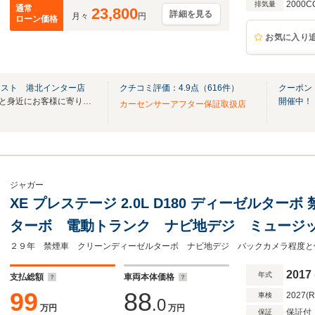
2000C
排気量
通常
23,800
詳細を見る
月々
円
ローン価格
お気に入り
クスト 港北インター店
クチコミ評価：
4.9
点（
616
件）
クーポン
在庫120台以上！輸入車をもっと身近にお客様に寄り添ったご提案を致します。
開催中！
カーセンサーアフター保証取扱店
ジャガー
XE プレステージ 2.0L D180 ディーゼルタ
ターボ 電動トランク ナビ地デジ ミュージ
ラ コーナーセンサー ドラレコ スマートキ
ザーシート パワーシート 安心ロング保証
2017
年式
支払総額
車両本体価格
99
88
2027(
車検
.0
万円
万円
保証付
保証