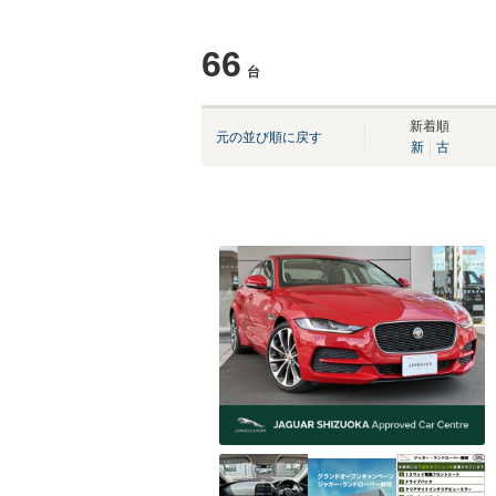
66
台
新着順
元の並び順に戻す
新
古