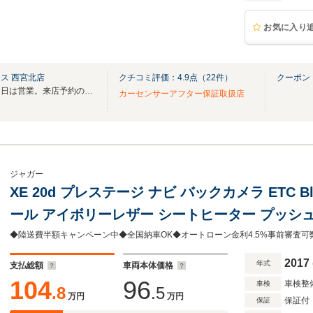
お気に入り
ス 西宮北店
クチコミ評価：
4.9
点（
22
件）
クーポン
５月１日から５日休み。５月６日は営業。来店予約の無い来店はお断り。値引きなし宣言
カーセンサーアフター保証取扱店
ジャガー
XE 20d プレステージ ナビ バックカメラ ETC B
ール アイボリーレザー シートヒーター プッシ
2017
年式
支払総額
車両本体価格
104
96
車検整
車検
.8
.5
万円
万円
保証付
保証