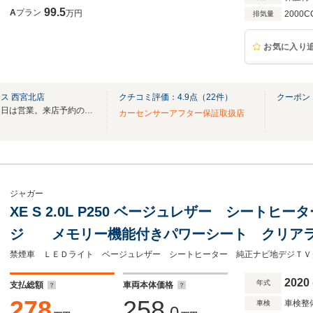
99.5
A
プラン
万円
2000C
排気量
お気に入り
ス 西宮北店
クチコミ評価：
4.9
点（
22
件）
クーポン
５月１日から５日休み。５月６日は営業。来店予約の無い来店はお断り。値引きなし宣言
カーセンサーアフター保証取扱店
ジャガー
XE S 2.0L P250 ベージュレザー シート
ジ メモリー機能付きパワーシート クリアラ
ングコラム 純正18インチアルミ バックカメ
後 キーレス
2020
年式
支払総額
車両本体価格
278
258
車検整
車検
.0