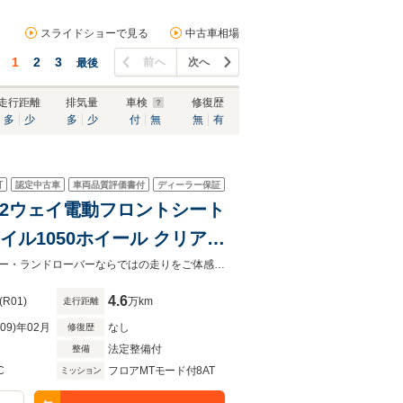
スライドショーで見る
中古車相場
1
2
3
前へ
次へ
最後
走行距離
排気量
車検
修復歴
多
少
多
少
付
無
無
有
可
認定中古車
車両品質評価書付
ディーラー保証
古車 12ウェイ電動フロントシート
イル1050ホイール クリアサ
ライブパック パワーテールゲート
１１／８移転グランドオープン！感謝を込めて特別キャンペーン開催中！ジャガー・ランドローバーならではの走りをご体感頂けます。ご試乗希望の方はご連絡ください。
4.6
(R01)
万km
走行距離
R09)年02月
なし
修復歴
法定整備付
整備
C
フロアMTモード付8AT
ミッション