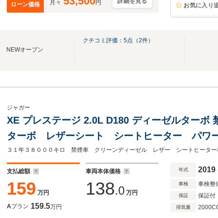
53,500
詳細を見る
月々
円
ローン価格
お気に入り
岡
クチコミ評価：
5
点（
2
件）
 NEWオープン
ジャガー
XE プレステージ 2.0L D180 ディーゼルタ
ターボ レザーシート シートヒーター パワ
ックカメラ コーナーセンサー ACC スマー
ド 安心ロング保証
2019
年式
支払総額
車両本体価格
159
138
車検整
車検
.0
万円
万円
保証付
保証
159.5
A
プラン
万円
2000C
排気量