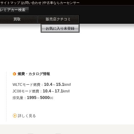
サイトマップ
|
お問い合わせ
|
中古車ならカーセンサー
レミアカー検索
買取
販売店クチコミ
お気に入り
未登録
燃費・カタログ情報
10.4
15.1
WLTCモード燃費：
～
km/l
10.4
17.1
JC08モード燃費：
～
km/l
1995
5000
排気量：
～
cc
詳しく見る