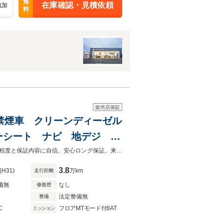
無
在庫確認・見積依頼
追加
料
販売店保証
ーボ 禁煙車 クリーンディーゼル
ーシート ナビ 地デジ バ
トキー メリディアンサウン
３１年３８０００キロ 禁煙車 クリーンディーゼル レザー シートヒーター程度と保証内容に自信。安心ロング保証。来店予約即決特典あり。来店予約後にご来店下さい
3.8
(H31)
万km
走行距離
備無
なし
修復歴
法定整備無
整備
C
フロアMTモード付8AT
ミッション