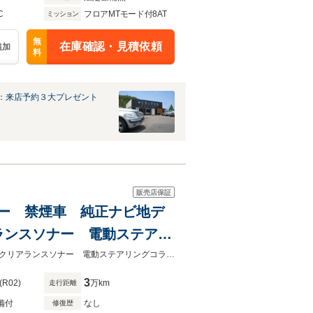
C
フロアMTモード付8AT
ミッション
無
在庫確認・見積依頼
追加
料
：来店予約３大プレゼント
販売店保証
ヒーター 禁煙車 純正ナビ地デ
ンスソナー 電動ステアリ
ラ ドライブレコーダー前
禁煙車 ＬＥＤライト ベージュレザー シートヒーター 純正ナビ地デジＴＶクリアランスソナー 電動ステアリングコラム ドライブレコーダー前後 バックカメラ 純正１８インチＡＷ
3
(R02)
万km
走行距離
備付
なし
修復歴