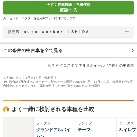
今すぐ在庫確認・見積依頼
電話する
カーセンサーアフター保証がAプランに付いています
販売店：
ａｕｔｏ ｗｏｒｋｅｒ ＩＳＨＩＤＡ
この条件の中古車を全て見る
ＫＴＭ クロスボウ アルミホイール（全国）の中古車
※人気のクルマは平均1ヶ月で掲載終了
物件数合計1万台以上のメーカー｜算出データ期間：2024年9月～11月｜内容：物件数合計1万
台以上のメーカーのうち、掲載が終了した物件数が1,000台以上の場合
よく一緒に検討される車種を比較
フータン
ランチア
ロータス
グランドアルバイ
テーマ
3-イレブ
シン