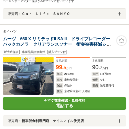
カーセンサーアフター保証がA/Bプランに付いています
販売店：
Ｃａｒ Ｌｉｆｅ ＳＡＮＹＯ
ダイハツ
ムーヴ 660 X リミテッドII SAIII ドライブレコーダー
バックカメラ クリアランスソナー 衝突被害軽減シス
テム オートマチックハイビーム オートライト LED
販売店保証
車両品質評価書付
購入プラン付
ヘッドランプ スマートキー アイドリングストップ
電動格納ミラー
支払総額
本体価格
99.
90.
9
2
万円
万円
年式
2022
年
走行
1.5
万km
車検
車検整備付
修復
なし
保証
保証付
整備
法定整備付
住所
京都府京都市伏見区
今すぐ在庫確認・見積依頼
電話する
販売店：
新車低金利専門店 ケイスマイル伏見店