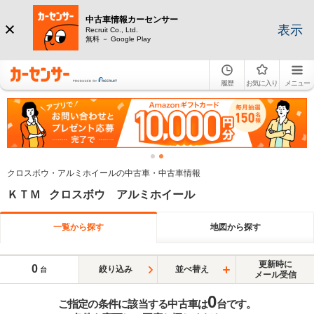
中古車情報カーセンサー
表示
Recruit Co., Ltd.
無料 － Google Play
履歴
お気に入り
メニュー
クロスボウ・アルミホイールの中古車・中古車情報
ＫＴＭ クロスボウ アルミホイール
一覧から探す
地図から探す
更新時に
0
絞り込み
並べ替え
台
メール受信
0
ご指定の条件に該当する中古車は
台です。