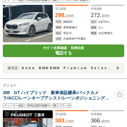
ディーラー保証
車両品質評価書付
購入プラン付
360°画像付
ヒーター・AppleCarPlay・内蔵ドラレコ・パワーシー
ト・電動リアゲート・17インチAW・ETC・禁煙車
支払総額
本体価格
298.
272.
2
0
万円
万円
年式
2023
年
走行
1.6
万km
車検
車検整備付
修復
なし
保証
保証付
整備
法定整備付
住所
兵庫県神戸市灘区
今すぐ在庫確認・見積依頼
電話する
販売店：
Ｋｏｂｅ ＢＭＷ ＢＭＷ Ｐｒｅｍｉｕｍ Ｓｅｌｅｃｔｉｏｎ 三宮
プジョー
208 GT ハイブリッド 新車保証継承/バックカメ
ラ/ACC/レーンキープアシスト/レーンポジショニングア
シスト/ブラインドスポットモニター/LEDヘッドライト/フ
ディーラー保証
車両品質評価書付
購入プラン付
ロント・バックソナー/アップルカープレイ/アンドロイド
オート
支払総額
本体価格
383.
366.
1
0
万円
万円