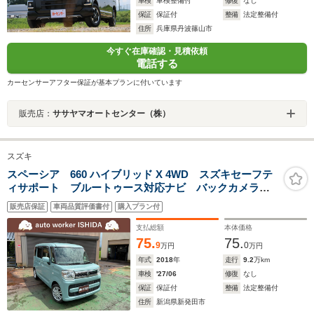
車検
車検整備付
修復
なし
保証
保証付
整備
法定整備付
住所
兵庫県丹波篠山市
今すぐ在庫確認・見積依頼
電話する
カーセンサーアフター保証が基本プランに付いています
販売店：
ササヤマオートセンター（株）
スズキ
スペーシア 660 ハイブリッド X 4WD スズキセーフテ
ィサポート ブルートゥース対応ナビ バックカメラ
スマートキー 両側電動スライドドア シートヒーター
販売店保証
車両品質評価書付
購入プラン付
支払総額
本体価格
75.
75.
9
0
万円
万円
年式
2018
年
走行
9.2
万km
車検
'27/06
修復
なし
保証
保証付
整備
法定整備付
住所
新潟県新発田市