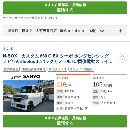
今すぐ在庫確認・見積依頼
電話する
カーセンサーアフター保証が付けられます
販売店：
軽３９．８万円専門店 軽Ｇａｒｄｅｎ （株）ネオ
ホンダ
N-BOX カスタム 660 G EX ターボ ホンダセンシング
ナビ/TV/Bluetooth/バックカメラ/ETC/両側電動スライド
ドア/ターボ/ホンダセンシング
販売店保証
車両品質評価書付
購入プラン付
オンライン相談可
支払総額
本体価格
119
105.
0
万円
万円
年式
2017
年
走行
4.0
万km
車検
車検整備付
修復
なし
保証
保証付
整備
法定整備付
住所
兵庫県神戸市北区
今すぐ在庫確認・見積依頼
電話する