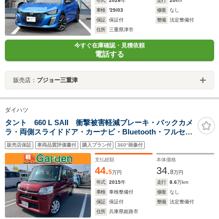
年式
2026
年
走行
20
km
車検
'29/03
修復
なし
保証
保証付
整備
法定整備付
住所
三重県津市
今すぐ在庫確認・見積依頼
電話する
販売店：
プジョー三重津
ダイハツ
タント 660 L SAII 衝撃被害軽減ブレーキ・バックカメ
ラ・両側スライドドア・カーナビ・Bluetooth・フルセグ
TV・CD/DVD再生・禁煙車・アイドリングストップ・ベ
販売店保証
車両品質評価書付
購入プラン付
360°画像付
ンチシート・ルームクリーニング!
支払総額
本体価格
44.
34.
5
8
万円
万円
年式
2015
年
走行
8.6
万km
車検
車検整備付
修復
なし
保証
保証付
整備
法定整備付
住所
兵庫県姫路市