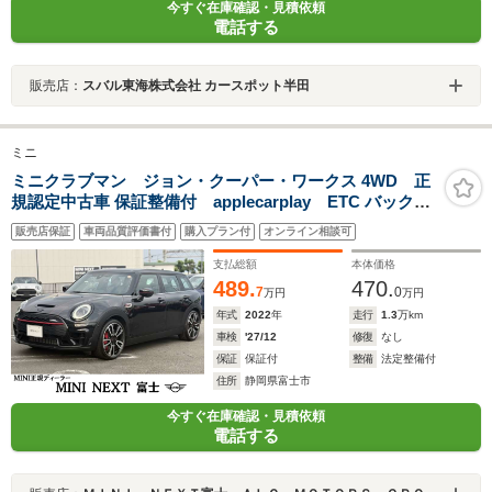
今すぐ在庫確認・見積依頼
電話する
販売店：
スバル東海株式会社 カースポット半田
ミニ
ミニクラブマン ジョン・クーパー・ワークス 4WD 正
規認定中古車 保証整備付 applecarplay ETC バックカ
メラ 衝突軽減ブレーキ アイドリングストップ 障害物ソナ
販売店保証
車両品質評価書付
購入プラン付
オンライン相談可
ー アクティブクルコン LEDライト 純正ホイール
支払総額
本体価格
489.
470.
7
0
万円
万円
年式
2022
年
走行
1.3
万km
車検
'27/12
修復
なし
保証
保証付
整備
法定整備付
住所
静岡県富士市
今すぐ在庫確認・見積依頼
電話する