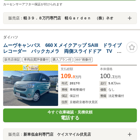
カーセンサーアフター保証が付けられます
販売店：
軽３９．８万円専門店 軽Ｇａｒｄｅｎ （株）ネオ
ダイハツ
ムーヴキャンバス 660 X メイクアップ SAIII ドライブ
レコーダー バックカメラ 両側スライドドア TV ク
リアランスソナー 衝突被害軽減システム オートマチ
販売店保証
車両品質評価書付
購入プラン付
360°画像付
ックハイビーム スマートキー アイドリングストッ
プ 電動格納ミラー CVT ベンチシート
支払総額
本体価格
109.
100.
9
3
万円
万円
年式
2017
年
走行
5.0
万km
車検
車検整備付
修復
なし
保証
保証付
整備
法定整備付
住所
京都府京都市伏見区
今すぐ在庫確認・見積依頼
電話する
販売店：
新車低金利専門店 ケイスマイル伏見店