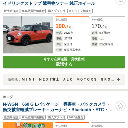
イドリングストップ 障害物ソナー 純正ホイール
販売店保証
車両品質評価書付
購入プラン付
オンライン相談可
支払総額
本体価格
190.
170.
6
0
万円
万円
年式
2020
年
走行
4.4
万km
車検
'27/05
修復
なし
保証
保証付
整備
法定整備無
住所
静岡県富士市
今すぐ在庫確認・見積依頼
電話する
販売店：
ＭＩＮＩ ＮＥＸＴ富士 ＡＬＣ ＭＯＴＯＲＳ ＧＲＯＵＰ
ホンダ
N-WGN 660 G Lパッケージ 雹害車・バックカメラ・
衝突被害軽減ブレーキ・カーナビ・Bluetooth・ETC・
CD/DVD再生・スマートキー&プッシュスタート・ベンチ
販売店保証
車両品質評価書付
購入プラン付
360°画像付
シート・ルームクリーニング
支払総額
本体価格