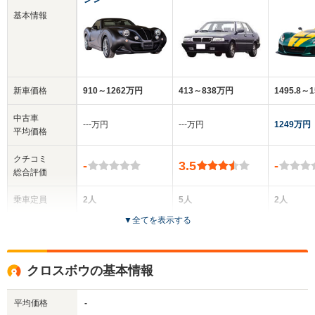
基本情報
新車価格
910～1262万円
413～838万円
1495.8～
中古車
‐‐‐万円
‐‐‐万円
1249万円
平均価格
クチコミ
-
3.5
-
総合評価
乗車定員
2人
5人
2人
▼
全てを表示する
ドア数
2ドア
4ドア
-
全高
全高
全
クロスボウの基本情報
1.23m
1.44m
1
平均価格
-