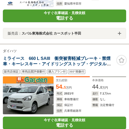
住所
愛知県半田市
今すぐ在庫確認・見積依頼
電話する
販売店：
スバル東海株式会社 カースポット半田
ダイハツ
ミライース 660 L SAIII 衝突被害軽減ブレーキ・禁煙
車・キーレスキー・アイドリングストップ・デジタルメ
ーター
販売店保証
車両品質評価書付
購入プラン付
360°画像付
支払総額
本体価格
54.
44.
5
8
万円
万円
年式
2021
年
走行
7.1
万km
車検
車検整備付
修復
なし
保証
保証付
整備
法定整備付
住所
兵庫県姫路市
今すぐ在庫確認・見積依頼
電話する