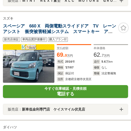
販売店：
ＭＩＮＩ ＮＥＸＴ富士 ＡＬＣ ＭＯＴＯＲＳ ＧＲＯＵＰ
スズキ
スペーシア 660 X 両側電動スライドドア TV レーン
アシスト 衝突被害軽減システム スマートキー アイ
ドリングストップ 電動格納ミラー シートヒーター
販売店保証
車両品質評価書付
購入プラン付
ベンチシート CVT 盗難防止システム ABS ESC
CD
支払総額
本体価格
69.
62.
9
7
万円
万円
年式
2016
年
走行
5.6
万km
車検
'27/07
修復
なし
保証
保証付
整備
法定整備無
住所
京都府京都市伏見区
今すぐ在庫確認・見積依頼
電話する
販売店：
新車低金利専門店 ケイスマイル伏見店
ダイハツ