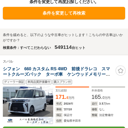
条件を変更して再度お探しください。
条件を変更して再検索
条件を緩めると、以下のような中古車がヒットします！こちらの中古車はいか
がですか？
549114
検索条件：すべてこだわらない
台ヒット
スバル
シフォン 660 カスタム RS 4WD 前後ドラレコ スマ
ートクルーズパック ターボ車 ケンウッドメモリーナ
ビ フルセグ Bluetoothオーディオ USB バックカメ
ディーラー保証
車両品質評価書付
購入プラン付
ラ ETC 障害物センサー 両側電動スライド シート
ヒーター
支払総額
本体価格
171.
165.
6
0
万円
万円
年式
2024
年
走行
3.5
万km
車検
'27/10
修復
なし
保証
保証付
整備
法定整備付
住所
愛知県半田市