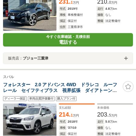
231.
210.
1
0
万円
万円
年式
2019
年
走行
4.8
万km
車検
車検整備付
修復
なし
保証
保証付
整備
法定整備付
住所
三重県津市
今すぐ在庫確認・見積依頼
電話する
販売店：
プジョー三重津
スバル
フォレスター 2.0 アドバンス 4WD ドラレコ ルーフ
レール セイフティプラス 視界拡張 ダイアトーンナ
ビ フルセグ Bluetoothオーディオ USB フロントカ
ディーラー保証
車両品質評価書付
購入プラン付
メラ サイドカメラ バックカメラ スマートリヤビュ
ーミラー ETC2.0
支払総額
本体価格
214.
203.
1
5
万円
万円
年式
2018
年
走行
5.0
万km
車検
'27/10
修復
なし
保証
保証付
整備
法定整備付