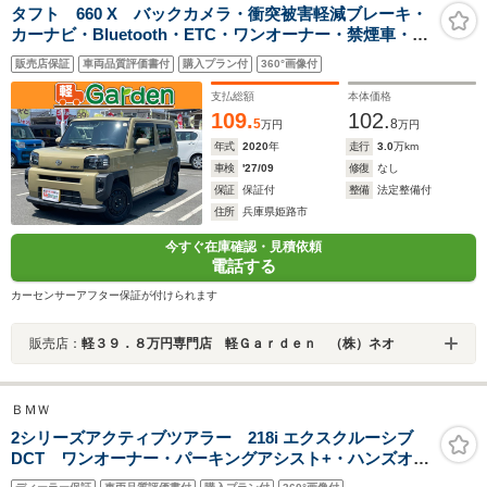
タフト 660 X バックカメラ・衝突被害軽減ブレーキ・
カーナビ・Bluetooth・ETC・ワンオーナー・禁煙車・フ
ルセグTV・CD/DVD再生・スマートキー&プッシュスター
販売店保証
車両品質評価書付
購入プラン付
360°画像付
ト・ベンチシート・ルームクリーニング
支払総額
本体価格
109.
102.
5
8
万円
万円
年式
2020
年
走行
3.0
万km
車検
'27/09
修復
なし
保証
保証付
整備
法定整備付
住所
兵庫県姫路市
今すぐ在庫確認・見積依頼
電話する
カーセンサーアフター保証が付けられます
販売店：
軽３９．８万円専門店 軽Ｇａｒｄｅｎ （株）ネオ
ＢＭＷ
2シリーズアクティブツアラー 218i エクスクルーシブ
DCT ワンオーナー・パーキングアシスト+・ハンズオフ
ACC・360度カメラ・ヘッドアップディスプレイ・シート