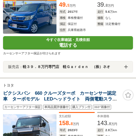
49.
39.
5
8
万円
万円
年式
2017
年
走行
5.6
万km
車検
車検整備付
修復
なし
保証
保証付
整備
法定整備付
住所
兵庫県姫路市
今すぐ在庫確認・見積依頼
電話する
カーセンサーアフター保証が付けられます
販売店：
軽３９．８万円専門店 軽Ｇａｒｄｅｎ （株）ネオ
トヨタ
ピクシスバン 660 クルーズターボ カーセンサー認定
車 ターボモデル LEDヘッドライト 両側電動スライ
ドドア 純正ナビ Bluetooth Bカメラ ETC2.0
カーセンサーアフター保証
車両品質評価書付
購入プラン付
360°画像付
支払総額
本体価格
158.
143.
8
8
万円
万円
年式
2023
年
走行
2.0
万km