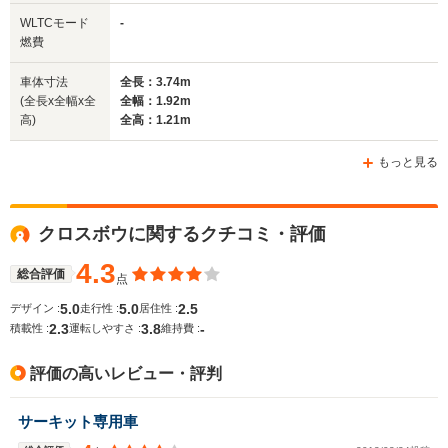
全幅
全幅
全
WLTCモード
-
サイズ
1.82m
1.75m
1.
燃費
全長
全長
(全長x全幅x全高)
4.21m
4.59m～4.61m
4.
車体寸法
全長：3.74m
(全長x全幅x全
全幅：1.92m
高)
全高：1.21m
ホイールベース
ホイールベース
ホイー
-m
-m
もっと見る
クロスボウに関するクチコミ・評価
WLTCモード
-
-
-
燃費
4.3
総合評価
点
5.0
5.0
2.5
デザイン :
走行性 :
居住性 :
2.3
3.8
-
積載性 :
運転しやすさ :
維持費 :
排気量
1499～1998cc
1995～2958cc
3456cc
評価の高いレビュー・評判
駆動方式
FR
FF
MR
サーキット専用車