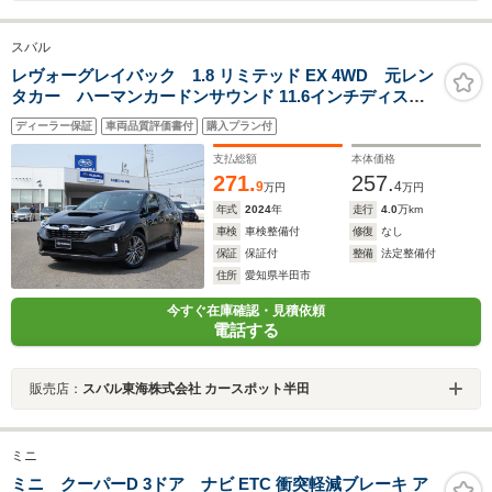
スバル
レヴォーグレイバック 1.8 リミテッド EX 4WD 元レン
タカー ハーマンカードンサウンド 11.6インチディスプ
レイ フルセグ Bluetoothオーディオ フロントカメ
ディーラー保証
車両品質評価書付
購入プラン付
ラ サイドカメラ バックカメラ 全周囲カメラ 電動
リヤゲート シートヒーター
支払総額
本体価格
271.
257.
9
4
万円
万円
年式
2024
年
走行
4.0
万km
車検
車検整備付
修復
なし
保証
保証付
整備
法定整備付
住所
愛知県半田市
今すぐ在庫確認・見積依頼
電話する
販売店：
スバル東海株式会社 カースポット半田
ミニ
ミニ クーパーD 3ドア ナビ ETC 衝突軽減ブレーキ ア