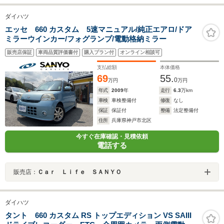
ダイハツ
エッセ 660 カスタム 5速マニュアル/純正エアロ/ドア
ミラーウインカー/フォグランプ/電動格納ミラー
販売店保証
車両品質評価書付
購入プラン付
オンライン相談可
支払総額
本体価格
69
55.
0
万円
万円
年式
2009
年
走行
6.3
万km
車検
車検整備付
修復
なし
保証
保証付
整備
法定整備付
住所
兵庫県神戸市北区
今すぐ在庫確認・見積依頼
電話する
販売店：
Ｃａｒ Ｌｉｆｅ ＳＡＮＹＯ
ダイハツ
タント 660 カスタム RS トップエディション VS SAIII