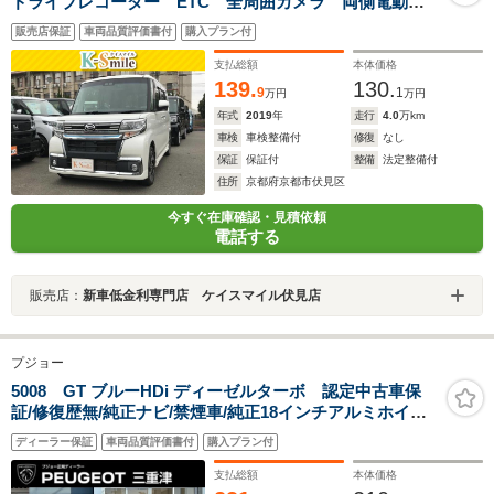
ドライブレコーダー ETC 全周囲カメラ 両側電動ス
ライドドア TV 衝突被害軽減システム オートマチッ
販売店保証
車両品質評価書付
購入プラン付
クハイビーム オートライト LEDヘッドランプ アイ
ドリングストップ スマートキー
支払総額
本体価格
139.
130.
9
1
万円
万円
年式
2019
年
走行
4.0
万km
車検
車検整備付
修復
なし
保証
保証付
整備
法定整備付
住所
京都府京都市伏見区
今すぐ在庫確認・見積依頼
電話する
販売店：
新車低金利専門店 ケイスマイル伏見店
プジョー
5008 GT ブルーHDi ディーゼルターボ 認定中古車保
証/修復歴無/純正ナビ/禁煙車/純正18インチアルミホイー
ル/ETC/コントロール/LEDヘッドライト/バックモニター/
ディーラー保証
車両品質評価書付
購入プラン付
ブラインドスポットモニター/ルーフレール
支払総額
本体価格