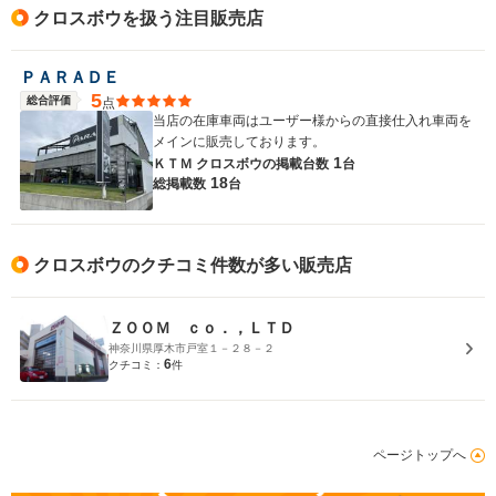
クロスボウを扱う注目販売店
ＰＡＲＡＤＥ
5
総合評価
点
当店の在庫車両はユーザー様からの直接仕入れ車両を
メインに販売しております。
1
ＫＴＭ クロスボウの
掲載台数
台
18
総掲載数
台
クロスボウのクチコミ件数が多い販売店
ＺＯＯＭ ｃｏ．，ＬＴＤ
神奈川県厚木市戸室１－２８－２
6
クチコミ：
件
ページトップへ