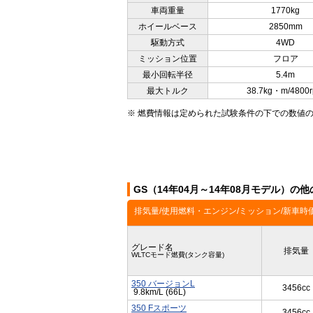
車両重量
1770kg
ホイールベース
2850mm
駆動方式
4WD
ミッション位置
フロア
最小回転半径
5.4m
最大トルク
38.7kg・m/4800
※ 燃費情報は定められた試験条件の下での数値
GS（14年04月～14年08月モデル）の
排気量/使用燃料・エンジン/ミッション/新車時
グレード名
排気量
WLTCモード燃費(タンク容量)
350 バージョンL
3456cc
9.8km/L (66L)
350 Fスポーツ
3456cc