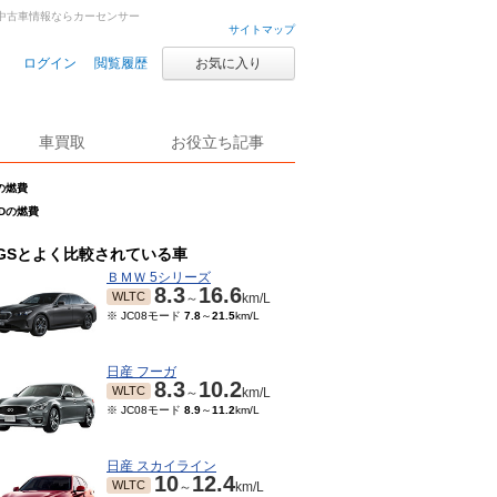
車・中古車情報ならカーセンサー
サイトマップ
ログイン
閲覧履歴
お気に入り
車買取
お役立ち記事
Dの燃費
WDの燃費
GSとよく比較されている車
ＢＭＷ 5シリーズ
8.3
16.6
WLTC
～
km/L
※ JC08モード
7.8
～
21.5
km/L
日産 フーガ
8.3
10.2
WLTC
～
km/L
※ JC08モード
8.9
～
11.2
km/L
日産 スカイライン
10
12.4
WLTC
～
km/L