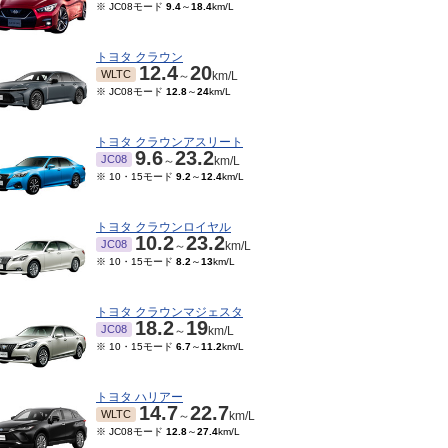
※ JC08モード
9.4
～
18.4
km/L
トヨタ クラウン
12.4
20
WLTC
～
km/L
※ JC08モード
12.8
～
24
km/L
トヨタ クラウンアスリート
9.6
23.2
JC08
～
km/L
※ 10・15モード
9.2
～
12.4
km/L
トヨタ クラウンロイヤル
10.2
23.2
JC08
～
km/L
※ 10・15モード
8.2
～
13
km/L
トヨタ クラウンマジェスタ
18.2
19
JC08
～
km/L
※ 10・15モード
6.7
～
11.2
km/L
トヨタ ハリアー
14.7
22.7
WLTC
～
km/L
※ JC08モード
12.8
～
27.4
km/L