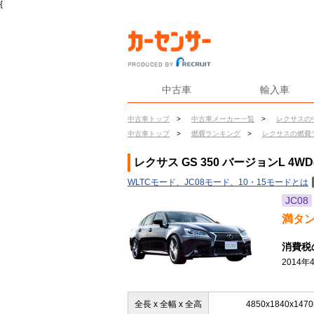
{
中古車
輸入車
中古車トップ
>
中古車メーカー一覧
>
レクサスの
中古車トップ
>
燃費ランキング
>
レクサスの燃費
レクサス GS 350 バージョンL 4W
WLTCモード、JC08モード、10・15モードとは
JC08
満タ
消費税
2014
全長 x 全幅 x 全高
4850x1840x147