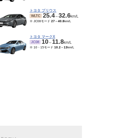
トヨタ プリウス
25.4
32.6
WLTC
～
km/L
※ JC08モード
27
～
40.8
km/L
トヨタ マークX
10
11.8
JC08
～
km/L
※ 10・15モード
10.2
～
13
km/L