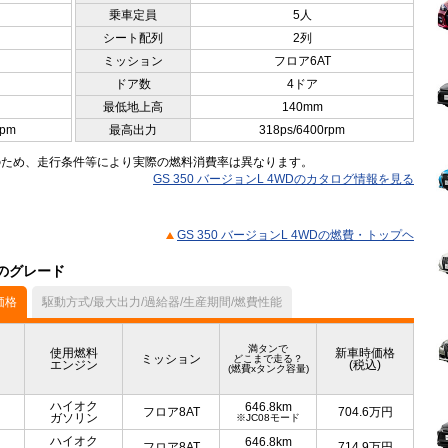
乗車定員
5人
シート配列
2列
ミッション
フロア6AT
ドア数
4ドア
最低地上高
140mm
rpm
最高出力
318ps/6400rpm
のため、走行条件等により実際の燃料消費率は異なります。
GS 350 バージョンL 4WDのカタログ情報を見る
GS 350 バージョンL 4WDの燃費・トップヘ
他のグレード
価格
駆動方式/最大出力/過給器/生産期間/燃費性能
満タンで
使用燃料
新車時価格
ミッション
どこまで走る？
エンジン
(税込)
(燃費xタンク容量)
ハイオク
646.8km
フロア8AT
704.6
万円
ガソリン
※JC08モード
ハイオク
646.8km
フロア8AT
714.9
万円