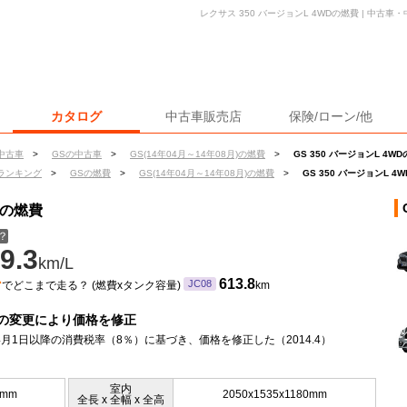
レクサス 350 バージョンL 4WDの燃費 | 中古
カタログ
中古車販売店
保険/ローン/他
中古車
>
GSの中古車
>
GS(14年04月～14年08月)の燃費
>
GS 350 バージョンL 4W
ランキング
>
GSの燃費
>
GS(14年04月～14年08月)の燃費
>
GS 350 バージョンL 4
Dの燃費
？
9.3
km/L
ン
613.8
JC08
でどこまで走る？ (燃費xタンク容量)
km
の変更により価格を修正
年4月1日以降の消費税率（8％）に基づき、価格を修正した（2014.4）
室内
0mm
2050x1535x1180mm
全長 x 全幅 x 全高