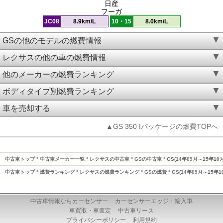
日産
フーガ
JC08
8.9km/L
10・15
8.0km/L
GSの他のモデルの燃費情報
レクサスの他の車の燃費情報
他のメーカーの燃費ランキング
ボディタイプ別燃費ランキング
車を売却する
▲GS 350 Iパッケージの燃費TOPへ
中古車トップ
中古車メーカー一覧
レクサスの中古車
GSの中古車
GS(14年09月～15年10
中古車トップ
燃費ランキング
レクサスの燃費ランキング
GSの燃費
GS(14年09月～15年
中古車情報ならカーセンサー
カーセンサーエッジ・輸入車
車買取・車査定
中古車リース
プライバシーポリシー
利用規約