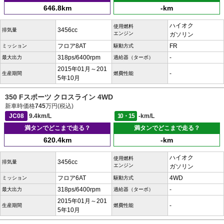
646.8km
-km
ハイオク
使用燃料
3456cc
排気量
エンジン
ガソリン
フロア8AT
FR
ミッション
駆動方式
318ps/6400rpm
-
最大出力
過給器（ターボ）
2015年01月～201
-
生産期間
燃費性能
5年10月
350 Fスポーツ クロスライン 4WD
新車時価格
745
万円(税込)
JC08
9.4km/L
10・15
-km/L
満タンでどこまで走る？
満タンでどこまで走る？
620.4km
-km
ハイオク
使用燃料
3456cc
排気量
エンジン
ガソリン
フロア6AT
4WD
ミッション
駆動方式
318ps/6400rpm
-
最大出力
過給器（ターボ）
2015年01月～201
-
生産期間
燃費性能
5年10月