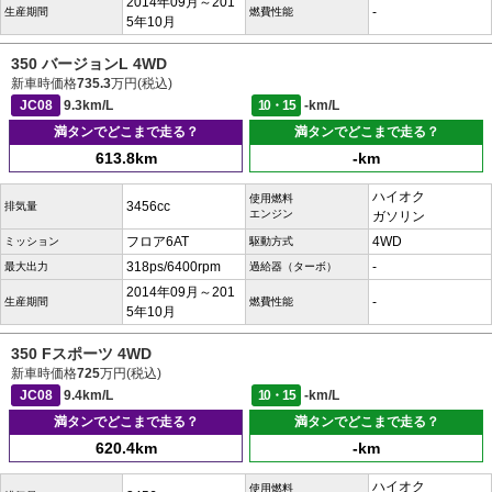
2014年09月～201
-
生産期間
燃費性能
5年10月
350 バージョンL 4WD
新車時価格
735.3
万円(税込)
JC08
9.3km/L
10・15
-km/L
満タンでどこまで走る？
満タンでどこまで走る？
613.8km
-km
ハイオク
使用燃料
3456cc
排気量
エンジン
ガソリン
フロア6AT
4WD
ミッション
駆動方式
318ps/6400rpm
-
最大出力
過給器（ターボ）
2014年09月～201
-
生産期間
燃費性能
5年10月
350 Fスポーツ 4WD
新車時価格
725
万円(税込)
JC08
9.4km/L
10・15
-km/L
満タンでどこまで走る？
満タンでどこまで走る？
620.4km
-km
ハイオク
使用燃料