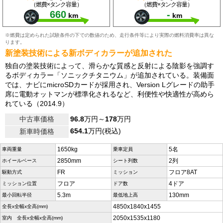
（燃費×タンク容量）
（燃費×タンク容量）
660
-
km
km
※燃費は定められた試験条件の下での数値のため、走行条件等により実際の燃料消費率は異な
ります。
新塗装技術による新ボディカラーが追加された
独自の塗装技術によって、滑らかな質感と反射による陰影を強調す
るボディカラー「ソニックチタニウム」が追加されている。装備面
では、ナビにmicroSDカードが採用され、Version Lグレードの助手
席に電動オットマンが標準化されるなど、利便性や快適性が高めら
れている（2014.9）
中古車価格
96.8
万円～
178
万円
654.1
万円(税込)
新車時価格
1650kg
5名
車両重量
乗車定員
2850mm
2列
ホイールベース
シート列数
FR
フロア8AT
駆動方式
ミッション
フロア
4ドア
ミッション位置
ドア数
5.3m
130mm
最小回転半径
最低地上高
4850x1840x1455
全長x全幅x全高(mm)
2050x1535x1180
室内 全長x全幅x全高(mm)