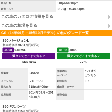
318ps/6400rpm
最高出力
38.7kg・m/4800rpm
最大トルク
この車のカタログ情報を見る
この車の相場を見る
GS（14年09月～15年10月モデル）の他のグレード一覧
350 バージョンL
新車時価格
707.1
万円(税込)
JC08
9.8km/L
10・15
-km/L
満タンでどこまで走る？
満タンでどこまで走る？
646.8km
-km
ハイオク
使用燃料
3456cc
排気量
エンジン
ガソリン
フロア8AT
FR
ミッション
駆動方式
318ps/6400rpm
-
最大出力
過給器（ターボ）
2014年09月～201
-
生産期間
燃費性能
5年10月
350 Fスポーツ
新車時価格
715.8
万円(税込)