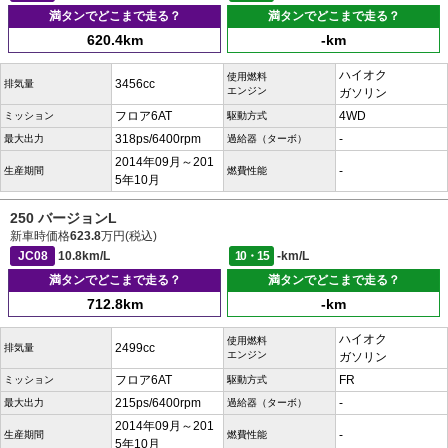
満タンでどこまで走る？
満タンでどこまで走る？
620.4km
-km
ハイオク
使用燃料
3456cc
排気量
エンジン
ガソリン
フロア6AT
4WD
ミッション
駆動方式
318ps/6400rpm
-
最大出力
過給器（ターボ）
2014年09月～201
-
生産期間
燃費性能
5年10月
250 バージョンL
新車時価格
623.8
万円(税込)
JC08
10.8km/L
10・15
-km/L
満タンでどこまで走る？
満タンでどこまで走る？
712.8km
-km
ハイオク
使用燃料
2499cc
排気量
エンジン
ガソリン
フロア6AT
FR
ミッション
駆動方式
215ps/6400rpm
-
最大出力
過給器（ターボ）
2014年09月～201
-
生産期間
燃費性能
5年10月