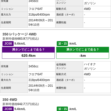
3456cc
排気量
エンジン
ガソリン
フロア6AT
4WD
ミッション
駆動方式
318ps/6400rpm
-
最大出力
過給器（ターボ）
2014年09月～201
-
生産期間
燃費性能
5年10月
350 Iパッケージ 4WD
新車時価格
683.9
万円(税込)
JC08
9.4km/L
10・15
-km/L
満タンでどこまで走る？
満タンでどこまで走る？
620.4km
-km
ハイオク
使用燃料
3456cc
排気量
エンジン
ガソリン
フロア6AT
4WD
ミッション
駆動方式
318ps/6400rpm
-
最大出力
過給器（ターボ）
2014年09月～201
-
生産期間
燃費性能
5年10月
350 4WD
新車時価格
642.7
万円(税込)
JC08
9.4km/L
10・15
-km/L