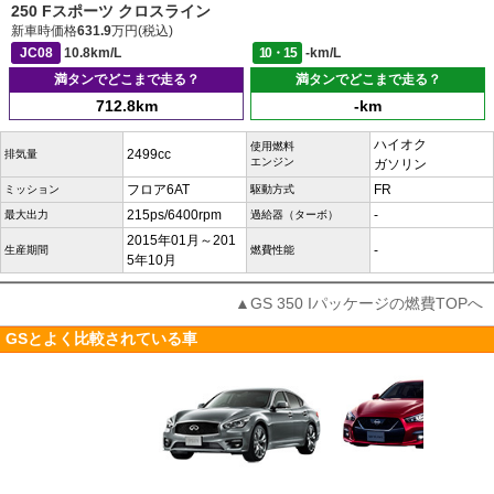
250 Fスポーツ クロスライン
新車時価格
631.9
万円(税込)
JC08
10.8km/L
10・15
-km/L
満タンでどこまで走る？
満タンでどこまで走る？
712.8km
-km
ハイオク
使用燃料
2499cc
排気量
エンジン
ガソリン
フロア6AT
FR
ミッション
駆動方式
215ps/6400rpm
-
最大出力
過給器（ターボ）
2015年01月～201
-
生産期間
燃費性能
5年10月
▲GS 350 Iパッケージの燃費TOPへ
GSとよく比較されている車