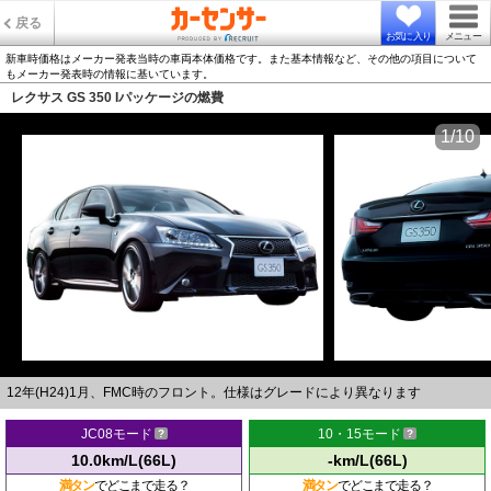
戻る
お気に入り
メニュー
新車時価格はメーカー発表当時の車両本体価格です。また基本情報など、その他の項目について
もメーカー発表時の情報に基いています。
レクサス GS 350 Iパッケージの燃費
1/10
12年(H24)1月、FMC時のフロント。仕様はグレードにより異なります
JC08モード
10・15モード
10.0km/L(66L)
-km/L(66L)
満タン
でどこまで走る？
満タン
でどこまで走る？