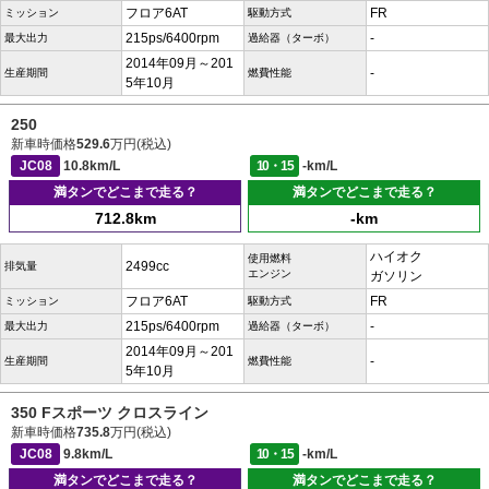
フロア6AT
FR
ミッション
駆動方式
215ps/6400rpm
-
最大出力
過給器（ターボ）
2014年09月～201
-
生産期間
燃費性能
5年10月
250
新車時価格
529.6
万円(税込)
JC08
10.8km/L
10・15
-km/L
満タンでどこまで走る？
満タンでどこまで走る？
712.8km
-km
ハイオク
使用燃料
2499cc
排気量
エンジン
ガソリン
フロア6AT
FR
ミッション
駆動方式
215ps/6400rpm
-
最大出力
過給器（ターボ）
2014年09月～201
-
生産期間
燃費性能
5年10月
350 Fスポーツ クロスライン
新車時価格
735.8
万円(税込)
JC08
9.8km/L
10・15
-km/L
満タンでどこまで走る？
満タンでどこまで走る？