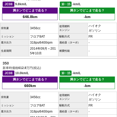
JC08
9.8km/L
10・15
-km/L
満タンでどこまで走る？
満タンでどこまで走る？
646.8km
-km
ハイオク
使用燃料
3456cc
排気量
エンジン
ガソリン
フロア8AT
FR
ミッション
駆動方式
318ps/6400rpm
-
最大出力
過給器（ターボ）
2014年09月～201
-
生産期間
燃費性能
5年10月
350
新車時価格
612.9
万円(税込)
JC08
10.0km/L
10・15
-km/L
満タンでどこまで走る？
満タンでどこまで走る？
660km
-km
ハイオク
使用燃料
3456cc
排気量
エンジン
ガソリン
フロア8AT
FR
ミッション
駆動方式
318ps/6400rpm
-
最大出力
過給器（ターボ）