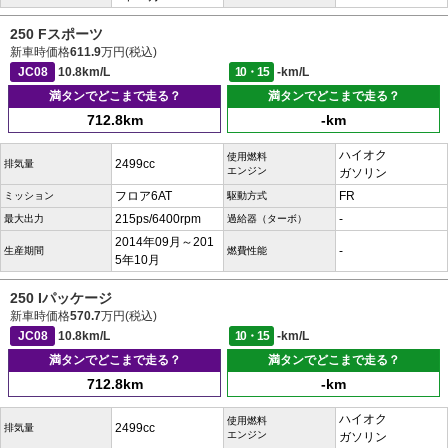
250 Fスポーツ
新車時価格
611.9
万円(税込)
JC08
10.8km/L
10・15
-km/L
満タンでどこまで走る？
満タンでどこまで走る？
712.8km
-km
ハイオク
使用燃料
2499cc
排気量
エンジン
ガソリン
フロア6AT
FR
ミッション
駆動方式
215ps/6400rpm
-
最大出力
過給器（ターボ）
2014年09月～201
-
生産期間
燃費性能
5年10月
250 Iパッケージ
新車時価格
570.7
万円(税込)
JC08
10.8km/L
10・15
-km/L
満タンでどこまで走る？
満タンでどこまで走る？
712.8km
-km
ハイオク
使用燃料
2499cc
排気量
エンジン
ガソリン