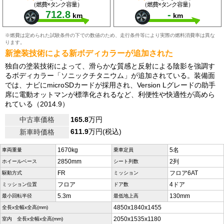
（燃費×タンク容量）
（燃費×タンク容量）
712.8
-
km
km
※燃費は定められた試験条件の下での数値のため、走行条件等により実際の燃料消費率は異な
ります。
新塗装技術による新ボディカラーが追加された
独自の塗装技術によって、滑らかな質感と反射による陰影を強調す
るボディカラー「ソニックチタニウム」が追加されている。装備面
では、ナビにmicroSDカードが採用され、Version Lグレードの助手
席に電動オットマンが標準化されるなど、利便性や快適性が高めら
れている（2014.9）
中古車価格
165.8
万円
611.9
万円(税込)
新車時価格
1670kg
5名
車両重量
乗車定員
2850mm
2列
ホイールベース
シート列数
FR
フロア6AT
駆動方式
ミッション
フロア
4ドア
ミッション位置
ドア数
5.3m
130mm
最小回転半径
最低地上高
4850x1840x1455
全長x全幅x全高(mm)
2050x1535x1180
室内 全長x全幅x全高(mm)