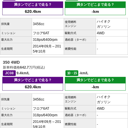
満タンでどこまで走る？
満タンでどこまで走る？
620.4km
-km
ハイオク
使用燃料
3456cc
排気量
エンジン
ガソリン
フロア6AT
4WD
ミッション
駆動方式
318ps/6400rpm
-
最大出力
過給器（ターボ）
2014年09月～201
-
生産期間
燃費性能
5年10月
350 4WD
新車時価格
642.7
万円(税込)
JC08
9.4km/L
10・15
-km/L
満タンでどこまで走る？
満タンでどこまで走る？
620.4km
-km
ハイオク
使用燃料
3456cc
排気量
エンジン
ガソリン
フロア6AT
4WD
ミッション
駆動方式
318ps/6400rpm
-
最大出力
過給器（ターボ）
2014年09月～201
-
生産期間
燃費性能
5年10月