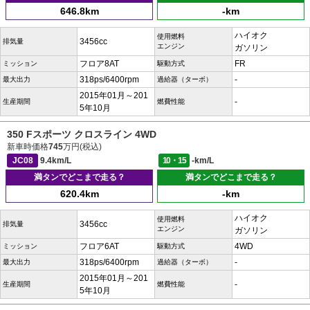
646.8km
-km
ハイオク
使用燃料
3456cc
排気量
エンジン
ガソリン
フロア8AT
FR
ミッション
駆動方式
318ps/6400rpm
-
最大出力
過給器（ターボ）
2015年01月～201
-
生産期間
燃費性能
5年10月
350 Fスポーツ クロスライン 4WD
新車時価格
745
万円(税込)
JC08
9.4km/L
10・15
-km/L
満タンでどこまで走る？
満タンでどこまで走る？
620.4km
-km
ハイオク
使用燃料
3456cc
排気量
エンジン
ガソリン
フロア6AT
4WD
ミッション
駆動方式
318ps/6400rpm
-
最大出力
過給器（ターボ）
2015年01月～201
-
生産期間
燃費性能
5年10月