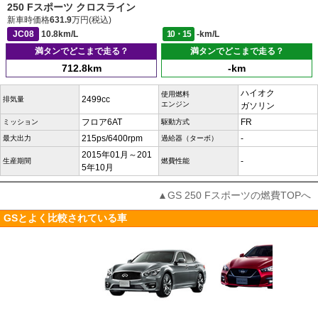
250 Fスポーツ クロスライン
新車時価格
631.9
万円(税込)
JC08
10.8km/L
10・15
-km/L
満タンでどこまで走る？
満タンでどこまで走る？
712.8km
-km
ハイオク
使用燃料
2499cc
排気量
エンジン
ガソリン
フロア6AT
FR
ミッション
駆動方式
215ps/6400rpm
-
最大出力
過給器（ターボ）
2015年01月～201
-
生産期間
燃費性能
5年10月
▲GS 250 Fスポーツの燃費TOPへ
GSとよく比較されている車