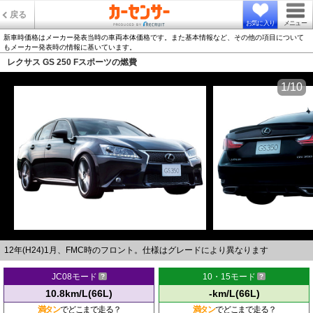
戻る
お気に入り
メニュー
新車時価格はメーカー発表当時の車両本体価格です。また基本情報など、その他の項目について
もメーカー発表時の情報に基いています。
レクサス GS 250 Fスポーツの燃費
1/10
12年(H24)1月、FMC時のフロント。仕様はグレードにより異なります
JC08モード
10・15モード
10.8km/L(66L)
-km/L(66L)
満タン
でどこまで走る？
満タン
でどこまで走る？