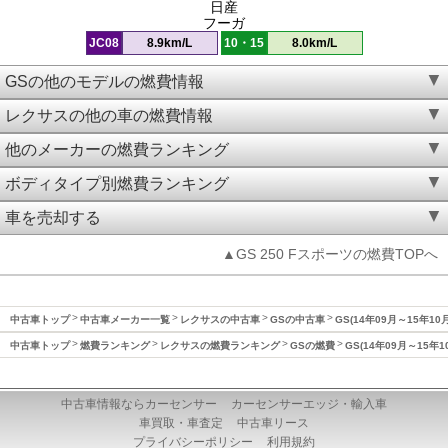
日産
フーガ
JC08
8.9km/L
10・15
8.0km/L
GSの他のモデルの燃費情報
レクサスの他の車の燃費情報
他のメーカーの燃費ランキング
ボディタイプ別燃費ランキング
車を売却する
▲GS 250 Fスポーツの燃費TOPへ
中古車トップ
中古車メーカー一覧
レクサスの中古車
GSの中古車
GS(14年09月～15年10
中古車トップ
燃費ランキング
レクサスの燃費ランキング
GSの燃費
GS(14年09月～15年
中古車情報ならカーセンサー
カーセンサーエッジ・輸入車
車買取・車査定
中古車リース
プライバシーポリシー
利用規約