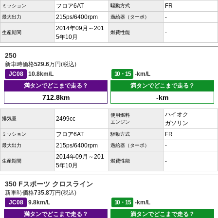
フロア6AT
FR
ミッション
駆動方式
215ps/6400rpm
-
最大出力
過給器（ターボ）
2014年09月～201
-
生産期間
燃費性能
5年10月
250
新車時価格
529.6
万円(税込)
JC08
10.8km/L
10・15
-km/L
満タンでどこまで走る？
満タンでどこまで走る？
712.8km
-km
ハイオク
使用燃料
2499cc
排気量
エンジン
ガソリン
フロア6AT
FR
ミッション
駆動方式
215ps/6400rpm
-
最大出力
過給器（ターボ）
2014年09月～201
-
生産期間
燃費性能
5年10月
350 Fスポーツ クロスライン
新車時価格
735.8
万円(税込)
JC08
9.8km/L
10・15
-km/L
満タンでどこまで走る？
満タンでどこまで走る？