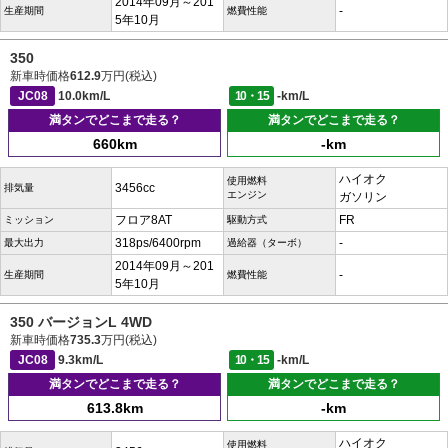
2014年09月～201
-
生産期間
燃費性能
5年10月
350
新車時価格
612.9
万円(税込)
JC08
10.0km/L
10・15
-km/L
満タンでどこまで走る？
満タンでどこまで走る？
660km
-km
ハイオク
使用燃料
3456cc
排気量
エンジン
ガソリン
フロア8AT
FR
ミッション
駆動方式
318ps/6400rpm
-
最大出力
過給器（ターボ）
2014年09月～201
-
生産期間
燃費性能
5年10月
350 バージョンL 4WD
新車時価格
735.3
万円(税込)
JC08
9.3km/L
10・15
-km/L
満タンでどこまで走る？
満タンでどこまで走る？
613.8km
-km
ハイオク
使用燃料