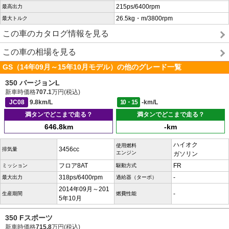
215ps/6400rpm
最高出力
26.5kg・m/3800rpm
最大トルク
この車のカタログ情報を見る
この車の相場を見る
GS（14年09月～15年10月モデル）の他のグレード一覧
350 バージョンL
新車時価格
707.1
万円(税込)
JC08
9.8km/L
10・15
-km/L
満タンでどこまで走る？
満タンでどこまで走る？
646.8km
-km
ハイオク
使用燃料
3456cc
排気量
エンジン
ガソリン
フロア8AT
FR
ミッション
駆動方式
318ps/6400rpm
-
最大出力
過給器（ターボ）
2014年09月～201
-
生産期間
燃費性能
5年10月
350 Fスポーツ
新車時価格
715.8
万円(税込)