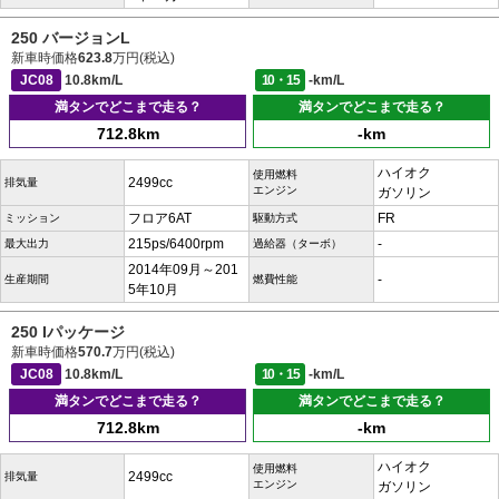
250 バージョンL
新車時価格
623.8
万円(税込)
JC08
10.8km/L
10・15
-km/L
満タンでどこまで走る？
満タンでどこまで走る？
712.8km
-km
ハイオク
使用燃料
2499cc
排気量
エンジン
ガソリン
フロア6AT
FR
ミッション
駆動方式
215ps/6400rpm
-
最大出力
過給器（ターボ）
2014年09月～201
-
生産期間
燃費性能
5年10月
250 Iパッケージ
新車時価格
570.7
万円(税込)
JC08
10.8km/L
10・15
-km/L
満タンでどこまで走る？
満タンでどこまで走る？
712.8km
-km
ハイオク
使用燃料
2499cc
排気量
エンジン
ガソリン