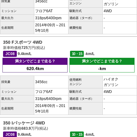
3456cc
排気量
エンジン
ガソリン
フロア6AT
4WD
ミッション
駆動方式
318ps/6400rpm
-
最大出力
過給器（ターボ）
2014年09月～201
-
生産期間
燃費性能
5年10月
350 Fスポーツ 4WD
新車時価格
725
万円(税込)
JC08
9.4km/L
10・15
-km/L
満タンでどこまで走る？
満タンでどこまで走る？
620.4km
-km
ハイオク
使用燃料
3456cc
排気量
エンジン
ガソリン
フロア6AT
4WD
ミッション
駆動方式
318ps/6400rpm
-
最大出力
過給器（ターボ）
2014年09月～201
-
生産期間
燃費性能
5年10月
350 Iパッケージ 4WD
新車時価格
683.9
万円(税込)
JC08
9.4km/L
10・15
-km/L