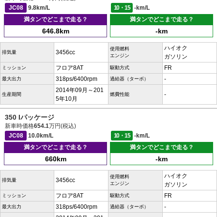
JC08
9.8km/L
10・15
-km/L
満タンでどこまで走る？
満タンでどこまで走る？
646.8km
-km
ハイオク
使用燃料
3456cc
排気量
エンジン
ガソリン
フロア8AT
FR
ミッション
駆動方式
318ps/6400rpm
-
最大出力
過給器（ターボ）
2014年09月～201
-
生産期間
燃費性能
5年10月
350 Iパッケージ
新車時価格
654.1
万円(税込)
JC08
10.0km/L
10・15
-km/L
満タンでどこまで走る？
満タンでどこまで走る？
660km
-km
ハイオク
使用燃料
3456cc
排気量
エンジン
ガソリン
フロア8AT
FR
ミッション
駆動方式
318ps/6400rpm
-
最大出力
過給器（ターボ）