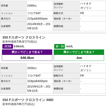
ハイオク
使用燃料
2499cc
排気量
エンジン
ガソリン
フロア6AT
FR
ミッション
駆動方式
215ps/6400rpm
-
最大出力
過給器（ターボ）
2014年09月～201
-
生産期間
燃費性能
5年10月
350 Fスポーツ クロスライン
新車時価格
735.8
万円(税込)
JC08
9.8km/L
10・15
-km/L
満タンでどこまで走る？
満タンでどこまで走る？
646.8km
-km
ハイオク
使用燃料
3456cc
排気量
エンジン
ガソリン
フロア8AT
FR
ミッション
駆動方式
318ps/6400rpm
-
最大出力
過給器（ターボ）
2015年01月～201
-
生産期間
燃費性能
5年10月
350 Fスポーツ クロスライン 4WD
新車時価格
745
万円(税込)