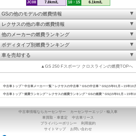
JC08
7.8km/L
10・15
6.1km/L
GSの他のモデルの燃費情報
レクサスの他の車の燃費情報
他のメーカーの燃費ランキング
ボディタイプ別燃費ランキング
車を売却する
▲GS 250 Fスポーツ クロスラインの燃費TOPへ
中古車トップ
中古車メーカー一覧
レクサスの中古車
GSの中古車
GS(15年01月～15年10
中古車トップ
燃費ランキング
レクサスの燃費ランキング
GSの燃費
GS(15年01月～15年
中古車情報ならカーセンサー
カーセンサーエッジ・輸入車
車買取・車査定
中古車リース
プライバシーポリシー
利用規約
サイトマップ
お問い合わせ