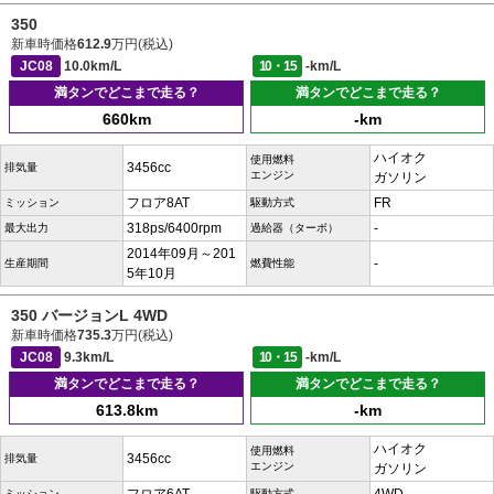
350
新車時価格
612.9
万円(税込)
JC08
10.0km/L
10・15
-km/L
満タンでどこまで走る？
満タンでどこまで走る？
660km
-km
ハイオク
使用燃料
3456cc
排気量
エンジン
ガソリン
フロア8AT
FR
ミッション
駆動方式
318ps/6400rpm
-
最大出力
過給器（ターボ）
2014年09月～201
-
生産期間
燃費性能
5年10月
350 バージョンL 4WD
新車時価格
735.3
万円(税込)
JC08
9.3km/L
10・15
-km/L
満タンでどこまで走る？
満タンでどこまで走る？
613.8km
-km
ハイオク
使用燃料
3456cc
排気量
エンジン
ガソリン
ミッション
駆動方式