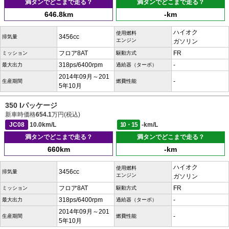
満タンでどこまで走る？
満タンでどこまで走る？
646.8km
-km
ハイオク
使用燃料
3456cc
排気量
エンジン
ガソリン
フロア8AT
FR
ミッション
駆動方式
318ps/6400rpm
-
最大出力
過給器（ターボ）
2014年09月～201
-
生産期間
燃費性能
5年10月
350 Iパッケージ
新車時価格
654.1
万円(税込)
JC08
10.0km/L
10・15
-km/L
満タンでどこまで走る？
満タンでどこまで走る？
660km
-km
ハイオク
使用燃料
3456cc
排気量
エンジン
ガソリン
フロア8AT
FR
ミッション
駆動方式
318ps/6400rpm
-
最大出力
過給器（ターボ）
2014年09月～201
-
生産期間
燃費性能
5年10月