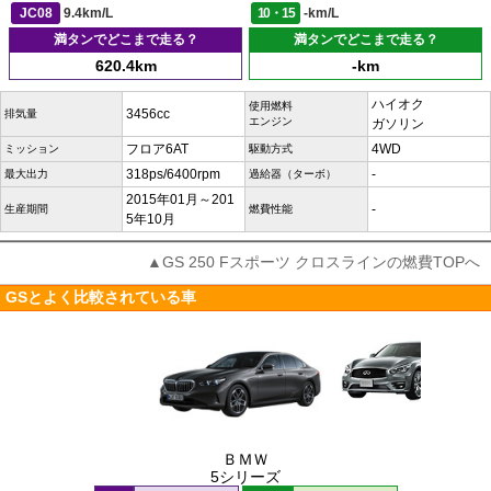
JC08
9.4km/L
10・15
-km/L
満タンでどこまで走る？
満タンでどこまで走る？
620.4km
-km
ハイオク
使用燃料
3456cc
排気量
エンジン
ガソリン
フロア6AT
4WD
ミッション
駆動方式
318ps/6400rpm
-
最大出力
過給器（ターボ）
2015年01月～201
-
生産期間
燃費性能
5年10月
▲GS 250 Fスポーツ クロスラインの燃費TOPへ
GSとよく比較されている車
ＢＭＷ
5シリーズ