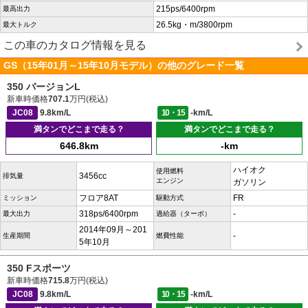
215ps/6400rpm
最高出力
26.5kg・m/3800rpm
最大トルク
この車のカタログ情報を見る
GS（15年01月～15年10月モデル）の他のグレード一覧
350 バージョンL
新車時価格
707.1
万円(税込)
JC08
9.8km/L
10・15
-km/L
満タンでどこまで走る？
満タンでどこまで走る？
646.8km
-km
ハイオク
使用燃料
3456cc
排気量
エンジン
ガソリン
フロア8AT
FR
ミッション
駆動方式
318ps/6400rpm
-
最大出力
過給器（ターボ）
2014年09月～201
-
生産期間
燃費性能
5年10月
350 Fスポーツ
新車時価格
715.8
万円(税込)
JC08
9.8km/L
10・15
-km/L