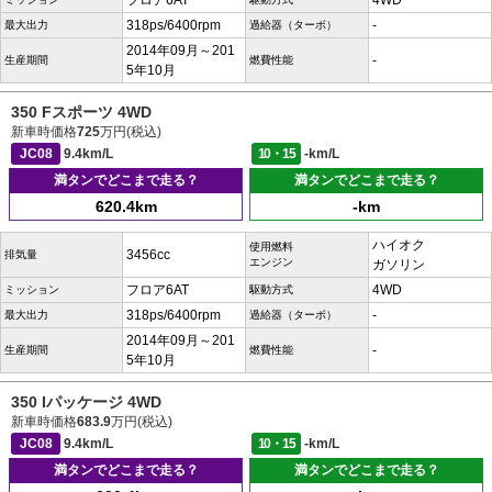
フロア6AT
4WD
318ps/6400rpm
-
最大出力
過給器（ターボ）
2014年09月～201
-
生産期間
燃費性能
5年10月
350 Fスポーツ 4WD
新車時価格
725
万円(税込)
JC08
9.4km/L
10・15
-km/L
満タンでどこまで走る？
満タンでどこまで走る？
620.4km
-km
ハイオク
使用燃料
3456cc
排気量
エンジン
ガソリン
フロア6AT
4WD
ミッション
駆動方式
318ps/6400rpm
-
最大出力
過給器（ターボ）
2014年09月～201
-
生産期間
燃費性能
5年10月
350 Iパッケージ 4WD
新車時価格
683.9
万円(税込)
JC08
9.4km/L
10・15
-km/L
満タンでどこまで走る？
満タンでどこまで走る？