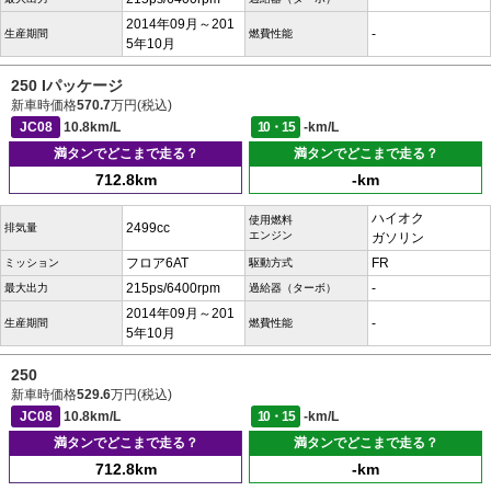
2014年09月～201
-
生産期間
燃費性能
5年10月
250 Iパッケージ
新車時価格
570.7
万円(税込)
JC08
10.8km/L
10・15
-km/L
満タンでどこまで走る？
満タンでどこまで走る？
712.8km
-km
ハイオク
使用燃料
2499cc
排気量
エンジン
ガソリン
フロア6AT
FR
ミッション
駆動方式
215ps/6400rpm
-
最大出力
過給器（ターボ）
2014年09月～201
-
生産期間
燃費性能
5年10月
250
新車時価格
529.6
万円(税込)
JC08
10.8km/L
10・15
-km/L
満タンでどこまで走る？
満タンでどこまで走る？
712.8km
-km