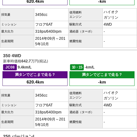
620.4km
-km
ハイオク
使用燃料
3456cc
排気量
エンジン
ガソリン
フロア6AT
4WD
ミッション
駆動方式
318ps/6400rpm
-
最大出力
過給器（ターボ）
2014年09月～201
-
生産期間
燃費性能
5年10月
350 4WD
新車時価格
642.7
万円(税込)
JC08
9.4km/L
10・15
-km/L
満タンでどこまで走る？
満タンでどこまで走る？
620.4km
-km
ハイオク
使用燃料
3456cc
排気量
エンジン
ガソリン
フロア6AT
4WD
ミッション
駆動方式
318ps/6400rpm
-
最大出力
過給器（ターボ）
2014年09月～201
-
生産期間
燃費性能
5年10月
250 バージョンL