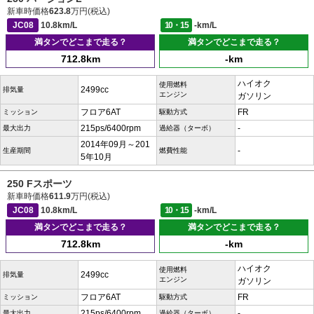
新車時価格
623.8
万円(税込)
JC08
10.8km/L
10・15
-km/L
満タンでどこまで走る？
満タンでどこまで走る？
712.8km
-km
ハイオク
使用燃料
2499cc
排気量
エンジン
ガソリン
フロア6AT
FR
ミッション
駆動方式
215ps/6400rpm
-
最大出力
過給器（ターボ）
2014年09月～201
-
生産期間
燃費性能
5年10月
250 Fスポーツ
新車時価格
611.9
万円(税込)
JC08
10.8km/L
10・15
-km/L
満タンでどこまで走る？
満タンでどこまで走る？
712.8km
-km
ハイオク
使用燃料
2499cc
排気量
エンジン
ガソリン
フロア6AT
FR
ミッション
駆動方式
215ps/6400rpm
-
最大出力
過給器（ターボ）