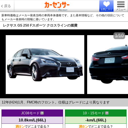
戻る
お気に入り
メニュー
新車時価格はメーカー発表当時の車両本体価格です。また基本情報など、その他の項目について
もメーカー発表時の情報に基いています。
レクサス GS 250 Fスポーツ クロスラインの燃費
1/10
12年(H24)1月、FMC時のフロント。仕様はグレードにより異なります
JC08モード
10・15モード
10.8km/L(66L)
-km/L(66L)
満タン
でどこまで走る？
満タン
でどこまで走る？