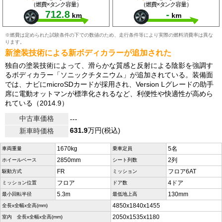
（燃費×タンク容量）
（燃費×タンク容量）
712.8
-
km
km
※燃費は定められた試験条件の下での数値のため、走行条件等により実際の燃料消費率は異な
ります。
新塗装技術による新ボディカラーが追加された
独自の塗装技術によって、滑らかな質感と反射による陰影を強調す
るボディカラー「ソニックチタニウム」が追加されている。装備面
では、ナビにmicroSDカードが採用され、Version Lグレードの助手
席に電動オットマンが標準化されるなど、利便性や快適性が高めら
れている（2014.9）
中古車価格
---
631.9
万円(税込)
新車時価格
1670kg
5名
車両重量
乗車定員
2850mm
2列
ホイールベース
シート列数
FR
フロア6AT
駆動方式
ミッション
フロア
4ドア
ミッション位置
ドア数
5.3m
130mm
最小回転半径
最低地上高
4850x1840x1455
全長x全幅x全高(mm)
2050x1535x1180
室内 全長x全幅x全高(mm)