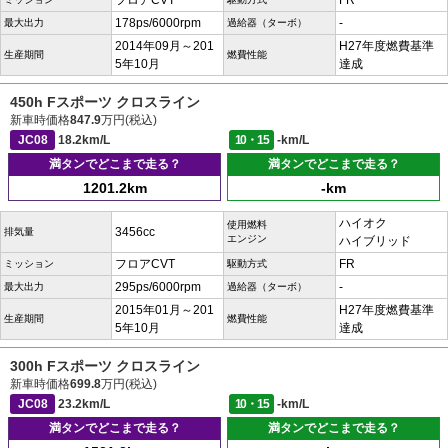
フロアCVT
FR
178ps/6000rpm
-
最大出力
過給器（ターボ）
2014年09月～201
H27年度燃費基準
生産期間
燃費性能
5年10月
達成
450h Fスポーツ クロスライン
新車時価格
847.9
万円(税込)
JC08
18.2km/L
10・15
-km/L
満タンでどこまで走る？
満タンでどこまで走る？
1201.2km
-km
ハイオク
使用燃料
3456cc
排気量
エンジン
ハイブリッド
フロアCVT
FR
ミッション
駆動方式
295ps/6000rpm
-
最大出力
過給器（ターボ）
2015年01月～201
H27年度燃費基準
生産期間
燃費性能
5年10月
達成
300h Fスポーツ クロスライン
新車時価格
699.8
万円(税込)
JC08
23.2km/L
10・15
-km/L
満タンでどこまで走る？
満タンでどこまで走る？