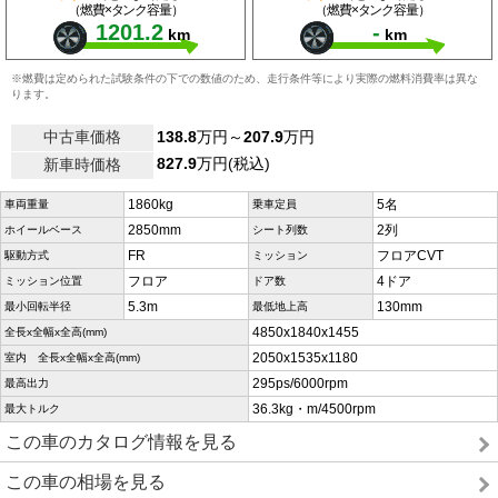
（燃費×タンク容量）
（燃費×タンク容量）
1201.2
-
km
km
※燃費は定められた試験条件の下での数値のため、走行条件等により実際の燃料消費率は異な
ります。
中古車価格
138.8
万円～
207.9
万円
827.9
万円(税込)
新車時価格
1860kg
5名
車両重量
乗車定員
2850mm
2列
ホイールベース
シート列数
FR
フロアCVT
駆動方式
ミッション
フロア
4ドア
ミッション位置
ドア数
5.3m
130mm
最小回転半径
最低地上高
4850x1840x1455
全長x全幅x全高(mm)
2050x1535x1180
室内 全長x全幅x全高(mm)
295ps/6000rpm
最高出力
36.3kg・m/4500rpm
最大トルク
この車のカタログ情報を見る
この車の相場を見る