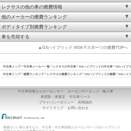
レクサスの他の車の燃費情報
他のメーカーの燃費ランキング
ボディタイプ別燃費ランキング
車を売却する
▲GSハイブリッド 450h Fスポーツの燃費TOPへ
中古車トップ
中古車メーカー一覧
レクサスの中古車
GSハイブリッドの中古車
GSハイブリ
中古車トップ
燃費ランキング
レクサスの燃費ランキング
GSハイブリッドの燃費
GSハイブ
中古車情報ならカーセンサー
カーセンサーエッジ・輸入車
車買取・車査定
中古車リース
プライバシーポリシー
利用規約
サイトマップ
お問い合わせ
燃費のいい車を探すなら、中古車・中古車情報のカーセンサー！GSハイブリッド
450h Fスポーツの燃費が分かります。