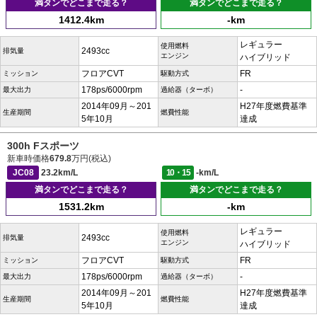
満タンでどこまで走る？
満タンでどこまで走る？
1412.4km
-km
レギュラー
使用燃料
2493cc
排気量
エンジン
ハイブリッド
フロアCVT
FR
ミッション
駆動方式
178ps/6000rpm
-
最大出力
過給器（ターボ）
2014年09月～201
H27年度燃費基準
生産期間
燃費性能
5年10月
達成
300h Fスポーツ
新車時価格
679.8
万円(税込)
JC08
23.2km/L
10・15
-km/L
満タンでどこまで走る？
満タンでどこまで走る？
1531.2km
-km
レギュラー
使用燃料
2493cc
排気量
エンジン
ハイブリッド
フロアCVT
FR
ミッション
駆動方式
178ps/6000rpm
-
最大出力
過給器（ターボ）
2014年09月～201
H27年度燃費基準
生産期間
燃費性能
5年10月
達成