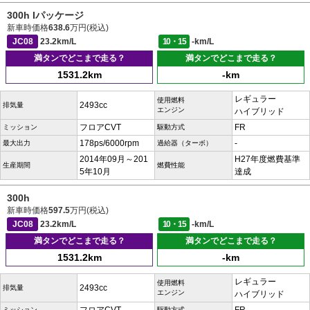
300h Iパッケージ
新車時価格
638.6
万円(税込)
JC08
23.2km/L
10・15
-km/L
満タンでどこまで走る？
満タンでどこまで走る？
1531.2km
-km
レギュラー
使用燃料
2493cc
排気量
エンジン
ハイブリッド
フロアCVT
FR
ミッション
駆動方式
178ps/6000rpm
-
最大出力
過給器（ターボ）
2014年09月～201
H27年度燃費基準
生産期間
燃費性能
5年10月
達成
300h
新車時価格
597.5
万円(税込)
JC08
23.2km/L
10・15
-km/L
満タンでどこまで走る？
満タンでどこまで走る？
1531.2km
-km
レギュラー
使用燃料
2493cc
排気量
エンジン
ハイブリッド
ミッション
駆動方式