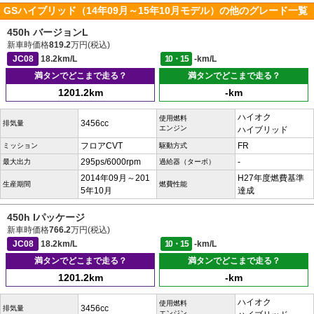
GSハイブリッド（14年09月～15年10月モデル）の他のグレード一覧
450h バージョンL
新車時価格
819.2
万円(税込)
JC08
18.2km/L
10・15
-km/L
満タンでどこまで走る？
満タンでどこまで走る？
1201.2km
-km
ハイオク
使用燃料
3456cc
排気量
エンジン
ハイブリッド
フロアCVT
FR
ミッション
駆動方式
295ps/6000rpm
-
最大出力
過給器（ターボ）
2014年09月～201
H27年度燃費基準
生産期間
燃費性能
5年10月
達成
450h Iパッケージ
新車時価格
766.2
万円(税込)
JC08
18.2km/L
10・15
-km/L
満タンでどこまで走る？
満タンでどこまで走る？
1201.2km
-km
ハイオク
使用燃料
3456cc
排気量
エンジン