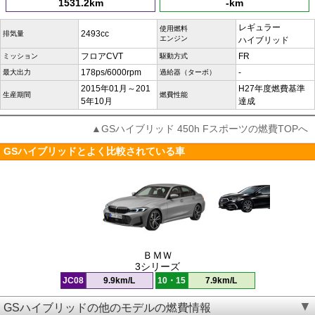
1531.2km
-km
レギュラー
使用燃料
2493cc
排気量
エンジン
ハイブリッド
フロアCVT
FR
ミッション
駆動方式
178ps/6000rpm
-
最大出力
過給器（ターボ）
2015年01月～201
H27年度燃費基準
生産期間
燃費性能
5年10月
達成
▲GSハイブリッド 450h Fスポーツの燃費TOPへ
GSハイブリッドとよく比較されている車
ＢＭＷ
3シリーズ
JC08
9.9km/L
10・15
7.9km/L
GSハイブリッドの他のモデルの燃費情報