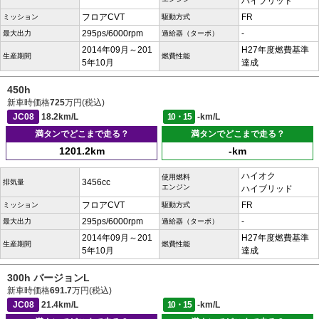
ハイブリッド
フロアCVT
FR
ミッション
駆動方式
295ps/6000rpm
-
最大出力
過給器（ターボ）
2014年09月～201
H27年度燃費基準
生産期間
燃費性能
5年10月
達成
450h
新車時価格
725
万円(税込)
JC08
18.2km/L
10・15
-km/L
満タンでどこまで走る？
満タンでどこまで走る？
1201.2km
-km
ハイオク
使用燃料
3456cc
排気量
エンジン
ハイブリッド
フロアCVT
FR
ミッション
駆動方式
295ps/6000rpm
-
最大出力
過給器（ターボ）
2014年09月～201
H27年度燃費基準
生産期間
燃費性能
5年10月
達成
300h バージョンL
新車時価格
691.7
万円(税込)
JC08
21.4km/L
10・15
-km/L